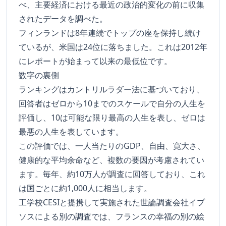
べ、主要経済における最近の政治的変化の前に収集
されたデータを調べた。
フィンランドは8年連続でトップの座を保持し続け
ているが、米国は24位に落ちました。これは2012年
にレポートが始まって以来の最低位です。
数字の裏側
ランキングはカントリルラダー法に基づいており、
回答者はゼロから10までのスケールで自分の人生を
評価し、10は可能な限り最高の人生を表し、ゼロは
最悪の人生を表しています。
この評価では、一人当たりのGDP、自由、寛大さ、
健康的な平均余命など、複数の要因が考慮されてい
ます。毎年、約10万人が調査に回答しており、これ
は国ごとに約1,000人に相当します。
工学校CESIと提携して実施された世論調査会社イプ
ソスによる別の調査では、フランスの幸福の別の絵