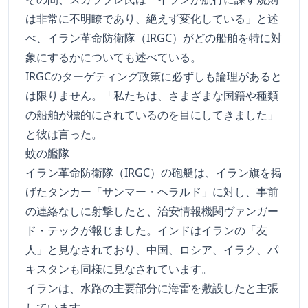
は非常に不明瞭であり、絶えず変化している」と述
べ、イラン革命防衛隊（IRGC）がどの船舶を特に対
象にするかについても述べている。
IRGCのターゲティング政策に必ずしも論理があると
は限りません。「私たちは、さまざまな国籍や種類
の船舶が標的にされているのを目にしてきました」
と彼は言った。
蚊の艦隊
イラン革命防衛隊（IRGC）の砲艇は、イラン旗を掲
げたタンカー「サンマー・ヘラルド」に対し、事前
の連絡なしに射撃したと、治安情報機関ヴァンガー
ド・テックが報じました。インドはイランの「友
人」と見なされており、中国、ロシア、イラク、パ
キスタンも同様に見なされています。
イランは、水路の主要部分に海雷を敷設したと主張
しています。