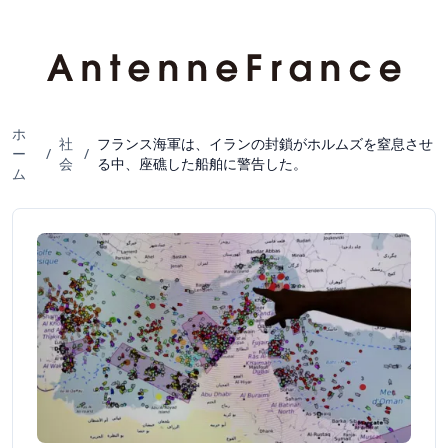
ホ
社
フランス海軍は、イランの封鎖がホルムズを窒息させ
ー
/
/
会
る中、座礁した船舶に警告した。
ム