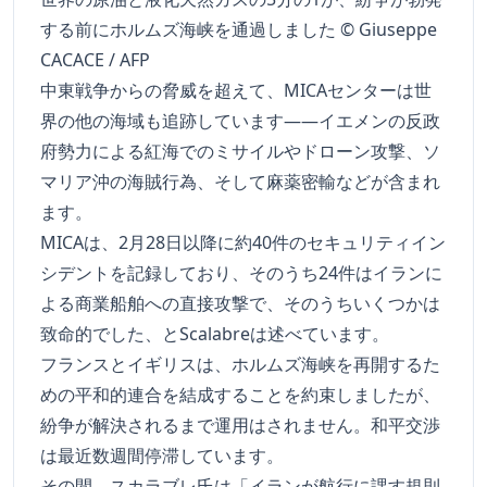
する前にホルムズ海峡を通過しました © Giuseppe
CACACE / AFP
中東戦争からの脅威を超えて、MICAセンターは世
界の他の海域も追跡しています――イエメンの反政
府勢力による紅海でのミサイルやドローン攻撃、ソ
マリア沖の海賊行為、そして麻薬密輸などが含まれ
ます。
MICAは、2月28日以降に約40件のセキュリティイン
シデントを記録しており、そのうち24件はイランに
よる商業船舶への直接攻撃で、そのうちいくつかは
致命的でした、とScalabreは述べています。
フランスとイギリスは、ホルムズ海峡を再開するた
めの平和的連合を結成することを約束しましたが、
紛争が解決されるまで運用はされません。和平交渉
は最近数週間停滞しています。
その間、スカラブレ氏は「イランが航行に課す規則