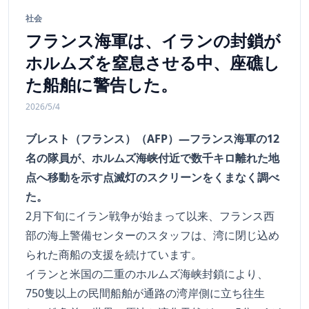
社会
フランス海軍は、イランの封鎖が
ホルムズを窒息させる中、座礁し
た船舶に警告した。
2026/5/4
ブレスト（フランス）（AFP）―フランス海軍の12
名の隊員が、ホルムズ海峡付近で数千キロ離れた地
点へ移動を示す点滅灯のスクリーンをくまなく調べ
た。
2月下旬にイラン戦争が始まって以来、フランス西
部の海上警備センターのスタッフは、湾に閉じ込め
られた商船の支援を続けています。
イランと米国の二重のホルムズ海峡封鎖により、
750隻以上の民間船舶が通路の湾岸側に立ち往生