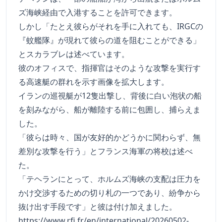
ズ海峡経由で入港することを許可できます。
しかし「たとえ彼らがそれを手に入れても、IRGCの
『蚊艦隊』が現れて彼らの道を阻むことができる」
とスカラブレは述べています。
彼のオフィスで、指揮官はそのような攻撃を実行す
る高速艇の群れを示す画像を拡大します。
イランの巡視艇が12隻出撃し、背後に白い泡状の船
を刻みながら、船が離陸する前に包囲し、捕らえま
した。
「彼らは時々、国が友好的かどうかに関わらず、無
差別な攻撃を行う」とフランス海軍の将校は述べ
た。
「テヘランにとって、ホルムズ海峡の支配は圧力を
かけ交渉するための切り札の一つであり、紛争から
抜け出す手段です」と彼は付け加えました。
https://www.rfi.fr/en/international/20260502-