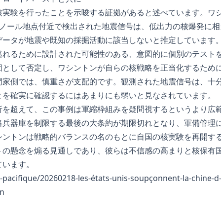
実験を行ったことを示唆する証拠があると述べています。ワシン
・ノール地点付近で検出された地震信号は、低出力の核爆発に相
データが地震や既知の採掘活動に該当しないと推定しています
逃れるために設計された可能性のある、意図的に個別のテスト
固として否定し、ワシントンが自らの核戦略を正当化するため
門家側では、慎重さが支配的です。観測された地震信号は、十
とを確実に確認するにはあまりにも弱いと見なされています。
析を超えて、この事例は軍縮枠組みを疑問視するというより広
略兵器庫を制限する最後の大条約が期限切れとなり、軍備管理
シントンは戦略的バランスの名のもとに自国の核実験を再開す
トの懸念を煽る見通しであり、彼らは不信感の高まりと核保有
ています。
ie-pacifique/20260218-les-états-unis-soupçonnent-la-chine-d
in