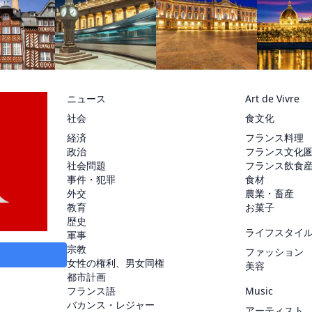
ニュース
Art de Vivre
社会
食文化
経済
フランス料理
政治
フランス文化
社会問題
フランス飲食
事件・犯罪
食材
外交
農業・畜産
教育
お菓子
歴史
ライフスタイ
軍事
宗教
ファッション
女性の権利、男女同権
美容
都市計画
フランス語
Music
バカンス・レジャー
アーティスト