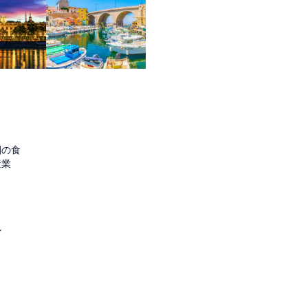
圏の食
産業
ル