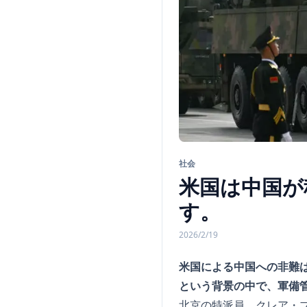
社会
米国は中国が
す。
2026/2/19
米国による中国への非難
という背景の中で、軍備
北京の特派員、クレア・