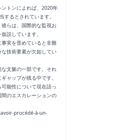
トンによれば、2020年
当するとされています。
。彼らは、国際的な監視お
を仮説しています。
に事実を歪めていると非難
分な技術要素が欠如してい
範な文脈の一部です。それ
にギャップが残る中です。
る可能性について現在語っ
国間のエスカレーションの
-avoir-procédé-à-un-