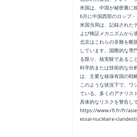
米国は、中国が秘密裏に核
6月に中国西部のロップ
米国当局は、記録された
よび検証メカニズムから
北京はこれらの非難を断
しています。国際的な専
る限り、核実験であるこ
科学的または技術的な分
は、主要な核保有国の戦
このような状況下で、ワ
ている。多くのアナリス
具体的なリスクを警告し
https://www.rfi.fr/fr/as
essai-nucléaire-clandest