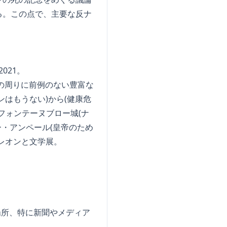
る。この点で、主要な反ナ
021。
の周りに前例のない豊富な
はもうない)から(健康危
フォンテーヌブロー城(ナ
・アンペール(皇帝のため
レオンと文学展。
場所、特に新聞やメディア