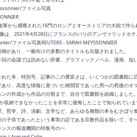
に敵軍から捕獲された16門のロシアとオーストリアの大砲で作
像は、2021年4月28日にフランスのパリのアンヴァリッドホ
onnier/ファイル写真REUTERS - SARAH MEYSSONNIER
版物があり、一般向けの多数のタイトルも出版されました。
一回の会議では読めない辞書、グラフィックノベル、漫画、短
れた本、特別号、記事のこの豊富さは、いくつかの図書館に広が
であり、高度な情報に基づいた検閲官であった男への死後のオ
ョンの作成から作品の分類まで、自分で図書館を組織しました
本しか収納できなかったことを非常に後悔したことで知られていま
理、哲学、詩、演劇、文学など、あらゆる種類の本をむさぼり
蒙の子供であったという事実の証である宗教作品を除いて、す