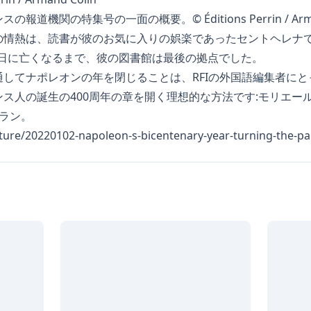
機関の特集号の一面の概要。© Éditions Perrin / Arman
の情熱は、読書が彼のお気に入りの娯楽であったセントヘレナ
月5日に亡くなるまで、彼の図書館は最後の拠点でした。
してナポレオンの年を閉じることは、RFIの外国語編集者に
ス人の誕生の400周年の章を開く理想的な方法です:モリエー
ラン。
ulture/20220102-napoleon-s-bicentenary-year-turning-the-