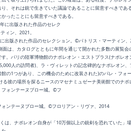
おり、それは銃で生きていた議論であることに留意すべきであ
なかったことにも留意すべきである。
年に出版された作品のセレクション。©パトリス・マーティン、2
の側面は、カタログとともに年間を通じて開かれた多数の展覧会
す。パリの陸軍博物館のナポレオン・エストプラス(ナポレオン
5,000人の訪問者)、ラ・ヴィレットの記念碑的なナポレオン、
館の1つがあり、この機会のために改装された)のパレ・フォー
おける彼の場所を探るニースのマセナミュゼーナ美術館でのナポ
ォンテーヌブロー城。©フロリアン・リヴァ、2014
多くは、ナポレオン自身が「10万個以上の銃剣を恐れていた」
えた。