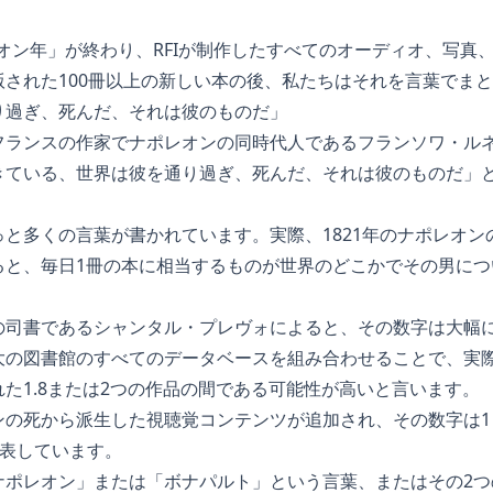
ポレオン年」が終わり、RFIが制作したすべてのオーディオ、写
された100冊以上の新しい本の後、私たちはそれを言葉でま
り過ぎ、死んだ、それは彼のものだ」
フランスの作家でナポレオンの同時代人であるフランソワ・ル
きている、世界は彼を通り過ぎ、死んだ、それは彼のものだ」
と多くの言葉が書かれています。実際、1821年のナポレオン
ると、毎日1冊の本に相当するものが世界のどこかでその男につ
の司書であるシャンタル・プレヴォによると、その数字は大幅
大の図書館のすべてのデータベースを組み合わせることで、実
た1.8または2つの作品の間である可能性が高いと言います。
ンの死から派生した視聴覚コンテンツが追加され、その数字は1
品を表しています。
ナポレオン」または「ボナパルト」という言葉、またはその2つ