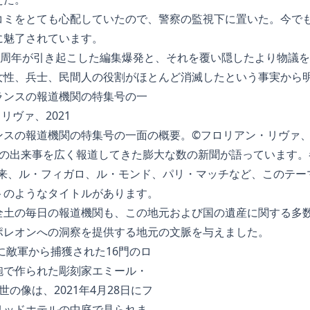
コミをとても心配していたので、警察の監視下に置いた。今で
に魅了されています。
00周年が引き起こした編集爆発と、それを覆い隠したより物議
女性、兵士、民間人の役割がほとんど消滅したという事実から
スの報道機関の特集号の一面の概要。©フロリアン・リヴァ、2
この出来事を広く報道してきた膨大な数の新聞が語っています。
月以来、ル・フィガロ、ル・モンド、パリ・マッチなど、このテ
トのようなタイトルがあります。
全土の毎日の報道機関も、この地元および国の遺産に関する多数
ポレオンへの洞察を提供する地元の文脈を与えました。