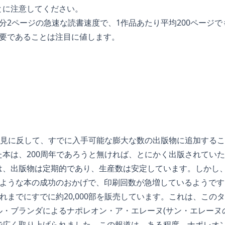
とに注意してください。
分2ページの急速な読書速度で、1作品あたり平均200ページ
必要であることは注目に値します。
と外見に反して、すでに入手可能な膨大な数の出版物に追加する
本は、200周年であろうと無ければ、とにかく出版されてい
は、出版物は定期的であり、生産数は安定しています。しかし
のような本の成功のおかげで、印刷回数が急増しているようで
これまでにすでに約20,000部を販売しています。これは、この
・ブランダによるナポレオン・ア・エレーヌ(サン・エレーヌ
で広く取り上げられました。この報道は、ある程度、ナポレオ