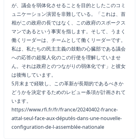
が、議会を弱体化させることを目的としたこのコミ
ュニケーション演習を非難している。「これは、首
相がこの政府の長ではなく、この政府のスポークス
マンであるという事実を指します。そして、うまく
働くリーダーは、チームとして働くリーダーです。
私は、私たちの民主主義の鼓動の心臓部である議会
への応答の超擬人化のこの行使を理解していませ
ん。それは政府とのつながりの弱体化です」と彼女
は後悔しています。
5月末まで経験し、この革新が長期的であるべきか
どうかを決定するためのレビュー条項が計画されて
います。
https://www.rfi.fr/fr/france/20240402-france-
attal-seul-face-aux-députés-dans-une-nouvelle-
configuration-de-l-assemblée-nationale