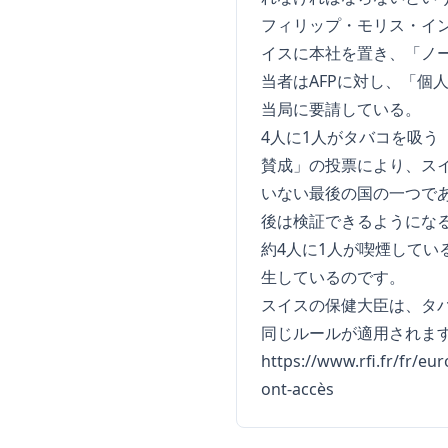
フィリップ・モリス・イ
イスに本社を置き、「ノ
当者はAFPに対し、「
当局に要請している。
4人に1人がタバコを吸う
賛成」の投票により、ス
いない最後の国の一つで
後は検証できるようにな
約4人に1人が喫煙してい
生しているのです。
スイスの保健大臣は、タ
同じルールが適用されま
https://www.rfi.fr/fr/eu
ont-accès