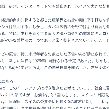
映画、街頭、インターネットでも禁止され、スイスで大きな影
、経済的自由に反すると感じた産業界と右派の顔に平手打ちを
ンシュは説明する。しかし、タバコ広告の分野ではより寛容な
ある。特に、本社を置く世界最大のタバコ会社の非常に強いロ
も緩やかな禁煙法の一つであると常々批判されているが、こう
。
レビの広告、特に未成年者を対象とした広告のみが禁止されて
り、新しい法律は2023年に施行される予定であった。しかし
的な行動が必要だと考え、この国民投票を開始した。左翼団体
上にある
ちは、このイニシアチブは行き過ぎだと考えています。社会に
はタバコの話ですが、お酒やお肉の話もします。スイスの上院議
）は、日曜日、スイスの公共テレビ局RTSの取材に対し、「私
う政治的正しさの独裁を望む社会に住んでいることに苛立ちを