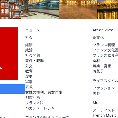
ニュース
Art de Vivre
社会
食文化
経済
フランス料理
政治
フランス文化
社会問題
フランス飲食
事件・犯罪
食材
外交
農業・畜産
教育
お菓子
歴史
ライフスタイ
軍事
宗教
ファッション
女性の権利、男女同権
美容
都市計画
フランス語
Music
バカンス・レジャー
アーティスト
French Music
フランスが伝えたニュース