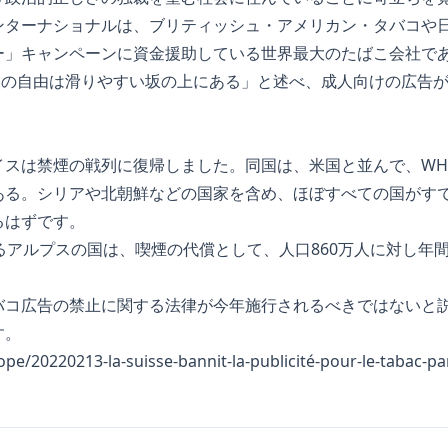
ンターナショナルは、ブリティッシュ・アメリカン・タバコや
ー」キャンペーンに資金援助している世界最大のたばこ会社で
個人の自由は滑りやすい坂の上にある」と述べ、成人向けの広告
イスは禁煙の戦列に復帰しました。同国は、米国と並んで、WH
ある。シリアや北朝鮮などの国家を含め、ほぼすべての国がす
るはずです。
るアルプスの国は、喫煙の代償として、人口860万人に対し年間9
バコ広告の禁止に関する法律が今年施行されるべきではないと
す。
rope/20220213-la-suisse-bannit-la-publicité-pour-le-tabac-p