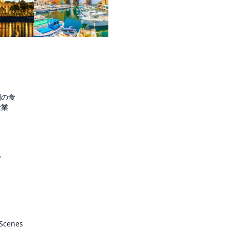
圏の食
産業
ル
 Scenes