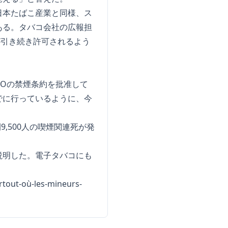
日本たばこ産業と同様、ス
ある。タバコ会社の広報担
が引き続き許可されるよう
Oの禁煙条約を批准して
でに行っているように、今
,500人の喫煙関連死が発
説明した。電子タバコにも
artout-où-les-mineurs-