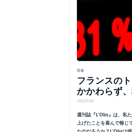
社会
フランスのト
かかわらず、
2022/7/20
週刊誌『L'Obs』は、
上げたことを喜んで報じ
たのだろうか？L'Obs