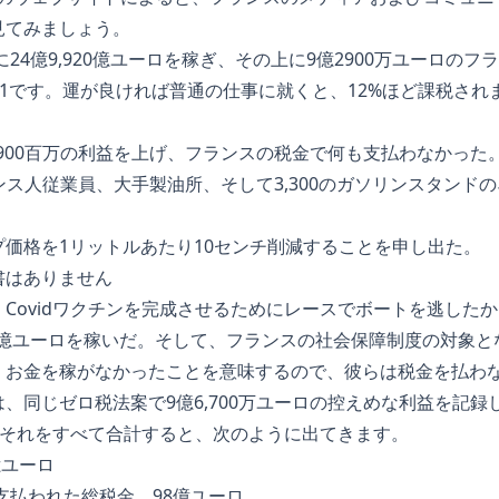
見てみましょう。
に24億9,920億ユーロを稼ぎ、その上に9億2900万ユーロの
分の1です。運が良ければ普通の仕事に就くと、12%ほど課税され
。
,900百万の利益を上げ、フランスの税金で何も支払わなかった
フランス人従業員、大手製油所、そして3,300のガソリンスタン
価格を1リットルあたり10センチ削減することを申し出た。
書はありません
Covidワクチンを完成させるためにレースでボートを逃した
80億ユーロを稼いだ。そして、フランスの社会保障制度の対象
くお金を稼がなかったことを意味するので、彼らは税金を払わ
、同じゼロ税法案で9億6,700万ユーロの控えめな利益を記録
トがそれをすべて合計すると、次のように出てきます。
億ユーロ
に支払われた総税金、98億ユーロ。