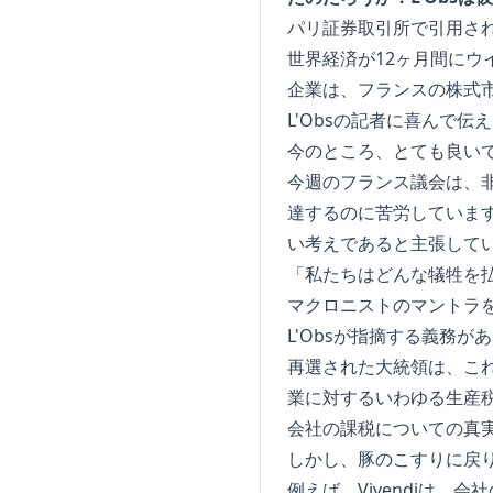
パリ証券取引所で引用された
世界経済が12ヶ月間に
企業は、フランスの株式
L'Obsの記者に喜んで伝
今のところ、とても良い
今週のフランス議会は、
達するのに苦労していま
い考えであると主張して
「私たちはどんな犠牲を
マクロニストのマントラ
L'Obsが指摘する義務
再選された大統領は、こ
業に対するいわゆる生産
会社の課税についての真
しかし、豚のこすりに戻
例えば、Vivendiは