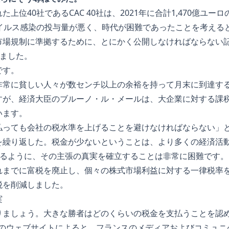
上位40社であるCAC 40社は、2021年に合計1,470億ユ
ウイルス感染の投与量が悪く、時代が困難であったことを考える
市場規制に準拠するために、とにかく公開しなければならない
えました。
です。
非常に貧しい人々が数センチ以上の余裕を持って月末に到達す
すが、経済大臣のブルーノ・ル・メールは、大企業に対する課
います。
払っても会社の税水準を上げることを避けなければならない」と
を繰り返した。税金が少ないということは、より多くの経済活
があるように、その主張の真実を確立することは非常に困難です。
れまでに富税を廃止し、個々の株式市場利益に対する一律税率
税を削減しました。
実
りましょう。大きな勝者はどのくらいの税金を支払うことを認め
、会社のウェブサイトによると、フランスのメディアおよびコミュ