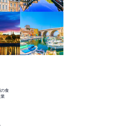
圏の食
産業
ル