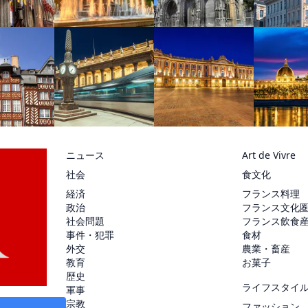
ニュース
Art de Vivre
社会
食文化
経済
フランス料理
政治
フランス文化
社会問題
フランス飲食
事件・犯罪
食材
外交
農業・畜産
教育
お菓子
歴史
ライフスタイ
軍事
宗教
ファッション