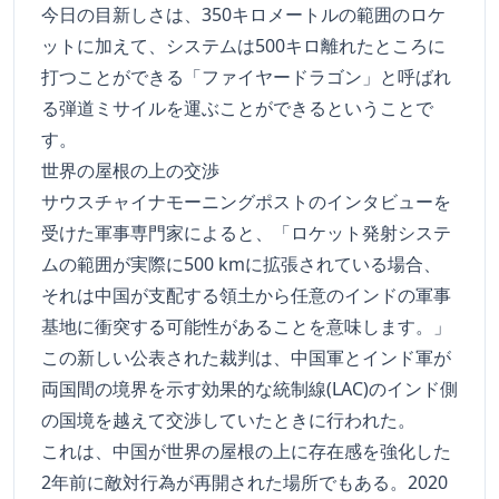
今日の目新しさは、350キロメートルの範囲のロケ
ットに加えて、システムは500キロ離れたところに
打つことができる「ファイヤードラゴン」と呼ばれ
る弾道ミサイルを運ぶことができるということで
す。
世界の屋根の上の交渉
サウスチャイナモーニングポストのインタビューを
受けた軍事専門家によると、「ロケット発射システ
ムの範囲が実際に500 kmに拡張されている場合、
それは中国が支配する領土から任意のインドの軍事
基地に衝突する可能性があることを意味します。」
この新しい公表された裁判は、中国軍とインド軍が
両国間の境界を示す効果的な統制線(LAC)のインド側
の国境を越えて交渉していたときに行われた。
これは、中国が世界の屋根の上に存在感を強化した
2年前に敵対行為が再開された場所でもある。2020