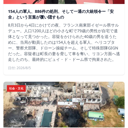
154人の軍人、886件の処刑、そして一通の大統領令ー「安
全」という言葉が覆い隠すもの
8月3日から4日にかけての夜、フランス南東部イゼール県サル
デュー。人口1200人ほどの小さな町で79歳の男性が自宅で遺
体となって見つかった。容疑をかけられた40歳の男を追うた
めに、当局が動員したのは154人を超える軍人、ヘリコプタ
ー、警察犬部隊、ドローン操縦チーム、そして特殊部隊GIGN
だった。容疑者は町長の妻を脅して車を奪い、リヨン方面へ逃
走したのち、最終的にピュイ・ド・ドーム県で拘束された。
日付: 2026/8/5
社会・文化