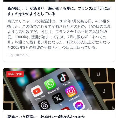
森が焼け、川が温まり、海が煮える夏に、フランスは「元に戻
す」のをやめようとしている
南仏マリニャーヌの気温計は、2026年7月のある日、40.5度を
指した。この街でこれまで記録されたどの月の、どの日の気温
よりも高い数字だ。同じ月、フランス全土の平均気温は24.9
度。1900年に観測が始まって以来、7月に限らず「すべての
月」を通じて最も暑い月になった。1万5000人以上が亡くなっ
た2003年8月の熱波の記録さえ、今回は上回っている。
日付: 2026/8/5
社会・文化
家族という密室に、社会はいつ踏み込むべきか