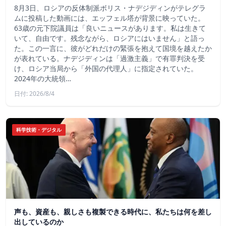
8月3日、ロシアの反体制派ボリス・ナデジディンがテレグラ
ムに投稿した動画には、エッフェル塔が背景に映っていた。
63歳の元下院議員は「良いニュースがあります。私は生きて
いて、自由です。残念ながら、ロシアにはいません」と語っ
た。この一言に、彼がどれだけの緊張を抱えて国境を越えたか
が表れている。ナデジディンは「過激主義」で有罪判決を受
け、ロシア当局から「外国の代理人」に指定されていた。
2024年の大統領…
日付: 2026/8/4
科学技術・デジタル
声も、資産も、親しさも複製できる時代に、私たちは何を差し
出しているのか