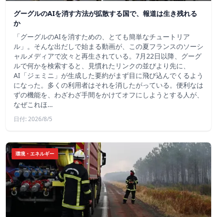
グーグルのAIを消す方法が拡散する国で、報道は生き残れる
か
「グーグルのAIを消すための、とても簡単なチュートリア
ル」。そんな出だしで始まる動画が、この夏フランスのソーシ
ャルメディアで次々と再生されている。7月22日以降、グーグ
ルで何かを検索すると、見慣れたリンクの並びより先に、
AI「ジェミニ」が生成した要約がまず目に飛び込んでくるよう
になった。多くの利用者はそれを消したがっている。便利なは
ずの機能を、わざわざ手間をかけてオフにしようとする人が、
なぜこれほ…
日付: 2026/8/5
環境・エネルギー