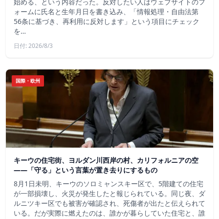
始める、という内容だった。反対したい人はウェブサイトのフ
ォームに氏名と生年月日を書き込み、「情報処理・自由法第
56条に基づき、再利用に反対します」という項目にチェック
を…
日付: 2026/8/3
国際・欧州
キーウの住宅街、ヨルダン川西岸の村、カリフォルニアの空
——「守る」という言葉が置き去りにするもの
8月1日未明、キーウのソロミャンスキー区で、5階建ての住宅
が一部損壊し、火災が発生したと報じられている。同じ夜、ダ
ルニツキー区でも被害が確認され、死傷者が出たと伝えられて
いる。だが実際に燃えたのは、誰かが暮らしていた住宅と、誰