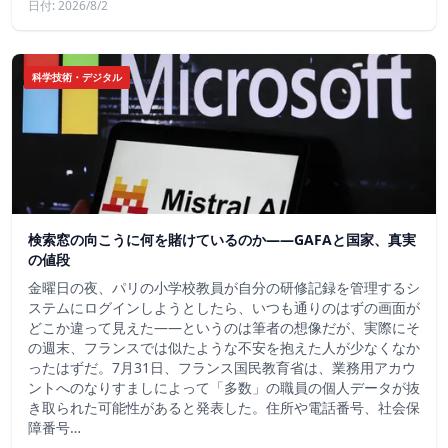
日付: 2026/8/2
科学技術・デジタル
検索窓の向こうに何を賭けているのか——GAFAと国家、真実
の値段
金曜日の夜、パリの小学校教員が自分の研修記録を管理するシ
ステムにログインしようとしたら、いつも通りのはずの画面が
どこか違って見えた——というのは筆者の想像だが、実際にそ
の週末、フランスでは似たような不安を抱えた人が少なくなか
ったはずだ。7月31日、フランス国民教育省は、業務用アカウ
ントへのなりすましによって「多数」の職員の個人データが抜
き取られた可能性があると発表した。住所や電話番号、社会保
障番号…