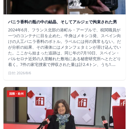
バニラ香料の瓶の中の結晶、そしてアルジェで拘束された男
2024年6月、フランス北部の港町ル・アーブルで、税関職員が
一つのコンテナに目を止めた。中身はメキシコ発、スペイン向
けの人工バニラ香料のボトル。ラベルには何の異常もない。だ
が分析の結果、その液体にはメタンフェタミンが溶け込んでい
た。ここから始まった追跡は、同じ年の7月10日、スペイン・
バルセロナ近郊の人里離れた敷地にある秘密研究所へとたどり
着く。7件の家宅捜索で押収された量は計2.4トン、うち1.…
日付: 2026/8/6
国際・欧州