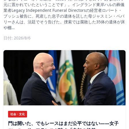
元に置かれていたということです」。イングランド東岸ハルの葬儀
業者Legacy Independent Funeral Directorsの経営者ロバート・
ブッシュ被告に、死産した息子の遺体を託した母ジャスミン・ベバ
リーさんは、法廷でそう告げた。捜索では腐敗した35体の遺体が床
や棚…
日付: 2026/8/6
社会・文化
門は開いた、でもレースはまだ公平ではない――女子