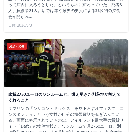
って店内に入ろうとした」というものに変わっていた。死者3
人、負傷者21人。店では軍や政界の要人による非公開の夕食
会が開かれ…
日付: 2026/8/3
経済・労働
家賃2750ユーロのワンルームと、燃え尽きた別荘地が教えて
くれること
ダブリンの「シリコン・ドックス」を見下ろすオフィスで、コ
ンスタンティナという女性が自分の携帯電話を覗き込んでい
る。画面に表示されているのは、アイルランド最大手の賃貸サ
イト「Daft」の物件情報だ。ワンルームで月2750ユーロ、別
の物件は2350ユーロ、また別の物件は2400ユーロ。彼女は米