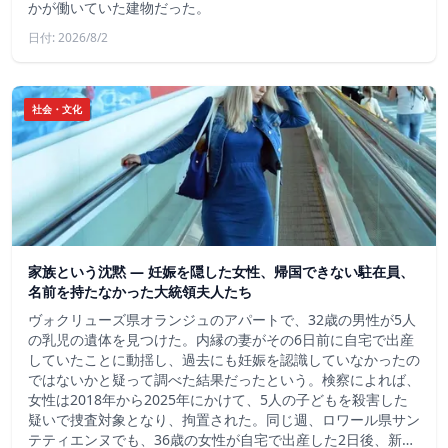
かが働いていた建物だった。
日付: 2026/8/2
社会・文化
家族という沈黙 ― 妊娠を隠した女性、帰国できない駐在員、
名前を持たなかった大統領夫人たち
ヴォクリューズ県オランジュのアパートで、32歳の男性が5人
の乳児の遺体を見つけた。内縁の妻がその6日前に自宅で出産
していたことに動揺し、過去にも妊娠を認識していなかったの
ではないかと疑って調べた結果だったという。検察によれば、
女性は2018年から2025年にかけて、5人の子どもを殺害した
疑いで捜査対象となり、拘置された。同じ週、ロワール県サン
テティエンヌでも、36歳の女性が自宅で出産した2日後、新…