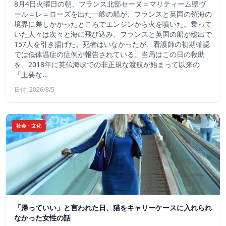
8月4日火曜日の朝、フランス北部セーヌ＝マリティーム県ヴ
ール＝レ＝ローズを出た一艘の船が、フランスと英国の領海の
境界に差しかかったところでエンジンから火を噴いた。乗って
いた人々は次々と海に飛び込み、フランスと英国の船が総出で
157人を引き揚げた。死者はいなかったが、看護師の初期確認
では低体温症の症例が報告されている。当局はこの日の救助
を、2018年に英仏海峡での非正規な渡航が始まって以来の
「主要な…
日付: 2026/8/5
社会・文化
「帰っていい」と言われた日、猫をキャリーケースに入れられ
なかった女性の話