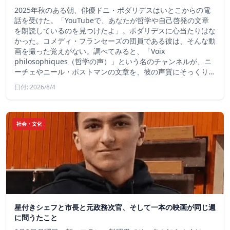
2025年秋のある朝、俳優ドニ・ポダリデスはいとこからの電
話を受けた。「YouTubeで、あなたが哲学や自己啓発の文章
を朗読しているのを見つけたよ」。ポダリデスに心当たりはな
かった。コメディ・フランセーズの団員である彼は、そんな動
画を撮った覚えがない。調べてみると、「Voix
philosophiques（哲学の声）」という名のチャンネルが、ニ
ーチェやニール・ポストマンの文章を、彼の声質にそっくり…
日付: 2026/8/4
社会・文化
星付きシェフと市長と元政務次官、そして一本の映画が同じ週
に問うたこと