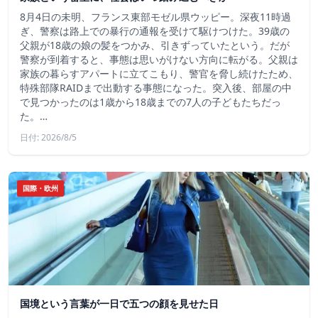
8月4日の未明、フランス東部モゼル県ウッピー。深夜11時過
ぎ、警察は路上での暴行の通報を受けて駆けつけた。39歳の
父親が18歳の娘の髪をつかみ、引きずっていたという。だが
警察が到着すると、事態は思いがけない方向に転がる。父親は
家族の暮らすアパートに立てこもり、警官を脅し続けたため、
特殊部隊RAIDまで出動する事態になった。突入後、部屋の中
で見つかったのは1歳から18歳までの7人の子どもたちだっ
た。…
日付: 2026/8/5
国際・欧州
国境という言葉が一日で五つの顔を見せた日