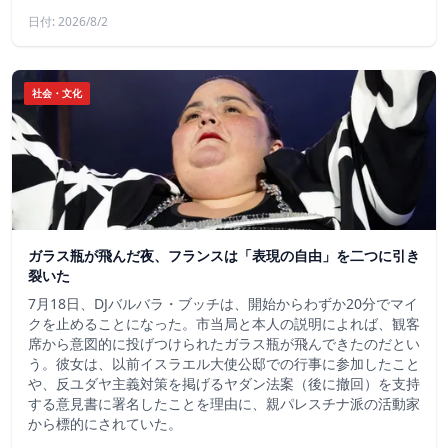
日付: 2026/8/2
社会・文化
ガラス瓶が飛んだ夜、フランスは「表現の自由」を二つに引き
裂いた
7月18日、DJバルバラ・ブッチは、開始からわずか20分でマイ
クを止めることになった。市当局と本人の説明によれば、観客
席から意図的に投げつけられたガラス瓶が飛んできたのだとい
う。彼女は、以前イスラエル大使公邸での行事に参加したこと
や、反ユダヤ主義対策を掲げるヤダン法案（後に撤回）を支持
する意見書に署名したことを理由に、親パレスチナ派の活動家
から標的にされていた。