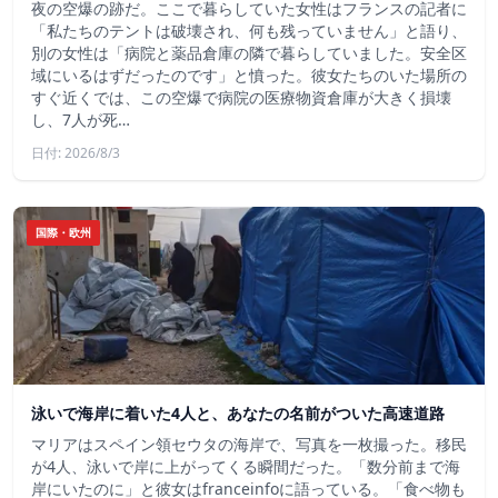
夜の空爆の跡だ。ここで暮らしていた女性はフランスの記者に
「私たちのテントは破壊され、何も残っていません」と語り、
別の女性は「病院と薬品倉庫の隣で暮らしていました。安全区
域にいるはずだったのです」と憤った。彼女たちのいた場所の
すぐ近くでは、この空爆で病院の医療物資倉庫が大きく損壊
し、7人が死…
日付: 2026/8/3
国際・欧州
泳いで海岸に着いた4人と、あなたの名前がついた高速道路
マリアはスペイン領セウタの海岸で、写真を一枚撮った。移民
が4人、泳いで岸に上がってくる瞬間だった。「数分前まで海
岸にいたのに」と彼女はfranceinfoに語っている。「食べ物も