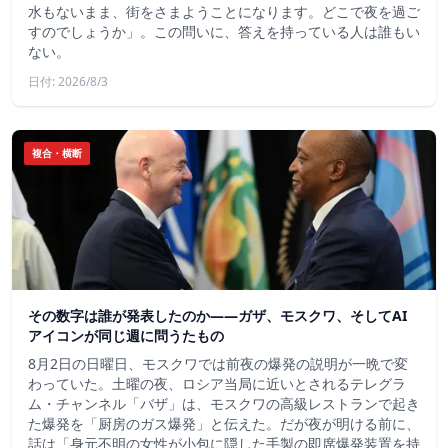
水もないまま、街をさまようことになります。どこで夜を過ご
すのでしょうか」。この問いに、答えを持っている人は誰もい
ない。
日付: 2026/8/3
複合・横断
その数字は誰が発表したのか——ガザ、モスクワ、そしてAI
アイコンが同じ週に問うたもの
8月2日の日曜日、モスクワでは前夜の爆発の説明が一晩で変
わっていた。土曜の夜、ロシア当局に近いとされるテレグラ
ム・チャンネル「バザ」は、モスクワの高級レストランで起き
た爆発を「厨房のガス爆発」と伝えた。だが夜が明ける前に、
話は「身元不明の女性が小包に隠した手製の即席爆発装置を持