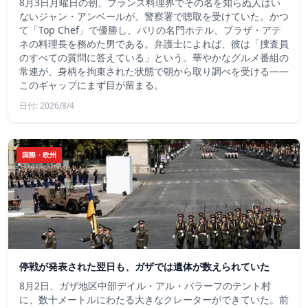
8月3日月曜日の朝、フランス料理界でその名を知らぬ人はい
ないジャン・アンベールが、警察署で聴取を受けていた。かつ
て「Top Chef」で優勝し、パリの名門ホテル、プラザ・アテ
ネの料理長を務めた男である。弁護士によれば、彼は「捜査員
のすべての質問に答えている」という。華やかなグルメ番組の
常連が、身柄を拘束された状態で朝から取り調べを受ける――
このギャップにまず目が留まる。
日付: 2026/8/4
国際・欧州
停戦が発表された翌日も、ガザでは遺体が数えられていた
8月2日、ガザ地区中部デイル・アル・バラーフのテント村
に、数十メートルにわたる大きなクレーターができていた。前