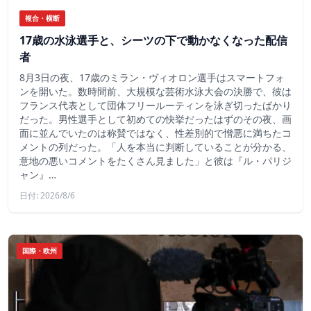
複合・横断
17歳の水泳選手と、シーツの下で動かなくなった配信
者
8月3日の夜、17歳のミラン・ヴィオロン選手はスマートフォ
ンを開いた。数時間前、大規模な芸術水泳大会の決勝で、彼は
フランス代表として団体フリールーティンを泳ぎ切ったばかり
だった。男性選手として初めての快挙だったはずのその夜、画
面に並んでいたのは称賛ではなく、性差別的で憎悪に満ちたコ
メントの列だった。「人を本当に判断していることが分かる、
意地の悪いコメントをたくさん見ました」と彼は『ル・パリジ
ャン』…
日付: 2026/8/6
国際・欧州