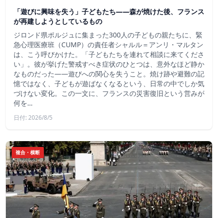
「遊びに興味を失う」子どもたち——森が焼けた後、フランス
が再建しようとしているもの
ジロンド県ポルジュに集まった300人の子どもの親たちに、緊
急心理医療班（CUMP）の責任者シャルル＝アンリ・マルタン
は、こう呼びかけた。「子どもたちを連れて相談に来てくださ
い」。彼が挙げた警戒すべき症状のひとつは、意外なほど静か
なものだった――遊びへの関心を失うこと。焼け跡や避難の記
憶ではなく、子どもが遊ばなくなるという、日常の中でしか気
づけない変化。この一文に、フランスの災害復旧という営みが
何を…
日付: 2026/8/5
複合・横断