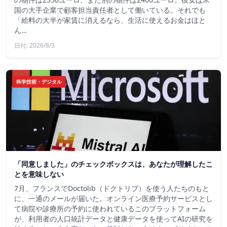
国の大手企業で顧客担当責任者として働いている。それでも
「給料の大半が家賃に消えるなら、生活に使えるお金はほと
ん…
日付: 2026/8/3
科学技術・デジタル
「同意しました」のチェックボックスは、あなたが理解したこ
とを意味しない
7月、フランスでDoctolib（ドクトリブ）を使う人たちのもと
に、一通のメールが届いた。オンライン医療予約サービスとし
て病院や診療所の予約に使われているこのプラットフォーム
が、利用者の人口統計データと健康データを使ってAIの研究を