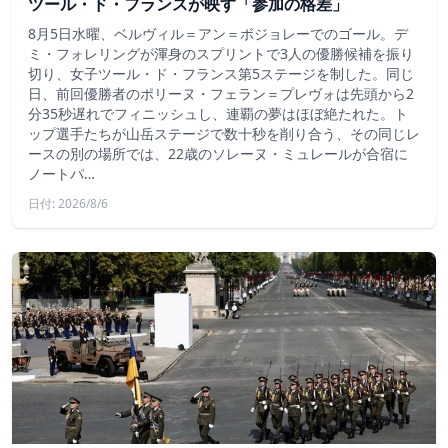
ツール・ド・フランスが映す「参加の格差」
8月5日水曜、ベルヴィル＝アン＝ボジョレーでのゴール。デ
ミ・フォレリングが渾身のスプリントで3人の優勝候補を振り
切り、女子ツール・ド・フランス第5ステージを制した。同じ
日、前回優勝者のポリーヌ・フェラン＝プレヴォは先頭から2
分35秒遅れでフィニッシュし、連覇の夢はほぼ絶たれた。ト
ップ選手たちが山岳ステージで数十秒を削り合う、その同じレ
ースの別の場所では、22歳のソレーヌ・ミュレールが合宿に
ノートパ…
日付: 2026/8/6