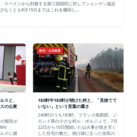
、スペインから到着する第三国国民に対してシェンゲン協定
少なくとも8月15日まではこれを撤回し…
政治・公共政策
ルスと、
183軒中183軒が焼けた村と、「見捨てて
スの公衆
いない」という言葉の重さ
240軒のうち183軒。フランス南西部、ジ
つの報告が
ロンド県の小さな村ル・ポルジュで、7月
MV
22日から10日間続いた山火事が焼き尽く
イルスに感
した住宅の数だ。焼け跡に立った住民の