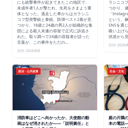
にも銃撃事件が起きてきたこの地区で、
ラシニコ
未成年者1人が撃たれ、生死をさまよう重
つかり、逮
体となった。逃走した車からはカラシニ
「Inst
コフ型突撃銃と拳銃、防弾ベスト2着が見
という。
つかり、18歳と24歳の男2人が組織的な集
SNSを通
団による殺人未遂の容疑で正式に訴追さ
吸い上げ
れた。取り調べで24歳の容疑者が語った
供述から
言葉が、この事件をただの…
日付: 2026/8
日付: 2026/8/8
政治・公共政策
社会・文化
消防車はどこへ向かったか、大使館の動
庭の片隅
画はなぜ消されたか——「説明責任」と
本の電話