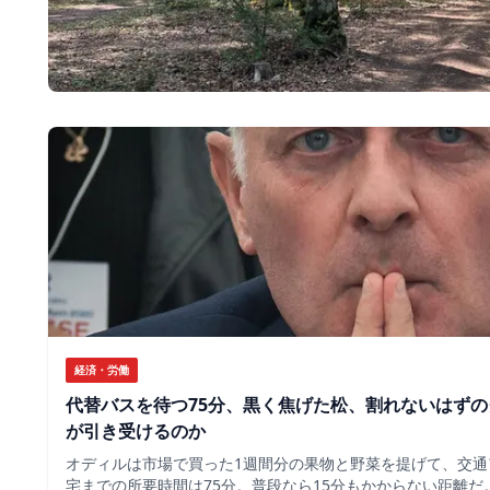
経済・労働
代替バスを待つ75分、黒く焦げた松、割れないはず
が引き受けるのか
オディルは市場で買った1週間分の果物と野菜を提げて、交通
宅までの所要時間は75分。普段なら15分もかからない距離