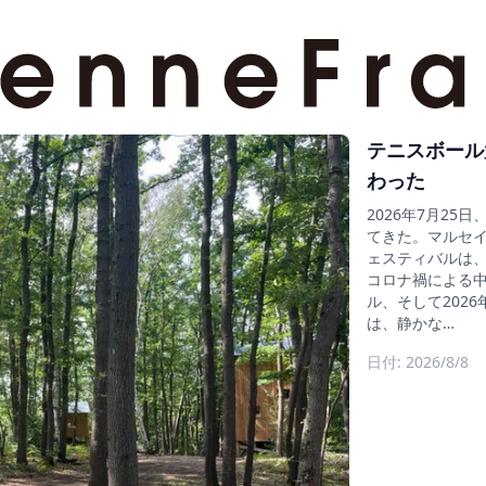
テニスボール
わった
2026年7月2
てきた。マルセイ
ェスティバルは、そ
コロナ禍による中止
ル、そして202
は、静かな…
日付: 2026/8/8