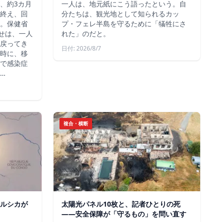
、約3カ月
一人は、地元紙にこう語ったという。自
終え、回
分たちは、観光地として知られるカッ
。保健省
プ・フェレ半島を守るために「犠牲にさ
らせは、一人
れた」のだと。
戻ってき
日付: 2026/8/7
時に、移
で感染症
…
複合・横断
ルシカが
太陽光パネル10枚と、記者ひとりの死
——安全保障が「守るもの」を問い直す