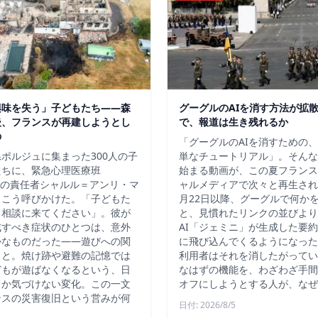
興味を失う」子どもたち——森
グーグルのAIを消す方法が拡
後、フランスが再建しようとし
で、報道は生き残れるか
の
「グーグルのAIを消すための
ポルジュに集まった300人の子
単なチュートリアル」。そんな
たちに、緊急心理医療班
始まる動画が、この夏フランス
）の責任者シャルル＝アンリ・マ
ャルメディアで次々と再生され
、こう呼びかけた。「子どもた
月22日以降、グーグルで何か
て相談に来てください」。彼が
と、見慣れたリンクの並びより
戒すべき症状のひとつは、意外
AI「ジェミニ」が生成した要
かなものだった――遊びへの関
に飛び込んでくるようになった
こと。焼け跡や避難の記憶では
利用者はそれを消したがってい
どもが遊ばなくなるという、日
なはずの機能を、わざわざ手間
しか気づけない変化。この一文
オフにしようとする人が、なぜ
ンスの災害復旧という営みが何
日付: 2026/8/5