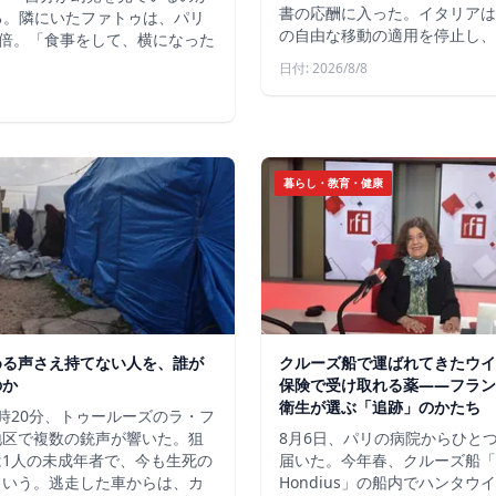
書の応酬に入った。イタリアは
いる。隣にいたファトゥは、パリ
の自由な移動の適用を停止し、
倍。「食事をして、横になった
日付: 2026/8/8
暮らし・教育・健康
める声さえ持てない人を、誰が
クルーズ船で運ばれてきたウイ
のか
保険で受け取れる薬――フラン
衛生が選ぶ「追跡」のかたち
時20分、トゥールーズのラ・フ
地区で複数の銃声が響いた。狙
8月6日、パリの病院からひと
は1人の未成年者で、今も生死の
届いた。今年春、クルーズ船「
という。逃走した車からは、カ
Hondius」の船内でハンタウ