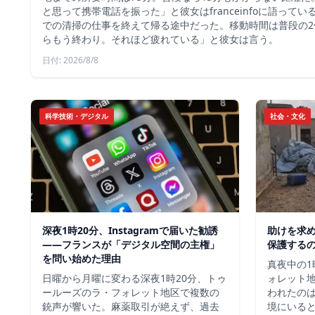
と思って携帯電話を振った」と彼女はfranceinfoに語って
での清掃の仕事を終えて帰る途中だった。移動時間は普段の2
らもう終わり。それほど疲れている」と彼女は言う。
日付: 2026/8/8
科学技術・デジタル
社会・文化
深夜1時20分、Instagramで届いた勧誘
助けを求
――フランスが「デジタル空間の主権」
保護する
を問い始めた理由
真夜中の1
日曜から月曜に変わる深夜1時20分、トゥ
ォレット
ールーズのラ・フォレット地区で複数の
われたの
銃声が響いた。麻薬取引が絶えず、過去
境にいる