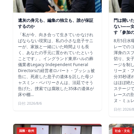
遺灰の身元も、編集の独立も、誰が保証
門は開い
するのか
ない――
す「参加
「私が今、向き合って生きていかなけれ
ばならない現実は、私の小さな息子サニ
8月5日水
ーが、家族と一緒にいた時間よりも長
レーでの
く、あなたの手元に置かれていたという
渾身のス
ことです」。イングランド東岸ハルの葬
切り、女
儀業者Legacy Independent Funeral
ージを制
Directorsの経営者ロバート・ブッシュ被
リーヌ・
告に、死産した息子の遺体を託した母ジ
分35秒遅
ャスミン・ベバリーさんは、法廷でそう
はほぼ絶
告げた。捜索では腐敗した35体の遺体が
ステージ
床や棚…
レースの別
ヌ・ミュ
日付: 2026/8/6
日付: 2026/8
国際・欧州
社会・文化