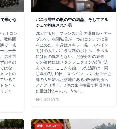
下で動かな
バニラ香料の瓶の中の結晶、そしてアル
ジェで拘束された男
ヴィオロン
2024年6月、フランス北部の港町ル・アー
。数時間
ブルで、税関職員が一つのコンテナに目
勝で、彼
を止めた。中身はメキシコ発、スペイン
ールーテ
向けの人工バニラ香料のボトル。ラベル
。男性選
には何の異常もない。だが分析の結果、
ずのその
その液体にはメタンフェタミンが溶け込
ではな
んでいた。ここから始まった追跡は、同
メントの
じ年の7月10日、スペイン・バルセロナ近
ているこ
郊の人里離れた敷地にある秘密研究所へ
トをたく
とたどり着く。7件の家宅捜索で押収され
リジャ
た量は計2.4トン、うち1.…
日付: 2026/8/6
環境・エネルギー