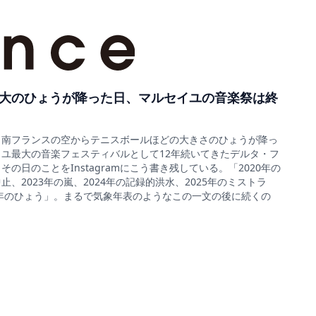
大のひょうが降った日、マルセイユの音楽祭は終
5日、南フランスの空からテニスボールほどの大きさのひょうが降っ
ユ最大の音楽フェスティバルとして12年続いてきたデルタ・フ
の日のことをInstagramにこう書き残している。「2020年の
、2023年の嵐、2024年の記録的洪水、2025年のミストラ
6年のひょう」。まるで気象年表のようなこの一文の後に続くの