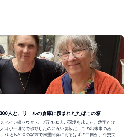
000人と、リールの倉庫に積まれたたばこの箱
スペイン領セウタへ、7万2000人が国境を越えた。数字だけ
人口が一週間で移動したのに近い規模だ。この出来事のあ
、EUとNATOの双方で同盟関係にあるはずの二国が、外交文