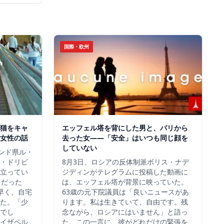
国際・欧州
猫をキャ
エッフェル塔を背にした男と、パリから
女性の話
去った女——「安全」はいつも同じ顔を
していない
ロンド県ル・
・ドリビ
8月3日、ロシアの反体制派ボリス・ナデ
立ってい
ジディンがテレグラムに投稿した動画に
らだった
は、エッフェル塔が背景に映っていた。
早く、自宅
63歳の元下院議員は「良いニュースがあ
た。「少
ります。私は生きていて、自由です。残
でし
念ながら、ロシアにはいません」と語っ
イザベル
た。この一言に、彼がどれだけの緊張を