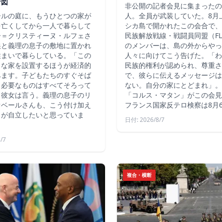
計図
非公開の記者会見に集まったの
ールの庭に、もうひとつの家が
人。全員が武装していた。8月
を亡くしてから一人で暮らして
シカ島で開かれたこの会合で、
ー＝クリスティーヌ・ルフェさ
民族解放戦線・戦闘員同盟（FLN
娘と義理の息子の敷地に置かれ
のメンバーは、島の外からやっ
住まいで暮らしている。「この
人々に向けてこう告げた。「わ
さな家を設置するほうが経済的
民族的権利が認められ、尊重さ
みます。子どもたちのすぐそば
で、彼らに伝えるメッセージは
、必要なものはすべてそろって
ない。自分の家にとどまれ」。
と彼女は言う。義理の息子のリ
「コルス・マタン」がこの会見
オベールさんも、こう付け加え
フランス国家反テロ検察は8月
もが自立したいと思っていま
日付: 2026/8/7
/7
複合・横断