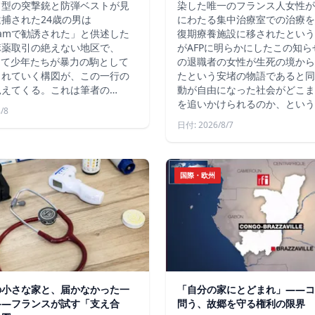
フ型の突撃銃と防弾ベストが見
染した唯一のフランス人女性が
捕された24歳の男は
にわたる集中治療室での治療を
agramで勧誘された」と供述した
復期療養施設に移されたという
麻薬取引の絶えない地区で、
がAFPに明らかにしたこの知
じて少年たちが暴力の駒として
の退職者の女性が生死の境から
られていく構図が、この一行の
たという安堵の物語であると同
見えてくる。これは筆者の…
動が自由になった社会がどこま
を追いかけられるのか、という
/8
日付: 2026/8/7
国際・欧州
の小さな家と、届かなかった一
「自分の家にとどまれ」——コ
——フランスが試す「支え合
問う、故郷を守る権利の限界