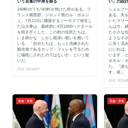
いう言葉の中身を探る
い」の設
240軒のうち183軒が焼けた村がある。フ
シェルブ
ランス南西部、ジロンド県のル・ポルジ
ある。夫
ュ。7月22日に隣接するソーモスで発生し
いたマリ
た山火事は、最終的に4万2000ヘクタール
んは今、
を焼き尽くした。この村の住民たちは、
た小さな
いま静かな、しかし根深い疑いを抱いて
ような小
いる。「自分たちは、もっと洗練された
に安く済
観光地であるカップ・フェレを守るため
にいれば
に犠牲にされたのではないか」という疑
います」
いだ。
オネル・
た。「誰
日付: 2026/8/7
す。彼…
日付: 2026/8
社会・文化
社会・文化