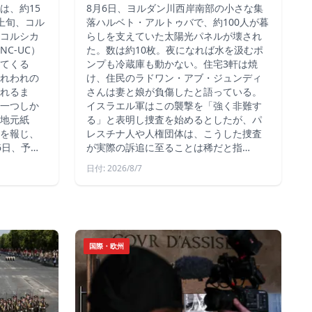
は、約15
8月6日、ヨルダン川西岸南部の小さな集
上旬、コル
落ハルベト・アルトゥバで、約100人が暮
コルシカ
らしを支えていた太陽光パネルが壊され
C-UC）
た。数は約10枚。夜になれば水を汲むポ
てくる
ンプも冷蔵庫も動かない。住宅3軒は焼
れわれの
け、住民のラドワン・アブ・ジュンディ
れるま
さんは妻と娘が負傷したと語っている。
一つしか
イスラエル軍はこの襲撃を「強く非難す
地元紙
る」と表明し捜査を始めるとしたが、パ
を報じ、
レスチナ人や人権団体は、こうした捜査
6日、予…
が実際の訴追に至ることは稀だと指…
日付: 2026/8/7
国際・欧州