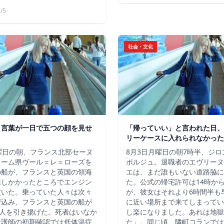
/5
社会・文化
う言葉が一日で五つの顔を見せ
「帰っていい」と言われた日、
リーケースに入れられなかった
曜日の朝、フランス北部セーヌ
8月3日月曜日の朝7時半、ジ
ィーム県ヴール＝レ＝ローズを
ポルジュ。退職者のエヴリーヌ
の船が、フランスと英国の領海
エは、まだ誰もいない道路脇に
差しかかったところでエンジン
た。公式の帰宅許可は14時か
噴いた。乗っていた人々は次々
が、彼女はそれより6時間半も
び込み、フランスと英国の船が
に近い場所まで来てしまってい
7人を引き揚げた。死者はいなか
し楽になりました。あれは地獄
看護師の初期確認では低体温症
た」。同じ頃、隣町コランでは