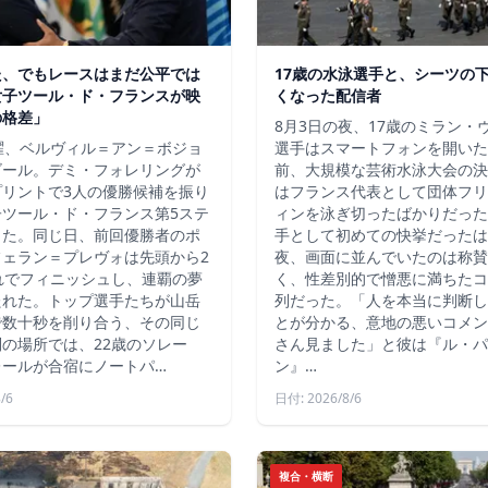
た、でもレースはまだ公平では
17歳の水泳選手と、シーツの
女子ツール・ド・フランスが映
くなった配信者
の格差」
8月3日の夜、17歳のミラン・
曜、ベルヴィル＝アン＝ボジョ
選手はスマートフォンを開いた
ゴール。デミ・フォレリングが
前、大規模な芸術水泳大会の決
プリントで3人の優勝候補を振り
はフランス代表として団体フリ
子ツール・ド・フランス第5ステ
ィンを泳ぎ切ったばかりだった
した。同じ日、前回優勝者のポ
手として初めての快挙だったは
フェラン＝プレヴォは先頭から2
夜、画面に並んでいたのは称賛
れでフィニッシュし、連覇の夢
く、性差別的で憎悪に満ちたコ
たれた。トップ選手たちが山岳
列だった。「人を本当に判断し
で数十秒を削り合う、その同じ
とが分かる、意地の悪いコメン
の場所では、22歳のソレー
さん見ました」と彼は『ル・パ
レールが合宿にノートパ…
ン』…
/6
日付: 2026/8/6
複合・横断