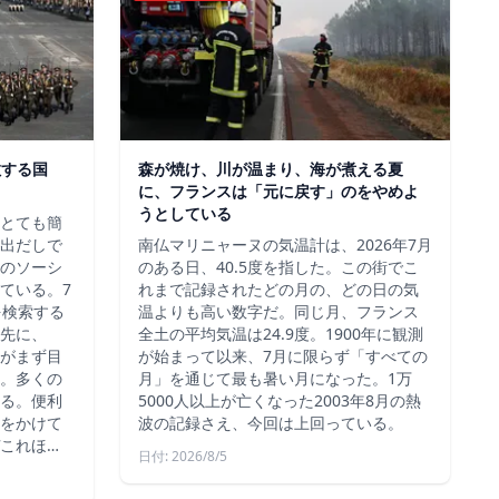
散する国
森が焼け、川が温まり、海が煮える夏
に、フランスは「元に戻す」のをやめよ
うとしている
、とても簡
出だしで
南仏マリニャーヌの気温計は、2026年7月
のソーシ
のある日、40.5度を指した。この街でこ
ている。7
れまで記録されたどの月の、どの日の気
を検索する
温よりも高い数字だ。同じ月、フランス
先に、
全土の平均気温は24.9度。1900年に観測
約がまず目
が始まって以来、7月に限らず「すべての
。多くの
月」を通じて最も暑い月になった。1万
る。便利
5000人以上が亡くなった2003年8月の熱
をかけて
波の記録さえ、今回は上回っている。
これほ…
日付: 2026/8/5