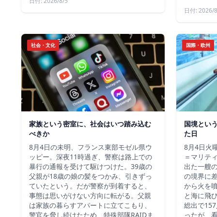
日付: 2026/8/5
日付: 2026/8
社会・文化
国際・欧州
家族という密室に、社会はいつ踏み込む
国境とい
べきか
た日
8月4日の未明、フランス東部モゼル県ウ
8月4日火
ッピー。深夜11時過ぎ、警察は路上での
＝マリテ
暴行の通報を受けて駆けつけた。39歳の
出た一艘
父親が18歳の娘の髪をつかみ、引きずっ
の境界に
ていたという。だが警察が到着すると、
から火を
事態は思いがけない方向に転がる。父親
と海に飛
は家族の暮らすアパートに立てこもり、
総出で15
警官を脅し続けたため、特殊部隊RAIDま
ったが、