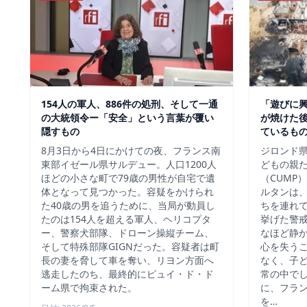
154人の軍人、886件の処刑、そして一通
「遊びに
の大統領令ー「安全」という言葉が覆い
が焼けた
隠すもの
ているも
8月3日から4日にかけての夜、フランス南
ジロンド県
東部イゼール県サルデュー。人口1200人
どもの親
ほどの小さな町で79歳の男性が自宅で遺
（CUMP
体となって見つかった。容疑をかけられ
ルタンは
た40歳の男を追うために、当局が動員し
ちを連れ
たのは154人を超える軍人、ヘリコプタ
挙げた警
ー、警察犬部隊、ドローン操縦チーム、
なほど静
そして特殊部隊GIGNだった。容疑者は町
心を失う
長の妻を脅して車を奪い、リヨン方面へ
なく、子
逃走したのち、最終的にピュイ・ド・ド
常の中で
ーム県で拘束された。
に、フラ
を…