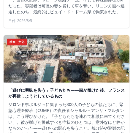
だった。容疑者は町長の妻を脅して車を奪い、リヨン方面へ逃
走したのち、最終的にピュイ・ド・ドーム県で拘束された。
日付: 2026/8/5
社会・文化
「遊びに興味を失う」子どもたち——森が焼けた後、フランス
が再建しようとしているもの
ジロンド県ポルジュに集まった300人の子どもの親たちに、緊
急心理医療班（CUMP）の責任者シャルル＝アンリ・マルタン
は、こう呼びかけた。「子どもたちを連れて相談に来てくださ
い」。彼が挙げた警戒すべき症状のひとつは、意外なほど静か
なものだった――遊びへの関心を失うこと。焼け跡や避難の記