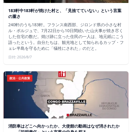
183軒中183軒が焼けた村と、「見捨てていない」という言葉
の重さ
240軒のうち183軒。フランス南西部、ジロンド県の小さな村
ル・ポルジュで、7月22日から10日間続いた山火事が焼き尽く
した住宅の数だ。焼け跡に立った住民の一人は、地元紙にこう
語ったという。自分たちは、観光地として知られるカップ・フ
ェレ半島を守るために「犠牲にされた」のだと。
日付: 2026/8/7
政治・公共政策
消防車はどこへ向かったか、大使館の動画はなぜ消されたか
——「説明責任」という言葉の中身を探る