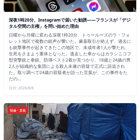
深夜1時20分、Instagramで届いた勧誘――フランスが「デジ
タル空間の主権」を問い始めた理由
日曜から月曜に変わる深夜1時20分、トゥールーズのラ・フォ
レット地区で複数の銃声が響いた。麻薬取引が絶えず、過去に
も銃撃事件が起きてきたこの地区で、未成年者1人が撃たれ、
生死をさまよう重体となった。逃走した車からはカラシニコフ
型突撃銃と拳銃、防弾ベスト2着が見つかり、18歳と24歳の男
2人が組織的な集団による殺人未遂の容疑で正式に訴追され
た。取り調べで24歳の容疑者が語った言葉が、この事件をた
だの…
日付: 2026/8/8
社会・文化