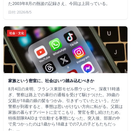
た2003年8月の熱波の記録さえ、今回は上回っている。
日付: 2026/8/5
社会・文化
家族という密室に、社会はいつ踏み込むべきか
8月4日の未明、フランス東部モゼル県ウッピー。深夜11時過
ぎ、警察は路上での暴行の通報を受けて駆けつけた。39歳の
父親が18歳の娘の髪をつかみ、引きずっていたという。だが
警察が到着すると、事態は思いがけない方向に転がる。父親は
家族の暮らすアパートに立てこもり、警官を脅し続けたため、
特殊部隊RAIDまで出動する事態になった。突入後、部屋の中
で見つかったのは1歳から18歳までの7人の子どもたちだっ
た。…