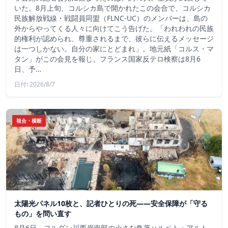
いた。8月上旬、コルシカ島で開かれたこの会合で、コルシカ
民族解放戦線・戦闘員同盟（FLNC-UC）のメンバーは、島の
外からやってくる人々に向けてこう告げた。「われわれの民族
的権利が認められ、尊重されるまで、彼らに伝えるメッセージ
は一つしかない。自分の家にとどまれ」。地元紙「コルス・マ
タン」がこの会見を報じ、フランス国家反テロ検察は8月6
日、予…
日付: 2026/8/7
複合・横断
太陽光パネル10枚と、記者ひとりの死——安全保障が「守る
もの」を問い直す
8月6日、ヨルダン川西岸南部の小さな集落ハルベト・アルト