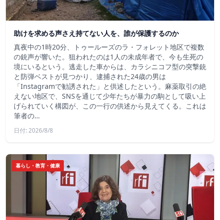
助けを求める声さえ持てない人を、誰が保護するのか
真夜中の1時20分、トゥールーズのラ・フォレット地区で複数
の銃声が響いた。狙われたのは1人の未成年者で、今も生死の
境にいるという。逃走した車からは、カラシニコフ型の突撃銃
と防弾ベストが見つかり、逮捕された24歳の男は
「Instagramで勧誘された」と供述したという。麻薬取引の絶
えない地区で、SNSを通じて少年たちが暴力の駒として吸い上
げられていく構図が、この一行の供述から見えてくる。これは
筆者の…
日付: 2026/8/8
暮らし・教育・健康