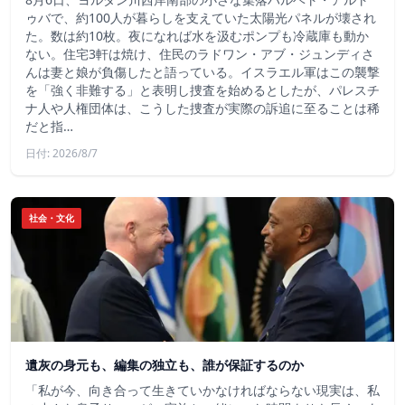
ゥバで、約100人が暮らしを支えていた太陽光パネルが壊され
た。数は約10枚。夜になれば水を汲むポンプも冷蔵庫も動か
ない。住宅3軒は焼け、住民のラドワン・アブ・ジュンディさ
んは妻と娘が負傷したと語っている。イスラエル軍はこの襲撃
を「強く非難する」と表明し捜査を始めるとしたが、パレスチ
ナ人や人権団体は、こうした捜査が実際の訴追に至ることは稀
だと指…
日付: 2026/8/7
社会・文化
遺灰の身元も、編集の独立も、誰が保証するのか
「私が今、向き合って生きていかなければならない現実は、私