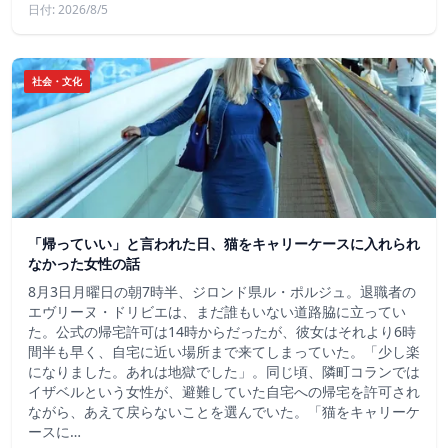
日付: 2026/8/5
社会・文化
「帰っていい」と言われた日、猫をキャリーケースに入れられ
なかった女性の話
8月3日月曜日の朝7時半、ジロンド県ル・ポルジュ。退職者の
エヴリーヌ・ドリビエは、まだ誰もいない道路脇に立ってい
た。公式の帰宅許可は14時からだったが、彼女はそれより6時
間半も早く、自宅に近い場所まで来てしまっていた。「少し楽
になりました。あれは地獄でした」。同じ頃、隣町コランでは
イザベルという女性が、避難していた自宅への帰宅を許可され
ながら、あえて戻らないことを選んでいた。「猫をキャリーケ
ースに…