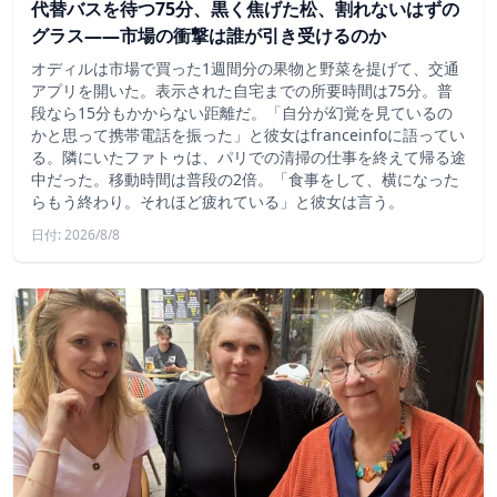
代替バスを待つ75分、黒く焦げた松、割れないはずの
グラス——市場の衝撃は誰が引き受けるのか
オディルは市場で買った1週間分の果物と野菜を提げて、交通
アプリを開いた。表示された自宅までの所要時間は75分。普
段なら15分もかからない距離だ。「自分が幻覚を見ているの
かと思って携帯電話を振った」と彼女はfranceinfoに語ってい
る。隣にいたファトゥは、パリでの清掃の仕事を終えて帰る途
中だった。移動時間は普段の2倍。「食事をして、横になった
らもう終わり。それほど疲れている」と彼女は言う。
日付: 2026/8/8