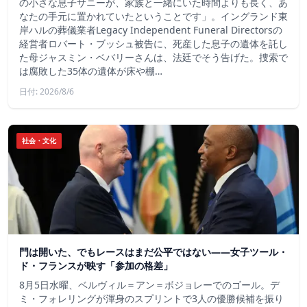
の小さな息子サニーが、家族と一緒にいた時間よりも長く、あ
なたの手元に置かれていたということです」。イングランド東
岸ハルの葬儀業者Legacy Independent Funeral Directorsの
経営者ロバート・ブッシュ被告に、死産した息子の遺体を託し
た母ジャスミン・ベバリーさんは、法廷でそう告げた。捜索で
は腐敗した35体の遺体が床や棚…
日付: 2026/8/6
社会・文化
門は開いた、でもレースはまだ公平ではない――女子ツール・
ド・フランスが映す「参加の格差」
8月5日水曜、ベルヴィル＝アン＝ボジョレーでのゴール。デ
ミ・フォレリングが渾身のスプリントで3人の優勝候補を振り