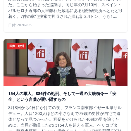
た。ここから始まった追跡は、同じ年の7月10日、スペイン・
バルセロナ近郊の人里離れた敷地にある秘密研究所へとたどり
着く。7件の家宅捜索で押収された量は計2.4トン、うち1.…
日付: 2026/8/6
国際・欧州
154人の軍人、886件の処刑、そして一通の大統領令ー「安
全」という言葉が覆い隠すもの
8月3日から4日にかけての夜、フランス南東部イゼール県サル
デュー。人口1200人ほどの小さな町で79歳の男性が自宅で遺
体となって見つかった。容疑をかけられた40歳の男を追うた
めに、当局が動員したのは154人を超える軍人、ヘリコプタ
ー、警察犬部隊、ドローン操縦チーム、そして特殊部隊GIGN