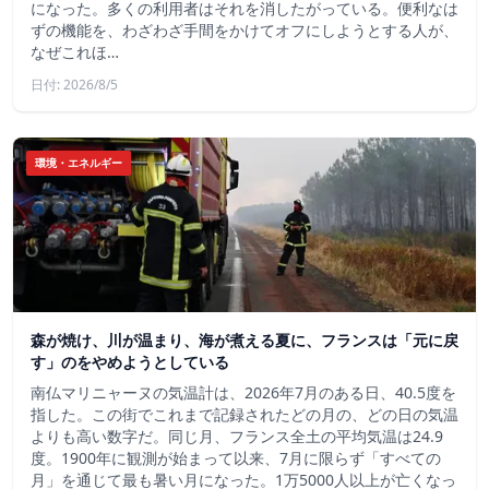
になった。多くの利用者はそれを消したがっている。便利なは
ずの機能を、わざわざ手間をかけてオフにしようとする人が、
なぜこれほ…
日付: 2026/8/5
環境・エネルギー
森が焼け、川が温まり、海が煮える夏に、フランスは「元に戻
す」のをやめようとしている
南仏マリニャーヌの気温計は、2026年7月のある日、40.5度を
指した。この街でこれまで記録されたどの月の、どの日の気温
よりも高い数字だ。同じ月、フランス全土の平均気温は24.9
度。1900年に観測が始まって以来、7月に限らず「すべての
月」を通じて最も暑い月になった。1万5000人以上が亡くなっ