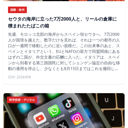
国際・欧州
セウタの海岸に立った7万2000人と、リールの倉庫に
積まれたたばこの箱
先週、モロッコ北部の海岸からスペイン領セウタへ、7万2000
人が国境を越えた。数字だけを見れば、それは一つの都市の人
口が一週間で移動したのに近い規模だ。この出来事のあと、ス
ペインとイタリアという、EUとNATOの双方で同盟関係にある
はずの二国が、外交文書の応酬に入った。イタリアは、スペイ
ンから到着する第三国国民に対してシェンゲン協定の自由な移
動の適用を停止し、少なくとも8月15日まではこれを撤回し…
日付: 2026/8/8
科学技術・デジタル