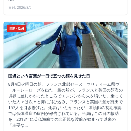
日付: 2026/8/5
国際・欧州
国境という言葉が一日で五つの顔を見せた日
8月4日火曜日の朝、フランス北部セーヌ＝マリティーム県ヴ
ール＝レ＝ローズを出た一艘の船が、フランスと英国の領海の
境界に差しかかったところでエンジンから火を噴いた。乗って
いた人々は次々と海に飛び込み、フランスと英国の船が総出で
157人を引き揚げた。死者はいなかったが、看護師の初期確認
では低体温症の症例が報告されている。当局はこの日の救助
を、2018年に英仏海峡での非正規な渡航が始まって以来の
「主要な…