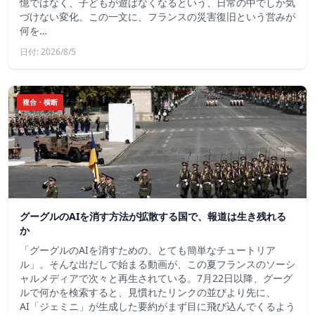
憶ではなく、子どもが遊ばなくなるという、日常の中でしか気
づけない変化。この一文に、フランスの災害復旧という営みが
何を…
日付: 2026/8/5
複合・横断
グーグルのAIを消す方法が拡散する国で、報道は生き残れる
か
「グーグルのAIを消すための、とても簡単なチュートリア
ル」。そんな出だしで始まる動画が、この夏フランスのソーシ
ャルメディアで次々と再生されている。7月22日以降、グーグ
ルで何かを検索すると、見慣れたリンクの並びより先に、
AI「ジェミニ」が生成した要約がまず目に飛び込んでくるよう