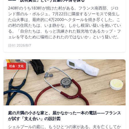
240軒のうち183軒が焼けた村がある。フランス南西部、ジロ
ンド県のル・ポルジュ。7月22日に隣接するソーモスで発生し
た山火事は、最終的に4万2000ヘクタールを焼き尽くした。こ
の村の住民たちは、いま静かな、しかし根深い疑いを抱いてい
る。「自分たちは、もっと洗練された観光地であるカップ・フ
ェレを守るために犠牲にされたのではないか」という疑いだ。
日付: 2026/8/7
社会・文化
庭の片隅の小さな家と、届かなかった一本の電話——フランス
が試す「支え合い」の設計図
シェルブールの庭に、もうひとつの家がある。夫を亡くしてか