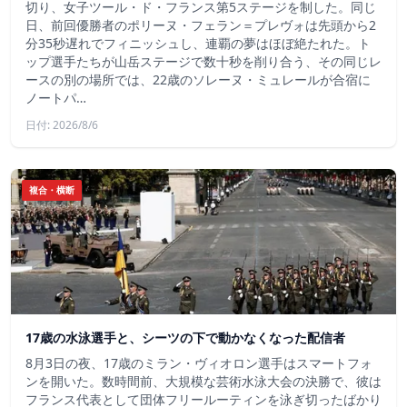
切り、女子ツール・ド・フランス第5ステージを制した。同じ
日、前回優勝者のポリーヌ・フェラン＝プレヴォは先頭から2
分35秒遅れでフィニッシュし、連覇の夢はほぼ絶たれた。ト
ップ選手たちが山岳ステージで数十秒を削り合う、その同じレ
ースの別の場所では、22歳のソレーヌ・ミュレールが合宿に
ノートパ…
日付: 2026/8/6
複合・横断
17歳の水泳選手と、シーツの下で動かなくなった配信者
8月3日の夜、17歳のミラン・ヴィオロン選手はスマートフォ
ンを開いた。数時間前、大規模な芸術水泳大会の決勝で、彼は
フランス代表として団体フリールーティンを泳ぎ切ったばかり