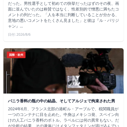
だった。男性選手として初めての快挙だったはずのその夜、画
面に並んでいたのは称賛ではなく、性差別的で憎悪に満ちたコ
メントの列だった。「人を本当に判断していることが分かる、
意地の悪いコメントをたくさん見ました」と彼は『ル・パリジ
ャン』…
日付: 2026/8/6
国際・欧州
バニラ香料の瓶の中の結晶、そしてアルジェで拘束された男
2024年6月、フランス北部の港町ル・アーブルで、税関職員が
一つのコンテナに目を止めた。中身はメキシコ発、スペイン向
けの人工バニラ香料のボトル。ラベルには何の異常もない。だ
が分析の結果、その液体にはメタンフェタミンが溶け込んでい