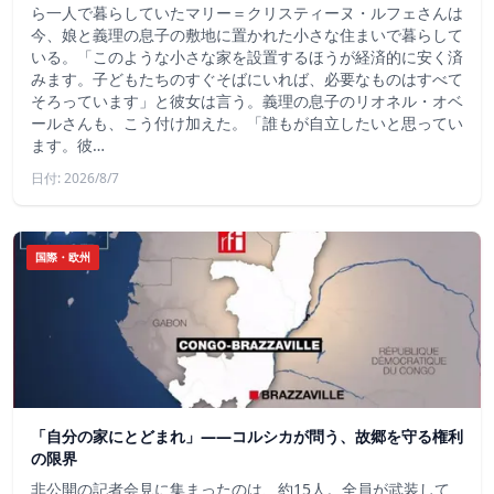
ら一人で暮らしていたマリー＝クリスティーヌ・ルフェさんは
今、娘と義理の息子の敷地に置かれた小さな住まいで暮らして
いる。「このような小さな家を設置するほうが経済的に安く済
みます。子どもたちのすぐそばにいれば、必要なものはすべて
そろっています」と彼女は言う。義理の息子のリオネル・オベ
ールさんも、こう付け加えた。「誰もが自立したいと思ってい
ます。彼…
日付: 2026/8/7
国際・欧州
「自分の家にとどまれ」——コルシカが問う、故郷を守る権利
の限界
非公開の記者会見に集まったのは、約15人。全員が武装して