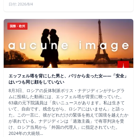
日付: 2026/8/4
国際・欧州
エッフェル塔を背にした男と、パリから去った女——「安全」
はいつも同じ顔をしていない
8月3日、ロシアの反体制派ボリス・ナデジディンがテレグラ
ムに投稿した動画には、エッフェル塔が背景に映っていた。
63歳の元下院議員は「良いニュースがあります。私は生きて
いて、自由です。残念ながら、ロシアにはいません」と語っ
た。この一言に、彼がどれだけの緊張を抱えて国境を越えたか
が表れている。ナデジディンは「過激主義」で有罪判決を受
け、ロシア当局から「外国の代理人」に指定されていた。
2024年の大統領…