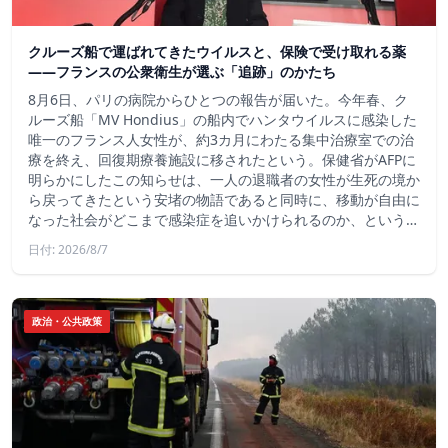
クルーズ船で運ばれてきたウイルスと、保険で受け取れる薬
――フランスの公衆衛生が選ぶ「追跡」のかたち
8月6日、パリの病院からひとつの報告が届いた。今年春、ク
ルーズ船「MV Hondius」の船内でハンタウイルスに感染した
唯一のフランス人女性が、約3カ月にわたる集中治療室での治
療を終え、回復期療養施設に移されたという。保健省がAFPに
明らかにしたこの知らせは、一人の退職者の女性が生死の境か
ら戻ってきたという安堵の物語であると同時に、移動が自由に
なった社会がどこまで感染症を追いかけられるのか、という…
日付: 2026/8/7
政治・公共政策