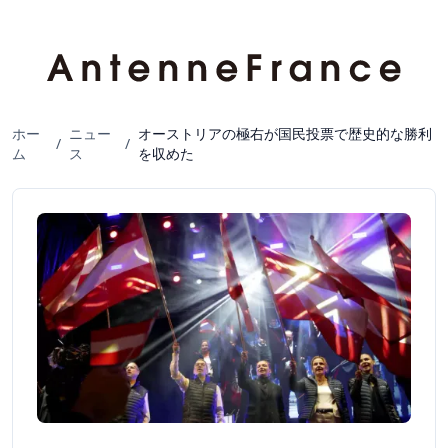
ホー
ニュー
オーストリアの極右が国民投票で歴史的な勝利
/
/
ム
ス
を収めた