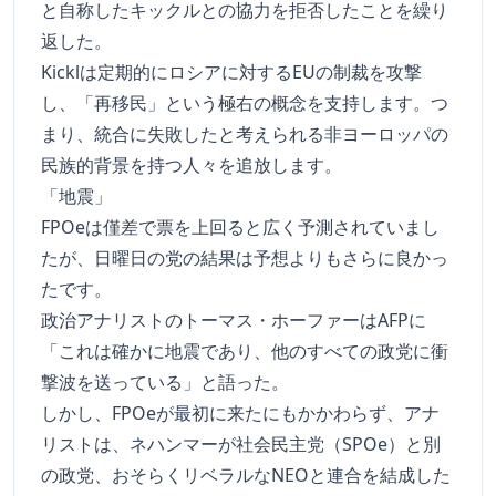
と自称したキックルとの協力を拒否したことを繰り
返した。
Kicklは定期的にロシアに対するEUの制裁を攻撃
し、「再移民」という極右の概念を支持します。つ
まり、統合に失敗したと考えられる非ヨーロッパの
民族的背景を持つ人々を追放します。
「地震」
FPOeは僅差で票を上回ると広く予測されていまし
たが、日曜日の党の結果は予想よりもさらに良かっ
たです。
政治アナリストのトーマス・ホーファーはAFPに
「これは確かに地震であり、他のすべての政党に衝
撃波を送っている」と語った。
しかし、FPOeが最初に来たにもかかわらず、アナ
リストは、ネハンマーが社会民主党（SPOe）と別
の政党、おそらくリベラルなNEOと連合を結成した