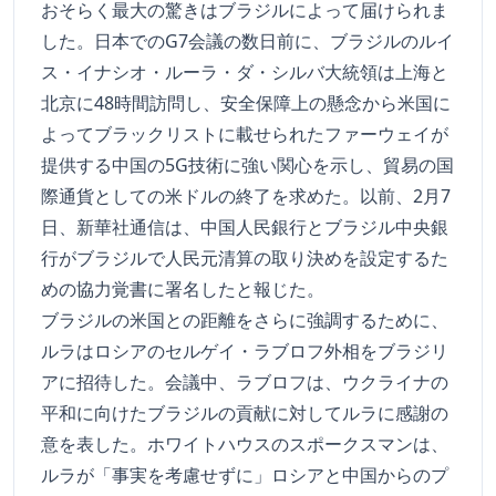
おそらく最大の驚きはブラジルによって届けられま
した。日本でのG7会議の数日前に、ブラジルのルイ
ス・イナシオ・ルーラ・ダ・シルバ大統領は上海と
北京に48時間訪問し、安全保障上の懸念から米国に
よってブラックリストに載せられたファーウェイが
提供する中国の5G技術に強い関心を示し、貿易の国
際通貨としての米ドルの終了を求めた。以前、2月7
日、新華社通信は、中国人民銀行とブラジル中央銀
行がブラジルで人民元清算の取り決めを設定するた
めの協力覚書に署名したと報じた。
ブラジルの米国との距離をさらに強調するために、
ルラはロシアのセルゲイ・ラブロフ外相をブラジリ
アに招待した。会議中、ラブロフは、ウクライナの
平和に向けたブラジルの貢献に対してルラに感謝の
意を表した。ホワイトハウスのスポークスマンは、
ルラが「事実を考慮せずに」ロシアと中国からのプ