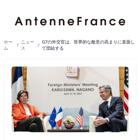
ホー
ニュー
G7の外交官は、世界的な敵意の高まりに直面し
/
/
ム
ス
て団結する