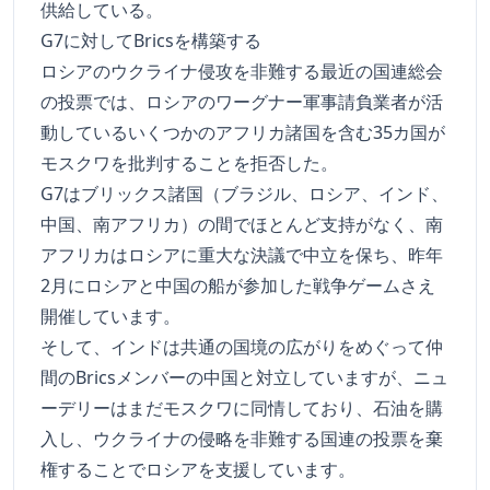
供給している。
G7に対してBricsを構築する
ロシアのウクライナ侵攻を非難する最近の国連総会
の投票では、ロシアのワーグナー軍事請負業者が活
動しているいくつかのアフリカ諸国を含む35カ国が
モスクワを批判することを拒否した。
G7はブリックス諸国（ブラジル、ロシア、インド、
中国、南アフリカ）の間でほとんど支持がなく、南
アフリカはロシアに重大な決議で中立を保ち、昨年
2月にロシアと中国の船が参加した戦争ゲームさえ
開催しています。
そして、インドは共通の国境の広がりをめぐって仲
間のBricsメンバーの中国と対立していますが、ニュ
ーデリーはまだモスクワに同情しており、石油を購
入し、ウクライナの侵略を非難する国連の投票を棄
権することでロシアを支援しています。