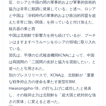
近、ロシアと中国の間の軍事的および軍事的技術的
協力は非常に順調に発展している」と述べ、ロシア
と中国は「冷戦時代の軍事的および政治的同盟を超
えた非常に強い関係」を持っていると付け加えた。
核兵器の東と西
中国は北朝鮮で影響力を持ち続けているが、プーチ
ンはますますベラルーシをロシアの領域に取り入れ
ている。
習氏は、平壌の公式報道機関KCNAによって、中国
は両国間の「二国間の友好と協力を奨励したい」と
述べたと引用された。
別のプレスリリースで、KCNAは、北朝鮮が「重要
な戦争抑止力の使命を果たす新型ICBM、
Hwasongpho-18」の打ち上げに成功したと発表
し、その核抑止力は北朝鮮を「超大国と絶対的な強
さの実体」に変えると述べた。