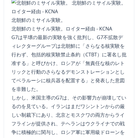
北朝鮮のミサイル実験。
北朝鮮のミサイル実験。ロイター経由 - KCNA
G7は平壌の最新の実験を強く批判し、G7不拡散デ
ィレクターグループは北朝鮮に「さらなる核実験を
行わず、包括的核実験禁止条約（CTBT）に署名し批
准する」と呼びかけ、ロシアが「無責任な核のレト
リックと行動のさらなるデモンストレーションとし
てベラルーシに核兵器を配置する」と発表した意図
を非難した。
しかし、米国主導のG7は、その影響力が崩壊してい
るのを見ている。イランはまだワシントンからの厳
しい制裁下にあり、北京とモスクワの両方からライ
フラインが提供され、テヘランはウクライナでの戦
争に積極的に関与し、ロシア軍に軍用級ドローンを