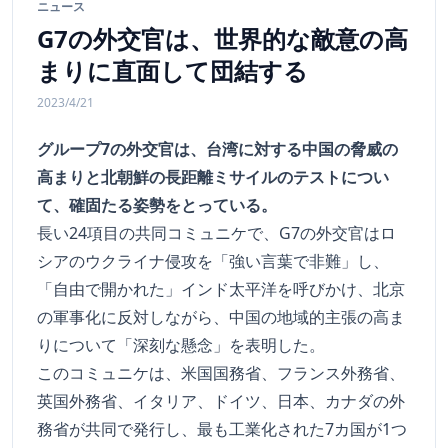
ニュース
G7の外交官は、世界的な敵意の高
まりに直面して団結する
2023/4/21
グループ7の外交官は、台湾に対する中国の脅威の
高まりと北朝鮮の長距離ミサイルのテストについ
て、確固たる姿勢をとっている。
長い24項目の共同コミュニケで、G7の外交官はロ
シアのウクライナ侵攻を「強い言葉で非難」し、
「自由で開かれた」インド太平洋を呼びかけ、北京
の軍事化に反対しながら、中国の地域的主張の高ま
りについて「深刻な懸念」を表明した。
このコミュニケは、米国国務省、フランス外務省、
英国外務省、イタリア、ドイツ、日本、カナダの外
務省が共同で発行し、最も工業化された7カ国が1つ