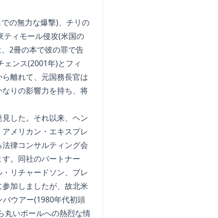
での無力な爆撃)、チリの
東ティモール侵攻(米国の
は、2冊の本で彼の罪で告
ンス(2001年)とフィ
野から離れて、元国務長官は
かなりの影響力を持ち、将
発見した。それ以来、ヘン
、アメリカン・エキスプレ
る法律コンサルティング会
ます。同社のパートナー
ル・リチャードソン、ブレ
に参加しましたが、故北米
バウアー(1980年代初頭
ら丸いボールへの熱烈な情