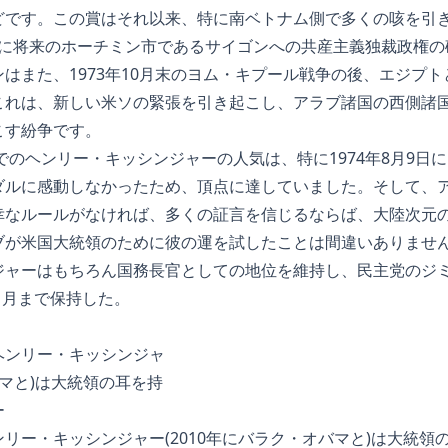
どです。この賞はそれ以来、特に南ベトナム側で多くの咳を引
1975年に将来のホーチミン市であるサイゴンへの共産主義独裁政
はまた、1973年10月末のヨム・キプール戦争の後、エジプ
これは、新しい米ソの緊張を引き起こし、アラブ諸国の西側諸
こす紛争です。
外でのヘンリー・キッシンジャーの人気は、特に1974年8月9日
ダルに感動しなかったため、頂点に達していました。そして、
幸なルールがなければ、多くの証言を信じるならば、大陸次元
ブが米国大統領のために彼の運を試したことは間違いありませ
ジャーはもちろん国務長官としての地位を維持し、民主党のジ
年1月まで保持した。
リー・キッシンジャー(2010年にバラク・オバマと)は大統領