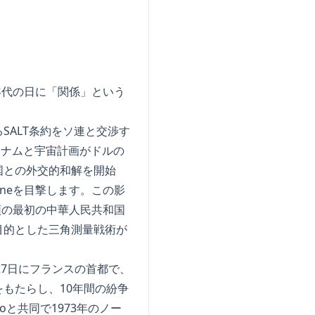
年代の日に「関係」という
ALT条約をソ連と交渉す
トナムと宇宙計画がドルの
国との外交的和解を開始
ineを目撃します。この影
領の最初の中華人民共和国
目的とした三角測量戦術が
27日にフランスの首都で、
もたらし、10年間の紛争
oと共同で1973年のノー