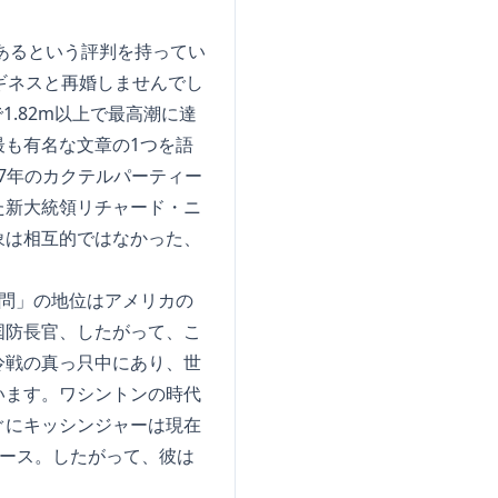
あるという評判を持ってい
ギネスと再婚しませんでし
.82m以上で最高潮に達
も有名な文章の1つを語
67年のカクテルパーティー
た新大統領リチャード・ニ
象は相互的ではなかった、
問」の地位はアメリカの
国防長官、したがって、こ
冷戦の真っ只中にあり、世
います。ワシントンの時代
ぐにキッシンジャーは現在
ャース。したがって、彼は