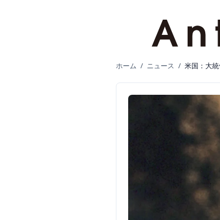
ホーム
/
ニュース
/
米国：大統