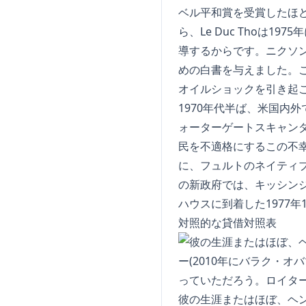
ベル平和賞を受賞したほ
ら、Le Duc Thoは
導するからです。ニクソン
めの白書を与えました。
オイルショックを引き起
1970年代半ば、米国内
ォーターゲートスキャン
民を不適格にするこの不
に、フュルトのネイティ
の新政府では、キッシン
ハウスに到着した1977
対照的な貸借対照表
彼の生涯またはほぼ、ヘン