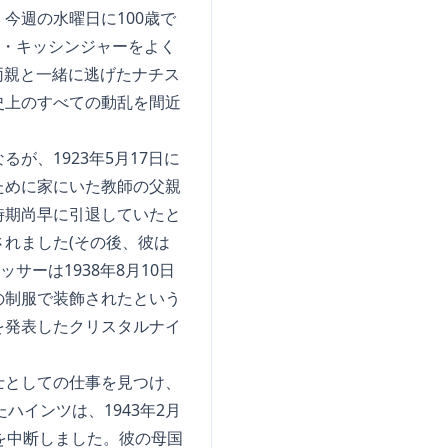
今週の水曜日に100歳で
ー・キッシンジャーをよく
両親と一緒に逃げたナチス
史上のすべての動乱を間近
、1923年5月17日に
ために家にいた教師の父親
時期尚早に引退していたと
れました(その後、彼は
サーは1938年8月10日
の制服で装飾されたという
を発表したクリスタルナイ
士としての仕事を見つけ、
ハインツは、1943年2月
を中断しました。彼の母国