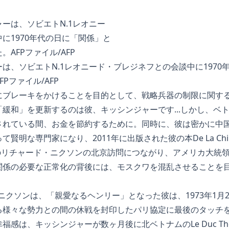
は、ソビエトN.1レオニード・ブレジネフとの会談中に1970
Pファイル/AFP
ブレーキをかけることを目的として、戦略兵器の制限に関するS
緩和」を更新するのは彼、キッシンジャーです...しかし、ベ
されている間、お金を節約するために。同時に、彼は密かに中
賢明な専門家になり、2011年に出版された彼の本De La Ch
末のリチャード・ニクソンの北京訪問につながり、アメリカ大統
関係の必要な正常化の背後には、モスクワを混乱させることを
れたニクソンは、「親愛なるヘンリー」となった彼は、1973年1月
る様々な勢力との間の休戦を封印したパリ協定に最後のタッチを
感は、キッシンジャーが数ヶ月後に北ベトナムのLe Duc Th