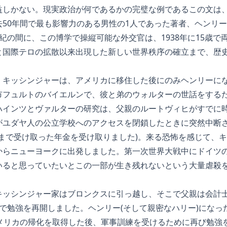
益しかない。現実政治が何であるかの完璧な例であるこの文は、
去50年間で最も影響力のある男性の1人であった著者、ヘンリ
紀の間に、この博学で操縦可能な外交官は、1938年に15歳で
と国際テロの拡散以来出現した新しい世界秩序の確立まで、歴
キッシンジャーは、アメリカに移住した後にのみヘンリーになるが
市フュルトのバイエルンで、彼と弟のウォルターの世話をする
ハインツとヴァルターの研究は、父親のルートヴィヒがすでに
がユダヤ人の公立学校へのアクセスを閉鎖したときに突然中断さ
るまで受け取った年金を受け取りました)。来る恐怖を感じて、キッ
からニューヨークに出発しました。第一次世界大戦中にドイツ
いると思っていたいとこの一部が生き残れないという大量虐殺
キッシンジャー家はブロンクスに引っ越し、そこで父親は会計
で勉強を再開しました。ヘンリー(そして親密なハリー)になった
アメリカの帰化を取得した後、軍事訓練を受けるために再び勉強