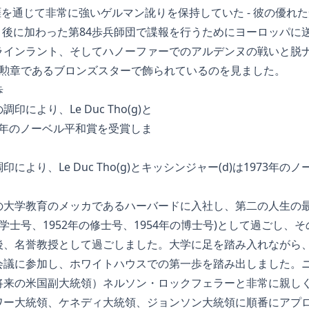
涯を通じて非常に強いゲルマン訛りを保持していた - 彼の優れた
月後に加わった第84歩兵師団で諜報を行うためにヨーロッパに
ラインラント、そしてハノーファーでのアルデンヌの戦いと脱
い勲章であるブロンズスターで飾られているのを見ました。
歩
より、Le Duc Tho(g)とキッシンジャー(d)は1973年
の大学教育のメッカであるハーバードに入社し、第二の人生の
の学士号、1952年の修士号、1954年の博士号)として過ごし
、名誉教授として過ごしました。大学に足を踏み入れながら、彼
会議に参加し、ホワイトハウスでの第一歩を踏み出しました。
将来の米国副大統領）ネルソン・ロックフェラーと非常に親し
ワー大統領、ケネディ大統領、ジョンソン大統領に順番にアプ