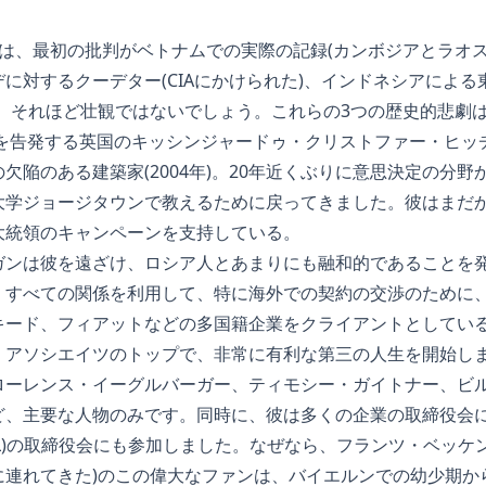
は、最初の批判がベトナムでの実際の記録(カンボジアとラオス
に対するクーデター(CIAにかけられた)、インドネシアによる
、それほど壮観ではないでしょう。これらの3つの歴史的悲劇
を告発する英国のキッシンジャードゥ・クリストファー・ヒッチェ
欠陥のある建築家(2004年)。20年近くぶりに意思決定の分
大学ジョージタウンで教えるために戻ってきました。彼はまだ
大統領のキャンペーンを支持している。
ガンは彼を遠ざけ、ロシア人とあまりにも融和的であることを
、すべての関係を利用して、特に海外での契約の交渉のために
キード、フィアットなどの多国籍企業をクライアントとしてい
・アソシエイツのトップで、非常に有利な第三の人生を開始し
ローレンス・イーグルバーガー、ティモシー・ガイトナー、ビ
ど、主要な人物のみです。同時に、彼は多くの企業の取締役会
SL)の取締役会にも参加しました。なぜなら、フランツ・ベッケン
に連れてきた)のこの偉大なファンは、バイエルンでの幼少期か