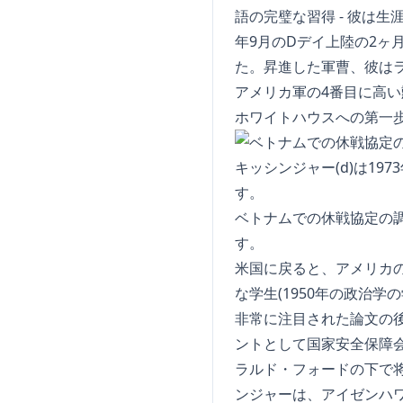
語の完璧な習得 - 彼は生
年9月のDデイ上陸の2ヶ
た。昇進した軍曹、彼は
アメリカ軍の4番目に高
ホワイトハウスへの第一
ベトナムでの休戦協定の調印に
す。
米国に戻ると、アメリカ
な学生(1950年の政治学
非常に注目された論文の後
ントとして国家安全保障
ラルド・フォードの下で
ンジャーは、アイゼンハ