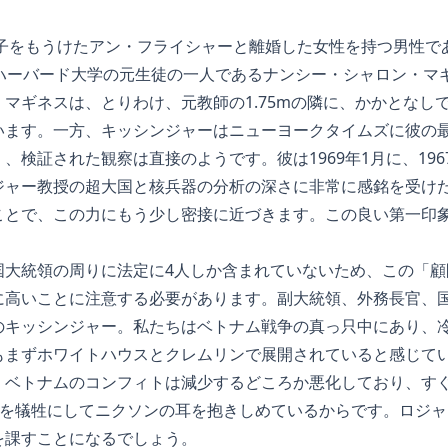
の子をもうけたアン・フライシャーと離婚した女性を持つ男性で
、ハーバード大学の元生徒の一人であるナンシー・シャロン・マ
マギネスは、とりわけ、元教師の1.75mの隣に、かかとなしで1
います。一方、キッシンジャーはニューヨークタイムズに彼の最
、検証された観察は直接のようです。彼は1969年1月に、19
ジャー教授の超大国と核兵器の分析の深さに非常に感銘を受け
ことで、この力にもう少し密接に近づきます。この良い第一印
。
国大統領の周りに法定に4人しか含まれていないため、この「顧
に高いことに注意する必要があります。副大統領、外務長官、
のキッシンジャー。私たちはベトナム戦争の真っ只中にあり、
もまずホワイトハウスとクレムリンで展開されていると感じて
、ベトナムのコンフィトは減少するどころか悪化しており、す
Pを犠牲にしてニクソンの耳を抱きしめているからです。ロジ
を課すことになるでしょう。