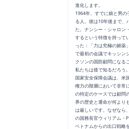
進化します。
1964年、すでに娘と男
る人。彼は10年後まで
た。ナンシー・シャロン・
するという特徴を持って
った：「力は究極の媚薬」
で最初の会議でキッシン
クソンの国防顧問になる
私たちは後で知るだろう
国家安全保障会議は、米
権力の階層において非常
の特定のケースでは顧問
界の歴史と運命が何より
は厳しいです。なぜなら
の国務長官ウィリアム・
ベトナムからの出口戦略