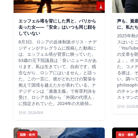
エッフェル塔を背にした男と、パリから
声も、資
去った女——「安全」はいつも同じ顔を
に、私た
していない
2025年
8月3日、ロシアの反体制派ボリス・ナデ
スはいと
ジディンがテレグラムに投稿した動画に
「YouT
は、エッフェル塔が背景に映っていた。
の文章を
63歳の元下院議員は「良いニュースがあ
よ」。ポ
ります。私は生きていて、自由です。残
た。コメ
念ながら、ロシアにはいません」と語っ
る彼は、
た。この一言に、彼がどれだけの緊張を
い。調べて
抱えて国境を越えたかが表れている。ナ
philos
デジディンは「過激主義」で有罪判決を
のチャン
受け、ロシア当局から「外国の代理人」
ストマン
に指定されていた。2024年の大統領…
日付: 2026/8
日付: 2026/8/4
国際・欧州
複合・横断