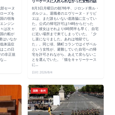
リーケースに入れられなかった女性の話
北部セーヌ
8月3日月曜日の朝7時半、ジロンド県ル・
ローズを
ポルジュ。退職者のエヴリーヌ・ドリビ
国の領海
エは、まだ誰もいない道路脇に立ってい
エンジン
た。公式の帰宅許可は14時からだった
々は次々
が、彼女はそれより6時間半も早く、自宅
国の船が
に近い場所まで来てしまっていた。「少
死者はいなか
し楽になりました。あれは地獄でし
低体温症
た」。同じ頃、隣町コランではイザベル
はこの日
という女性が、避難していた自宅への帰
での非正規
宅を許可されながら、あえて戻らないこ
な…
とを選んでいた。「猫をキャリーケース
に…
日付: 2026/8/4
国際・欧州