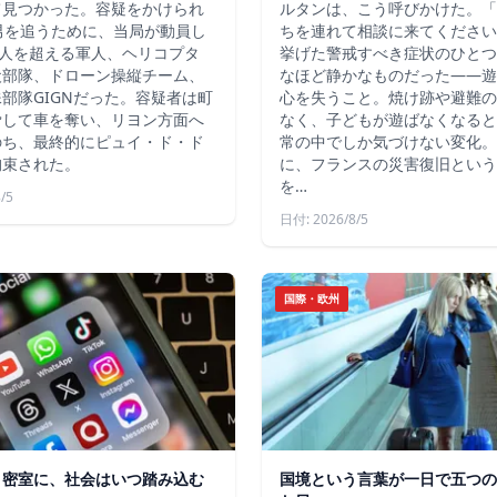
て見つかった。容疑をかけられ
ルタンは、こう呼びかけた。「
男を追うために、当局が動員し
ちを連れて相談に来てください
4人を超える軍人、ヘリコプタ
挙げた警戒すべき症状のひとつ
犬部隊、ドローン操縦チーム、
なほど静かなものだった――遊
部隊GIGNだった。容疑者は町
心を失うこと。焼け跡や避難の
脅して車を奪い、リヨン方面へ
なく、子どもが遊ばなくなると
のち、最終的にピュイ・ド・ド
常の中でしか気づけない変化。
拘束された。
に、フランスの災害復旧という
を…
/5
日付: 2026/8/5
国際・欧州
う密室に、社会はいつ踏み込む
国境という言葉が一日で五つの