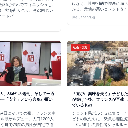
はなく、性差別的で憎悪に満ち
分35秒遅れでフィニッシュし、
かる、意地の悪いコメントをた
数十秒を削り合う、その同じレ
ノートパ…
日付: 2026/8/6
社会・文化
軍人、886件の処刑、そして一通
「遊びに興味を失う」子どもた
令ー「安全」という言葉が覆い
が焼けた後、フランスが再建し
ているもの
ら4日にかけての夜、フランス南
ジロンド県ポルジュに集まった
ル県サルデュー。人口1200人
どもの親たちに、緊急心理医療
な町で79歳の男性が自宅で遺
（CUMP）の責任者シャルル