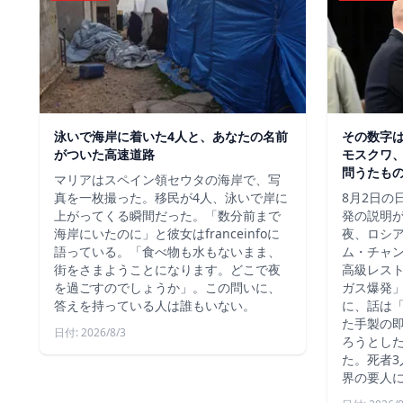
泳いで海岸に着いた4人と、あなたの名前
その数字
がついた高速道路
モスクワ、
問うたも
マリアはスペイン領セウタの海岸で、写
真を一枚撮った。移民が4人、泳いで岸に
8月2日の
上がってくる瞬間だった。「数分前まで
発の説明
海岸にいたのに」と彼女はfranceinfoに
夜、ロシ
語っている。「食べ物も水もないまま、
ム・チャ
街をさまようことになります。どこで夜
高級レス
を過ごすのでしょうか」。この問いに、
ガス爆発
答えを持っている人は誰もいない。
に、話は
た手製の
日付: 2026/8/3
ろうとし
た。死者3
界の要人