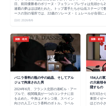
日、前回優勝者のポリーヌ・フェラン＝プレヴォは先頭から2
連覇の夢はほぼ絶たれた。トップ選手たちが山岳ステージで
ースの別の場所では、22歳のソレーヌ・ミュレールが合宿に
日付: 2026/8/6
国際・欧州
国際・欧州
バニラ香料の瓶の中の結晶、そしてアル
154人の
ジェで拘束された男
の大統領
隠すもの
2024年6月、フランス北部の港町ル・アー
ブルで、税関職員が一つのコンテナに目
8月3日か
を止めた。中身はメキシコ発、スペイン
東部イゼー
向けの人工バニラ香料のボトル。ラベル
ほどの小さ