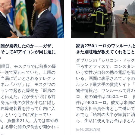
は誰が発表したのか——ガザ、
家賃2750ユーロのワンルーム
そしてAIアイコンが同じ週に
きた別荘地が教えてくれること
の
ダブリンの「シリコン・ドック
日曜日、モスクワでは前夜の爆
下ろすオフィスで、コンスタン
が一晩で変わっていた。土曜の
いう女性が自分の携帯電話を覗
ア当局に近いとされるテレグラ
いる。画面に表示されているの
ンネル「バザ」は、モスクワの
ルランド最大手の賃貸サイト「D
トランで起きた爆発を「厨房の
物件情報だ。ワンルームで月27
」と伝えた。だが夜が明ける前
ロ、別の物件は2350ユーロ、
「身元不明の女性が小包に隠し
件は2400ユーロ。彼女は米国
即席爆発装置を持って店内に入
で顧客担当責任者として働いて
た」というものに変わってい
れでも「給料の大半が家賃に消
人、負傷者21人。店では軍や政
ら、生活に使えるお金はほとん
による非公開の夕食会が開かれ…
日付: 2026/8/3