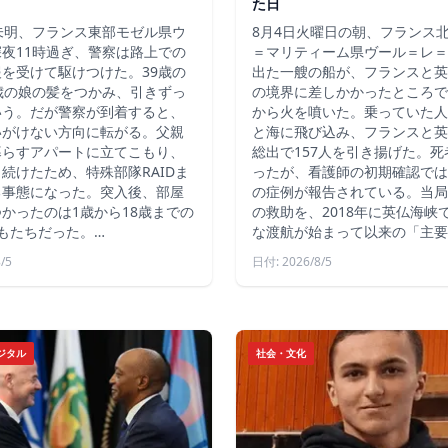
た日
未明、フランス東部モゼル県ウ
8月4日火曜日の朝、フランス
夜11時過ぎ、警察は路上での
＝マリティーム県ヴール＝レ＝
を受けて駆けつけた。39歳の
出た一艘の船が、フランスと英
歳の娘の髪をつかみ、引きずっ
の境界に差しかかったところで
いう。だが警察が到着すると、
から火を噴いた。乗っていた人
いがけない方向に転がる。父親
と海に飛び込み、フランスと英
暮らすアパートに立てこもり、
総出で157人を引き揚げた。
続けたため、特殊部隊RAIDま
ったが、看護師の初期確認では
る事態になった。突入後、部屋
の症例が報告されている。当局
かったのは1歳から18歳までの
の救助を、2018年に英仏海峡
もたちだった。…
な渡航が始まって以来の「主要
/5
日付: 2026/8/5
ジタル
社会・文化