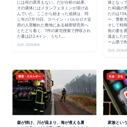
には何の異常もない。だが分析の結果、
体となっ
その液体にはメタンフェタミンが溶け込
た40歳の
んでいた。ここから始まった追跡は、同
たのは15
じ年の7月10日、スペイン・バルセロナ近
ー、警察
郊の人里離れた敷地にある秘密研究所へ
そして特殊
とたどり着く。7件の家宅捜索で押収され
長の妻を
た量は計2.4トン、うち1.…
逃走した
ーム県で
日付: 2026/8/6
日付: 2026/8
環境・エネルギー
社会・文化
森が焼け、川が温まり、海が煮える夏
家族とい