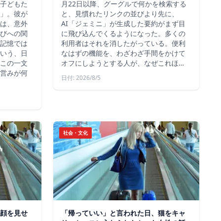
子どもた
月22日以降、グーグルで何かを検索する
」。彼が
と、見慣れたリンクの並びより先に、
は、意外
AI「ジェミニ」が生成した要約がまず目
びへの関
に飛び込んでくるようになった。多くの
記憶では
利用者はそれを消したがっている。便利
いう、日
なはずの機能を、わざわざ手間をかけて
この一文
オフにしようとする人が、なぜこれほ…
営みが何
日付: 2026/8/5
社会・文化
顔を見せ
「帰っていい」と言われた日、猫をキャ