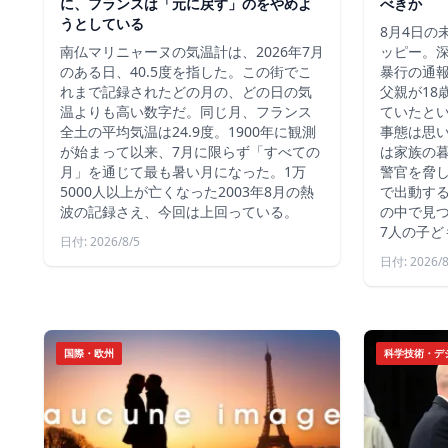
に、フランスは「元に戻す」のをやめよ
べきか
うとしている
8月4日の
南仏マリニャーヌの気温計は、2026年7月
ッピー。深
のある日、40.5度を指した。この街でこ
暴行の通報
れまで記録されたどの月の、どの日の気
父親が18
温よりも高い数字だ。同じ月、フランス
ていたと
全土の平均気温は24.9度。1900年に観測
事態は思
が始まって以来、7月に限らず「すべての
は家族の
月」を通じて最も暑い月になった。1万
警官を脅し
5000人以上が亡くなった2003年8月の熱
で出動す
波の記録さえ、今回は上回っている。
の中で見つ
7人の子ど
日付: 2026/8/5
日付: 2026/8
国際・欧州
科学技術・デ