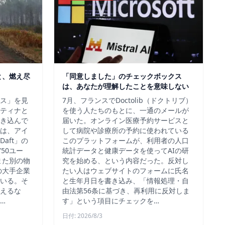
と、燃え尽
「同意しました」のチェックボックス
は、あなたが理解したことを意味しない
ス」を見
7月、フランスでDoctolib（ドクトリブ）
ティナと
を使う人たちのもとに、一通のメールが
き込んで
届いた。オンライン医療予約サービスと
は、アイ
して病院や診療所の予約に使われている
aft」の
このプラットフォームが、利用者の人口
50ユー
統計データと健康データを使ってAIの研
また別の物
究を始める、という内容だった。反対し
の大手企業
たい人はウェブサイトのフォームに氏名
いる。そ
と生年月日を書き込み、「情報処理・自
えるな
由法第56条に基づき、再利用に反対しま
…
す」という項目にチェックを…
日付: 2026/8/3