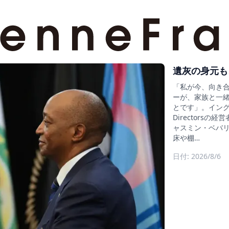
遺灰の身元も
「私が今、向き
ーが、家族と一
とです」。イングラン
Director
ャスミン・ベバリ
床や棚…
日付: 2026/8/6