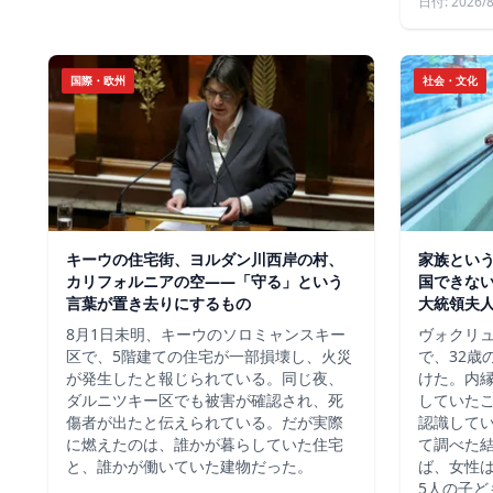
日付: 2026/8
国際・欧州
社会・文化
キーウの住宅街、ヨルダン川西岸の村、
家族という
カリフォルニアの空——「守る」という
国できな
言葉が置き去りにするもの
大統領夫
8月1日未明、キーウのソロミャンスキー
ヴォクリ
区で、5階建ての住宅が一部損壊し、火災
で、32歳
が発生したと報じられている。同じ夜、
けた。内
ダルニツキー区でも被害が確認され、死
していた
傷者が出たと伝えられている。だが実際
認識して
に燃えたのは、誰かが暮らしていた住宅
て調べた
と、誰かが働いていた建物だった。
ば、女性は
5人の子