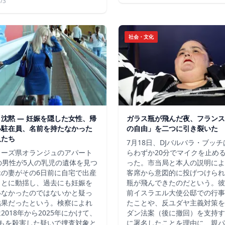
/3
社会・文化
沈黙 ― 妊娠を隠した女性、帰
ガラス瓶が飛んだ夜、フランス
い駐在員、名前を持たなかった
の自由」を二つに引き裂いた
人たち
7月18日、DJバルバラ・ブッ
ューズ県オランジュのアパート
らわずか20分でマイクを止め
の男性が5人の乳児の遺体を見つ
った。市当局と本人の説明によ
縁の妻がその6日前に自宅で出産
客席から意図的に投げつけられ
ことに動揺し、過去にも妊娠を
瓶が飛んできたのだという。彼
いなかったのではないかと疑っ
前イスラエル大使公邸での行事
結果だったという。検察によれ
たことや、反ユダヤ主義対策を
2018年から2025年にかけて、
ダン法案（後に撤回）を支持す
どもを殺害した疑いで捜査対象と
に署名したことを理由に、親パ