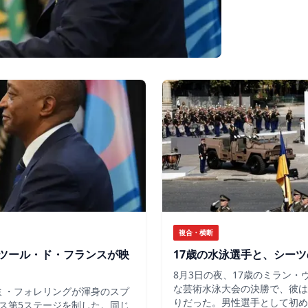
複合・横断
ツール・ド・フランスが映
17歳の水泳選手と、シー
8月3日の夜、17歳のミラン
な芸術水泳大会の決勝で、彼は
ミ・フォレリングが渾身のスプ
りだった。男性選手として初め
ス第5ステージを制した。同じ