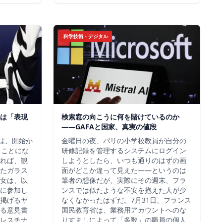
科学技術・デジタル
は「表現
検索窓の向こうに何を賭けているのか
——GAFAと国家、真実の値段
チは、開始か
金曜日の夜、パリの小学校教員が自分の
ることにな
研修記録を管理するシステムにログイン
れば、観
しようとしたら、いつも通りのはずの画
たガラス
面がどこか違って見えた——というのは
女は、以
筆者の想像だが、実際にその週末、フラ
に参加し
ンスでは似たような不安を抱えた人が少
掲げるヤ
なくなかったはずだ。7月31日、フランス
る意見書
国民教育省は、業務用アカウントへのな
レスチナ
りすましによって「多数」の職員の個人