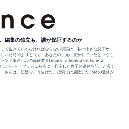
、編集の独立も、誰が保証するのか
合って生きていかなければならない現実は、私の小さな息子サニ
緒にいた時間よりも長く、あなたの手元に置かれていたというこ
ド東岸ハルの葬儀業者Legacy Independent Funeral
sの経営者ロバート・ブッシュ被告に、死産した息子の遺体を託した母ジ
ーさんは、法廷でそう告げた。捜索では腐敗した35体の遺体が