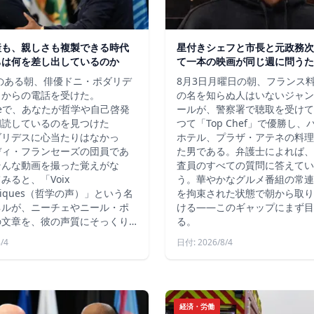
産も、親しさも複製できる時代
星付きシェフと市長と元政務次
ちは何を差し出しているのか
て一本の映画が同じ週に問うた
秋のある朝、俳優ドニ・ポダリデ
8月3日月曜日の朝、フランス
こからの電話を受けた。
の名を知らぬ人はいないジャン
ubeで、あなたが哲学や自己啓発
ールが、警察署で聴取を受けて
朗読しているのを見つけた
つて「Top Chef」で優勝し
ダリデスに心当たりはなかっ
ホテル、プラザ・アテネの料理
ディ・フランセーズの団員であ
た男である。弁護士によれば、
そんな動画を撮った覚えがな
査員のすべての質問に答えてい
みると、「Voix
う。華やかなグルメ番組の常連
ophiques（哲学の声）」という名
を拘束された状態で朝から取り
ネルが、ニーチェやニール・ポ
ける――このギャップにまず目
の文章を、彼の声質にそっくり…
る。
/4
日付: 2026/8/4
経済・労働