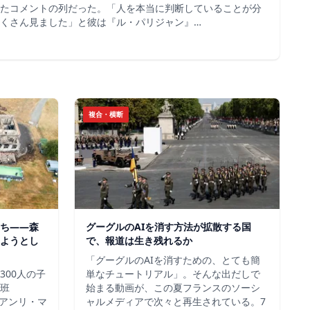
たコメントの列だった。「人を本当に判断していることが分
くさん見ました」と彼は『ル・パリジャン』…
複合・横断
ち——森
グーグルのAIを消す方法が拡散する国
ようとし
で、報道は生き残れるか
「グーグルのAIを消すための、とても簡
300人の子
単なチュートリアル」。そんな出だしで
班
始まる動画が、この夏フランスのソーシ
＝アンリ・マ
ャルメディアで次々と再生されている。7