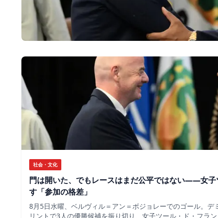
社会・文化
門は開いた、でもレースはまだ公平ではない――女子
す「参加の格差」
8月5日水曜、ベルヴィル＝アン＝ボジョレーでのゴール。デ
リントで3人の優勝候補を振り切り、女子ツール・ド・フラン