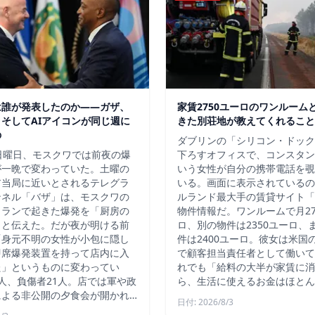
は誰が発表したのか——ガザ、
家賃2750ユーロのワンルーム
そしてAIアイコンが同じ週に
きた別荘地が教えてくれること
の
ダブリンの「シリコン・ドック
日曜日、モスクワでは前夜の爆
下ろすオフィスで、コンスタン
が一晩で変わっていた。土曜の
いう女性が自分の携帯電話を覗
ア当局に近いとされるテレグラ
いる。画面に表示されているの
ンネル「バザ」は、モスクワの
ルランド最大手の賃貸サイト「D
トランで起きた爆発を「厨房の
物件情報だ。ワンルームで月27
」と伝えた。だが夜が明ける前
ロ、別の物件は2350ユーロ、
「身元不明の女性が小包に隠し
件は2400ユーロ。彼女は米国
即席爆発装置を持って店内に入
で顧客担当責任者として働いて
た」というものに変わってい
れでも「給料の大半が家賃に消
人、負傷者21人。店では軍や政
ら、生活に使えるお金はほとん
による非公開の夕食会が開かれ…
日付: 2026/8/3