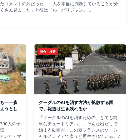
たコメントの列だった。「人を本当に判断していることが分
くさん見ました」と彼は『ル・パリジャン』…
複合・横断
ち——森
グーグルのAIを消す方法が拡散する国
ようとし
で、報道は生き残れるか
「グーグルのAIを消すための、とても簡
300人の子
単なチュートリアル」。そんな出だしで
班
始まる動画が、この夏フランスのソーシ
＝アンリ・マ
ャルメディアで次々と再生されている。7