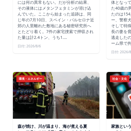
には何の異常もない。だが分析の結果、
体となっ
その液体にはメタンフェタミンが溶け込
た40歳の
んでいた。ここから始まった追跡は、同
たのは15
じ年の7月10日、スペイン・バルセロナ近
ー、警察
郊の人里離れた敷地にある秘密研究所へ
そして特殊
とたどり着く。7件の家宅捜索で押収され
長の妻を
た量は計2.4トン、うち1.…
逃走した
ーム県で
日付: 2026/8/6
日付: 2026/8
環境・エネルギー
社会・文化
森が焼け、川が温まり、海が煮える夏
家族とい