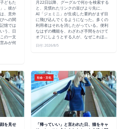
子どもた
月22日以降、グーグルで何かを検索する
」。彼が
と、見慣れたリンクの並びより先に、
は、意外
AI「ジェミニ」が生成した要約がまず目
びへの関
に飛び込んでくるようになった。多くの
記憶では
利用者はそれを消したがっている。便利
いう、日
なはずの機能を、わざわざ手間をかけて
この一文
オフにしようとする人が、なぜこれほ…
営みが何
日付: 2026/8/5
社会・文化
顔を見せ
「帰っていい」と言われた日、猫をキャ