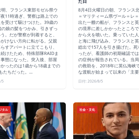
た日
未明、フランス東部モゼル県ウ
8月4日火曜日の朝、フランス
夜11時過ぎ、警察は路上での
＝マリティーム県ヴール＝レ＝
を受けて駆けつけた。39歳の
出た一艘の船が、フランスと英
歳の娘の髪をつかみ、引きずっ
の境界に差しかかったところで
いう。だが警察が到着すると、
から火を噴いた。乗っていた人
いがけない方向に転がる。父親
と海に飛び込み、フランスと英
暮らすアパートに立てこもり、
総出で157人を引き揚げた。
続けたため、特殊部隊RAIDま
ったが、看護師の初期確認では
る事態になった。突入後、部屋
の症例が報告されている。当局
かったのは1歳から18歳までの
の救助を、2018年に英仏海峡
もたちだった。…
な渡航が始まって以来の「主要
/5
日付: 2026/8/5
ジタル
社会・文化