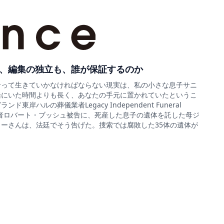
、編集の独立も、誰が保証するのか
合って生きていかなければならない現実は、私の小さな息子サニ
緒にいた時間よりも長く、あなたの手元に置かれていたというこ
ド東岸ハルの葬儀業者Legacy Independent Funeral
sの経営者ロバート・ブッシュ被告に、死産した息子の遺体を託した母ジ
ーさんは、法廷でそう告げた。捜索では腐敗した35体の遺体が