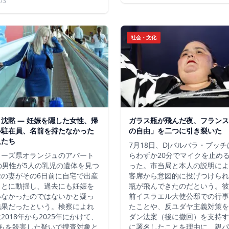
/3
社会・文化
沈黙 ― 妊娠を隠した女性、帰
ガラス瓶が飛んだ夜、フランス
い駐在員、名前を持たなかった
の自由」を二つに引き裂いた
人たち
7月18日、DJバルバラ・ブッ
ューズ県オランジュのアパート
らわずか20分でマイクを止め
の男性が5人の乳児の遺体を見つ
った。市当局と本人の説明によ
縁の妻がその6日前に自宅で出産
客席から意図的に投げつけられ
ことに動揺し、過去にも妊娠を
瓶が飛んできたのだという。彼
いなかったのではないかと疑っ
前イスラエル大使公邸での行事
結果だったという。検察によれ
たことや、反ユダヤ主義対策を
2018年から2025年にかけて、
ダン法案（後に撤回）を支持す
どもを殺害した疑いで捜査対象と
に署名したことを理由に、親パ