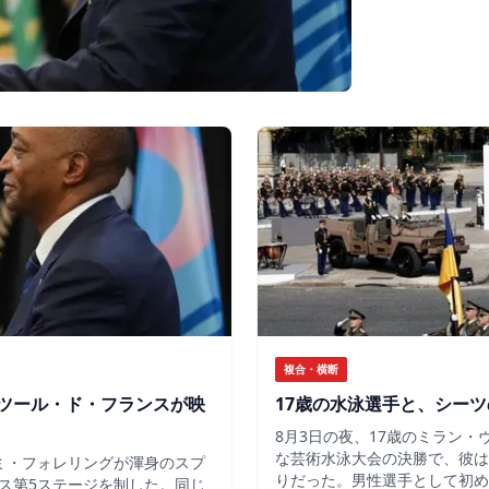
複合・横断
ツール・ド・フランスが映
17歳の水泳選手と、シー
8月3日の夜、17歳のミラン
な芸術水泳大会の決勝で、彼は
ミ・フォレリングが渾身のスプ
りだった。男性選手として初め
ス第5ステージを制した。同じ