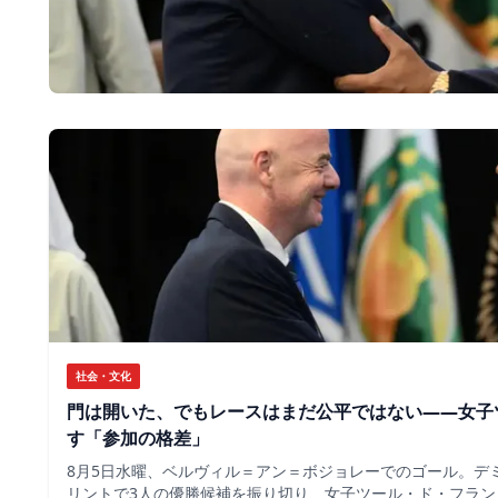
社会・文化
門は開いた、でもレースはまだ公平ではない――女子
す「参加の格差」
8月5日水曜、ベルヴィル＝アン＝ボジョレーでのゴール。デ
リントで3人の優勝候補を振り切り、女子ツール・ド・フラン