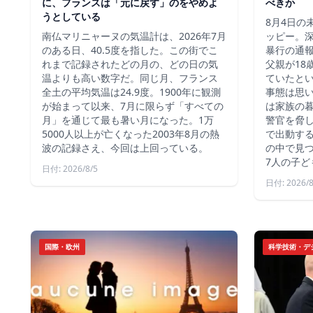
に、フランスは「元に戻す」のをやめよ
べきか
うとしている
8月4日の
南仏マリニャーヌの気温計は、2026年7月
ッピー。深
のある日、40.5度を指した。この街でこ
暴行の通報
れまで記録されたどの月の、どの日の気
父親が18
温よりも高い数字だ。同じ月、フランス
ていたと
全土の平均気温は24.9度。1900年に観測
事態は思
が始まって以来、7月に限らず「すべての
は家族の
月」を通じて最も暑い月になった。1万
警官を脅し
5000人以上が亡くなった2003年8月の熱
で出動す
波の記録さえ、今回は上回っている。
の中で見つ
7人の子ど
日付: 2026/8/5
日付: 2026/8
国際・欧州
科学技術・デ