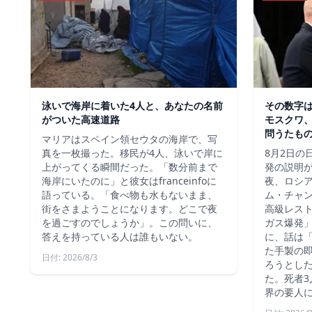
泳いで海岸に着いた4人と、あなたの名前
その数字
がついた高速道路
モスクワ、
問うたも
マリアはスペイン領セウタの海岸で、写
真を一枚撮った。移民が4人、泳いで岸に
8月2日の
上がってくる瞬間だった。「数分前まで
発の説明
海岸にいたのに」と彼女はfranceinfoに
夜、ロシ
語っている。「食べ物も水もないまま、
ム・チャ
街をさまようことになります。どこで夜
高級レス
を過ごすのでしょうか」。この問いに、
ガス爆発
答えを持っている人は誰もいない。
に、話は
た手製の
日付: 2026/8/3
ろうとし
た。死者3
界の要人