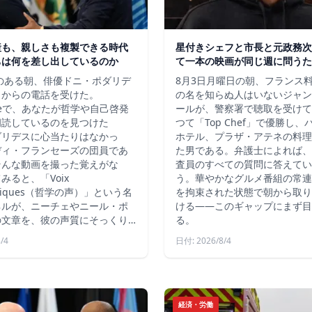
産も、親しさも複製できる時代
星付きシェフと市長と元政務次
ちは何を差し出しているのか
て一本の映画が同じ週に問うた
秋のある朝、俳優ドニ・ポダリデ
8月3日月曜日の朝、フランス
こからの電話を受けた。
の名を知らぬ人はいないジャン
ubeで、あなたが哲学や自己啓発
ールが、警察署で聴取を受けて
朗読しているのを見つけた
つて「Top Chef」で優勝し
ダリデスに心当たりはなかっ
ホテル、プラザ・アテネの料理
ディ・フランセーズの団員であ
た男である。弁護士によれば、
そんな動画を撮った覚えがな
査員のすべての質問に答えてい
みると、「Voix
う。華やかなグルメ番組の常連
ophiques（哲学の声）」という名
を拘束された状態で朝から取り
ネルが、ニーチェやニール・ポ
ける――このギャップにまず目
の文章を、彼の声質にそっくり…
る。
/4
日付: 2026/8/4
経済・労働