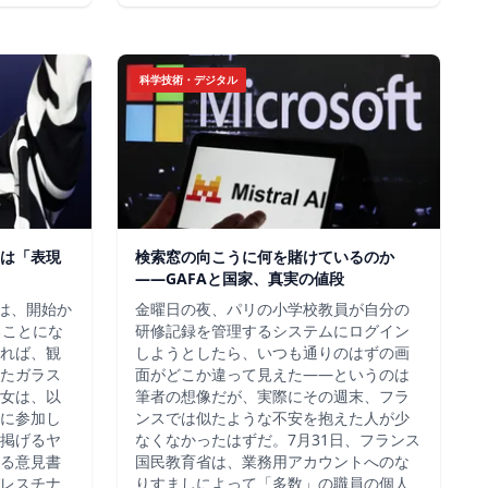
科学技術・デジタル
は「表現
検索窓の向こうに何を賭けているのか
——GAFAと国家、真実の値段
チは、開始か
金曜日の夜、パリの小学校教員が自分の
ることにな
研修記録を管理するシステムにログイン
れば、観
しようとしたら、いつも通りのはずの画
たガラス
面がどこか違って見えた——というのは
女は、以
筆者の想像だが、実際にその週末、フラ
に参加し
ンスでは似たような不安を抱えた人が少
掲げるヤ
なくなかったはずだ。7月31日、フランス
る意見書
国民教育省は、業務用アカウントへのな
レスチナ
りすましによって「多数」の職員の個人