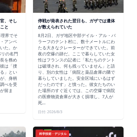
官、そし
停戦が発表された翌日も、ガザでは遺体
こと
が数えられていた
料理界でそ
8月2日、ガザ地区中部デイル・アル・バ
・アンベ
ラーフのテント村に、数十メートルにわ
いた。か
たる大きなクレーターができていた。前
、パリの名門
夜の空爆の跡だ。ここで暮らしていた女
長を務め
性はフランスの記者に「私たちのテント
彼は「捜
は破壊され、何も残っていません」と語
る」とい
り、別の女性は「病院と薬品倉庫の隣で
が、身柄
暮らしていました。安全区域にいるはず
調べを受
だったのです」と憤った。彼女たちのい
が留ま
た場所のすぐ近くでは、この空爆で病院
の医療物資倉庫が大きく損壊し、7人が
死…
日付: 2026/8/3
科学技術・デジタル