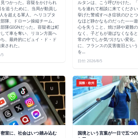
て見つかった。容疑をかけられ
ルタンは、こう呼びかけた。「
男を追うために、当局が動員し
ちを連れて相談に来てください
4人を超える軍人、ヘリコプタ
挙げた警戒すべき症状のひとつ
犬部隊、ドローン操縦チーム、
なほど静かなものだった――遊
部隊GIGNだった。容疑者は町
心を失うこと。焼け跡や避難の
脅して車を奪い、リヨン方面へ
なく、子どもが遊ばなくなると
のち、最終的にピュイ・ド・ド
常の中でしか気づけない変化。
拘束された。
に、フランスの災害復旧という
を…
/5
日付: 2026/8/5
国際・欧州
う密室に、社会はいつ踏み込む
国境という言葉が一日で五つの