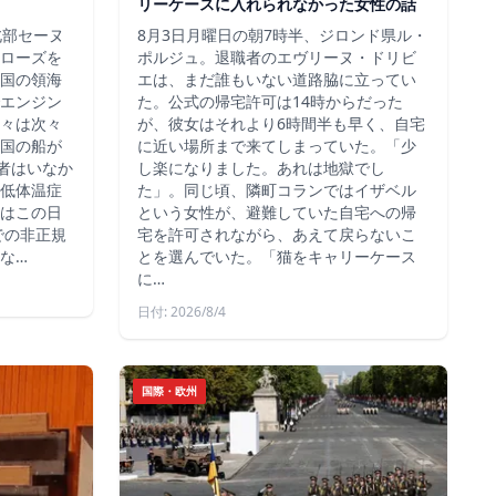
リーケースに入れられなかった女性の話
北部セーヌ
8月3日月曜日の朝7時半、ジロンド県ル・
ローズを
ポルジュ。退職者のエヴリーヌ・ドリビ
国の領海
エは、まだ誰もいない道路脇に立ってい
エンジン
た。公式の帰宅許可は14時からだった
々は次々
が、彼女はそれより6時間半も早く、自宅
国の船が
に近い場所まで来てしまっていた。「少
死者はいなか
し楽になりました。あれは地獄でし
低体温症
た」。同じ頃、隣町コランではイザベル
はこの日
という女性が、避難していた自宅への帰
での非正規
宅を許可されながら、あえて戻らないこ
な…
とを選んでいた。「猫をキャリーケース
に…
日付: 2026/8/4
国際・欧州