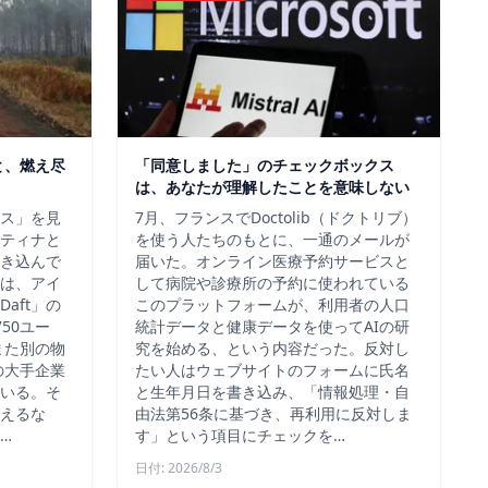
と、燃え尽
「同意しました」のチェックボックス
は、あなたが理解したことを意味しない
ス」を見
7月、フランスでDoctolib（ドクトリブ）
ティナと
を使う人たちのもとに、一通のメールが
き込んで
届いた。オンライン医療予約サービスと
は、アイ
して病院や診療所の予約に使われている
aft」の
このプラットフォームが、利用者の人口
50ユー
統計データと健康データを使ってAIの研
また別の物
究を始める、という内容だった。反対し
の大手企業
たい人はウェブサイトのフォームに氏名
いる。そ
と生年月日を書き込み、「情報処理・自
えるな
由法第56条に基づき、再利用に反対しま
…
す」という項目にチェックを…
日付: 2026/8/3