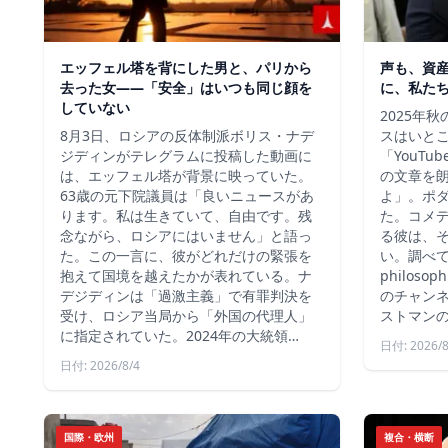
エッフェル塔を背にした男と、パリから
声も、資
去った女——「安全」はいつも同じ顔を
に、私た
していない
2025年
8月3日、ロシアの反体制派ボリス・ナデ
スはいと
ジディンがテレグラムに投稿した動画に
「YouT
は、エッフェル塔が背景に映っていた。
の文章を
63歳の元下院議員は「良いニュースがあ
よ」。ポ
ります。私は生きていて、自由です。残
た。コメ
念ながら、ロシアにはいません」と語っ
る彼は、
た。この一言に、彼がどれだけの緊張を
い。調べて
抱えて国境を越えたかが表れている。ナ
philos
デジディンは「過激主義」で有罪判決を
のチャン
受け、ロシア当局から「外国の代理人」
ストマン
に指定されていた。2024年の大統領…
日付: 2026/8
日付: 2026/8/4
国際・欧州
複合・横断