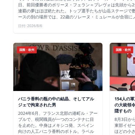
日、前回優勝者のポリーヌ・フェラン＝プレヴォは先頭から2
連覇の夢はほぼ絶たれた。トップ選手たちが山岳ステージで
ースの別の場所では、22歳のソレーヌ・ミュレールが合宿に
日付: 2026/8/6
国際・欧州
国際・欧州
バニラ香料の瓶の中の結晶、そしてアル
154人の
ジェで拘束された男
の大統領
隠すもの
2024年6月、フランス北部の港町ル・アー
ブルで、税関職員が一つのコンテナに目
8月3日か
を止めた。中身はメキシコ発、スペイン
東部イゼー
向けの人工バニラ香料のボトル。ラベル
ほどの小さ