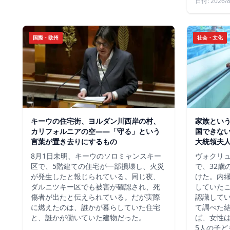
日付: 2026/8
国際・欧州
社会・文化
キーウの住宅街、ヨルダン川西岸の村、
家族という
カリフォルニアの空——「守る」という
国できな
言葉が置き去りにするもの
大統領夫
8月1日未明、キーウのソロミャンスキー
ヴォクリ
区で、5階建ての住宅が一部損壊し、火災
で、32歳
が発生したと報じられている。同じ夜、
けた。内
ダルニツキー区でも被害が確認され、死
していた
傷者が出たと伝えられている。だが実際
認識して
に燃えたのは、誰かが暮らしていた住宅
て調べた
と、誰かが働いていた建物だった。
ば、女性は
5人の子