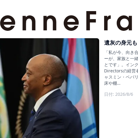
遺灰の身元も
「私が今、向き
ーが、家族と一
とです」。イングラン
Director
ャスミン・ベバリ
床や棚…
日付: 2026/8/6