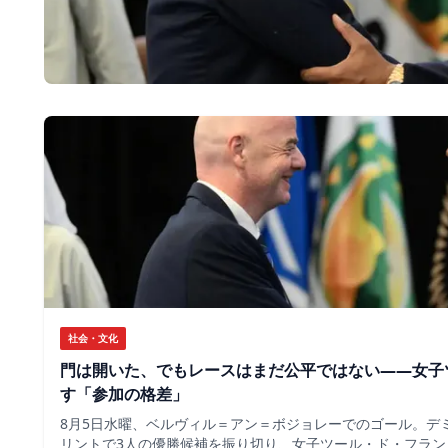
社会・文化
門は開いた、でもレースはまだ公平ではない――女子
す「参加の格差」
8月5日水曜、ベルヴィル＝アン＝ボジョレーでのゴール。デ
リントで3人の優勝候補を振り切り、女子ツール・ド・フラン