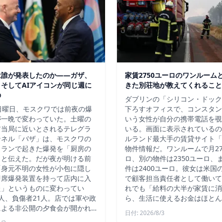
は誰が発表したのか——ガザ、
家賃2750ユーロのワンルーム
そしてAIアイコンが同じ週に
きた別荘地が教えてくれること
の
ダブリンの「シリコン・ドック
日曜日、モスクワでは前夜の爆
下ろすオフィスで、コンスタン
が一晩で変わっていた。土曜の
いう女性が自分の携帯電話を覗
ア当局に近いとされるテレグラ
いる。画面に表示されているの
ンネル「バザ」は、モスクワの
ルランド最大手の賃貸サイト「D
トランで起きた爆発を「厨房の
物件情報だ。ワンルームで月27
」と伝えた。だが夜が明ける前
ロ、別の物件は2350ユーロ、
「身元不明の女性が小包に隠し
件は2400ユーロ。彼女は米国
即席爆発装置を持って店内に入
で顧客担当責任者として働いて
た」というものに変わってい
れでも「給料の大半が家賃に消
人、負傷者21人。店では軍や政
ら、生活に使えるお金はほとん
による非公開の夕食会が開かれ…
日付: 2026/8/3