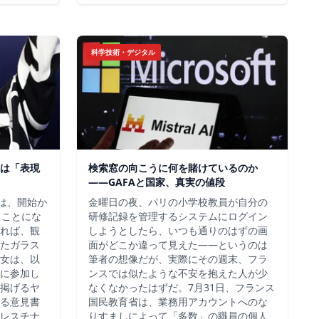
科学技術・デジタル
は「表現
検索窓の向こうに何を賭けているのか
——GAFAと国家、真実の値段
チは、開始か
金曜日の夜、パリの小学校教員が自分の
ることにな
研修記録を管理するシステムにログイン
れば、観
しようとしたら、いつも通りのはずの画
たガラス
面がどこか違って見えた——というのは
女は、以
筆者の想像だが、実際にその週末、フラ
に参加し
ンスでは似たような不安を抱えた人が少
掲げるヤ
なくなかったはずだ。7月31日、フランス
る意見書
国民教育省は、業務用アカウントへのな
レスチナ
りすましによって「多数」の職員の個人