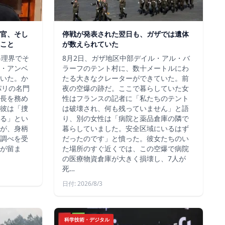
官、そし
停戦が発表された翌日も、ガザでは遺体
こと
が数えられていた
料理界でそ
8月2日、ガザ地区中部デイル・アル・バ
・アンベ
ラーフのテント村に、数十メートルにわ
いた。か
たる大きなクレーターができていた。前
、パリの名門
夜の空爆の跡だ。ここで暮らしていた女
長を務め
性はフランスの記者に「私たちのテント
彼は「捜
は破壊され、何も残っていません」と語
る」とい
り、別の女性は「病院と薬品倉庫の隣で
が、身柄
暮らしていました。安全区域にいるはず
調べを受
だったのです」と憤った。彼女たちのい
が留ま
た場所のすぐ近くでは、この空爆で病院
の医療物資倉庫が大きく損壊し、7人が
死…
日付: 2026/8/3
科学技術・デジタル