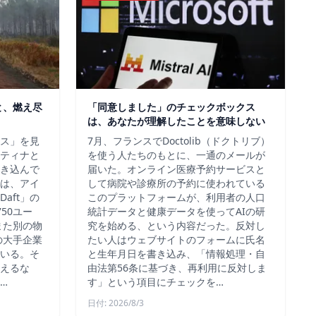
と、燃え尽
「同意しました」のチェックボックス
は、あなたが理解したことを意味しない
ス」を見
7月、フランスでDoctolib（ドクトリブ）
ティナと
を使う人たちのもとに、一通のメールが
き込んで
届いた。オンライン医療予約サービスと
は、アイ
して病院や診療所の予約に使われている
aft」の
このプラットフォームが、利用者の人口
50ユー
統計データと健康データを使ってAIの研
また別の物
究を始める、という内容だった。反対し
の大手企業
たい人はウェブサイトのフォームに氏名
いる。そ
と生年月日を書き込み、「情報処理・自
えるな
由法第56条に基づき、再利用に反対しま
…
す」という項目にチェックを…
日付: 2026/8/3