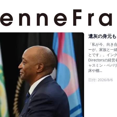
遺灰の身元も
「私が今、向き
ーが、家族と一
とです」。イングラン
Director
ャスミン・ベバリ
床や棚…
日付: 2026/8/6