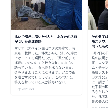
泳いで海岸に着いた4人と、あなたの名前
その数字
がついた高速道路
モスクワ、
問うたも
マリアはスペイン領セウタの海岸で、写
真を一枚撮った。移民が4人、泳いで岸に
8月2日の
上がってくる瞬間だった。「数分前まで
発の説明
海岸にいたのに」と彼女はfranceinfoに
夜、ロシ
語っている。「食べ物も水もないまま、
ム・チャ
街をさまようことになります。どこで夜
高級レス
を過ごすのでしょうか」。この問いに、
ガス爆発
答えを持っている人は誰もいない。
に、話は
た手製の
日付: 2026/8/3
ろうとし
た。死者3
界の要人