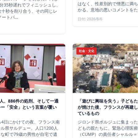
はなく、性差別的で憎悪に満ち
分35秒遅れでフィニッシュし、
かる、意地の悪いコメントをた
数十秒を削り合う、その同じレ
ノートパ…
日付: 2026/8/6
社会・文化
軍人、886件の処刑、そして一通
「遊びに興味を失う」子どもた
令ー「安全」という言葉が覆い
が焼けた後、フランスが再建し
ているもの
ら4日にかけての夜、フランス南
ジロンド県ポルジュに集まった
ル県サルデュー。人口1200人
どもの親たちに、緊急心理医療
な町で79歳の男性が自宅で遺
（CUMP）の責任者シャルル