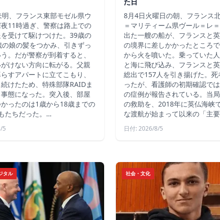
た日
未明、フランス東部モゼル県ウ
8月4日火曜日の朝、フランス
夜11時過ぎ、警察は路上での
＝マリティーム県ヴール＝レ＝
を受けて駆けつけた。39歳の
出た一艘の船が、フランスと英
歳の娘の髪をつかみ、引きずっ
の境界に差しかかったところで
いう。だが警察が到着すると、
から火を噴いた。乗っていた人
いがけない方向に転がる。父親
と海に飛び込み、フランスと英
暮らすアパートに立てこもり、
総出で157人を引き揚げた。
続けたため、特殊部隊RAIDま
ったが、看護師の初期確認では
る事態になった。突入後、部屋
の症例が報告されている。当局
かったのは1歳から18歳までの
の救助を、2018年に英仏海峡
もたちだった。…
な渡航が始まって以来の「主要
/5
日付: 2026/8/5
ジタル
社会・文化