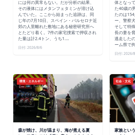
には何の異常もない。だが分析の結果、
体となっ
その液体にはメタンフェタミンが溶け込
た40歳の
んでいた。ここから始まった追跡は、同
たのは15
じ年の7月10日、スペイン・バルセロナ近
ー、警察
郊の人里離れた敷地にある秘密研究所へ
そして特殊
とたどり着く。7件の家宅捜索で押収され
長の妻を
た量は計2.4トン、うち1.…
逃走した
ーム県で
日付: 2026/8/6
日付: 2026/8
環境・エネルギー
社会・文化
森が焼け、川が温まり、海が煮える夏
家族とい