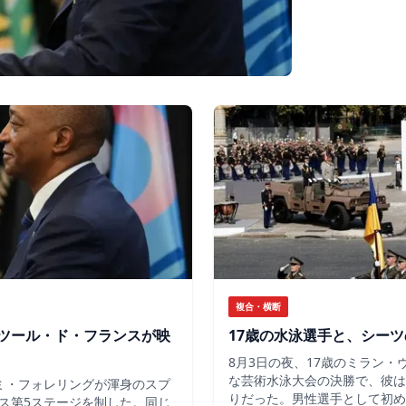
複合・横断
ツール・ド・フランスが映
17歳の水泳選手と、シー
8月3日の夜、17歳のミラン
な芸術水泳大会の決勝で、彼は
ミ・フォレリングが渾身のスプ
りだった。男性選手として初め
ス第5ステージを制した。同じ