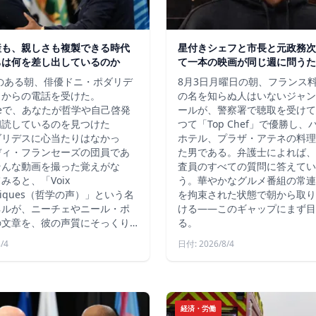
産も、親しさも複製できる時代
星付きシェフと市長と元政務次
ちは何を差し出しているのか
て一本の映画が同じ週に問うた
秋のある朝、俳優ドニ・ポダリデ
8月3日月曜日の朝、フランス
こからの電話を受けた。
の名を知らぬ人はいないジャン
ubeで、あなたが哲学や自己啓発
ールが、警察署で聴取を受けて
朗読しているのを見つけた
つて「Top Chef」で優勝し
ダリデスに心当たりはなかっ
ホテル、プラザ・アテネの料理
ディ・フランセーズの団員であ
た男である。弁護士によれば、
そんな動画を撮った覚えがな
査員のすべての質問に答えてい
みると、「Voix
う。華やかなグルメ番組の常連
ophiques（哲学の声）」という名
を拘束された状態で朝から取り
ネルが、ニーチェやニール・ポ
ける――このギャップにまず目
の文章を、彼の声質にそっくり…
る。
/4
日付: 2026/8/4
経済・労働