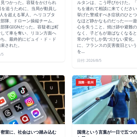
て見つかった。容疑をかけられ
ルタンは、こう呼びかけた。「
男を追うために、当局が動員し
ちを連れて相談に来てください
4人を超える軍人、ヘリコプタ
挙げた警戒すべき症状のひとつ
犬部隊、ドローン操縦チーム、
なほど静かなものだった――遊
部隊GIGNだった。容疑者は町
心を失うこと。焼け跡や避難の
脅して車を奪い、リヨン方面へ
なく、子どもが遊ばなくなると
のち、最終的にピュイ・ド・ド
常の中でしか気づけない変化。
拘束された。
に、フランスの災害復旧という
を…
/5
日付: 2026/8/5
国際・欧州
う密室に、社会はいつ踏み込む
国境という言葉が一日で五つの