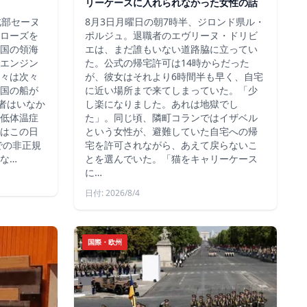
リーケースに入れられなかった女性の話
北部セーヌ
8月3日月曜日の朝7時半、ジロンド県ル・
ローズを
ポルジュ。退職者のエヴリーヌ・ドリビ
国の領海
エは、まだ誰もいない道路脇に立ってい
エンジン
た。公式の帰宅許可は14時からだった
々は次々
が、彼女はそれより6時間半も早く、自宅
国の船が
に近い場所まで来てしまっていた。「少
死者はいなか
し楽になりました。あれは地獄でし
低体温症
た」。同じ頃、隣町コランではイザベル
はこの日
という女性が、避難していた自宅への帰
での非正規
宅を許可されながら、あえて戻らないこ
な…
とを選んでいた。「猫をキャリーケース
に…
日付: 2026/8/4
国際・欧州