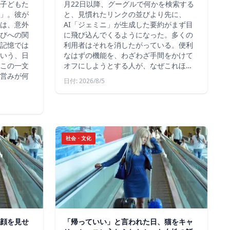
子どもた
月22日以降、グーグルで何かを検索する
」。彼が
と、見慣れたリンクの並びより先に、
は、意外
AI「ジェミニ」が生成した要約がまず目
びへの関
に飛び込んでくるようになった。多くの
記憶では
利用者はそれを消したがっている。便利
いう、日
なはずの機能を、わざわざ手間をかけて
この一文
オフにしようとする人が、なぜこれほ…
営みが何
日付: 2026/8/5
社会・文化
顔を見せ
「帰っていい」と言われた日、猫をキャ