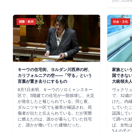
日付: 2026/8
国際・欧州
社会・文化
キーウの住宅街、ヨルダン川西岸の村、
家族という
カリフォルニアの空——「守る」という
国できな
言葉が置き去りにするもの
大統領夫
8月1日未明、キーウのソロミャンスキー
ヴォクリ
区で、5階建ての住宅が一部損壊し、火災
で、32歳
が発生したと報じられている。同じ夜、
けた。内
ダルニツキー区でも被害が確認され、死
していた
傷者が出たと伝えられている。だが実際
認識して
に燃えたのは、誰かが暮らしていた住宅
て調べた
と、誰かが働いていた建物だった。
ば、女性は
5人の子