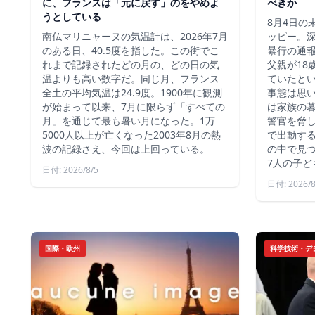
に、フランスは「元に戻す」のをやめよ
べきか
うとしている
8月4日の
南仏マリニャーヌの気温計は、2026年7月
ッピー。深
のある日、40.5度を指した。この街でこ
暴行の通報
れまで記録されたどの月の、どの日の気
父親が18
温よりも高い数字だ。同じ月、フランス
ていたと
全土の平均気温は24.9度。1900年に観測
事態は思
が始まって以来、7月に限らず「すべての
は家族の
月」を通じて最も暑い月になった。1万
警官を脅し
5000人以上が亡くなった2003年8月の熱
で出動す
波の記録さえ、今回は上回っている。
の中で見つ
7人の子ど
日付: 2026/8/5
日付: 2026/8
国際・欧州
科学技術・デ