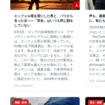
エッフェル塔を背にした男と、パリから
声も、資
去った女——「安全」はいつも同じ顔を
に、私た
していない
2025年
8月3日、ロシアの反体制派ボリス・ナデ
スはいと
ジディンがテレグラムに投稿した動画に
「YouT
は、エッフェル塔が背景に映っていた。
の文章を
63歳の元下院議員は「良いニュースがあ
よ」。ポ
ります。私は生きていて、自由です。残
た。コメ
念ながら、ロシアにはいません」と語っ
る彼は、
た。この一言に、彼がどれだけの緊張を
い。調べて
抱えて国境を越えたかが表れている。ナ
philos
デジディンは「過激主義」で有罪判決を
のチャン
受け、ロシア当局から「外国の代理人」
ストマン
に指定されていた。2024年の大統領…
日付: 2026/8
日付: 2026/8/4
国際・欧州
複合・横断