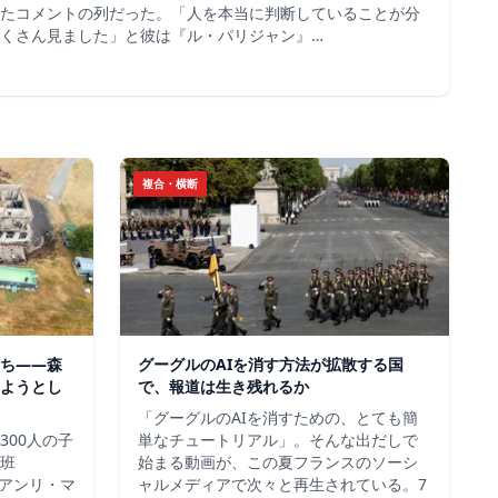
たコメントの列だった。「人を本当に判断していることが分
くさん見ました」と彼は『ル・パリジャン』…
複合・横断
ち——森
グーグルのAIを消す方法が拡散する国
ようとし
で、報道は生き残れるか
「グーグルのAIを消すための、とても簡
300人の子
単なチュートリアル」。そんな出だしで
班
始まる動画が、この夏フランスのソーシ
＝アンリ・マ
ャルメディアで次々と再生されている。7