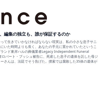
、編集の独立も、誰が保証するのか
合って生きていかなければならない現実は、私の小さな息子サニ
緒にいた時間よりも長く、あなたの手元に置かれていたというこ
ド東岸ハルの葬儀業者Legacy Independent Funeral
sの経営者ロバート・ブッシュ被告に、死産した息子の遺体を託した母ジ
ーさんは、法廷でそう告げた。捜索では腐敗した35体の遺体が