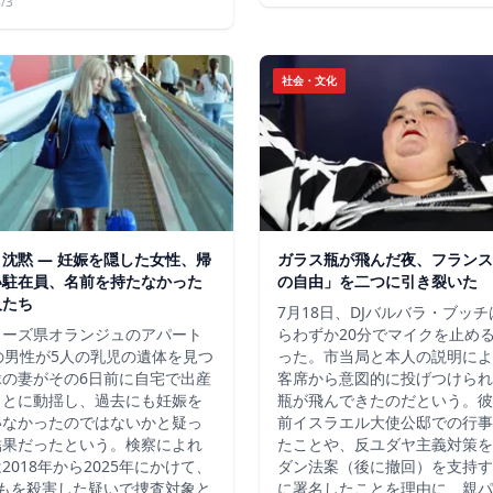
/3
社会・文化
沈黙 ― 妊娠を隠した女性、帰
ガラス瓶が飛んだ夜、フランス
い駐在員、名前を持たなかった
の自由」を二つに引き裂いた
人たち
7月18日、DJバルバラ・ブッ
ューズ県オランジュのアパート
らわずか20分でマイクを止め
の男性が5人の乳児の遺体を見つ
った。市当局と本人の説明によ
縁の妻がその6日前に自宅で出産
客席から意図的に投げつけられ
ことに動揺し、過去にも妊娠を
瓶が飛んできたのだという。彼
いなかったのではないかと疑っ
前イスラエル大使公邸での行事
結果だったという。検察によれ
たことや、反ユダヤ主義対策を
2018年から2025年にかけて、
ダン法案（後に撤回）を支持す
どもを殺害した疑いで捜査対象と
に署名したことを理由に、親パ