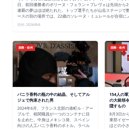
日、前回優勝者のポリーヌ・フェラン＝プレヴォは先頭から2
連覇の夢はほぼ絶たれた。トップ選手たちが山岳ステージで
ースの別の場所では、22歳のソレーヌ・ミュレールが合宿に
日付: 2026/8/6
国際・欧州
国際・欧州
バニラ香料の瓶の中の結晶、そしてアル
154人の
ジェで拘束された男
の大統領
隠すもの
2024年6月、フランス北部の港町ル・アー
ブルで、税関職員が一つのコンテナに目
8月3日か
を止めた。中身はメキシコ発、スペイン
東部イゼー
向けの人工バニラ香料のボトル。ラベル
ほどの小さ