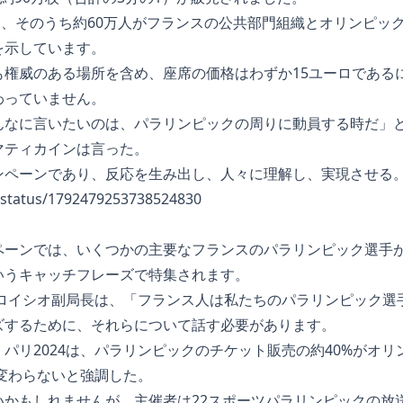
数字は、そのうち約60万人がフランスの公共部門組織とオリンピ
を示しています。
も権威のある場所を含め、座席の価格はわずか15ユーロである
わっていません。
なに言いたいのは、パラリンピックの周りに動員する時だ」と、
マティカインは言った。
ンペーンであり、反応を生み出し、人々に理解し、実現させる
4/status/1792479253738524830
ペーンでは、いくつかの主要なフランスのパラリンピック選手
いうキャッチフレーズで特集されます。
アロイシオ副局長は、「フランス人は私たちのパラリンピック選
ズするために、それらについて話す必要があります。
パリ2024は、パラリンピックのチケット販売の約40%がオ
と変わらないと強調した。
かもしれませんが、主催者は22スポーツパラリンピックの放送