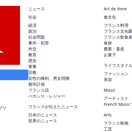
ニュース
Art de Vivre
社会
食文化
経済
フランス料理
政治
フランス文化
社会問題
フランス飲食
事件・犯罪
食材
外交
農業・畜産
教育
お菓子
歴史
ライフスタイ
軍事
宗教
ファッション
女性の権利、男女同権
美容
都市計画
フランス語
Music
バカンス・レジャー
アーティスト
French Music
フランスが伝えたニュース
プリ
日本のニュース
Arts
世界のニュース
フランス映画
工芸