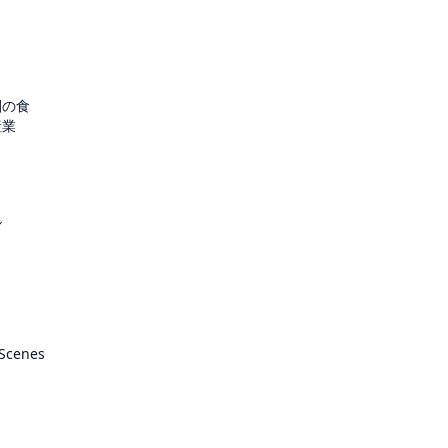
圏の食
産業
ル
 Scenes