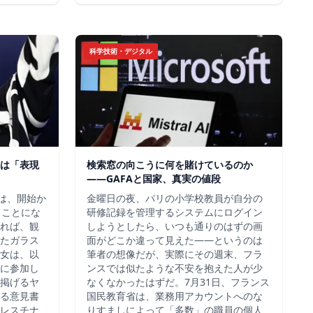
科学技術・デジタル
は「表現
検索窓の向こうに何を賭けているのか
——GAFAと国家、真実の値段
チは、開始か
金曜日の夜、パリの小学校教員が自分の
ることにな
研修記録を管理するシステムにログイン
れば、観
しようとしたら、いつも通りのはずの画
たガラス
面がどこか違って見えた——というのは
女は、以
筆者の想像だが、実際にその週末、フラ
に参加し
ンスでは似たような不安を抱えた人が少
掲げるヤ
なくなかったはずだ。7月31日、フランス
る意見書
国民教育省は、業務用アカウントへのな
レスチナ
りすましによって「多数」の職員の個人