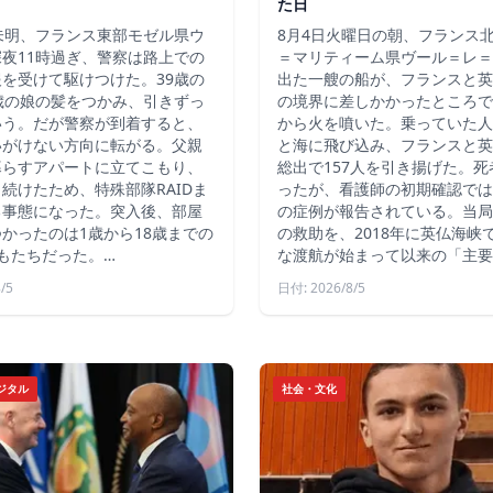
た日
未明、フランス東部モゼル県ウ
8月4日火曜日の朝、フランス
夜11時過ぎ、警察は路上での
＝マリティーム県ヴール＝レ＝
を受けて駆けつけた。39歳の
出た一艘の船が、フランスと英
歳の娘の髪をつかみ、引きずっ
の境界に差しかかったところで
いう。だが警察が到着すると、
から火を噴いた。乗っていた人
いがけない方向に転がる。父親
と海に飛び込み、フランスと英
暮らすアパートに立てこもり、
総出で157人を引き揚げた。
続けたため、特殊部隊RAIDま
ったが、看護師の初期確認では
る事態になった。突入後、部屋
の症例が報告されている。当局
かったのは1歳から18歳までの
の救助を、2018年に英仏海峡
もたちだった。…
な渡航が始まって以来の「主要
/5
日付: 2026/8/5
ジタル
社会・文化