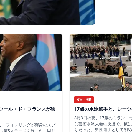
複合・横断
ツール・ド・フランスが映
17歳の水泳選手と、シー
8月3日の夜、17歳のミラン
な芸術水泳大会の決勝で、彼は
ミ・フォレリングが渾身のスプ
りだった。男性選手として初め
ス第5ステージを制した。同じ