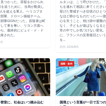
て見つかった。容疑をかけられ
ルタンは、こう呼びかけた。「
男を追うために、当局が動員し
ちを連れて相談に来てください
4人を超える軍人、ヘリコプタ
挙げた警戒すべき症状のひとつ
犬部隊、ドローン操縦チーム、
なほど静かなものだった――遊
部隊GIGNだった。容疑者は町
心を失うこと。焼け跡や避難の
脅して車を奪い、リヨン方面へ
なく、子どもが遊ばなくなると
のち、最終的にピュイ・ド・ド
常の中でしか気づけない変化。
拘束された。
に、フランスの災害復旧という
を…
/5
日付: 2026/8/5
国際・欧州
う密室に、社会はいつ踏み込む
国境という言葉が一日で五つの