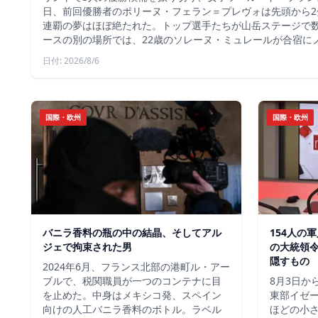
日、前回優勝者のポリーヌ・フェラン＝プレヴォは先頭から2
連覇の夢はほぼ絶たれた。トップ選手たちが山岳ステージで
ースの別の場所では、22歳のソレーヌ・ミュレールが合宿に
日付: 2026/8/6
国際・欧州
国際・欧州
バニラ香料の瓶の中の結晶、そしてアル
154人の
ジェで拘束された男
の大統領
隠すもの
2024年6月、フランス北部の港町ル・アー
ブルで、税関職員が一つのコンテナに目
8月3日か
を止めた。中身はメキシコ発、スペイン
東部イゼー
向けの人工バニラ香料のボトル。ラベル
ほどの小さ