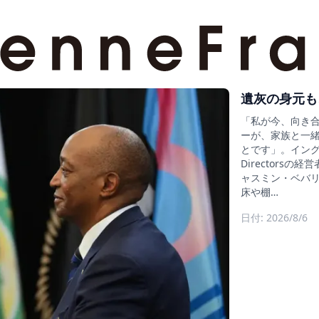
遺灰の身元も
「私が今、向き
ーが、家族と一
とです」。イングラン
Director
ャスミン・ベバリ
床や棚…
日付: 2026/8/6