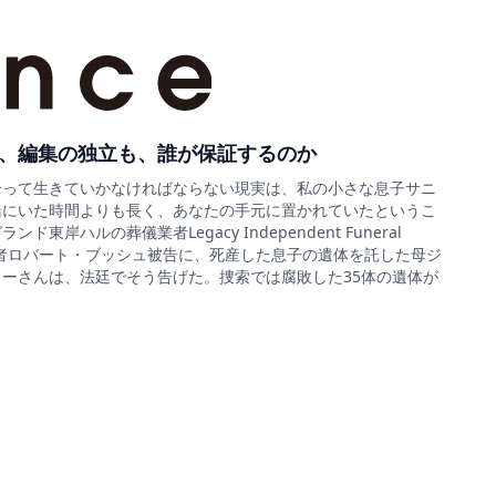
、編集の独立も、誰が保証するのか
合って生きていかなければならない現実は、私の小さな息子サニ
緒にいた時間よりも長く、あなたの手元に置かれていたというこ
ド東岸ハルの葬儀業者Legacy Independent Funeral
sの経営者ロバート・ブッシュ被告に、死産した息子の遺体を託した母ジ
ーさんは、法廷でそう告げた。捜索では腐敗した35体の遺体が