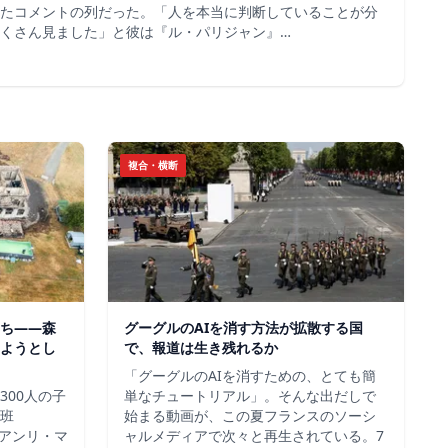
たコメントの列だった。「人を本当に判断していることが分
くさん見ました」と彼は『ル・パリジャン』…
複合・横断
ち——森
グーグルのAIを消す方法が拡散する国
ようとし
で、報道は生き残れるか
「グーグルのAIを消すための、とても簡
300人の子
単なチュートリアル」。そんな出だしで
班
始まる動画が、この夏フランスのソーシ
＝アンリ・マ
ャルメディアで次々と再生されている。7