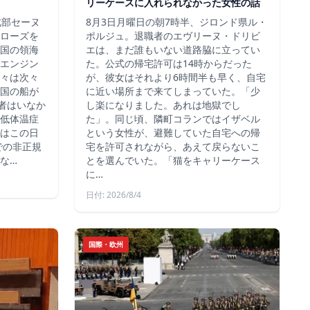
リーケースに入れられなかった女性の話
北部セーヌ
8月3日月曜日の朝7時半、ジロンド県ル・
ローズを
ポルジュ。退職者のエヴリーヌ・ドリビ
国の領海
エは、まだ誰もいない道路脇に立ってい
エンジン
た。公式の帰宅許可は14時からだった
々は次々
が、彼女はそれより6時間半も早く、自宅
国の船が
に近い場所まで来てしまっていた。「少
死者はいなか
し楽になりました。あれは地獄でし
低体温症
た」。同じ頃、隣町コランではイザベル
はこの日
という女性が、避難していた自宅への帰
での非正規
宅を許可されながら、あえて戻らないこ
な…
とを選んでいた。「猫をキャリーケース
に…
日付: 2026/8/4
国際・欧州