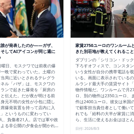
は誰が発表したのか——ガザ、
家賃2750ユーロのワンルーム
そしてAIアイコンが同じ週に
きた別荘地が教えてくれること
の
ダブリンの「シリコン・ドック
日曜日、モスクワでは前夜の爆
下ろすオフィスで、コンスタン
が一晩で変わっていた。土曜の
いう女性が自分の携帯電話を覗
ア当局に近いとされるテレグラ
いる。画面に表示されているの
ンネル「バザ」は、モスクワの
ルランド最大手の賃貸サイト「D
トランで起きた爆発を「厨房の
物件情報だ。ワンルームで月27
」と伝えた。だが夜が明ける前
ロ、別の物件は2350ユーロ、
「身元不明の女性が小包に隠し
件は2400ユーロ。彼女は米国
即席爆発装置を持って店内に入
で顧客担当責任者として働いて
た」というものに変わってい
れでも「給料の大半が家賃に消
人、負傷者21人。店では軍や政
ら、生活に使えるお金はほとん
による非公開の夕食会が開かれ…
日付: 2026/8/3