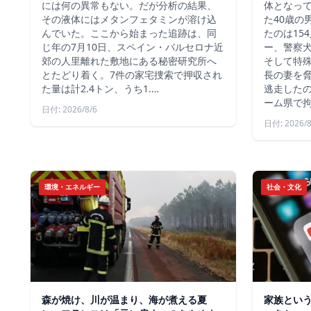
には何の異常もない。だが分析の結果、
体となっ
その液体にはメタンフェタミンが溶け込
た40歳の
んでいた。ここから始まった追跡は、同
たのは15
じ年の7月10日、スペイン・バルセロナ近
ー、警察
郊の人里離れた敷地にある秘密研究所へ
そして特殊
とたどり着く。7件の家宅捜索で押収され
長の妻を
た量は計2.4トン、うち1.…
逃走した
ーム県で
日付: 2026/8/6
日付: 2026/8
環境・エネルギー
社会・文化
森が焼け、川が温まり、海が煮える夏
家族とい