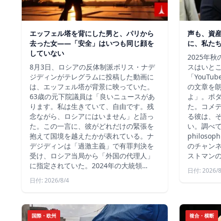
エッフェル塔を背にした男と、パリから
声も、資
去った女——「安全」はいつも同じ顔を
に、私た
していない
2025年
8月3日、ロシアの反体制派ボリス・ナデ
スはいと
ジディンがテレグラムに投稿した動画に
「YouT
は、エッフェル塔が背景に映っていた。
の文章を
63歳の元下院議員は「良いニュースがあ
よ」。ポ
ります。私は生きていて、自由です。残
た。コメ
念ながら、ロシアにはいません」と語っ
る彼は、
た。この一言に、彼がどれだけの緊張を
い。調べて
抱えて国境を越えたかが表れている。ナ
philos
デジディンは「過激主義」で有罪判決を
のチャン
受け、ロシア当局から「外国の代理人」
ストマン
に指定されていた。2024年の大統領…
日付: 2026/8
日付: 2026/8/4
国際・欧州
複合・横断