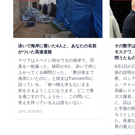
泳いで海岸に着いた4人と、あなたの名前
その数字
がついた高速道路
モスクワ、
問うたも
マリアはスペイン領セウタの海岸で、写
真を一枚撮った。移民が4人、泳いで岸に
8月2日の
上がってくる瞬間だった。「数分前まで
発の説明
海岸にいたのに」と彼女はfranceinfoに
夜、ロシ
語っている。「食べ物も水もないまま、
ム・チャ
街をさまようことになります。どこで夜
高級レス
を過ごすのでしょうか」。この問いに、
ガス爆発
答えを持っている人は誰もいない。
に、話は
た手製の
日付: 2026/8/3
ろうとし
た。死者3
界の要人