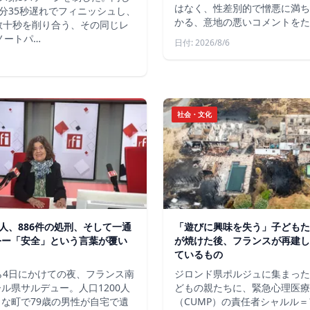
はなく、性差別的で憎悪に満ち
分35秒遅れでフィニッシュし、
かる、意地の悪いコメントをた
数十秒を削り合う、その同じレ
ノートパ…
日付: 2026/8/6
社会・文化
軍人、886件の処刑、そして一通
「遊びに興味を失う」子どもた
令ー「安全」という言葉が覆い
が焼けた後、フランスが再建し
ているもの
ら4日にかけての夜、フランス南
ジロンド県ポルジュに集まった
ル県サルデュー。人口1200人
どもの親たちに、緊急心理医療
な町で79歳の男性が自宅で遺
（CUMP）の責任者シャルル