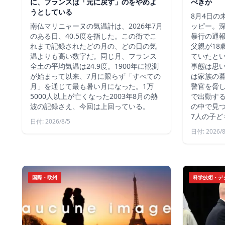
に、フランスは「元に戻す」のをやめよ
べきか
うとしている
8月4日の
南仏マリニャーヌの気温計は、2026年7月
ッピー。深
のある日、40.5度を指した。この街でこ
暴行の通報
れまで記録されたどの月の、どの日の気
父親が18
温よりも高い数字だ。同じ月、フランス
ていたと
全土の平均気温は24.9度。1900年に観測
事態は思
が始まって以来、7月に限らず「すべての
は家族の
月」を通じて最も暑い月になった。1万
警官を脅し
5000人以上が亡くなった2003年8月の熱
で出動す
波の記録さえ、今回は上回っている。
の中で見つ
7人の子ど
日付: 2026/8/5
日付: 2026/8
国際・欧州
科学技術・デ