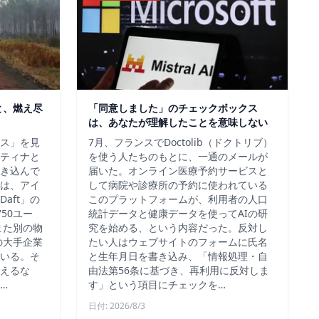
と、燃え尽
「同意しました」のチェックボックス
は、あなたが理解したことを意味しない
ス」を見
7月、フランスでDoctolib（ドクトリブ）
ティナと
を使う人たちのもとに、一通のメールが
き込んで
届いた。オンライン医療予約サービスと
は、アイ
して病院や診療所の予約に使われている
aft」の
このプラットフォームが、利用者の人口
50ユー
統計データと健康データを使ってAIの研
また別の物
究を始める、という内容だった。反対し
の大手企業
たい人はウェブサイトのフォームに氏名
いる。そ
と生年月日を書き込み、「情報処理・自
えるな
由法第56条に基づき、再利用に反対しま
…
す」という項目にチェックを…
日付: 2026/8/3