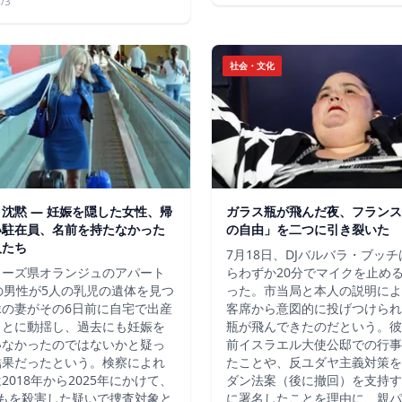
/3
社会・文化
沈黙 ― 妊娠を隠した女性、帰
ガラス瓶が飛んだ夜、フランス
い駐在員、名前を持たなかった
の自由」を二つに引き裂いた
人たち
7月18日、DJバルバラ・ブッ
ューズ県オランジュのアパート
らわずか20分でマイクを止め
の男性が5人の乳児の遺体を見つ
った。市当局と本人の説明によ
縁の妻がその6日前に自宅で出産
客席から意図的に投げつけられ
ことに動揺し、過去にも妊娠を
瓶が飛んできたのだという。彼
いなかったのではないかと疑っ
前イスラエル大使公邸での行事
結果だったという。検察によれ
たことや、反ユダヤ主義対策を
2018年から2025年にかけて、
ダン法案（後に撤回）を支持す
どもを殺害した疑いで捜査対象と
に署名したことを理由に、親パ