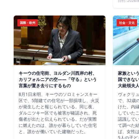
日付: 2026/8
国際・欧州
社会・文化
キーウの住宅街、ヨルダン川西岸の村、
家族という
カリフォルニアの空——「守る」という
国できな
言葉が置き去りにするもの
大統領夫
8月1日未明、キーウのソロミャンスキー
ヴォクリ
区で、5階建ての住宅が一部損壊し、火災
で、32歳
が発生したと報じられている。同じ夜、
けた。内
ダルニツキー区でも被害が確認され、死
していた
傷者が出たと伝えられている。だが実際
認識して
に燃えたのは、誰かが暮らしていた住宅
て調べた
と、誰かが働いていた建物だった。
ば、女性は
5人の子