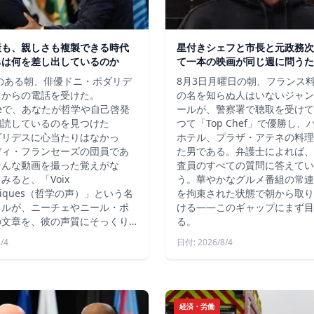
産も、親しさも複製できる時代
星付きシェフと市長と元政務次
ちは何を差し出しているのか
て一本の映画が同じ週に問うた
秋のある朝、俳優ドニ・ポダリデ
8月3日月曜日の朝、フランス
こからの電話を受けた。
の名を知らぬ人はいないジャン
ubeで、あなたが哲学や自己啓発
ールが、警察署で聴取を受けて
朗読しているのを見つけた
つて「Top Chef」で優勝し
ダリデスに心当たりはなかっ
ホテル、プラザ・アテネの料理
ディ・フランセーズの団員であ
た男である。弁護士によれば、
そんな動画を撮った覚えがな
査員のすべての質問に答えてい
みると、「Voix
う。華やかなグルメ番組の常連
ophiques（哲学の声）」という名
を拘束された状態で朝から取り
ネルが、ニーチェやニール・ポ
ける――このギャップにまず目
の文章を、彼の声質にそっくり…
る。
/4
日付: 2026/8/4
経済・労働