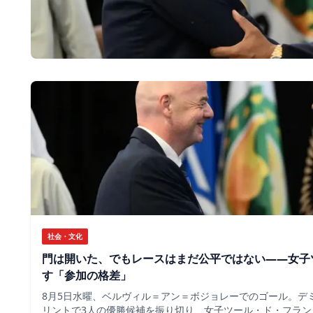
社会・文化
門は開いた、でもレースはまだ公平ではない――女子
す「参加の格差」
8月5日水曜、ベルヴィル＝アン＝ボジョレーでのゴール。デ
リントで3人の優勝候補を振り切り、女子ツール・ド・フラン