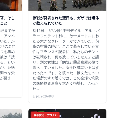
官、そし
停戦が発表された翌日も、ガザでは遺体
こと
が数えられていた
料理界でそ
8月2日、ガザ地区中部デイル・アル・バ
・アンベ
ラーフのテント村に、数十メートルにわ
いた。か
たる大きなクレーターができていた。前
、パリの名門
夜の空爆の跡だ。ここで暮らしていた女
長を務め
性はフランスの記者に「私たちのテント
彼は「捜
は破壊され、何も残っていません」と語
る」とい
り、別の女性は「病院と薬品倉庫の隣で
が、身柄
暮らしていました。安全区域にいるはず
調べを受
だったのです」と憤った。彼女たちのい
が留ま
た場所のすぐ近くでは、この空爆で病院
の医療物資倉庫が大きく損壊し、7人が
死…
日付: 2026/8/3
科学技術・デジタル