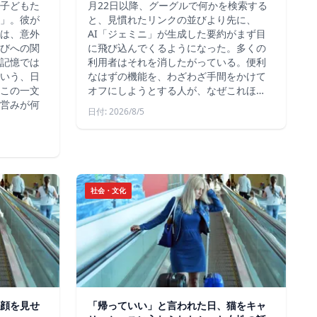
子どもた
月22日以降、グーグルで何かを検索する
」。彼が
と、見慣れたリンクの並びより先に、
は、意外
AI「ジェミニ」が生成した要約がまず目
びへの関
に飛び込んでくるようになった。多くの
記憶では
利用者はそれを消したがっている。便利
いう、日
なはずの機能を、わざわざ手間をかけて
この一文
オフにしようとする人が、なぜこれほ…
営みが何
日付: 2026/8/5
社会・文化
顔を見せ
「帰っていい」と言われた日、猫をキャ