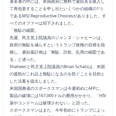
署名者の中には、米国政府に無料で避妊具を購入し
て再包装することを申し出たいくつかの組織の1つ
であるMSI Reproductive Choicesがありました。す
べてのオファーは却下されました。
「無駄の縮図」
先週、民主党上院議員のジャンヌ・シャヒーンは、
政府の無駄を減らすというトランプ政権の目標を指
摘し、避妊薬計画は「無駄、詐欺、乱用の縮図であ
る」と述べた。
Shaheenと民主党上院議員のBrian Schatzは、米国
の援助がこれ以上無駄になるのを防ぐことを目的と
した法案を提出しました。
米国国務省のスポークスマンは今週初めにAFPに、
製品の破壊には167,000ドルの費用がかかり、「HIV
薬やコンドームは破壊されない」と語った。
スポークスマンはまた、今年初めにトランプによっ