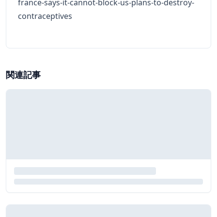
france-says-it-cannot-block-us-plans-to-destroy-
contraceptives
関連記事