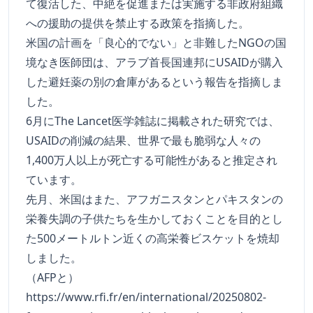
て復活した、中絶を促進または実施する非政府組織
への援助の提供を禁止する政策を指摘した。
米国の計画を「良心的でない」と非難したNGOの国
境なき医師団は、アラブ首長国連邦にUSAIDが購入
した避妊薬の別の倉庫があるという報告を指摘しま
した。
6月にThe Lancet医学雑誌に掲載された研究では、
USAIDの削減の結果、世界で最も脆弱な人々の
1,400万人以上が死亡する可能性があると推定され
ています。
先月、米国はまた、アフガニスタンとパキスタンの
栄養失調の子供たちを生かしておくことを目的とし
た500メートルトン近くの高栄養ビスケットを焼却
しました。
（AFPと）
https://www.rfi.fr/en/international/20250802-