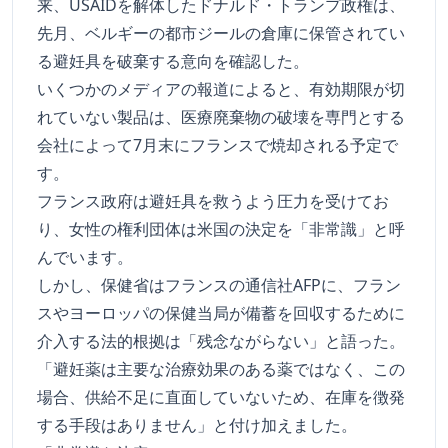
来、USAIDを解体したドナルド・トランプ政権は、
先月、ベルギーの都市ジールの倉庫に保管されてい
る避妊具を破棄する意向を確認した。
いくつかのメディアの報道によると、有効期限が切
れていない製品は、医療廃棄物の破壊を専門とする
会社によって7月末にフランスで焼却される予定で
す。
フランス政府は避妊具を救うよう圧力を受けてお
り、女性の権利団体は米国の決定を「非常識」と呼
んでいます。
しかし、保健省はフランスの通信社AFPに、フラン
スやヨーロッパの保健当局が備蓄を回収するために
介入する法的根拠は「残念ながらない」と語った。
「避妊薬は主要な治療効果のある薬ではなく、この
場合、供給不足に直面していないため、在庫を徴発
する手段はありません」と付け加えました。