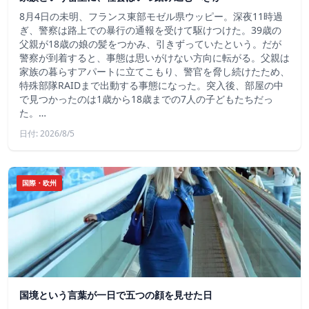
8月4日の未明、フランス東部モゼル県ウッピー。深夜11時過
ぎ、警察は路上での暴行の通報を受けて駆けつけた。39歳の
父親が18歳の娘の髪をつかみ、引きずっていたという。だが
警察が到着すると、事態は思いがけない方向に転がる。父親は
家族の暮らすアパートに立てこもり、警官を脅し続けたため、
特殊部隊RAIDまで出動する事態になった。突入後、部屋の中
で見つかったのは1歳から18歳までの7人の子どもたちだっ
た。…
日付: 2026/8/5
国際・欧州
国境という言葉が一日で五つの顔を見せた日