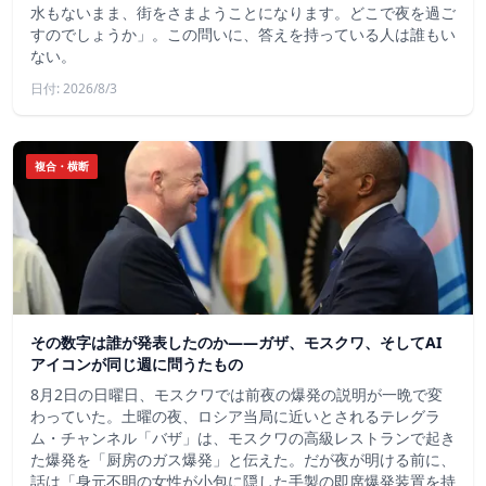
水もないまま、街をさまようことになります。どこで夜を過ご
すのでしょうか」。この問いに、答えを持っている人は誰もい
ない。
日付: 2026/8/3
複合・横断
その数字は誰が発表したのか——ガザ、モスクワ、そしてAI
アイコンが同じ週に問うたもの
8月2日の日曜日、モスクワでは前夜の爆発の説明が一晩で変
わっていた。土曜の夜、ロシア当局に近いとされるテレグラ
ム・チャンネル「バザ」は、モスクワの高級レストランで起き
た爆発を「厨房のガス爆発」と伝えた。だが夜が明ける前に、
話は「身元不明の女性が小包に隠した手製の即席爆発装置を持