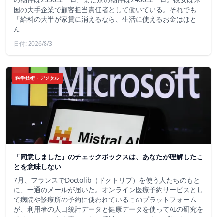
国の大手企業で顧客担当責任者として働いている。それでも
「給料の大半が家賃に消えるなら、生活に使えるお金はほと
ん…
日付: 2026/8/3
科学技術・デジタル
「同意しました」のチェックボックスは、あなたが理解したこ
とを意味しない
7月、フランスでDoctolib（ドクトリブ）を使う人たちのもと
に、一通のメールが届いた。オンライン医療予約サービスとし
て病院や診療所の予約に使われているこのプラットフォーム
が、利用者の人口統計データと健康データを使ってAIの研究を