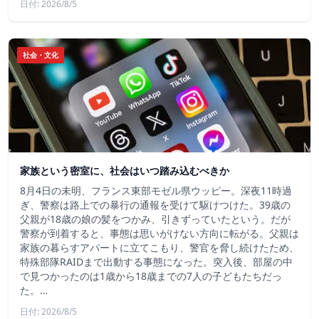
日付: 2026/8/5
社会・文化
家族という密室に、社会はいつ踏み込むべきか
8月4日の未明、フランス東部モゼル県ウッピー。深夜11時過
ぎ、警察は路上での暴行の通報を受けて駆けつけた。39歳の
父親が18歳の娘の髪をつかみ、引きずっていたという。だが
警察が到着すると、事態は思いがけない方向に転がる。父親は
家族の暮らすアパートに立てこもり、警官を脅し続けたため、
特殊部隊RAIDまで出動する事態になった。突入後、部屋の中
で見つかったのは1歳から18歳までの7人の子どもたちだっ
た。…
日付: 2026/8/5