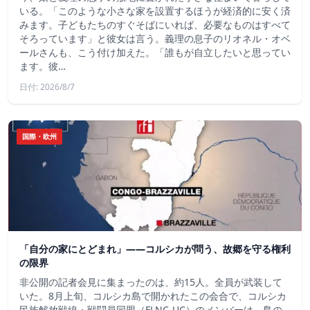
いる。「このような小さな家を設置するほうが経済的に安く済
みます。子どもたちのすぐそばにいれば、必要なものはすべて
そろっています」と彼女は言う。義理の息子のリオネル・オベ
ールさんも、こう付け加えた。「誰もが自立したいと思ってい
ます。彼…
日付: 2026/8/7
国際・欧州
「自分の家にとどまれ」——コルシカが問う、故郷を守る権利
の限界
非公開の記者会見に集まったのは、約15人。全員が武装して
いた。8月上旬、コルシカ島で開かれたこの会合で、コルシカ
民族解放戦線・戦闘員同盟（FLNC-UC）のメンバーは、島の