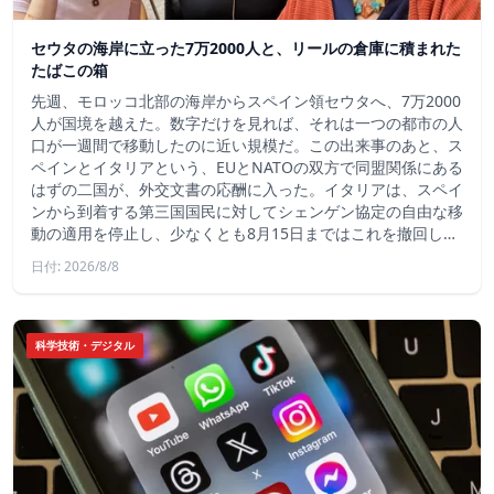
セウタの海岸に立った7万2000人と、リールの倉庫に積まれた
たばこの箱
先週、モロッコ北部の海岸からスペイン領セウタへ、7万2000
人が国境を越えた。数字だけを見れば、それは一つの都市の人
口が一週間で移動したのに近い規模だ。この出来事のあと、ス
ペインとイタリアという、EUとNATOの双方で同盟関係にある
はずの二国が、外交文書の応酬に入った。イタリアは、スペイ
ンから到着する第三国国民に対してシェンゲン協定の自由な移
動の適用を停止し、少なくとも8月15日まではこれを撤回し…
日付: 2026/8/8
科学技術・デジタル