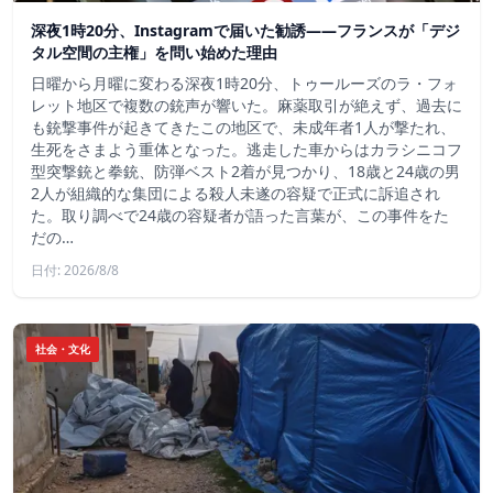
深夜1時20分、Instagramで届いた勧誘――フランスが「デジ
タル空間の主権」を問い始めた理由
日曜から月曜に変わる深夜1時20分、トゥールーズのラ・フォ
レット地区で複数の銃声が響いた。麻薬取引が絶えず、過去に
も銃撃事件が起きてきたこの地区で、未成年者1人が撃たれ、
生死をさまよう重体となった。逃走した車からはカラシニコフ
型突撃銃と拳銃、防弾ベスト2着が見つかり、18歳と24歳の男
2人が組織的な集団による殺人未遂の容疑で正式に訴追され
た。取り調べで24歳の容疑者が語った言葉が、この事件をた
だの…
日付: 2026/8/8
社会・文化