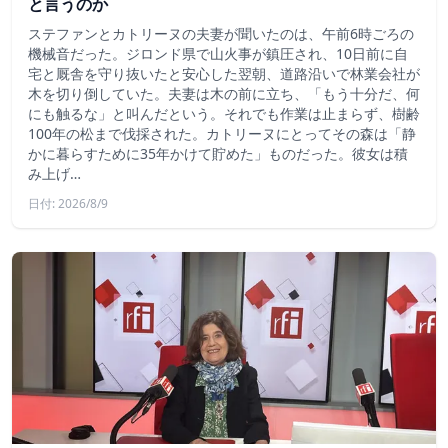
と言うのか
ステファンとカトリーヌの夫妻が聞いたのは、午前6時ごろの
機械音だった。ジロンド県で山火事が鎮圧され、10日前に自
宅と厩舎を守り抜いたと安心した翌朝、道路沿いで林業会社が
木を切り倒していた。夫妻は木の前に立ち、「もう十分だ、何
にも触るな」と叫んだという。それでも作業は止まらず、樹齢
100年の松まで伐採された。カトリーヌにとってその森は「静
かに暮らすために35年かけて貯めた」ものだった。彼女は積
み上げ…
日付: 2026/8/9