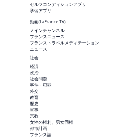
セルフコンディションアプリ
学習アプリ
動画(
LaFrance.TV
)
メインチャンネル
フランスニュース
フランストラベルメディテーション
ニュース
社会
経済
政治
社会問題
事件・犯罪
外交
教育
歴史
軍事
宗教
女性の権利、男女同権
都市計画
フランス語