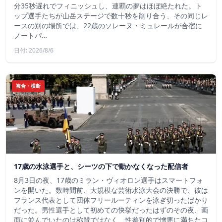
分35秒遅れでフィニッシュし、連覇の夢はほぼ絶たれた。ト
ップ選手たちが山岳ステージで数十秒を削り合う、その同じレ
ースの別の場所では、22歳のソレーヌ・ミュレールが合宿に
ノートパ…
日付: 2026/8/6
複合・横断
17歳の水泳選手と、シーツの下で動かなくなった配信者
8月3日の夜、17歳のミラン・ヴィオロン選手はスマートフォ
ンを開いた。数時間前、大規模な芸術水泳大会の決勝で、彼は
フランス代表として団体フリールーティンを泳ぎ切ったばかり
だった。男性選手として初めての快挙だったはずのその夜、画
面に並んでいたのは称賛ではなく、性差別的で憎悪に満ちたコ