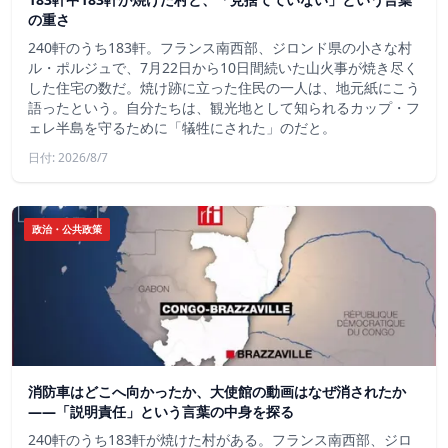
の重さ
240軒のうち183軒。フランス南西部、ジロンド県の小さな村
ル・ポルジュで、7月22日から10日間続いた山火事が焼き尽く
した住宅の数だ。焼け跡に立った住民の一人は、地元紙にこう
語ったという。自分たちは、観光地として知られるカップ・フ
ェレ半島を守るために「犠牲にされた」のだと。
日付: 2026/8/7
政治・公共政策
消防車はどこへ向かったか、大使館の動画はなぜ消されたか
——「説明責任」という言葉の中身を探る
240軒のうち183軒が焼けた村がある。フランス南西部、ジロ