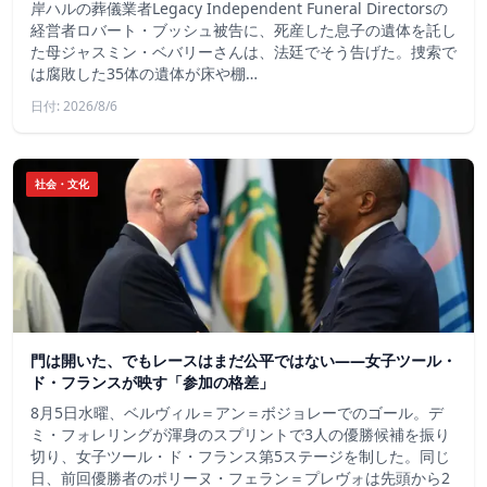
岸ハルの葬儀業者Legacy Independent Funeral Directorsの
経営者ロバート・ブッシュ被告に、死産した息子の遺体を託し
た母ジャスミン・ベバリーさんは、法廷でそう告げた。捜索で
は腐敗した35体の遺体が床や棚…
日付: 2026/8/6
社会・文化
門は開いた、でもレースはまだ公平ではない――女子ツール・
ド・フランスが映す「参加の格差」
8月5日水曜、ベルヴィル＝アン＝ボジョレーでのゴール。デ
ミ・フォレリングが渾身のスプリントで3人の優勝候補を振り
切り、女子ツール・ド・フランス第5ステージを制した。同じ
日、前回優勝者のポリーヌ・フェラン＝プレヴォは先頭から2