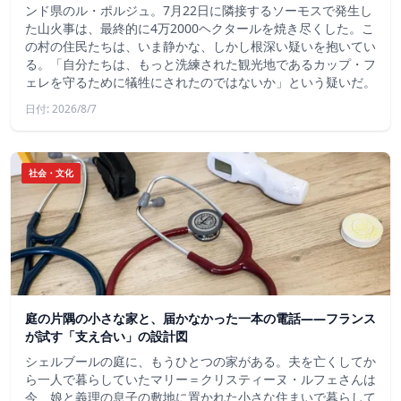
ンド県のル・ポルジュ。7月22日に隣接するソーモスで発生し
た山火事は、最終的に4万2000ヘクタールを焼き尽くした。こ
の村の住民たちは、いま静かな、しかし根深い疑いを抱いてい
る。「自分たちは、もっと洗練された観光地であるカップ・フ
ェレを守るために犠牲にされたのではないか」という疑いだ。
日付: 2026/8/7
社会・文化
庭の片隅の小さな家と、届かなかった一本の電話——フランス
が試す「支え合い」の設計図
シェルブールの庭に、もうひとつの家がある。夫を亡くしてか
ら一人で暮らしていたマリー＝クリスティーヌ・ルフェさんは
今、娘と義理の息子の敷地に置かれた小さな住まいで暮らして