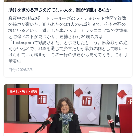
助けを求める声さえ持てない人を、誰が保護するのか
真夜中の1時20分、トゥールーズのラ・フォレット地区で複数
の銃声が響いた。狙われたのは1人の未成年者で、今も生死の
境にいるという。逃走した車からは、カラシニコフ型の突撃銃
と防弾ベストが見つかり、逮捕された24歳の男は
「Instagramで勧誘された」と供述したという。麻薬取引の絶
えない地区で、SNSを通じて少年たちが暴力の駒として吸い上
げられていく構図が、この一行の供述から見えてくる。これは
筆者の…
日付: 2026/8/8
暮らし・教育・健康