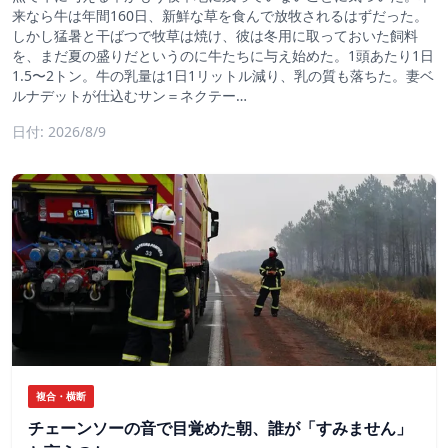
来なら牛は年間160日、新鮮な草を食んで放牧されるはずだった。
しかし猛暑と干ばつで牧草は焼け、彼は冬用に取っておいた飼料
を、まだ夏の盛りだというのに牛たちに与え始めた。1頭あたり1日
1.5〜2トン。牛の乳量は1日1リットル減り、乳の質も落ちた。妻ベ
ルナデットが仕込むサン＝ネクテー…
日付: 2026/8/9
複合・横断
チェーンソーの音で目覚めた朝、誰が「すみません」