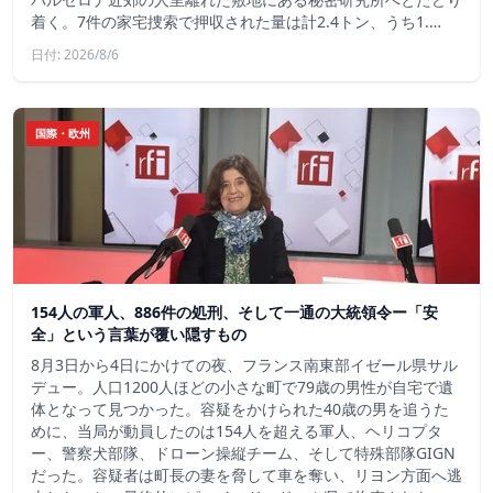
着く。7件の家宅捜索で押収された量は計2.4トン、うち1.…
日付: 2026/8/6
国際・欧州
154人の軍人、886件の処刑、そして一通の大統領令ー「安
全」という言葉が覆い隠すもの
8月3日から4日にかけての夜、フランス南東部イゼール県サル
デュー。人口1200人ほどの小さな町で79歳の男性が自宅で遺
体となって見つかった。容疑をかけられた40歳の男を追うた
めに、当局が動員したのは154人を超える軍人、ヘリコプタ
ー、警察犬部隊、ドローン操縦チーム、そして特殊部隊GIGN
だった。容疑者は町長の妻を脅して車を奪い、リヨン方面へ逃