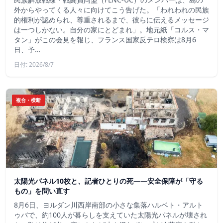
外からやってくる人々に向けてこう告げた。「われわれの民族
的権利が認められ、尊重されるまで、彼らに伝えるメッセージ
は一つしかない。自分の家にとどまれ」。地元紙「コルス・マ
タン」がこの会見を報じ、フランス国家反テロ検察は8月6
日、予…
日付: 2026/8/7
複合・横断
太陽光パネル10枚と、記者ひとりの死——安全保障が「守る
もの」を問い直す
8月6日、ヨルダン川西岸南部の小さな集落ハルベト・アルト
ゥバで、約100人が暮らしを支えていた太陽光パネルが壊され