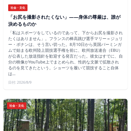
社会・文化
「お尻を撮影されたくない」――身体の尊厳は、誰が
決めるものか
「私はスポーツをしているのであって、下からお尻を撮影され
たくはありません」。フランスの棒高跳び選手マリー＝ジュリ
ー・ボナンは、そう言い切った。8月10日から英国バーミンガ
ムで始まる欧州陸上競技選手権を前に、欧州放送連合（EBU）
が公表した放送指針を歓迎する発言だった。彼女はすでに、自
分の映像がYouTube上でまとめられ、性的な文脈で拡散され
るのを見てきたという。ショーツを履いて競技すること自体
は…
日付: 2026/8/9
社会・文化