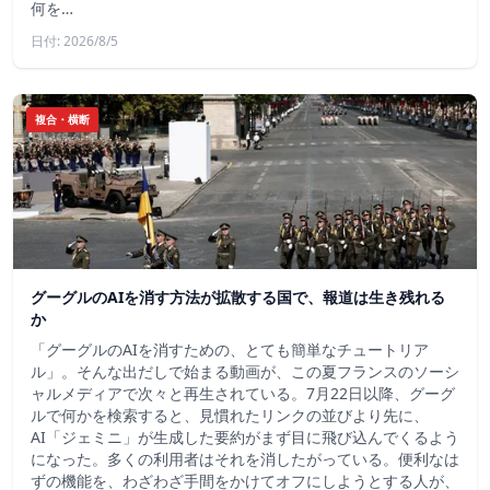
何を…
日付: 2026/8/5
複合・横断
グーグルのAIを消す方法が拡散する国で、報道は生き残れる
か
「グーグルのAIを消すための、とても簡単なチュートリア
ル」。そんな出だしで始まる動画が、この夏フランスのソーシ
ャルメディアで次々と再生されている。7月22日以降、グーグ
ルで何かを検索すると、見慣れたリンクの並びより先に、
AI「ジェミニ」が生成した要約がまず目に飛び込んでくるよう
になった。多くの利用者はそれを消したがっている。便利なは
ずの機能を、わざわざ手間をかけてオフにしようとする人が、