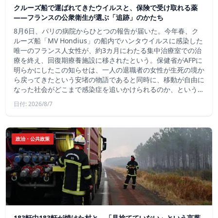
クルーズ船で運ばれてきたウイルスと、保険で受け取れる薬
――フランスの公衆衛生が選ぶ「追跡」のかたち
8月6日、パリの病院からひとつの報告が届いた。今年春、ク
ルーズ船「MV Hondius」の船内でハンタウイルスに感染した
唯一のフランス人女性が、約3カ月にわたる集中治療室での治
療を終え、回復期療養施設に移されたという。保健省がAFPに
明らかにしたこの知らせは、一人の退職者の女性が生死の境か
ら戻ってきたという安堵の物語であると同時に、移動が自由に
なった社会がどこまで感染症を追いかけられるのか、という…
日付: 2026/8/7
政治・公共政策
183軒中183軒が焼けた村と、「見捨てていない」という言葉