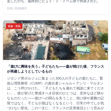
走したのち、最終的にピュイ・ド・ドーム県で拘束された。
日付: 2026/8/5
社会・文化
「遊びに興味を失う」子どもたち——森が焼けた後、フランス
が再建しようとしているもの
ジロンド県ポルジュに集まった300人の子どもの親たちに、緊
急心理医療班（CUMP）の責任者シャルル＝アンリ・マルタン
は、こう呼びかけた。「子どもたちを連れて相談に来てくださ
い」。彼が挙げた警戒すべき症状のひとつは、意外なほど静か
なものだった――遊びへの関心を失うこと。焼け跡や避難の記
憶ではなく、子どもが遊ばなくなるという、日常の中でしか気
づけない変化。この一文に、フランスの災害復旧という営みが