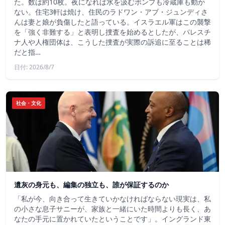
た。数は約10枚。夜になれば水を汲むポンプも冷蔵庫も動か
ない。住宅3軒は焼け、住民のラドワン・アブ・ジュンディさ
んは妻と娘が負傷したと語っている。イスラエル軍はこの襲撃
を「強く非難する」と表明し捜査を始めるとしたが、パレスチ
ナ人や人権団体は、こうした捜査が実際の訴追に至ることは稀
だと指…
日付: 2026/8/7
社会・文化
遺灰の身元も、編集の独立も、誰が保証するのか
「私が今、向き合って生きていかなければならない現実は、私
の小さな息子サニーが、家族と一緒にいた時間よりも長く、あ
なたの手元に置かれていたということです」。イングランド東