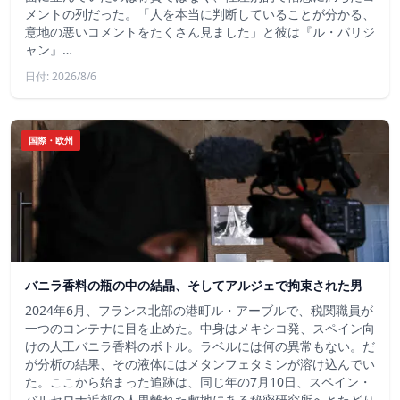
メントの列だった。「人を本当に判断していることが分かる、
意地の悪いコメントをたくさん見ました」と彼は『ル・パリジ
ャン』…
日付: 2026/8/6
国際・欧州
バニラ香料の瓶の中の結晶、そしてアルジェで拘束された男
2024年6月、フランス北部の港町ル・アーブルで、税関職員が
一つのコンテナに目を止めた。中身はメキシコ発、スペイン向
けの人工バニラ香料のボトル。ラベルには何の異常もない。だ
が分析の結果、その液体にはメタンフェタミンが溶け込んでい
た。ここから始まった追跡は、同じ年の7月10日、スペイン・
バルセロナ近郊の人里離れた敷地にある秘密研究所へとたどり