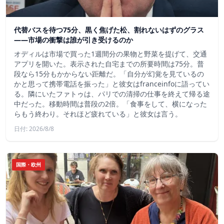
代替バスを待つ75分、黒く焦げた松、割れないはずのグラス
——市場の衝撃は誰が引き受けるのか
オディルは市場で買った1週間分の果物と野菜を提げて、交通
アプリを開いた。表示された自宅までの所要時間は75分。普
段なら15分もかからない距離だ。「自分が幻覚を見ているの
かと思って携帯電話を振った」と彼女はfranceinfoに語ってい
る。隣にいたファトゥは、パリでの清掃の仕事を終えて帰る途
中だった。移動時間は普段の2倍。「食事をして、横になった
らもう終わり。それほど疲れている」と彼女は言う。
日付: 2026/8/8
国際・欧州