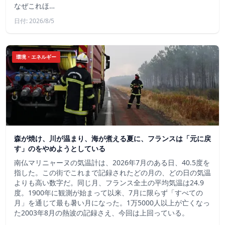
なぜこれほ…
日付: 2026/8/5
環境・エネルギー
森が焼け、川が温まり、海が煮える夏に、フランスは「元に戻
す」のをやめようとしている
南仏マリニャーヌの気温計は、2026年7月のある日、40.5度を
指した。この街でこれまで記録されたどの月の、どの日の気温
よりも高い数字だ。同じ月、フランス全土の平均気温は24.9
度。1900年に観測が始まって以来、7月に限らず「すべての
月」を通じて最も暑い月になった。1万5000人以上が亡くなっ
た2003年8月の熱波の記録さえ、今回は上回っている。