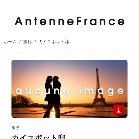
ホーム
/
旅行
/
カイユボット邸
旅行
カイユボット邸