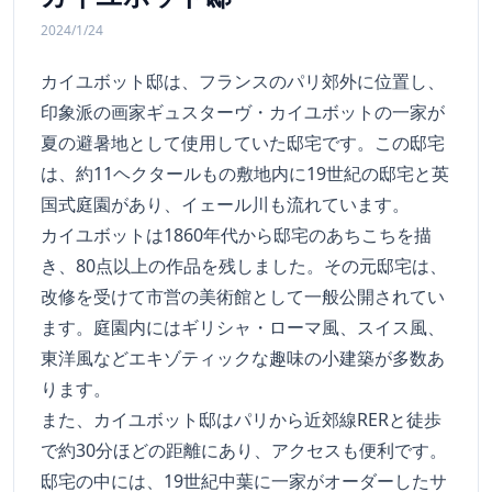
2024/1/24
カイユボット邸は、フランスのパリ郊外に位置し、
印象派の画家ギュスターヴ・カイユボットの一家が
夏の避暑地として使用していた邸宅です。この邸宅
は、約11ヘクタールもの敷地内に19世紀の邸宅と英
国式庭園があり、イェール川も流れています。
カイユボットは1860年代から邸宅のあちこちを描
き、80点以上の作品を残しました。その元邸宅は、
改修を受けて市営の美術館として一般公開されてい
ます。庭園内にはギリシャ・ローマ風、スイス風、
東洋風などエキゾティックな趣味の小建築が多数あ
ります。
また、カイユボット邸はパリから近郊線RERと徒歩
で約30分ほどの距離にあり、アクセスも便利です。
邸宅の中には、19世紀中葉に一家がオーダーしたサ