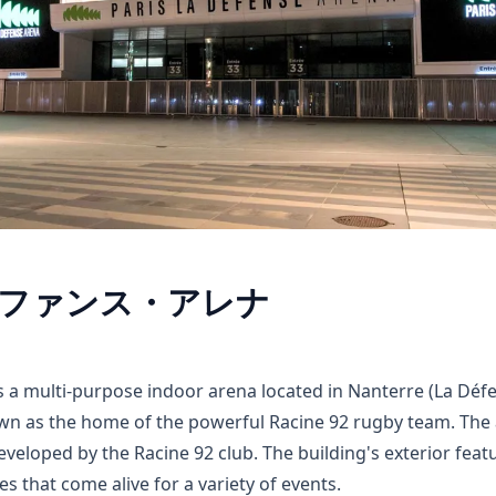
ファンス・アレナ
s a multi-purpose indoor arena located in Nanterre (La Déf
nown as the home of the powerful Racine 92 rugby team. The
eloped by the Racine 92 club. The building's exterior feat
s that come alive for a variety of events.