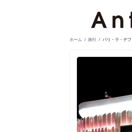
ホーム
/
旅行
/
パリ・ラ・デフ