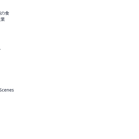
圏の食
産業
ル
 Scenes