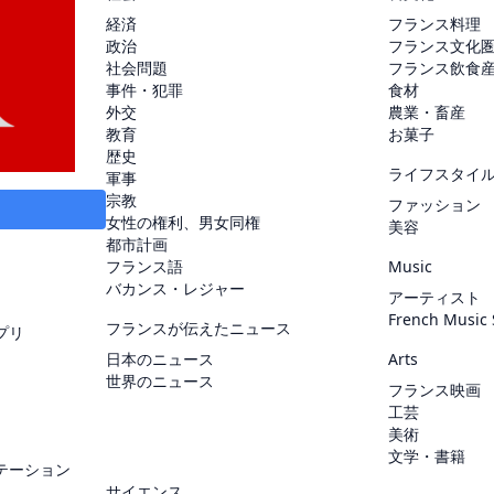
経済
フランス料理
政治
フランス文化
社会問題
フランス飲食
事件・犯罪
食材
外交
農業・畜産
教育
お菓子
歴史
ライフスタイ
軍事
宗教
ファッション
女性の権利、男女同権
美容
都市計画
フランス語
Music
バカンス・レジャー
アーティスト
French Music
フランスが伝えたニュース
プリ
日本のニュース
Arts
世界のニュース
フランス映画
工芸
美術
文学・書籍
テーション
サイエンス