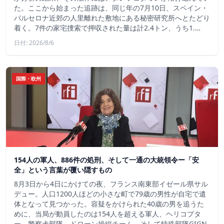
た。ここから始まった追跡は、同じ年の7月10日、スペイン・
バルセロナ近郊の人里離れた敷地にある秘密研究所へとたどり
着く。7件の家宅捜索で押収された量は計2.4トン、うち1.…
日付: 2026/8/6
国際・欧州
154人の軍人、886件の処刑、そして一通の大統領令ー「安
全」という言葉が覆い隠すもの
8月3日から4日にかけての夜、フランス南東部イゼール県サル
デュー。人口1200人ほどの小さな町で79歳の男性が自宅で遺
体となって見つかった。容疑をかけられた40歳の男を追うた
めに、当局が動員したのは154人を超える軍人、ヘリコプタ
ー、警察犬部隊、ドローン操縦チーム、そして特殊部隊GIGN