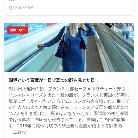
日付: 2026/8/5
国際・欧州
国境という言葉が一日で五つの顔を見せた日
8月4日火曜日の朝、フランス北部セーヌ＝マリティーム県ヴ
ール＝レ＝ローズを出た一艘の船が、フランスと英国の領海の
境界に差しかかったところでエンジンから火を噴いた。乗って
いた人々は次々と海に飛び込み、フランスと英国の船が総出で
157人を引き揚げた。死者はいなかったが、看護師の初期確認
では低体温症の症例が報告されている。当局はこの日の救助
を、2018年に英仏海峡での非正規な渡航が始まって以来の
「主要な…