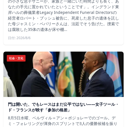
の小さな息子サニーが、家族と一緒にいた時間よりも長く、あ
なたの手元に置かれていたということです」。イングランド東
岸ハルの葬儀業者Legacy Independent Funeral Directorsの
経営者ロバート・ブッシュ被告に、死産した息子の遺体を託し
た母ジャスミン・ベバリーさんは、法廷でそう告げた。捜索で
は腐敗した35体の遺体が床や棚…
日付: 2026/8/6
社会・文化
門は開いた、でもレースはまだ公平ではない――女子ツール・
ド・フランスが映す「参加の格差」
8月5日水曜、ベルヴィル＝アン＝ボジョレーでのゴール。デ
ミ・フォレリングが渾身のスプリントで3人の優勝候補を振り