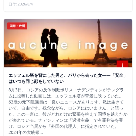
日付: 2026/8/4
国際・欧州
エッフェル塔を背にした男と、パリから去った女——「安全」
はいつも同じ顔をしていない
8月3日、ロシアの反体制派ボリス・ナデジディンがテレグラ
ムに投稿した動画には、エッフェル塔が背景に映っていた。
63歳の元下院議員は「良いニュースがあります。私は生きて
いて、自由です。残念ながら、ロシアにはいません」と語っ
た。この一言に、彼がどれだけの緊張を抱えて国境を越えたか
が表れている。ナデジディンは「過激主義」で有罪判決を受
け、ロシア当局から「外国の代理人」に指定されていた。
2024年の大統領…