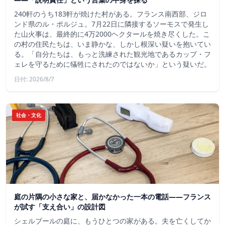
240軒のうち183軒が焼けた村がある。フランス南西部、ジロ
ンド県のル・ポルジュ。7月22日に隣接するソーモスで発生し
た山火事は、最終的に4万2000ヘクタールを焼き尽くした。こ
の村の住民たちは、いま静かな、しかし根深い疑いを抱いてい
る。「自分たちは、もっと洗練された観光地であるカップ・フ
ェレを守るために犠牲にされたのではないか」という疑いだ。
日付: 2026/8/7
社会・文化
庭の片隅の小さな家と、届かなかった一本の電話——フランス
が試す「支え合い」の設計図
シェルブールの庭に、もうひとつの家がある。夫を亡くしてか