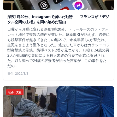
深夜1時20分、Instagramで届いた勧誘――フランスが「デジ
タル空間の主権」を問い始めた理由
日曜から月曜に変わる深夜1時20分、トゥールーズのラ・フォ
レット地区で複数の銃声が響いた。麻薬取引が絶えず、過去に
も銃撃事件が起きてきたこの地区で、未成年者1人が撃たれ、
生死をさまよう重体となった。逃走した車からはカラシニコフ
型突撃銃と拳銃、防弾ベスト2着が見つかり、18歳と24歳の男
2人が組織的な集団による殺人未遂の容疑で正式に訴追され
た。取り調べで24歳の容疑者が語った言葉が、この事件をた
だの…
日付: 2026/8/8
社会・文化