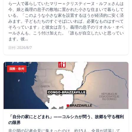
ら一人で暮らしていたマリー＝クリスティーヌ・ルフェさんは
今、娘と義理の息子の敷地に置かれた小さな住まいで暮らして
いる。「このような小さな家を設置するほうが経済的に安く済
みます。子どもたちのすぐそばにいれば、必要なものはすべて
そろっています」と彼女は言う。義理の息子のリオネル・オベ
ールさんも、こう付け加えた。「誰もが自立したいと思ってい
ます。彼…
日付: 2026/8/7
国際・欧州
「自分の家にとどまれ」——コルシカが問う、故郷を守る権利
の限界
非公開の記者会見に集まったのは、約15人。全員が武装して