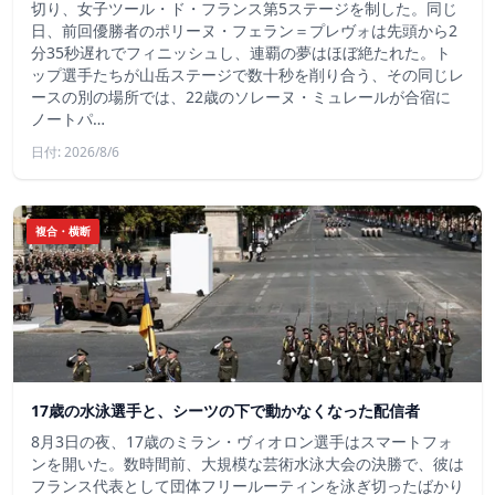
切り、女子ツール・ド・フランス第5ステージを制した。同じ
日、前回優勝者のポリーヌ・フェラン＝プレヴォは先頭から2
分35秒遅れでフィニッシュし、連覇の夢はほぼ絶たれた。ト
ップ選手たちが山岳ステージで数十秒を削り合う、その同じレ
ースの別の場所では、22歳のソレーヌ・ミュレールが合宿に
ノートパ…
日付: 2026/8/6
複合・横断
17歳の水泳選手と、シーツの下で動かなくなった配信者
8月3日の夜、17歳のミラン・ヴィオロン選手はスマートフォ
ンを開いた。数時間前、大規模な芸術水泳大会の決勝で、彼は
フランス代表として団体フリールーティンを泳ぎ切ったばかり