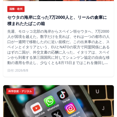
国際・欧州
セウタの海岸に立った7万2000人と、リールの倉庫に
積まれたたばこの箱
先週、モロッコ北部の海岸からスペイン領セウタへ、7万2000
人が国境を越えた。数字だけを見れば、それは一つの都市の人
口が一週間で移動したのに近い規模だ。この出来事のあと、ス
ペインとイタリアという、EUとNATOの双方で同盟関係にある
はずの二国が、外交文書の応酬に入った。イタリアは、スペイ
ンから到着する第三国国民に対してシェンゲン協定の自由な移
動の適用を停止し、少なくとも8月15日まではこれを撤回し…
日付: 2026/8/8
科学技術・デジタル