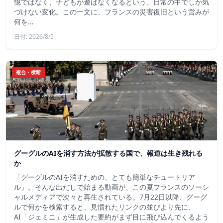
憶ではなく、子どもが遊ばなくなるという、日常の中でしか気
づけない変化。この一文に、フランスの災害復旧という営みが
何を…
日付: 2026/8/5
複合・横断
グーグルのAIを消す方法が拡散する国で、報道は生き残れる
か
「グーグルのAIを消すための、とても簡単なチュートリア
ル」。そんな出だしで始まる動画が、この夏フランスのソーシ
ャルメディアで次々と再生されている。7月22日以降、グーグ
ルで何かを検索すると、見慣れたリンクの並びより先に、
AI「ジェミニ」が生成した要約がまず目に飛び込んでくるよう