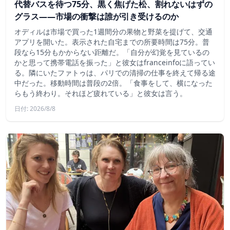
代替バスを待つ75分、黒く焦げた松、割れないはずの
グラス——市場の衝撃は誰が引き受けるのか
オディルは市場で買った1週間分の果物と野菜を提げて、交通
アプリを開いた。表示された自宅までの所要時間は75分。普
段なら15分もかからない距離だ。「自分が幻覚を見ているの
かと思って携帯電話を振った」と彼女はfranceinfoに語ってい
る。隣にいたファトゥは、パリでの清掃の仕事を終えて帰る途
中だった。移動時間は普段の2倍。「食事をして、横になった
らもう終わり。それほど疲れている」と彼女は言う。
日付: 2026/8/8