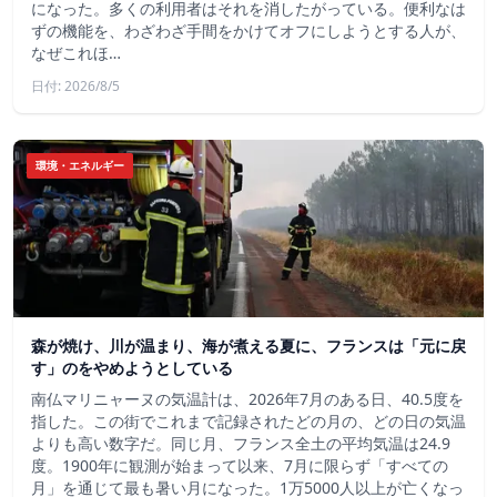
になった。多くの利用者はそれを消したがっている。便利なは
ずの機能を、わざわざ手間をかけてオフにしようとする人が、
なぜこれほ…
日付: 2026/8/5
環境・エネルギー
森が焼け、川が温まり、海が煮える夏に、フランスは「元に戻
す」のをやめようとしている
南仏マリニャーヌの気温計は、2026年7月のある日、40.5度を
指した。この街でこれまで記録されたどの月の、どの日の気温
よりも高い数字だ。同じ月、フランス全土の平均気温は24.9
度。1900年に観測が始まって以来、7月に限らず「すべての
月」を通じて最も暑い月になった。1万5000人以上が亡くなっ