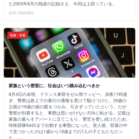
た2003年8月の熱波の記録さえ、今回は上回っている。
日付: 2026/8/5
社会・文化
家族という密室に、社会はいつ踏み込むべきか
8月4日の未明、フランス東部モゼル県ウッピー。深夜11時過
ぎ、警察は路上での暴行の通報を受けて駆けつけた。39歳の
父親が18歳の娘の髪をつかみ、引きずっていたという。だが
警察が到着すると、事態は思いがけない方向に転がる。父親は
家族の暮らすアパートに立てこもり、警官を脅し続けたため、
特殊部隊RAIDまで出動する事態になった。突入後、部屋の中
で見つかったのは1歳から18歳までの7人の子どもたちだっ
た。…