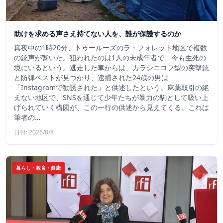
助けを求める声さえ持てない人を、誰が保護するのか
真夜中の1時20分、トゥールーズのラ・フォレット地区で複数
の銃声が響いた。狙われたのは1人の未成年者で、今も生死の
境にいるという。逃走した車からは、カラシニコフ型の突撃銃
と防弾ベストが見つかり、逮捕された24歳の男は
「Instagramで勧誘された」と供述したという。麻薬取引の絶
えない地区で、SNSを通じて少年たちが暴力の駒として吸い上
げられていく構図が、この一行の供述から見えてくる。これは
筆者の…
日付: 2026/8/8
暮らし・教育・健康