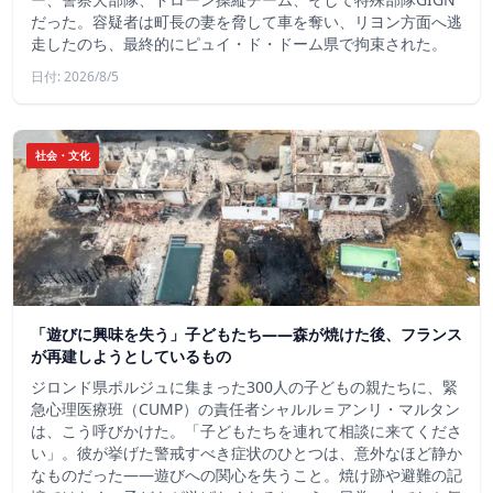
だった。容疑者は町長の妻を脅して車を奪い、リヨン方面へ逃
走したのち、最終的にピュイ・ド・ドーム県で拘束された。
日付: 2026/8/5
社会・文化
「遊びに興味を失う」子どもたち——森が焼けた後、フランス
が再建しようとしているもの
ジロンド県ポルジュに集まった300人の子どもの親たちに、緊
急心理医療班（CUMP）の責任者シャルル＝アンリ・マルタン
は、こう呼びかけた。「子どもたちを連れて相談に来てくださ
い」。彼が挙げた警戒すべき症状のひとつは、意外なほど静か
なものだった――遊びへの関心を失うこと。焼け跡や避難の記