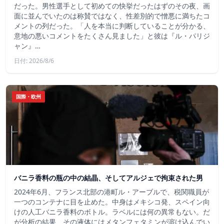
だった。男性選手として初めての快挙だったはずのその夜、画
面に並んでいたのは称賛ではなく、性差別的で憎悪に満ちたコ
メントの列だった。「人を本当に判断していることが分かる、
意地の悪いコメントをたくさん見ました」と彼は『ル・パリジ
ャン』…
日付: 2026/8/6
国際・欧州
バニラ香料の瓶の中の結晶、そしてアルジェで拘束された男
2024年6月、フランス北部の港町ル・アーブルで、税関職員が
一つのコンテナに目を止めた。中身はメキシコ発、スペイン向
けの人工バニラ香料のボトル。ラベルには何の異常もない。だ
が分析の結果、その液体にはメタンフェタミンが溶け込んでい