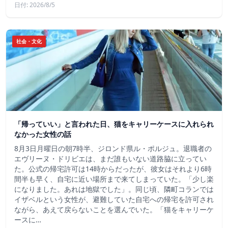
日付: 2026/8/5
社会・文化
「帰っていい」と言われた日、猫をキャリーケースに入れられ
なかった女性の話
8月3日月曜日の朝7時半、ジロンド県ル・ポルジュ。退職者の
エヴリーヌ・ドリビエは、まだ誰もいない道路脇に立ってい
た。公式の帰宅許可は14時からだったが、彼女はそれより6時
間半も早く、自宅に近い場所まで来てしまっていた。「少し楽
になりました。あれは地獄でした」。同じ頃、隣町コランでは
イザベルという女性が、避難していた自宅への帰宅を許可され
ながら、あえて戻らないことを選んでいた。「猫をキャリーケ
ースに…