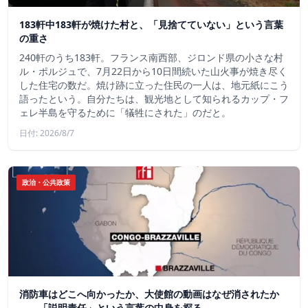
183軒中183軒が焼けた村と、「見捨てていない」という言葉
の重さ
240軒のうち183軒。フランス南西部、ジロンド県の小さな村
ル・ポルジュで、7月22日から10日間続いた山火事が焼き尽く
した住宅の数だ。焼け跡に立った住民の一人は、地元紙にこう
語ったという。自分たちは、観光地として知られるカップ・フ
ェレ半島を守るために「犠牲にされた」のだと。
日付: 2026/8/7
政治・公共政策
消防車はどこへ向かったか、大使館の動画はなぜ消されたか
——「説明責任」という言葉の中身を探る