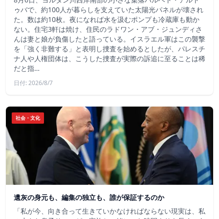
ゥバで、約100人が暮らしを支えていた太陽光パネルが壊され
た。数は約10枚。夜になれば水を汲むポンプも冷蔵庫も動か
ない。住宅3軒は焼け、住民のラドワン・アブ・ジュンディさ
んは妻と娘が負傷したと語っている。イスラエル軍はこの襲撃
を「強く非難する」と表明し捜査を始めるとしたが、パレスチ
ナ人や人権団体は、こうした捜査が実際の訴追に至ることは稀
だと指…
日付: 2026/8/7
社会・文化
遺灰の身元も、編集の独立も、誰が保証するのか
「私が今、向き合って生きていかなければならない現実は、私