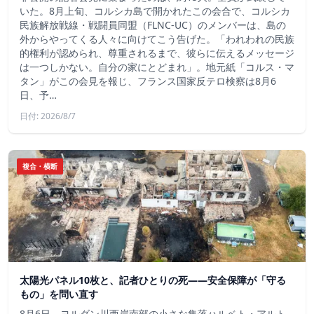
いた。8月上旬、コルシカ島で開かれたこの会合で、コルシカ
民族解放戦線・戦闘員同盟（FLNC-UC）のメンバーは、島の
外からやってくる人々に向けてこう告げた。「われわれの民族
的権利が認められ、尊重されるまで、彼らに伝えるメッセージ
は一つしかない。自分の家にとどまれ」。地元紙「コルス・マ
タン」がこの会見を報じ、フランス国家反テロ検察は8月6
日、予…
日付: 2026/8/7
複合・横断
太陽光パネル10枚と、記者ひとりの死——安全保障が「守る
もの」を問い直す
8月6日、ヨルダン川西岸南部の小さな集落ハルベト・アルト