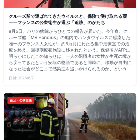
クルーズ船で運ばれてきたウイルスと、保険で受け取れる薬
――フランスの公衆衛生が選ぶ「追跡」のかたち
8月6日、パリの病院からひとつの報告が届いた。今年春、ク
ルーズ船「MV Hondius」の船内でハンタウイルスに感染した
唯一のフランス人女性が、約3カ月にわたる集中治療室での治
療を終え、回復期療養施設に移されたという。保健省がAFPに
明らかにしたこの知らせは、一人の退職者の女性が生死の境か
ら戻ってきたという安堵の物語であると同時に、移動が自由に
なった社会がどこまで感染症を追いかけられるのか、という…
日付: 2026/8/7
政治・公共政策