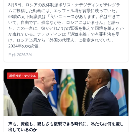
8月3日、ロシアの反体制派ボリス・ナデジディンがテレグラ
ムに投稿した動画には、エッフェル塔が背景に映っていた。
63歳の元下院議員は「良いニュースがあります。私は生きて
いて、自由です。残念ながら、ロシアにはいません」と語っ
た。この一言に、彼がどれだけの緊張を抱えて国境を越えたか
が表れている。ナデジディンは「過激主義」で有罪判決を受
け、ロシア当局から「外国の代理人」に指定されていた。
2024年の大統領…
日付: 2026/8/4
科学技術・デジタル
声も、資産も、親しさも複製できる時代に、私たちは何を差し
出しているのか