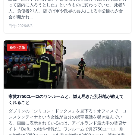
って店内に入ろうとした」というものに変わっていた。死者3
人、負傷者21人。店では軍や政界の要人による非公開の夕食
会が開かれ…
日付: 2026/8/3
経済・労働
家賃2750ユーロのワンルームと、燃え尽きた別荘地が教えて
くれること
ダブリンの「シリコン・ドックス」を見下ろすオフィスで、コ
ンスタンティナという女性が自分の携帯電話を覗き込んでい
る。画面に表示されているのは、アイルランド最大手の賃貸サ
イト「Daft」の物件情報だ。ワンルームで月2750ユーロ、別
の物件は2350ユーロ、また別の物件は2400ユーロ。彼女は米