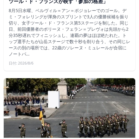
ツール・ド・フランスが映す「参加の格差」
8月5日水曜、ベルヴィル＝アン＝ボジョレーでのゴール。デ
ミ・フォレリングが渾身のスプリントで3人の優勝候補を振り
切り、女子ツール・ド・フランス第5ステージを制した。同じ
日、前回優勝者のポリーヌ・フェラン＝プレヴォは先頭から2
分35秒遅れでフィニッシュし、連覇の夢はほぼ絶たれた。ト
ップ選手たちが山岳ステージで数十秒を削り合う、その同じレ
ースの別の場所では、22歳のソレーヌ・ミュレールが合宿に
ノートパ…
日付: 2026/8/6