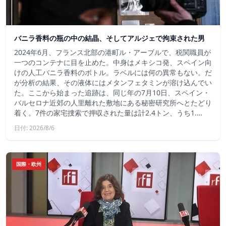
バニラ香料の瓶の中の結晶、そしてアルジェで拘束された男
2024年6月、フランス北部の港町ル・アーブルで、税関職員が
一つのコンテナに目を止めた。中身はメキシコ発、スペイン向
けの人工バニラ香料のボトル。ラベルには何の異常もない。だ
が分析の結果、その液体にはメタンフェタミンが溶け込んでい
た。ここから始まった追跡は、同じ年の7月10日、スペイン・
バルセロナ近郊の人里離れた敷地にある秘密研究所へとたどり
着く。7件の家宅捜索で押収された量は計2.4トン、うち1.…
日付: 2026/8/6
国際・欧州