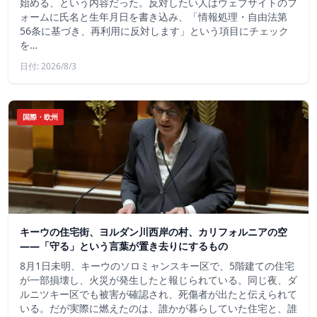
始める、という内容だった。反対したい人はウェブサイトのフ
ォームに氏名と生年月日を書き込み、「情報処理・自由法第
56条に基づき、再利用に反対します」という項目にチェック
を…
日付: 2026/8/3
国際・欧州
キーウの住宅街、ヨルダン川西岸の村、カリフォルニアの空
——「守る」という言葉が置き去りにするもの
8月1日未明、キーウのソロミャンスキー区で、5階建ての住宅
が一部損壊し、火災が発生したと報じられている。同じ夜、ダ
ルニツキー区でも被害が確認され、死傷者が出たと伝えられて
いる。だが実際に燃えたのは、誰かが暮らしていた住宅と、誰