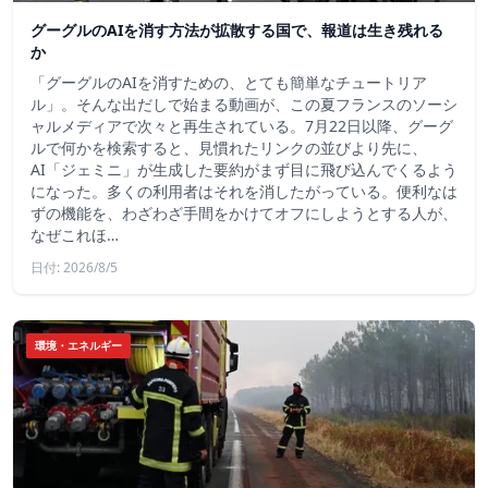
グーグルのAIを消す方法が拡散する国で、報道は生き残れる
か
「グーグルのAIを消すための、とても簡単なチュートリア
ル」。そんな出だしで始まる動画が、この夏フランスのソーシ
ャルメディアで次々と再生されている。7月22日以降、グーグ
ルで何かを検索すると、見慣れたリンクの並びより先に、
AI「ジェミニ」が生成した要約がまず目に飛び込んでくるよう
になった。多くの利用者はそれを消したがっている。便利なは
ずの機能を、わざわざ手間をかけてオフにしようとする人が、
なぜこれほ…
日付: 2026/8/5
環境・エネルギー