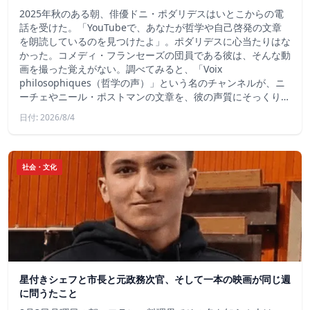
2025年秋のある朝、俳優ドニ・ポダリデスはいとこからの電
話を受けた。「YouTubeで、あなたが哲学や自己啓発の文章
を朗読しているのを見つけたよ」。ポダリデスに心当たりはな
かった。コメディ・フランセーズの団員である彼は、そんな動
画を撮った覚えがない。調べてみると、「Voix
philosophiques（哲学の声）」という名のチャンネルが、ニ
ーチェやニール・ポストマンの文章を、彼の声質にそっくり…
日付: 2026/8/4
社会・文化
星付きシェフと市長と元政務次官、そして一本の映画が同じ週
に問うたこと