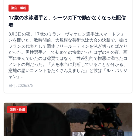
複合・横断
17歳の水泳選手と、シーツの下で動かなくなった配信
者
8月3日の夜、17歳のミラン・ヴィオロン選手はスマートフォ
ンを開いた。数時間前、大規模な芸術水泳大会の決勝で、彼は
フランス代表として団体フリールーティンを泳ぎ切ったばかり
だった。男性選手として初めての快挙だったはずのその夜、画
面に並んでいたのは称賛ではなく、性差別的で憎悪に満ちたコ
メントの列だった。「人を本当に判断していることが分かる、
意地の悪いコメントをたくさん見ました」と彼は『ル・パリジ
ャン』…
日付: 2026/8/6
国際・欧州