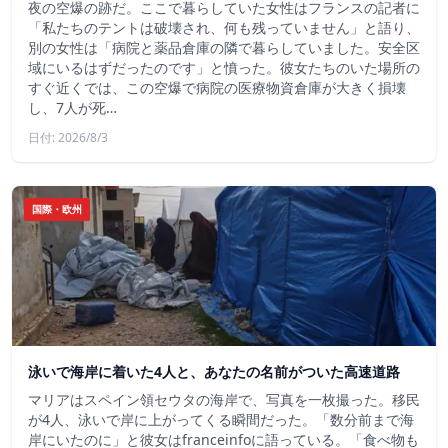
夜の空爆の跡だ。ここで暮らしていた女性はフランスの記者に
「私たちのテントは破壊され、何も残っていません」と語り、
別の女性は「病院と薬品倉庫の隣で暮らしていました。安全区
域にいるはずだったのです」と憤った。彼女たちのいた場所の
すぐ近くでは、この空爆で病院の医療物資倉庫が大きく損壊
し、7人が死…
日付: 2026/8/3
国際・欧州
泳いで海岸に着いた4人と、あなたの名前がついた高速道路
マリアはスペイン領セウタの海岸で、写真を一枚撮った。移民
が4人、泳いで岸に上がってくる瞬間だった。「数分前まで海
岸にいたのに」と彼女はfranceinfoに語っている。「食べ物も