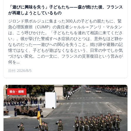
「遊びに興味を失う」子どもたち——森が焼けた後、フランス
が再建しようとしているもの
ジロンド県ポルジュに集まった300人の子どもの親たちに、緊
急心理医療班（CUMP）の責任者シャルル＝アンリ・マルタン
は、こう呼びかけた。「子どもたちを連れて相談に来てくださ
い」。彼が挙げた警戒すべき症状のひとつは、意外なほど静か
なものだった――遊びへの関心を失うこと。焼け跡や避難の記
憶ではなく、子どもが遊ばなくなるという、日常の中でしか気
づけない変化。この一文に、フランスの災害復旧という営みが
何を…
日付: 2026/8/5
複合・横断