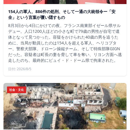
154人の軍人、886件の処刑、そして一通の大統領令ー「安
全」という言葉が覆い隠すもの
8月3日から4日にかけての夜、フランス南東部イゼール県サル
デュー。人口1200人ほどの小さな町で79歳の男性が自宅で遺
体となって見つかった。容疑をかけられた40歳の男を追うた
めに、当局が動員したのは154人を超える軍人、ヘリコプタ
ー、警察犬部隊、ドローン操縦チーム、そして特殊部隊GIGN
だった。容疑者は町長の妻を脅して車を奪い、リヨン方面へ逃
走したのち、最終的にピュイ・ド・ドーム県で拘束された。
日付: 2026/8/5
社会・文化