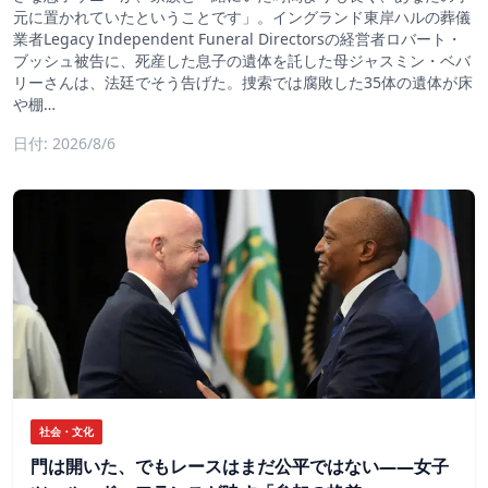
元に置かれていたということです」。イングランド東岸ハルの葬儀
業者Legacy Independent Funeral Directorsの経営者ロバート・
ブッシュ被告に、死産した息子の遺体を託した母ジャスミン・ベバ
リーさんは、法廷でそう告げた。捜索では腐敗した35体の遺体が床
や棚…
日付: 2026/8/6
社会・文化
門は開いた、でもレースはまだ公平ではない――女子