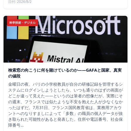
日付: 2026/8/2
科学技術・デジタル
検索窓の向こうに何を賭けているのか——GAFAと国家、真実
の値段
金曜日の夜、パリの小学校教員が自分の研修記録を管理するシ
ステムにログインしようとしたら、いつも通りのはずの画面が
どこか違って見えた——というのは筆者の想像だが、実際にそ
の週末、フランスでは似たような不安を抱えた人が少なくなか
ったはずだ。7月31日、フランス国民教育省は、業務用アカウ
ントへのなりすましによって「多数」の職員の個人データが抜
き取られた可能性があると発表した。住所や電話番号、社会保
障番号…