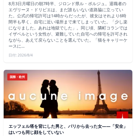
8月3日月曜日の朝7時半、ジロンド県ル・ポルジュ。退職者の
エヴリーヌ・ドリビエは、まだ誰もいない道路脇に立ってい
た。公式の帰宅許可は14時からだったが、彼女はそれより6時
間半も早く、自宅に近い場所まで来てしまっていた。「少し楽
になりました。あれは地獄でした」。同じ頃、隣町コランでは
イザベルという女性が、避難していた自宅への帰宅を許可され
ながら、あえて戻らないことを選んでいた。「猫をキャリーケ
ースに…
日付: 2026/8/4
国際・欧州
エッフェル塔を背にした男と、パリから去った女——「安全」
はいつも同じ顔をしていない