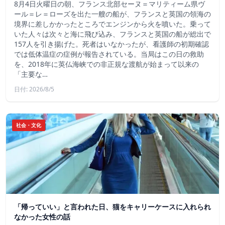
8月4日火曜日の朝、フランス北部セーヌ＝マリティーム県ヴ
ール＝レ＝ローズを出た一艘の船が、フランスと英国の領海の
境界に差しかかったところでエンジンから火を噴いた。乗って
いた人々は次々と海に飛び込み、フランスと英国の船が総出で
157人を引き揚げた。死者はいなかったが、看護師の初期確認
では低体温症の症例が報告されている。当局はこの日の救助
を、2018年に英仏海峡での非正規な渡航が始まって以来の
「主要な…
日付: 2026/8/5
社会・文化
「帰っていい」と言われた日、猫をキャリーケースに入れられ
なかった女性の話