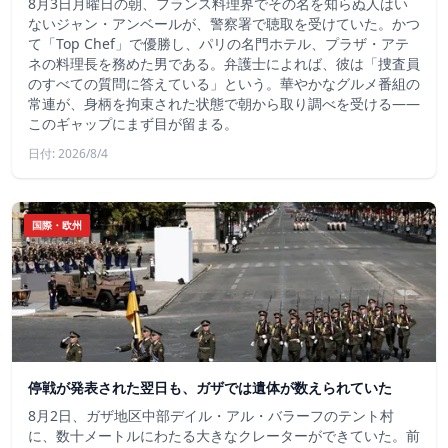
8月3日月曜日の朝、フランス料理界でその名を知らぬ人はい
ないジャン・アンベールが、警察署で聴取を受けていた。かつ
て「Top Chef」で優勝し、パリの名門ホテル、プラザ・アテ
ネの料理長を務めた男である。弁護士によれば、彼は「捜査員
のすべての質問に答えている」という。華やかなグルメ番組の
常連が、身柄を拘束された状態で朝から取り調べを受ける――
このギャップにまず目が留まる。
日付: 2026/8/4
国際・欧州
停戦が発表された翌日も、ガザでは遺体が数えられていた
8月2日、ガザ地区中部デイル・アル・バラーフのテント村
に、数十メートルにわたる大きなクレーターができていた。前