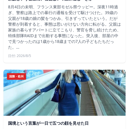
8月4日の未明、フランス東部モゼル県ウッピー。深夜11時過
ぎ、警察は路上での暴行の通報を受けて駆けつけた。39歳の
父親が18歳の娘の髪をつかみ、引きずっていたという。だが
警察が到着すると、事態は思いがけない方向に転がる。父親は
家族の暮らすアパートに立てこもり、警官を脅し続けたため、
特殊部隊RAIDまで出動する事態になった。突入後、部屋の中
で見つかったのは1歳から18歳までの7人の子どもたちだっ
た。…
日付: 2026/8/5
国際・欧州
国境という言葉が一日で五つの顔を見せた日