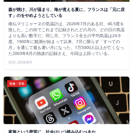
森が焼け、川が温まり、海が煮える夏に、フランスは「元に戻
す」のをやめようとしている
南仏マリニャーヌの気温計は、2026年7月のある日、40.5度を
指した。この街でこれまで記録されたどの月の、どの日の気温
よりも高い数字だ。同じ月、フランス全土の平均気温は24.9
度。1900年に観測が始まって以来、7月に限らず「すべての
月」を通じて最も暑い月になった。1万5000人以上が亡くなっ
た2003年8月の熱波の記録さえ、今回は上回っている。
日付: 2026/8/5
社会・文化
家族という密室に、社会はいつ踏み込むべきか