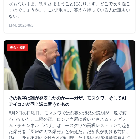
水もないまま、街をさまようことになります。どこで夜を過ご
すのでしょうか」。この問いに、答えを持っている人は誰もい
ない。
日付: 2026/8/3
複合・横断
その数字は誰が発表したのか——ガザ、モスクワ、そしてAI
アイコンが同じ週に問うたもの
8月2日の日曜日、モスクワでは前夜の爆発の説明が一晩で変
わっていた。土曜の夜、ロシア当局に近いとされるテレグラ
ム・チャンネル「バザ」は、モスクワの高級レストランで起き
た爆発を「厨房のガス爆発」と伝えた。だが夜が明ける前に、
話は「身元不明の女性が小包に隠した手製の即席爆発装置を持