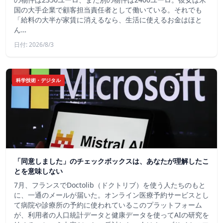
国の大手企業で顧客担当責任者として働いている。それでも
「給料の大半が家賃に消えるなら、生活に使えるお金はほと
ん…
日付: 2026/8/3
科学技術・デジタル
「同意しました」のチェックボックスは、あなたが理解したこ
とを意味しない
7月、フランスでDoctolib（ドクトリブ）を使う人たちのもと
に、一通のメールが届いた。オンライン医療予約サービスとし
て病院や診療所の予約に使われているこのプラットフォーム
が、利用者の人口統計データと健康データを使ってAIの研究を