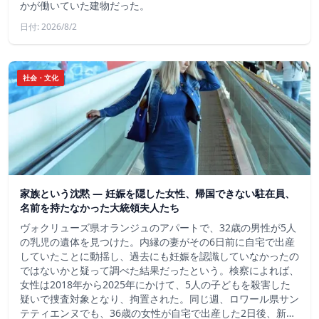
かが働いていた建物だった。
日付: 2026/8/2
社会・文化
家族という沈黙 ― 妊娠を隠した女性、帰国できない駐在員、
名前を持たなかった大統領夫人たち
ヴォクリューズ県オランジュのアパートで、32歳の男性が5人
の乳児の遺体を見つけた。内縁の妻がその6日前に自宅で出産
していたことに動揺し、過去にも妊娠を認識していなかったの
ではないかと疑って調べた結果だったという。検察によれば、
女性は2018年から2025年にかけて、5人の子どもを殺害した
疑いで捜査対象となり、拘置された。同じ週、ロワール県サン
テティエンヌでも、36歳の女性が自宅で出産した2日後、新…