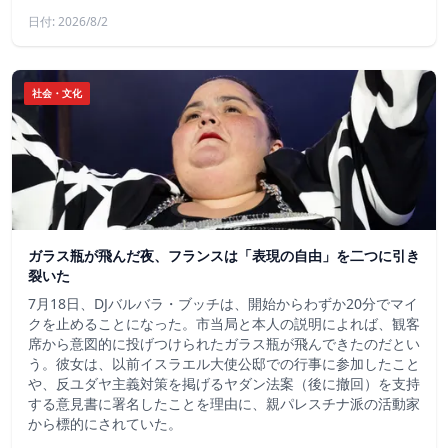
日付: 2026/8/2
社会・文化
ガラス瓶が飛んだ夜、フランスは「表現の自由」を二つに引き
裂いた
7月18日、DJバルバラ・ブッチは、開始からわずか20分でマイ
クを止めることになった。市当局と本人の説明によれば、観客
席から意図的に投げつけられたガラス瓶が飛んできたのだとい
う。彼女は、以前イスラエル大使公邸での行事に参加したこと
や、反ユダヤ主義対策を掲げるヤダン法案（後に撤回）を支持
する意見書に署名したことを理由に、親パレスチナ派の活動家
から標的にされていた。