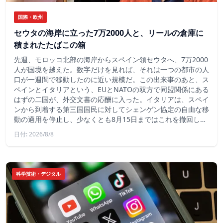
国際・欧州
セウタの海岸に立った7万2000人と、リールの倉庫に
積まれたたばこの箱
先週、モロッコ北部の海岸からスペイン領セウタへ、7万2000
人が国境を越えた。数字だけを見れば、それは一つの都市の人
口が一週間で移動したのに近い規模だ。この出来事のあと、ス
ペインとイタリアという、EUとNATOの双方で同盟関係にある
はずの二国が、外交文書の応酬に入った。イタリアは、スペイ
ンから到着する第三国国民に対してシェンゲン協定の自由な移
動の適用を停止し、少なくとも8月15日まではこれを撤回し…
日付: 2026/8/8
科学技術・デジタル