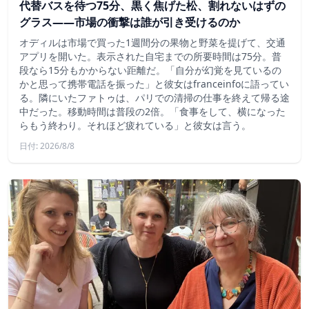
代替バスを待つ75分、黒く焦げた松、割れないはずの
グラス——市場の衝撃は誰が引き受けるのか
オディルは市場で買った1週間分の果物と野菜を提げて、交通
アプリを開いた。表示された自宅までの所要時間は75分。普
段なら15分もかからない距離だ。「自分が幻覚を見ているの
かと思って携帯電話を振った」と彼女はfranceinfoに語ってい
る。隣にいたファトゥは、パリでの清掃の仕事を終えて帰る途
中だった。移動時間は普段の2倍。「食事をして、横になった
らもう終わり。それほど疲れている」と彼女は言う。
日付: 2026/8/8