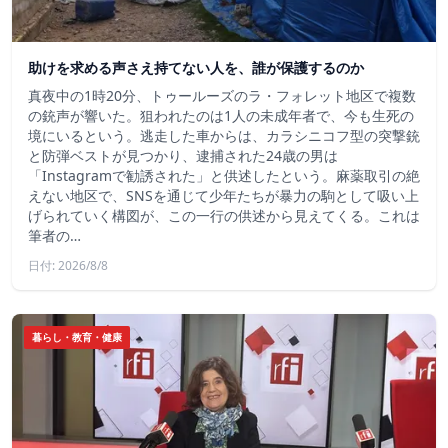
助けを求める声さえ持てない人を、誰が保護するのか
真夜中の1時20分、トゥールーズのラ・フォレット地区で複数
の銃声が響いた。狙われたのは1人の未成年者で、今も生死の
境にいるという。逃走した車からは、カラシニコフ型の突撃銃
と防弾ベストが見つかり、逮捕された24歳の男は
「Instagramで勧誘された」と供述したという。麻薬取引の絶
えない地区で、SNSを通じて少年たちが暴力の駒として吸い上
げられていく構図が、この一行の供述から見えてくる。これは
筆者の…
日付: 2026/8/8
暮らし・教育・健康