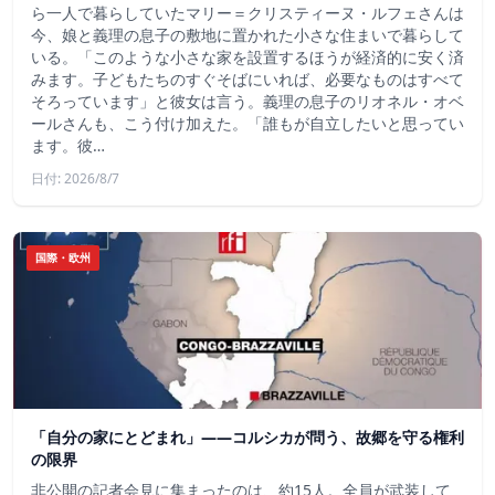
ら一人で暮らしていたマリー＝クリスティーヌ・ルフェさんは
今、娘と義理の息子の敷地に置かれた小さな住まいで暮らして
いる。「このような小さな家を設置するほうが経済的に安く済
みます。子どもたちのすぐそばにいれば、必要なものはすべて
そろっています」と彼女は言う。義理の息子のリオネル・オベ
ールさんも、こう付け加えた。「誰もが自立したいと思ってい
ます。彼…
日付: 2026/8/7
国際・欧州
「自分の家にとどまれ」——コルシカが問う、故郷を守る権利
の限界
非公開の記者会見に集まったのは、約15人。全員が武装して