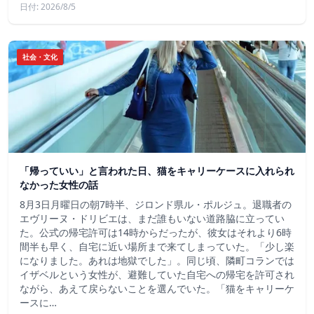
日付: 2026/8/5
社会・文化
「帰っていい」と言われた日、猫をキャリーケースに入れられ
なかった女性の話
8月3日月曜日の朝7時半、ジロンド県ル・ポルジュ。退職者の
エヴリーヌ・ドリビエは、まだ誰もいない道路脇に立ってい
た。公式の帰宅許可は14時からだったが、彼女はそれより6時
間半も早く、自宅に近い場所まで来てしまっていた。「少し楽
になりました。あれは地獄でした」。同じ頃、隣町コランでは
イザベルという女性が、避難していた自宅への帰宅を許可され
ながら、あえて戻らないことを選んでいた。「猫をキャリーケ
ースに…