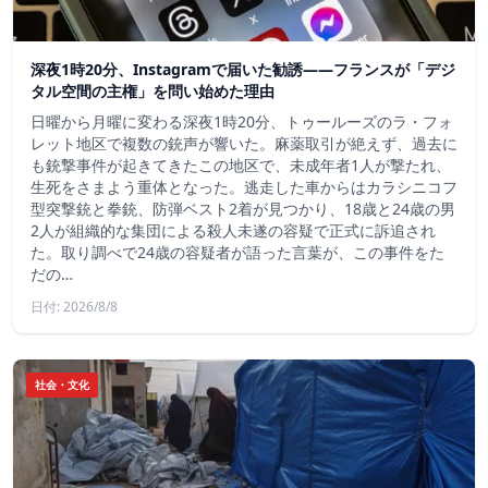
深夜1時20分、Instagramで届いた勧誘――フランスが「デジ
タル空間の主権」を問い始めた理由
日曜から月曜に変わる深夜1時20分、トゥールーズのラ・フォ
レット地区で複数の銃声が響いた。麻薬取引が絶えず、過去に
も銃撃事件が起きてきたこの地区で、未成年者1人が撃たれ、
生死をさまよう重体となった。逃走した車からはカラシニコフ
型突撃銃と拳銃、防弾ベスト2着が見つかり、18歳と24歳の男
2人が組織的な集団による殺人未遂の容疑で正式に訴追され
た。取り調べで24歳の容疑者が語った言葉が、この事件をた
だの…
日付: 2026/8/8
社会・文化