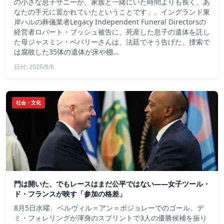
の小さな息子サニーが、家族と一緒にいた時間よりも長く、あ
なたの手元に置かれていたということです」。イングランド東
岸ハルの葬儀業者Legacy Independent Funeral Directorsの
経営者ロバート・ブッシュ被告に、死産した息子の遺体を託し
た母ジャスミン・ベバリーさんは、法廷でそう告げた。捜索で
は腐敗した35体の遺体が床や棚…
日付: 2026/8/6
社会・文化
門は開いた、でもレースはまだ公平ではない――女子ツール・
ド・フランスが映す「参加の格差」
8月5日水曜、ベルヴィル＝アン＝ボジョレーでのゴール。デ
ミ・フォレリングが渾身のスプリントで3人の優勝候補を振り