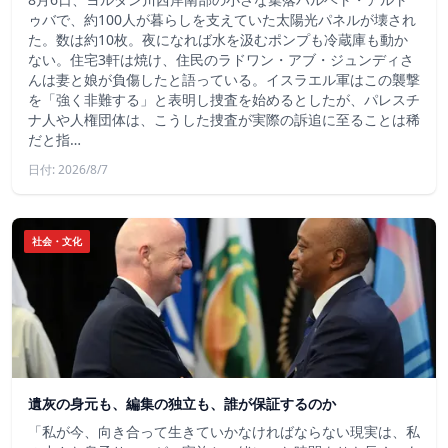
ゥバで、約100人が暮らしを支えていた太陽光パネルが壊され
た。数は約10枚。夜になれば水を汲むポンプも冷蔵庫も動か
ない。住宅3軒は焼け、住民のラドワン・アブ・ジュンディさ
んは妻と娘が負傷したと語っている。イスラエル軍はこの襲撃
を「強く非難する」と表明し捜査を始めるとしたが、パレスチ
ナ人や人権団体は、こうした捜査が実際の訴追に至ることは稀
だと指…
日付: 2026/8/7
社会・文化
遺灰の身元も、編集の独立も、誰が保証するのか
「私が今、向き合って生きていかなければならない現実は、私