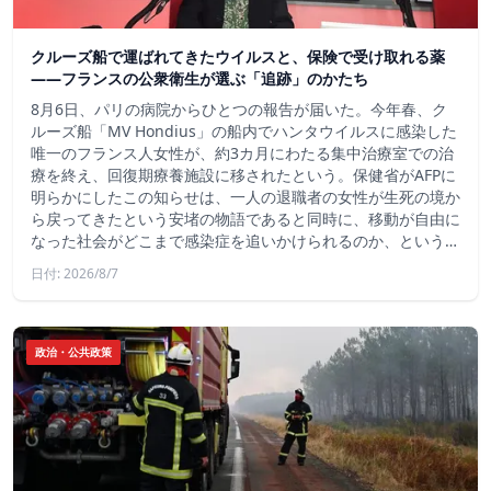
クルーズ船で運ばれてきたウイルスと、保険で受け取れる薬
――フランスの公衆衛生が選ぶ「追跡」のかたち
8月6日、パリの病院からひとつの報告が届いた。今年春、ク
ルーズ船「MV Hondius」の船内でハンタウイルスに感染した
唯一のフランス人女性が、約3カ月にわたる集中治療室での治
療を終え、回復期療養施設に移されたという。保健省がAFPに
明らかにしたこの知らせは、一人の退職者の女性が生死の境か
ら戻ってきたという安堵の物語であると同時に、移動が自由に
なった社会がどこまで感染症を追いかけられるのか、という…
日付: 2026/8/7
政治・公共政策