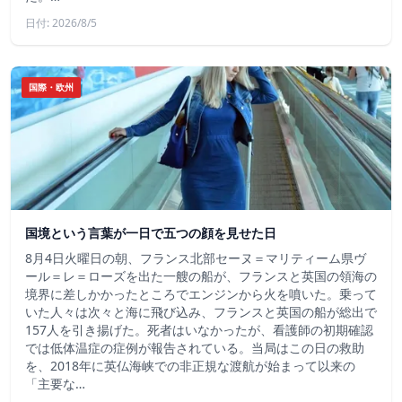
日付: 2026/8/5
国際・欧州
国境という言葉が一日で五つの顔を見せた日
8月4日火曜日の朝、フランス北部セーヌ＝マリティーム県ヴ
ール＝レ＝ローズを出た一艘の船が、フランスと英国の領海の
境界に差しかかったところでエンジンから火を噴いた。乗って
いた人々は次々と海に飛び込み、フランスと英国の船が総出で
157人を引き揚げた。死者はいなかったが、看護師の初期確認
では低体温症の症例が報告されている。当局はこの日の救助
を、2018年に英仏海峡での非正規な渡航が始まって以来の
「主要な…