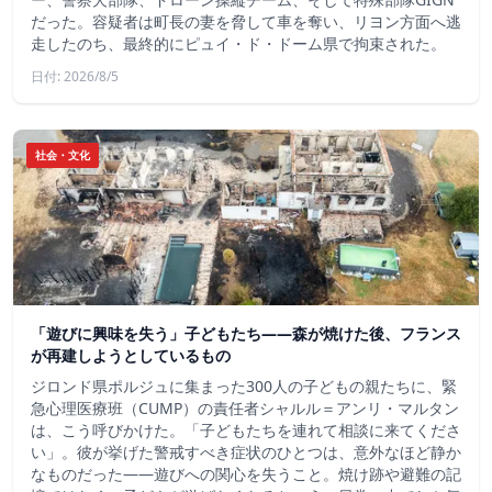
だった。容疑者は町長の妻を脅して車を奪い、リヨン方面へ逃
走したのち、最終的にピュイ・ド・ドーム県で拘束された。
日付: 2026/8/5
社会・文化
「遊びに興味を失う」子どもたち——森が焼けた後、フランス
が再建しようとしているもの
ジロンド県ポルジュに集まった300人の子どもの親たちに、緊
急心理医療班（CUMP）の責任者シャルル＝アンリ・マルタン
は、こう呼びかけた。「子どもたちを連れて相談に来てくださ
い」。彼が挙げた警戒すべき症状のひとつは、意外なほど静か
なものだった――遊びへの関心を失うこと。焼け跡や避難の記