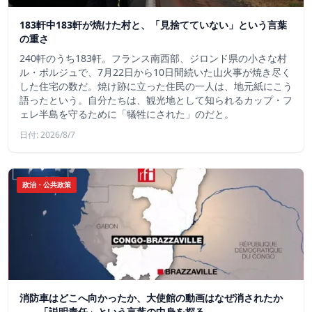
183軒中183軒が焼けた村と、「見捨てていない」という言葉
の重さ
240軒のうち183軒。フランス南西部、ジロンド県の小さな村
ル・ポルジュで、7月22日から10日間続いた山火事が焼き尽く
した住宅の数だ。焼け跡に立った住民の一人は、地元紙にこう
語ったという。自分たちは、観光地として知られるカップ・フ
ェレ半島を守るために「犠牲にされた」のだと。
日付: 2026/8/7
政治・公共政策
消防車はどこへ向かったか、大使館の動画はなぜ消されたか
——「説明責任」という言葉の中身を探る