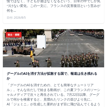
憶ではなく、子どもが遊ばなくなるという、日常の中でしか気
づけない変化。この一文に、フランスの災害復旧という営みが
何を…
日付: 2026/8/5
複合・横断
グーグルのAIを消す方法が拡散する国で、報道は生き残れる
か
「グーグルのAIを消すための、とても簡単なチュートリア
ル」。そんな出だしで始まる動画が、この夏フランスのソーシ
ャルメディアで次々と再生されている。7月22日以降、グーグ
ルで何かを検索すると、見慣れたリンクの並びより先に、
AI「ジェミニ」が生成した要約がまず目に飛び込んでくるよう