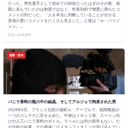
だった。男性選手として初めての快挙だったはずのその夜、画
面に並んでいたのは称賛ではなく、性差別的で憎悪に満ちたコ
メントの列だった。「人を本当に判断していることが分かる、
意地の悪いコメントをたくさん見ました」と彼は『ル・パリジ
ャン』…
日付: 2026/8/6
国際・欧州
バニラ香料の瓶の中の結晶、そしてアルジェで拘束された男
2024年6月、フランス北部の港町ル・アーブルで、税関職員が
一つのコンテナに目を止めた。中身はメキシコ発、スペイン向
けの人工バニラ香料のボトル。ラベルには何の異常もない。だ
が分析の結果、その液体にはメタンフェタミンが溶け込んでい