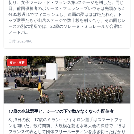
切り、女子ツール・ド・フランス第5ステージを制した。同じ
日、前回優勝者のポリーヌ・フェラン＝プレヴォは先頭から2
分35秒遅れでフィニッシュし、連覇の夢はほぼ絶たれた。ト
ップ選手たちが山岳ステージで数十秒を削り合う、その同じレ
ースの別の場所では、22歳のソレーヌ・ミュレールが合宿に
ノートパ…
日付: 2026/8/6
複合・横断
17歳の水泳選手と、シーツの下で動かなくなった配信者
8月3日の夜、17歳のミラン・ヴィオロン選手はスマートフォ
ンを開いた。数時間前、大規模な芸術水泳大会の決勝で、彼は
フランス代表として団体フリールーティンを泳ぎ切ったばかり