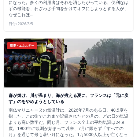
になった。多くの利用者はそれを消したがっている。便利なは
ずの機能を、わざわざ手間をかけてオフにしようとする人が、
なぜこれほ…
日付: 2026/8/5
環境・エネルギー
森が焼け、川が温まり、海が煮える夏に、フランスは「元に戻
す」のをやめようとしている
南仏マリニャーヌの気温計は、2026年7月のある日、40.5度を
指した。この街でこれまで記録されたどの月の、どの日の気温
よりも高い数字だ。同じ月、フランス全土の平均気温は24.9
度。1900年に観測が始まって以来、7月に限らず「すべての
月」を通じて最も暑い月になった。1万5000人以上が亡くなっ