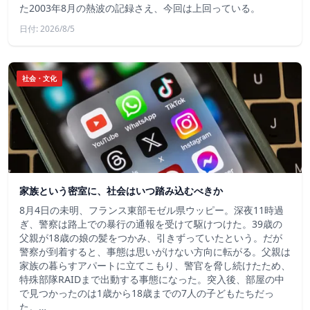
た2003年8月の熱波の記録さえ、今回は上回っている。
日付: 2026/8/5
社会・文化
家族という密室に、社会はいつ踏み込むべきか
8月4日の未明、フランス東部モゼル県ウッピー。深夜11時過
ぎ、警察は路上での暴行の通報を受けて駆けつけた。39歳の
父親が18歳の娘の髪をつかみ、引きずっていたという。だが
警察が到着すると、事態は思いがけない方向に転がる。父親は
家族の暮らすアパートに立てこもり、警官を脅し続けたため、
特殊部隊RAIDまで出動する事態になった。突入後、部屋の中
で見つかったのは1歳から18歳までの7人の子どもたちだっ
た。…