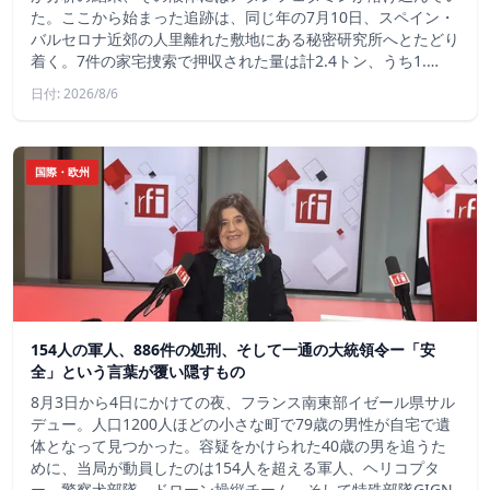
た。ここから始まった追跡は、同じ年の7月10日、スペイン・
バルセロナ近郊の人里離れた敷地にある秘密研究所へとたどり
着く。7件の家宅捜索で押収された量は計2.4トン、うち1.…
日付: 2026/8/6
国際・欧州
154人の軍人、886件の処刑、そして一通の大統領令ー「安
全」という言葉が覆い隠すもの
8月3日から4日にかけての夜、フランス南東部イゼール県サル
デュー。人口1200人ほどの小さな町で79歳の男性が自宅で遺
体となって見つかった。容疑をかけられた40歳の男を追うた
めに、当局が動員したのは154人を超える軍人、ヘリコプタ
ー、警察犬部隊、ドローン操縦チーム、そして特殊部隊GIGN