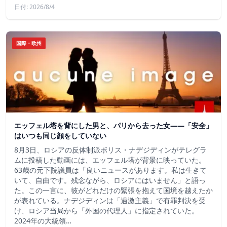
日付: 2026/8/4
国際・欧州
エッフェル塔を背にした男と、パリから去った女——「安全」
はいつも同じ顔をしていない
8月3日、ロシアの反体制派ボリス・ナデジディンがテレグラ
ムに投稿した動画には、エッフェル塔が背景に映っていた。
63歳の元下院議員は「良いニュースがあります。私は生きて
いて、自由です。残念ながら、ロシアにはいません」と語っ
た。この一言に、彼がどれだけの緊張を抱えて国境を越えたか
が表れている。ナデジディンは「過激主義」で有罪判決を受
け、ロシア当局から「外国の代理人」に指定されていた。
2024年の大統領…