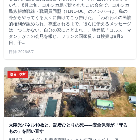
いた。8月上旬、コルシカ島で開かれたこの会合で、コルシカ
民族解放戦線・戦闘員同盟（FLNC-UC）のメンバーは、島の
外からやってくる人々に向けてこう告げた。「われわれの民族
的権利が認められ、尊重されるまで、彼らに伝えるメッセージ
は一つしかない。自分の家にとどまれ」。地元紙「コルス・マ
タン」がこの会見を報じ、フランス国家反テロ検察は8月6
日、予…
日付: 2026/8/7
複合・横断
太陽光パネル10枚と、記者ひとりの死——安全保障が「守る
もの」を問い直す
8月6日、ヨルダン川西岸南部の小さな集落ハルベト・アルト