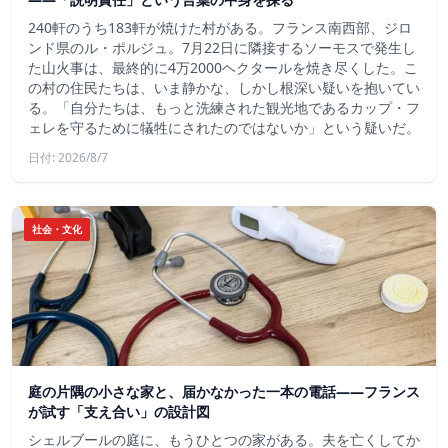
240軒のうち183軒が焼けた村がある。フランス南西部、ジロ
ンド県のル・ポルジュ。7月22日に隣接するソーモスで発生し
た山火事は、最終的に4万2000ヘクタールを焼き尽くした。こ
の村の住民たちは、いま静かな、しかし根深い疑いを抱いてい
る。「自分たちは、もっと洗練された観光地であるカップ・フ
ェレを守るために犠牲にされたのではないか」という疑いだ。
日付: 2026/8/7
社会・文化
庭の片隅の小さな家と、届かなかった一本の電話——フランス
が試す「支え合い」の設計図
シェルブールの庭に、もうひとつの家がある。夫を亡くしてか