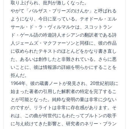
取り上げられ、批判が激しくなった。
やがて「バルザス・ブリーズのけんか」と呼ばれる
ようになり、今日に至っている。テオドール・エル
サール・ド・ラ・ヴィルマルケは、スコットラン
ド・ゲール語の吟遊詩人オシアンの翻訳者である詩
人ジェームズ・マクファーソンと同様に、彼の作品
に収められたテキストのほとんどをかなり書き直し
た、あるいは創作したと非難されている。さらに悪
いことに、彼は情報源の詳細を明らかにすることを
拒んだ。
1964年、彼の蔵書ノートが発見され、20世紀初頭に
始まった著者の引用した解釈者の特定を完了するこ
とが可能となった。純粋な発明の量は非常に少ない
のですが、リライトは非常に存在感があります。そ
れは、この曲が何世代にもわたってブルトンの歌手
に与え続けてきた影響と、研究者のネリー・ブラン