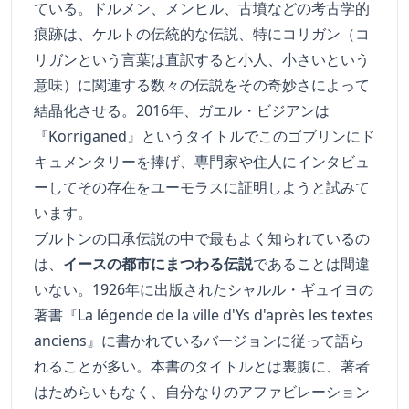
ている。ドルメン、メンヒル、古墳などの考古学的
痕跡は、ケルトの伝統的な伝説、特にコリガン（コ
リガンという言葉は直訳すると小人、小さいという
意味）に関連する数々の伝説をその奇妙さによって
結晶化させる。2016年、ガエル・ビジアンは
『Korriganed』というタイトルでこのゴブリンにド
キュメンタリーを捧げ、専門家や住人にインタビュ
ーしてその存在をユーモラスに証明しようと試みて
います。
ブルトンの口承伝説の中で最もよく知られているの
は、
イースの都市にまつわる伝説
であることは間違
いない。1926年に出版されたシャルル・ギュイヨの
著書『La légende de la ville d'Ys d'après les textes
anciens』に書かれているバージョンに従って語ら
れることが多い。本書のタイトルとは裏腹に、著者
はためらいもなく、自分なりのアファビレーション