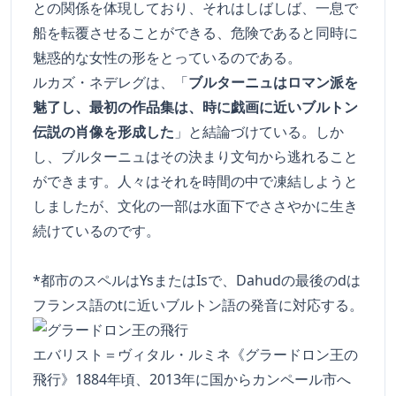
との関係を体現しており、それはしばしば、一息で
船を転覆させることができる、危険であると同時に
魅惑的な女性の形をとっているのである。
ルカズ・ネデレグは、「
ブルターニュはロマン派を
魅了し、最初の作品集は、時に戯画に近いブルトン
伝説の肖像を形成した
」と結論づけている。しか
し、ブルターニュはその決まり文句から逃れること
ができます。人々はそれを時間の中で凍結しようと
しましたが、文化の一部は水面下でささやかに生き
続けているのです。
*都市のスペルはYsまたはIsで、Dahudの最後のdは
フランス語のtに近いブルトン語の発音に対応する。
エバリスト＝ヴィタル・ルミネ《グラードロン王の
飛行》1884年頃、2013年に国からカンペール市へ