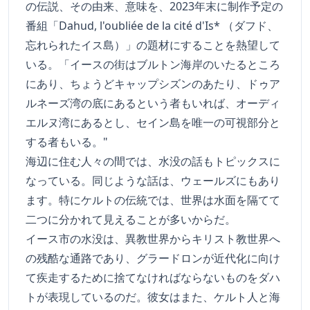
の伝説、その由来、意味を、2023年末に制作予定の
番組「Dahud, l'oubliée de la cité d'Is* （ダフド、
忘れられたイス島）」の題材にすることを熱望して
いる。「イースの街はブルトン海岸のいたるところ
にあり、ちょうどキャップシズンのあたり、ドゥア
ルネーズ湾の底にあるという者もいれば、オーディ
エルヌ湾にあるとし、セイン島を唯一の可視部分と
する者もいる。"
海辺に住む人々の間では、水没の話もトピックスに
なっている。同じような話は、ウェールズにもあり
ます。特にケルトの伝統では、世界は水面を隔てて
二つに分かれて見えることが多いからだ。
イース市の水没は、異教世界からキリスト教世界へ
の残酷な通路であり、グラードロンが近代化に向け
て疾走するために捨てなければならないものをダハ
トが表現しているのだ。彼女はまた、ケルト人と海