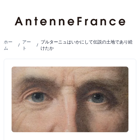
ホー
アー
ブルターニュはいかにして伝説の土地であり続
/
/
ム
ト
けたか