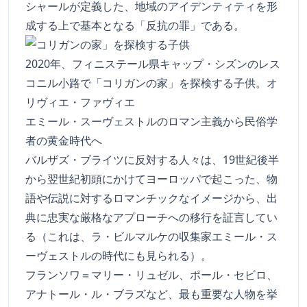
シャールが定義した、地域のアイデンティティを形
成する上で基本となる「反抗の罪」である。
2020年、フィニステール県キャップ・シズンのレス
コニル小路で「コリガンの家」を探検する子供。オ
リヴィエ・ファヴィエ
エミール・スーヴェストルのロマン主義から民俗学
者の黄金時代へ
バルザズ・ブライツに反対する人々は、19世紀後半
から翌世紀初頭にかけてヨーロッパで起こった、物
語や伝説に対するロマンチックなイメージから、出
典に忠実な厳格なアプローチへの移行を証言してい
る（これは、ラ・ビルマルケの収集家エミール・ス
ーヴェストルの時代にも見られる）。
フランソワ＝マリー・リュゼル、ポール・セビロ、
アナトール・ル・ブラズなど、最も重要な人物を挙