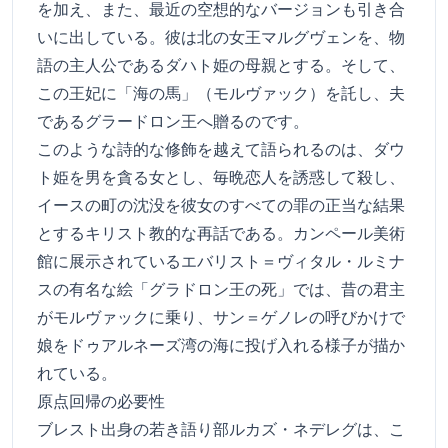
を加え、また、最近の空想的なバージョンも引き合
いに出している。彼は北の女王マルグヴェンを、物
語の主人公であるダハト姫の母親とする。そして、
この王妃に「海の馬」（モルヴァック）を託し、夫
であるグラードロン王へ贈るのです。
このような詩的な修飾を越えて語られるのは、ダウ
ト姫を男を貪る女とし、毎晩恋人を誘惑して殺し、
イースの町の沈没を彼女のすべての罪の正当な結果
とするキリスト教的な再話である。カンペール美術
館に展示されているエバリスト＝ヴィタル・ルミナ
スの有名な絵「グラドロン王の死」では、昔の君主
がモルヴァックに乗り、サン＝ゲノレの呼びかけで
娘をドゥアルネーズ湾の海に投げ入れる様子が描か
れている。
原点回帰の必要性
ブレスト出身の若き語り部ルカズ・ネデレグは、こ