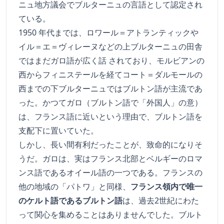
ニュ地方議会でブルターニュの言語として認定され
ている。
1950 年代までは、ロワール＝アトランティックや
イル＝エ＝ヴィレーヌなどの上ブルターニュの田舎
ではまだガロ語が広く話 されており、モルビアンの
西からフィニステールを経てコート＝ダルモールの
西までの下ブルターニュではブルトン語が主流であ
った。かつてガロ（ブルトン語で「外国人」の意）
は、フランス語に近いという理由で、ブルトン語を
支配下に置いていた。
しかし、長い間有利だったことが、致命的になりそ
うだ。ガロは、実はフランス北部とベルギーのロマ
ンス語であるオイール語の一つである。フランスの
他の地域の「パトワ」と同様、
フランス領内で唯一
のケルト語であるブルトン語
は、過去2世紀にわた
って関心を集めることはありませんでした。ブルト