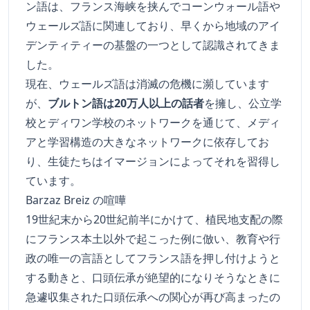
ン語は、フランス海峡を挟んでコーンウォール語や
ウェールズ語に関連しており、早くから地域のアイ
デンティティーの基盤の一つとして認識されてきま
した。
現在、ウェールズ語は消滅の危機に瀕しています
が、
ブルトン語は20万人以上の話者
を擁し、公立学
校とディワン学校のネットワークを通じて、メディ
アと学習構造の大きなネットワークに依存してお
り、生徒たちはイマージョンによってそれを習得し
ています。
Barzaz Breiz の喧嘩
19世紀末から20世紀前半にかけて、植民地支配の際
にフランス本土以外で起こった例に倣い、教育や行
政の唯一の言語としてフランス語を押し付けようと
する動きと、口頭伝承が絶望的になりそうなときに
急遽収集された口頭伝承への関心が再び高まったの