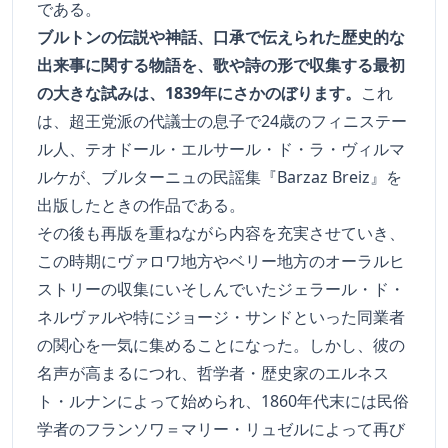
である。
ブルトンの伝説や神話、口承で伝えられた歴史的な
出来事に関する物語を、歌や詩の形で収集する最初
の大きな試みは、1839年にさかのぼります。
これ
は、超王党派の代議士の息子で24歳のフィニステー
ル人、テオドール・エルサール・ド・ラ・ヴィルマ
ルケが、ブルターニュの民謡集『Barzaz Breiz』を
出版したときの作品である。
その後も再版を重ねながら内容を充実させていき、
この時期にヴァロワ地方やベリー地方のオーラルヒ
ストリーの収集にいそしんでいたジェラール・ド・
ネルヴァルや特にジョージ・サンドといった同業者
の関心を一気に集めることになった。しかし、彼の
名声が高まるにつれ、哲学者・歴史家のエルネス
ト・ルナンによって始められ、1860年代末には民俗
学者のフランソワ＝マリー・リュゼルによって再び