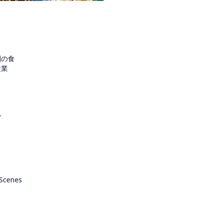
圏の食
産業
ル
 Scenes