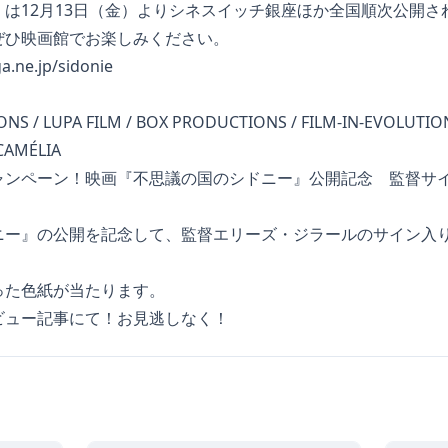
は12月13日（金）よりシネスイッチ銀座ほか全国順次公開さ
ぜひ映画館でお楽しみください。
ne.jp/sidonie
NS / LUPA FILM / BOX PRODUCTIONS / FILM-IN-EVOLUTION
 CAMÉLIA
ャンペーン！映画『不思議の国のシドニー』公開記念 監督サ
ニー』の公開を記念して、監督エリーズ・ジラールのサイン入
！
った色紙が当たります。
ビュー記事
にて！お見逃しなく！