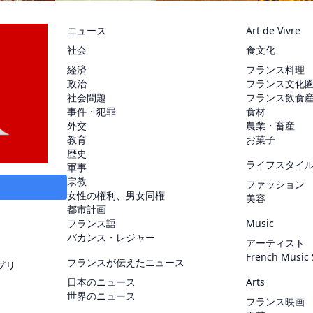
ニュース
Art de Vivre
社会
食文化
経済
フランス料理
政治
フランス文化
社会問題
フランス飲食
事件・犯罪
食材
外交
農業・畜産
教育
お菓子
歴史
ライフスタイ
軍事
宗教
ファッション
女性の権利、男女同権
美容
都市計画
フランス語
Music
バカンス・レジャー
アーティスト
French Music
フランスが伝えたニュース
プリ
日本のニュース
Arts
世界のニュース
フランス映画