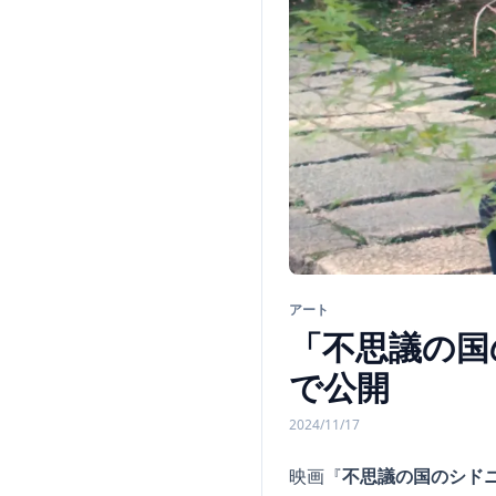
アート
「不思議の国の
で公開
2024/11/17
映画『
不思議の国のシド