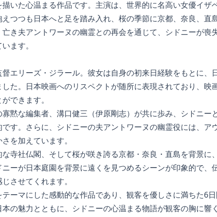
を描いた心温まる作品です。主演は、世界的に名高い女優イザ
抱えつつも日本へと足を踏み入れ、桜の季節に京都、奈良、直
、亡き夫アントワーヌの幽霊との再会を通じて、シドニーが喪
ています。
監督エリーズ・ジラール。彼女は自身の初来日経験をもとに、
ました。日本映画へのリスペクトが随所に表現されており、映
とができます。
の寡黙な編集者、溝口健三（伊原剛志）が共に歩み、シドニー
的です。さらに、シドニーの夫アントワーヌの幽霊役には、ア
かさを加えています。
的な寺社仏閣、そして桜が咲き誇る京都・奈良・直島を背景に
ドニーが日本庭園を背景に遠くを見つめるシーンが印象的で、
感じさせてくれます。
をテーマにした感動的な作品であり、観客を優しさに満ちた6日
日本の魅力とともに、シドニーの心温まる物語が観客の胸に響