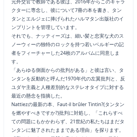
元外交官で教師である彼は、2016年からこのキャラ
クターに専念し、彼について7冊の本を書き、タン
タンとエルジェに捧げられたハルマタン出版社のイ
ンプリントを管理しています。
それでも、ナッティーズは、細い髪と忠実な犬のス
ノーウィーの独特のロックを持つ若いベルギーの記
者をフィーチャーした24枚のアルバムに同意しま
す。
「あらゆる側面からの批判がある」と彼は言い、タ
ンタンを反動的と呼んだ1970年代の左翼批判と、反
ユダヤ主義と人種差別的なステレオタイプに対する
最近の懸念を指摘した。
Nattiezの最新の本、Faut-il brûler Tintin?(タンタン
を燃やすべきですか?)批判に対処し、「これらすべ
ての問題にもかかわらず、21世紀の私たちはまだタ
ンタンに魅了されたままである理由」を探ります。