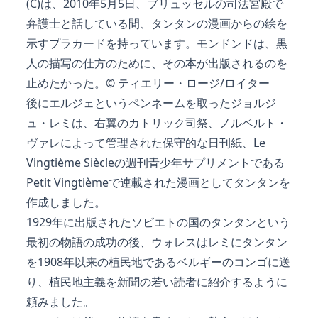
(C)は、2010年5月5日、ブリュッセルの司法宮殿で
弁護士と話している間、タンタンの漫画からの絵を
示すプラカードを持っています。モンドンドは、黒
人の描写の仕方のために、その本が出版されるのを
止めたかった。© ティエリー・ロージ/ロイター
後にエルジェというペンネームを取ったジョルジ
ュ・レミは、右翼のカトリック司祭、ノルベルト・
ヴァレによって管理された保守的な日刊紙、Le
Vingtième Siècleの週刊青少年サプリメントである
Petit Vingtièmeで連載された漫画としてタンタンを
作成しました。
1929年に出版されたソビエトの国のタンタンという
最初の物語の成功の後、ウォレスはレミにタンタン
を1908年以来の植民地であるベルギーのコンゴに送
り、植民地主義を新聞の若い読者に紹介するように
頼みました。