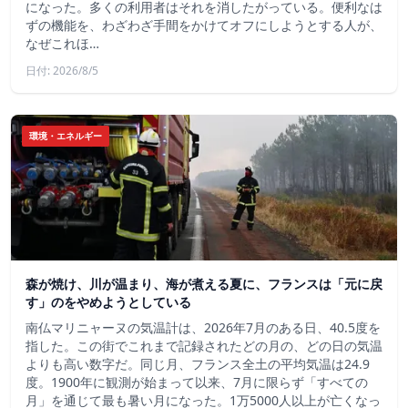
になった。多くの利用者はそれを消したがっている。便利なは
ずの機能を、わざわざ手間をかけてオフにしようとする人が、
なぜこれほ…
日付: 2026/8/5
環境・エネルギー
森が焼け、川が温まり、海が煮える夏に、フランスは「元に戻
す」のをやめようとしている
南仏マリニャーヌの気温計は、2026年7月のある日、40.5度を
指した。この街でこれまで記録されたどの月の、どの日の気温
よりも高い数字だ。同じ月、フランス全土の平均気温は24.9
度。1900年に観測が始まって以来、7月に限らず「すべての
月」を通じて最も暑い月になった。1万5000人以上が亡くなっ