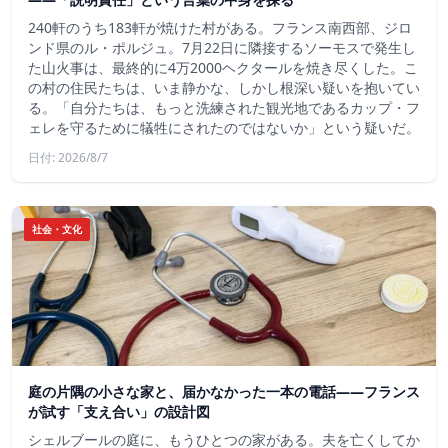
240軒のうち183軒が焼けた村がある。フランス南西部、ジロ
ンド県のル・ポルジュ。7月22日に隣接するソーモスで発生し
た山火事は、最終的に4万2000ヘクタールを焼き尽くした。こ
の村の住民たちは、いま静かな、しかし根深い疑いを抱いてい
る。「自分たちは、もっと洗練された観光地であるカップ・フ
ェレを守るために犠牲にされたのではないか」という疑いだ。
日付: 2026/8/7
社会・文化
庭の片隅の小さな家と、届かなかった一本の電話——フランス
が試す「支え合い」の設計図
シェルブールの庭に、もうひとつの家がある。夫を亡くしてか