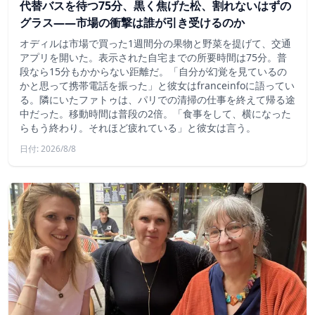
代替バスを待つ75分、黒く焦げた松、割れないはずの
グラス——市場の衝撃は誰が引き受けるのか
オディルは市場で買った1週間分の果物と野菜を提げて、交通
アプリを開いた。表示された自宅までの所要時間は75分。普
段なら15分もかからない距離だ。「自分が幻覚を見ているの
かと思って携帯電話を振った」と彼女はfranceinfoに語ってい
る。隣にいたファトゥは、パリでの清掃の仕事を終えて帰る途
中だった。移動時間は普段の2倍。「食事をして、横になった
らもう終わり。それほど疲れている」と彼女は言う。
日付: 2026/8/8