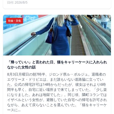
日付: 2026/8/5
社会・文化
「帰っていい」と言われた日、猫をキャリーケースに入れられ
なかった女性の話
8月3日月曜日の朝7時半、ジロンド県ル・ポルジュ。退職者の
エヴリーヌ・ドリビエは、まだ誰もいない道路脇に立ってい
た。公式の帰宅許可は14時からだったが、彼女はそれより6時
間半も早く、自宅に近い場所まで来てしまっていた。「少し楽
になりました。あれは地獄でした」。同じ頃、隣町コランでは
イザベルという女性が、避難していた自宅への帰宅を許可され
ながら、あえて戻らないことを選んでいた。「猫をキャリーケ
ースに…