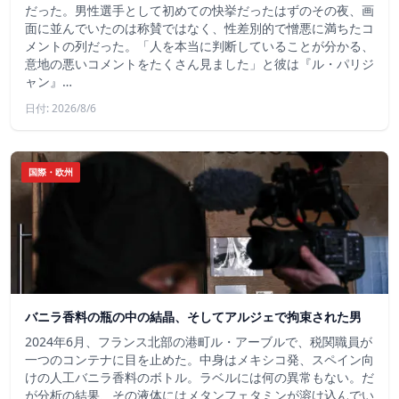
だった。男性選手として初めての快挙だったはずのその夜、画
面に並んでいたのは称賛ではなく、性差別的で憎悪に満ちたコ
メントの列だった。「人を本当に判断していることが分かる、
意地の悪いコメントをたくさん見ました」と彼は『ル・パリジ
ャン』…
日付: 2026/8/6
国際・欧州
バニラ香料の瓶の中の結晶、そしてアルジェで拘束された男
2024年6月、フランス北部の港町ル・アーブルで、税関職員が
一つのコンテナに目を止めた。中身はメキシコ発、スペイン向
けの人工バニラ香料のボトル。ラベルには何の異常もない。だ
が分析の結果、その液体にはメタンフェタミンが溶け込んでい