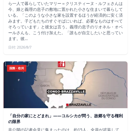
ら一人で暮らしていたマリー＝クリスティーヌ・ルフェさんは
今、娘と義理の息子の敷地に置かれた小さな住まいで暮らして
いる。「このような小さな家を設置するほうが経済的に安く済
みます。子どもたちのすぐそばにいれば、必要なものはすべて
そろっています」と彼女は言う。義理の息子のリオネル・オベ
ールさんも、こう付け加えた。「誰もが自立したいと思ってい
ます。彼…
日付: 2026/8/7
国際・欧州
「自分の家にとどまれ」——コルシカが問う、故郷を守る権利
の限界
非公開の記者会見に集まったのは、約15人。全員が武装して