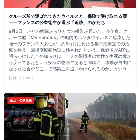
クルーズ船で運ばれてきたウイルスと、保険で受け取れる薬
――フランスの公衆衛生が選ぶ「追跡」のかたち
8月6日、パリの病院からひとつの報告が届いた。今年春、ク
ルーズ船「MV Hondius」の船内でハンタウイルスに感染した
唯一のフランス人女性が、約3カ月にわたる集中治療室での治
療を終え、回復期療養施設に移されたという。保健省がAFPに
明らかにしたこの知らせは、一人の退職者の女性が生死の境か
ら戻ってきたという安堵の物語であると同時に、移動が自由に
なった社会がどこまで感染症を追いかけられるのか、という…
日付: 2026/8/7
政治・公共政策