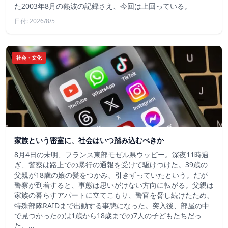
た2003年8月の熱波の記録さえ、今回は上回っている。
日付: 2026/8/5
社会・文化
家族という密室に、社会はいつ踏み込むべきか
8月4日の未明、フランス東部モゼル県ウッピー。深夜11時過
ぎ、警察は路上での暴行の通報を受けて駆けつけた。39歳の
父親が18歳の娘の髪をつかみ、引きずっていたという。だが
警察が到着すると、事態は思いがけない方向に転がる。父親は
家族の暮らすアパートに立てこもり、警官を脅し続けたため、
特殊部隊RAIDまで出動する事態になった。突入後、部屋の中
で見つかったのは1歳から18歳までの7人の子どもたちだっ
た。…