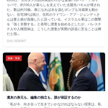
ゥバで、約100人が暮らしを支えていた太陽光パネルが壊され
た。数は約10枚。夜になれば水を汲むポンプも冷蔵庫も動か
ない。住宅3軒は焼け、住民のラドワン・アブ・ジュンディさ
んは妻と娘が負傷したと語っている。イスラエル軍はこの襲撃
を「強く非難する」と表明し捜査を始めるとしたが、パレスチ
ナ人や人権団体は、こうした捜査が実際の訴追に至ることは稀
だと指…
日付: 2026/8/7
社会・文化
遺灰の身元も、編集の独立も、誰が保証するのか
「私が今、向き合って生きていかなければならない現実は、私