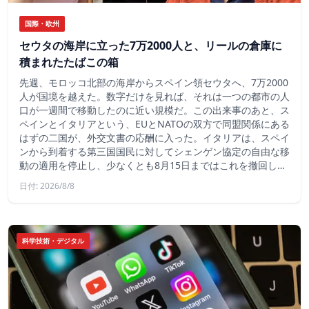
国際・欧州
セウタの海岸に立った7万2000人と、リールの倉庫に
積まれたたばこの箱
先週、モロッコ北部の海岸からスペイン領セウタへ、7万2000
人が国境を越えた。数字だけを見れば、それは一つの都市の人
口が一週間で移動したのに近い規模だ。この出来事のあと、ス
ペインとイタリアという、EUとNATOの双方で同盟関係にある
はずの二国が、外交文書の応酬に入った。イタリアは、スペイ
ンから到着する第三国国民に対してシェンゲン協定の自由な移
動の適用を停止し、少なくとも8月15日まではこれを撤回し…
日付: 2026/8/8
科学技術・デジタル