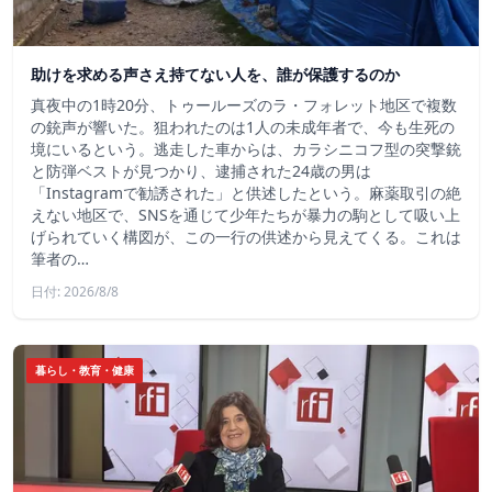
助けを求める声さえ持てない人を、誰が保護するのか
真夜中の1時20分、トゥールーズのラ・フォレット地区で複数
の銃声が響いた。狙われたのは1人の未成年者で、今も生死の
境にいるという。逃走した車からは、カラシニコフ型の突撃銃
と防弾ベストが見つかり、逮捕された24歳の男は
「Instagramで勧誘された」と供述したという。麻薬取引の絶
えない地区で、SNSを通じて少年たちが暴力の駒として吸い上
げられていく構図が、この一行の供述から見えてくる。これは
筆者の…
日付: 2026/8/8
暮らし・教育・健康