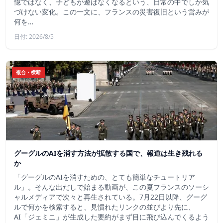
憶ではなく、子どもが遊ばなくなるという、日常の中でしか気
づけない変化。この一文に、フランスの災害復旧という営みが
何を…
日付: 2026/8/5
複合・横断
グーグルのAIを消す方法が拡散する国で、報道は生き残れる
か
「グーグルのAIを消すための、とても簡単なチュートリア
ル」。そんな出だしで始まる動画が、この夏フランスのソーシ
ャルメディアで次々と再生されている。7月22日以降、グーグ
ルで何かを検索すると、見慣れたリンクの並びより先に、
AI「ジェミニ」が生成した要約がまず目に飛び込んでくるよう