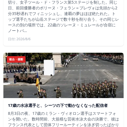
切り、女子ツール・ド・フランス第5ステージを制した。同じ
日、前回優勝者のポリーヌ・フェラン＝プレヴォは先頭から2
分35秒遅れでフィニッシュし、連覇の夢はほぼ絶たれた。ト
ップ選手たちが山岳ステージで数十秒を削り合う、その同じレ
ースの別の場所では、22歳のソレーヌ・ミュレールが合宿に
ノートパ…
日付: 2026/8/6
複合・横断
17歳の水泳選手と、シーツの下で動かなくなった配信者
8月3日の夜、17歳のミラン・ヴィオロン選手はスマートフォ
ンを開いた。数時間前、大規模な芸術水泳大会の決勝で、彼は
フランス代表として団体フリールーティンを泳ぎ切ったばかり