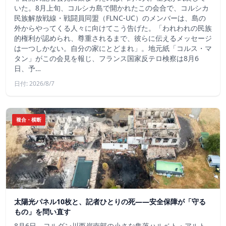
いた。8月上旬、コルシカ島で開かれたこの会合で、コルシカ
民族解放戦線・戦闘員同盟（FLNC-UC）のメンバーは、島の
外からやってくる人々に向けてこう告げた。「われわれの民族
的権利が認められ、尊重されるまで、彼らに伝えるメッセージ
は一つしかない。自分の家にとどまれ」。地元紙「コルス・マ
タン」がこの会見を報じ、フランス国家反テロ検察は8月6
日、予…
日付: 2026/8/7
複合・横断
太陽光パネル10枚と、記者ひとりの死——安全保障が「守る
もの」を問い直す
8月6日、ヨルダン川西岸南部の小さな集落ハルベト・アルト