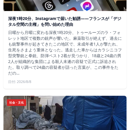
深夜1時20分、Instagramで届いた勧誘――フランスが「デジ
タル空間の主権」を問い始めた理由
日曜から月曜に変わる深夜1時20分、トゥールーズのラ・フォ
レット地区で複数の銃声が響いた。麻薬取引が絶えず、過去に
も銃撃事件が起きてきたこの地区で、未成年者1人が撃たれ、
生死をさまよう重体となった。逃走した車からはカラシニコフ
型突撃銃と拳銃、防弾ベスト2着が見つかり、18歳と24歳の男
2人が組織的な集団による殺人未遂の容疑で正式に訴追され
た。取り調べで24歳の容疑者が語った言葉が、この事件をた
だの…
日付: 2026/8/8
社会・文化