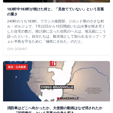
183軒中183軒が焼けた村と、「見捨てていない」という言葉
の重さ
240軒のうち183軒。フランス南西部、ジロンド県の小さな村
ル・ポルジュで、7月22日から10日間続いた山火事が焼き尽く
した住宅の数だ。焼け跡に立った住民の一人は、地元紙にこう
語ったという。自分たちは、観光地として知られるカップ・フ
ェレ半島を守るために「犠牲にされた」のだと。
日付: 2026/8/7
政治・公共政策
消防車はどこへ向かったか、大使館の動画はなぜ消されたか
——「説明責任」という言葉の中身を探る