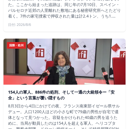
た。ここから始まった追跡は、同じ年の7月10日、スペイン・
バルセロナ近郊の人里離れた敷地にある秘密研究所へとたどり
着く。7件の家宅捜索で押収された量は計2.4トン、うち1.…
日付: 2026/8/6
国際・欧州
154人の軍人、886件の処刑、そして一通の大統領令ー「安
全」という言葉が覆い隠すもの
8月3日から4日にかけての夜、フランス南東部イゼール県サル
デュー。人口1200人ほどの小さな町で79歳の男性が自宅で遺
体となって見つかった。容疑をかけられた40歳の男を追うた
めに、当局が動員したのは154人を超える軍人、ヘリコプタ
ー、警察犬部隊、ドローン操縦チーム、そして特殊部隊GIGN