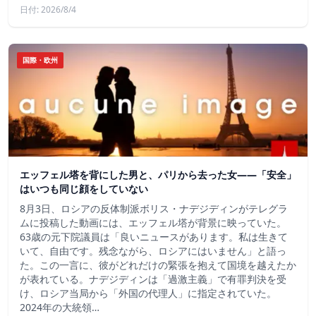
日付: 2026/8/4
国際・欧州
エッフェル塔を背にした男と、パリから去った女——「安全」
はいつも同じ顔をしていない
8月3日、ロシアの反体制派ボリス・ナデジディンがテレグラ
ムに投稿した動画には、エッフェル塔が背景に映っていた。
63歳の元下院議員は「良いニュースがあります。私は生きて
いて、自由です。残念ながら、ロシアにはいません」と語っ
た。この一言に、彼がどれだけの緊張を抱えて国境を越えたか
が表れている。ナデジディンは「過激主義」で有罪判決を受
け、ロシア当局から「外国の代理人」に指定されていた。
2024年の大統領…