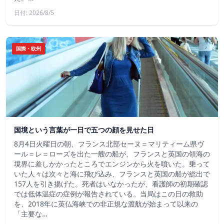
日付: 2026/8/5
国際・欧州
国境という言葉が一日で五つの顔を見せた日
8月4日火曜日の朝、フランス北部セーヌ＝マリティーム県ヴ
ール＝レ＝ローズを出た一艘の船が、フランスと英国の領海の
境界に差しかかったところでエンジンから火を噴いた。乗って
いた人々は次々と海に飛び込み、フランスと英国の船が総出で
157人を引き揚げた。死者はいなかったが、看護師の初期確認
では低体温症の症例が報告されている。当局はこの日の救助
を、2018年に英仏海峡での非正規な渡航が始まって以来の
「主要な…