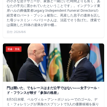
の小さな息子サニーが、家族と一緒にいた時間よりも長く、あ
なたの手元に置かれていたということです」。イングランド東
岸ハルの葬儀業者Legacy Independent Funeral Directorsの
経営者ロバート・ブッシュ被告に、死産した息子の遺体を託し
た母ジャスミン・ベバリーさんは、法廷でそう告げた。捜索で
は腐敗した35体の遺体が床や棚…
日付: 2026/8/6
社会・文化
門は開いた、でもレースはまだ公平ではない――女子ツール・
ド・フランスが映す「参加の格差」
8月5日水曜、ベルヴィル＝アン＝ボジョレーでのゴール。デ
ミ・フォレリングが渾身のスプリントで3人の優勝候補を振り