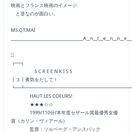
映画とフランス映画のイメージ
と逆なのが面白い。
MS.QT.MAI
___________________________________A__n__t__e__n__n__e__
□
┏━┓
S C R E E N K I S S
┃３┃勇気をだして！
┗━┻━━━━━━━━━━━━━━━━━━━━━━
HAUT LES COEURS!
★★★☆☆
1999/110分/本年度セザール賞最優秀女優
賞（カリン・ヴィアール）
監督：ソルベーグ・アンスパック