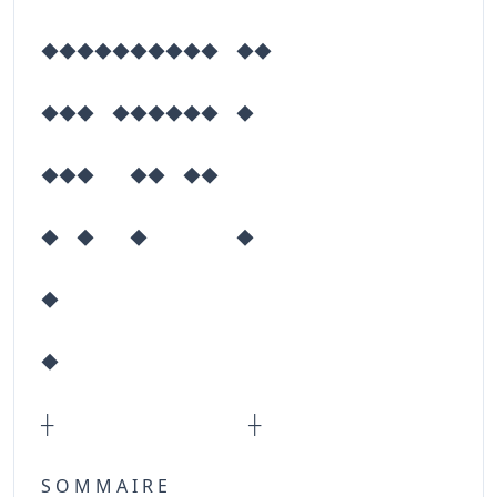
◆◆◆◆◆◆◆◆◆◆ ◆◆
◆◆◆ ◆◆◆◆◆◆ ◆
◆◆◆ ◆◆ ◆◆
◆ ◆ ◆ ◆
◆
◆
┼ ┼
S O M M A I R E