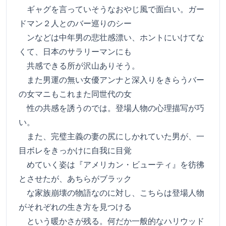
ギャグを言っていそうなおやじ風で面白い。ガー
ドマン２人とのバー巡りのシー
ンなどは中年男の悲壮感漂い、ホントにいけてな
くて、日本のサラリーマンにも
共感できる所が沢山ありそう。
また男運の無い女優アンナと深入りをきらうバー
の女マニもこれまた同世代の女
性の共感を誘うのでは。登場人物の心理描写が巧
い。
また、完璧主義の妻の尻にしかれていた男が、一
目ボレをきっかけに自我に目覚
めていく姿は『アメリカン・ビューティ』を彷彿
とさせたが、あちらがブラック
な家族崩壊の物語なのに対し、こちらは登場人物
がそれぞれの生き方を見つける
という暖かさが残る。何だか一般的なハリウッド