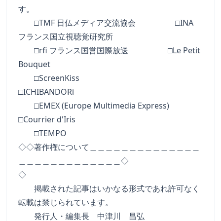
す。
□TMF 日仏メディア交流協会 □INA
フランス国立視聴覚研究所
□rfi フランス国営国際放送 □Le Petit
Bouquet
□ScreenKiss
□ICHIBANDORi
□EMEX (Europe Multimedia Express)
□Courrier d'Iris
□TEMPO
◇◇著作権について＿＿＿＿＿＿＿＿＿＿＿＿＿＿
＿＿＿＿＿＿＿＿＿＿＿＿＿◇
◇
掲載された記事はいかなる形式であれ許可なく
転載は禁じられています。
発行人・編集長 中津川 昌弘