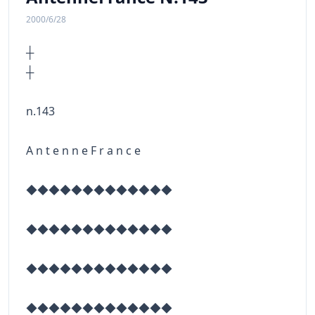
2000/6/28
┼
n.143
A n t e n n e F r a n c e
◆◆◆◆◆◆◆◆◆◆◆◆◆
◆◆◆◆◆◆◆◆◆◆◆◆◆
◆◆◆◆◆◆◆◆◆◆◆◆◆
◆◆◆◆◆◆◆◆◆◆◆◆◆