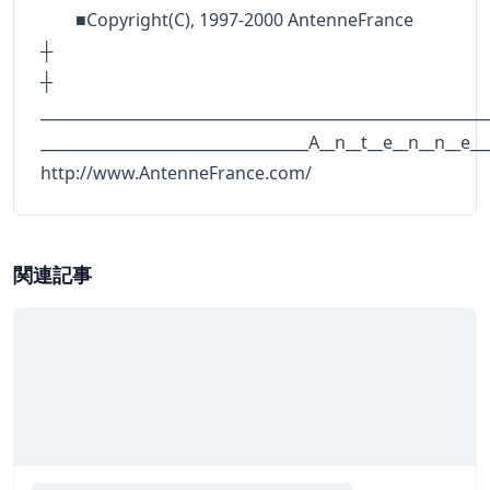
■Copyright(C), 1997-2000 AntenneFrance
┼
__________________________________________________________
___________________________________A__n__t__e__n__n__e__
http://www.AntenneFrance.com/
関連記事