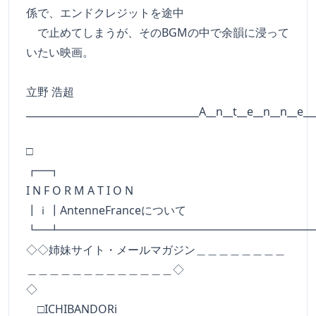
係で、エンドクレジットを途中
で止めてしまうが、そのBGMの中で余韻に浸って
いたい映画。
立野 浩超
___________________________________A__n__t__e__n__n__e__
□
┏━
I N F O R M A T I O N
┃ｉ┃AntenneFranceについて
┗━┻━━━━━━━━━━━━━━━━━━━━━━
◇◇姉妹サイト・メールマガジン＿＿＿＿＿＿＿＿
＿＿＿＿＿＿＿＿＿＿＿＿＿◇
◇
□ICHIBANDORi