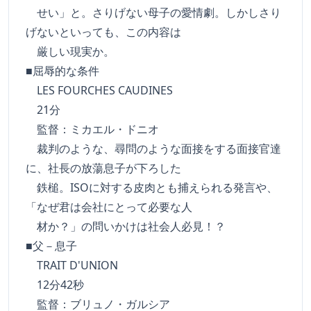
せい」と。さりげない母子の愛情劇。しかしさり
げないといっても、この内容は
厳しい現実か。
■屈辱的な条件
LES FOURCHES CAUDINES
21分
監督：ミカエル・ドニオ
裁判のような、尋問のような面接をする面接官達
に、社長の放蕩息子が下ろした
鉄槌。ISOに対する皮肉とも捕えられる発言や、
「なぜ君は会社にとって必要な人
材か？」の問いかけは社会人必見！？
■父－息子
TRAIT D'UNION
12分42秒
監督：ブリュノ・ガルシア