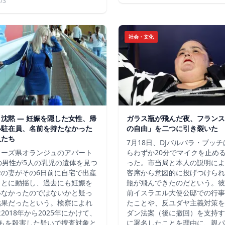
/3
社会・文化
沈黙 ― 妊娠を隠した女性、帰
ガラス瓶が飛んだ夜、フランス
い駐在員、名前を持たなかった
の自由」を二つに引き裂いた
人たち
7月18日、DJバルバラ・ブッ
ューズ県オランジュのアパート
らわずか20分でマイクを止め
の男性が5人の乳児の遺体を見つ
った。市当局と本人の説明によ
縁の妻がその6日前に自宅で出産
客席から意図的に投げつけられ
ことに動揺し、過去にも妊娠を
瓶が飛んできたのだという。彼
いなかったのではないかと疑っ
前イスラエル大使公邸での行事
結果だったという。検察によれ
たことや、反ユダヤ主義対策を
2018年から2025年にかけて、
ダン法案（後に撤回）を支持す
どもを殺害した疑いで捜査対象と
に署名したことを理由に、親パ