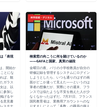
科学技術・デジタル
は「表現
検索窓の向こうに何を賭けているのか
——GAFAと国家、真実の値段
チは、開始か
金曜日の夜、パリの小学校教員が自分の
ることにな
研修記録を管理するシステムにログイン
れば、観
しようとしたら、いつも通りのはずの画
たガラス
面がどこか違って見えた——というのは
女は、以
筆者の想像だが、実際にその週末、フラ
に参加し
ンスでは似たような不安を抱えた人が少
掲げるヤ
なくなかったはずだ。7月31日、フランス
る意見書
国民教育省は、業務用アカウントへのな
レスチナ
りすましによって「多数」の職員の個人