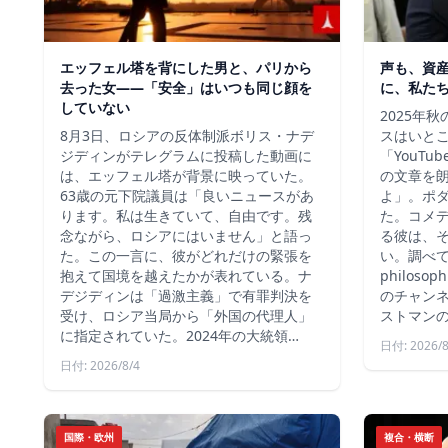
エッフェル塔を背にした男と、パリから
声も、資
去った女——「安全」はいつも同じ顔を
に、私た
していない
2025年
8月3日、ロシアの反体制派ボリス・ナデ
スはいと
ジディンがテレグラムに投稿した動画に
「YouT
は、エッフェル塔が背景に映っていた。
の文章を
63歳の元下院議員は「良いニュースがあ
よ」。ポ
ります。私は生きていて、自由です。残
た。コメ
念ながら、ロシアにはいません」と語っ
る彼は、
た。この一言に、彼がどれだけの緊張を
い。調べて
抱えて国境を越えたかが表れている。ナ
philos
デジディンは「過激主義」で有罪判決を
のチャン
受け、ロシア当局から「外国の代理人」
ストマン
に指定されていた。2024年の大統領…
日付: 2026/8
日付: 2026/8/4
国際・欧州
複合・横断