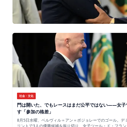
社会・文化
門は開いた、でもレースはまだ公平ではない――女子
す「参加の格差」
8月5日水曜、ベルヴィル＝アン＝ボジョレーでのゴール。デ
リントで3人の優勝候補を振り切り、女子ツール・ド・フラン