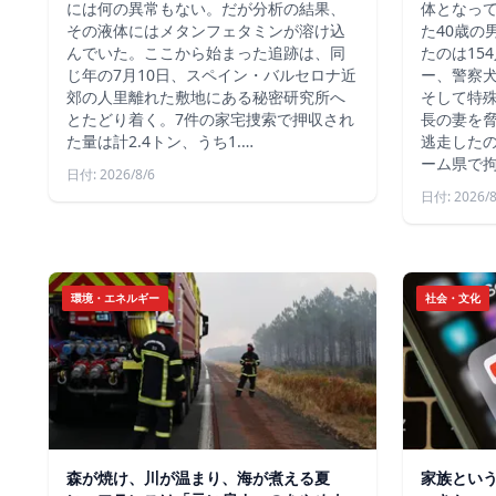
には何の異常もない。だが分析の結果、
体となっ
その液体にはメタンフェタミンが溶け込
た40歳の
んでいた。ここから始まった追跡は、同
たのは15
じ年の7月10日、スペイン・バルセロナ近
ー、警察
郊の人里離れた敷地にある秘密研究所へ
そして特殊
とたどり着く。7件の家宅捜索で押収され
長の妻を
た量は計2.4トン、うち1.…
逃走した
ーム県で
日付: 2026/8/6
日付: 2026/8
環境・エネルギー
社会・文化
森が焼け、川が温まり、海が煮える夏
家族とい