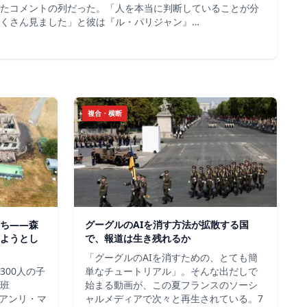
たコメントの列だった。「人を本当に判断していることが分
くさん見ました」と彼は『ル・パリジャン』…
複合・横断
ち——森
グーグルのAIを消す方法が拡散する国
ようとし
で、報道は生き残れるか
「グーグルのAIを消すための、とても簡
300人の子
単なチュートリアル」。そんな出だしで
班
始まる動画が、この夏フランスのソーシ
＝アンリ・マ
ャルメディアで次々と再生されている。7