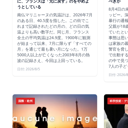
に、フランスは「元に戻す」のをやめよ
べきか
うとしている
8月4日の
南仏マリニャーヌの気温計は、2026年7月
ッピー。深
のある日、40.5度を指した。この街でこ
暴行の通報
れまで記録されたどの月の、どの日の気
父親が18
温よりも高い数字だ。同じ月、フランス
ていたと
全土の平均気温は24.9度。1900年に観測
事態は思
が始まって以来、7月に限らず「すべての
は家族の
月」を通じて最も暑い月になった。1万
警官を脅し
5000人以上が亡くなった2003年8月の熱
で出動す
波の記録さえ、今回は上回っている。
の中で見つ
7人の子ど
日付: 2026/8/5
日付: 2026/8
国際・欧州
科学技術・デ