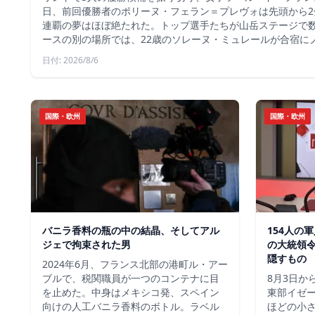
日、前回優勝者のポリーヌ・フェラン＝プレヴォは先頭から2
連覇の夢はほぼ絶たれた。トップ選手たちが山岳ステージで
ースの別の場所では、22歳のソレーヌ・ミュレールが合宿に
日付: 2026/8/6
国際・欧州
国際・欧州
バニラ香料の瓶の中の結晶、そしてアル
154人の
ジェで拘束された男
の大統領
隠すもの
2024年6月、フランス北部の港町ル・アー
ブルで、税関職員が一つのコンテナに目
8月3日か
を止めた。中身はメキシコ発、スペイン
東部イゼー
向けの人工バニラ香料のボトル。ラベル
ほどの小さ