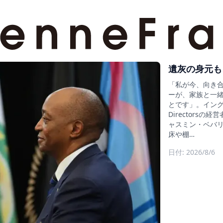
遺灰の身元も
「私が今、向き
ーが、家族と一
とです」。イングラン
Director
ャスミン・ベバリ
床や棚…
日付: 2026/8/6