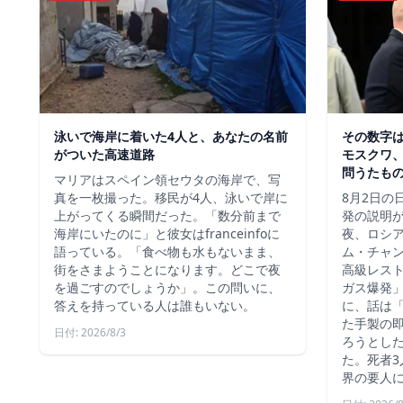
泳いで海岸に着いた4人と、あなたの名前
その数字
がついた高速道路
モスクワ、
問うたも
マリアはスペイン領セウタの海岸で、写
真を一枚撮った。移民が4人、泳いで岸に
8月2日の
上がってくる瞬間だった。「数分前まで
発の説明
海岸にいたのに」と彼女はfranceinfoに
夜、ロシ
語っている。「食べ物も水もないまま、
ム・チャ
街をさまようことになります。どこで夜
高級レス
を過ごすのでしょうか」。この問いに、
ガス爆発
答えを持っている人は誰もいない。
に、話は
た手製の
日付: 2026/8/3
ろうとし
た。死者3
界の要人