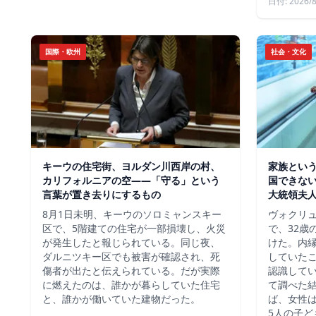
日付: 2026/8
国際・欧州
社会・文化
キーウの住宅街、ヨルダン川西岸の村、
家族という
カリフォルニアの空——「守る」という
国できな
言葉が置き去りにするもの
大統領夫
8月1日未明、キーウのソロミャンスキー
ヴォクリ
区で、5階建ての住宅が一部損壊し、火災
で、32歳
が発生したと報じられている。同じ夜、
けた。内
ダルニツキー区でも被害が確認され、死
していた
傷者が出たと伝えられている。だが実際
認識して
に燃えたのは、誰かが暮らしていた住宅
て調べた
と、誰かが働いていた建物だった。
ば、女性は
5人の子