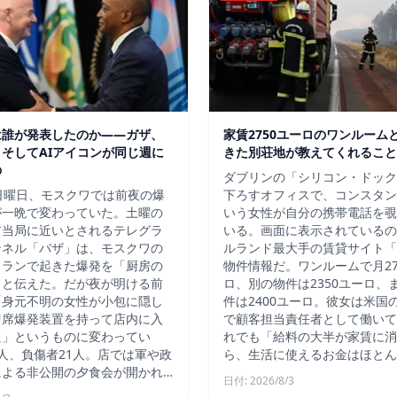
は誰が発表したのか——ガザ、
家賃2750ユーロのワンルーム
そしてAIアイコンが同じ週に
きた別荘地が教えてくれること
の
ダブリンの「シリコン・ドック
日曜日、モスクワでは前夜の爆
下ろすオフィスで、コンスタン
が一晩で変わっていた。土曜の
いう女性が自分の携帯電話を覗
ア当局に近いとされるテレグラ
いる。画面に表示されているの
ンネル「バザ」は、モスクワの
ルランド最大手の賃貸サイト「D
トランで起きた爆発を「厨房の
物件情報だ。ワンルームで月27
」と伝えた。だが夜が明ける前
ロ、別の物件は2350ユーロ、
「身元不明の女性が小包に隠し
件は2400ユーロ。彼女は米国
即席爆発装置を持って店内に入
で顧客担当責任者として働いて
た」というものに変わってい
れでも「給料の大半が家賃に消
人、負傷者21人。店では軍や政
ら、生活に使えるお金はほとん
による非公開の夕食会が開かれ…
日付: 2026/8/3