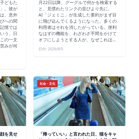
子どもた
月22日以降、グーグルで何かを検索する
」。彼が
と、見慣れたリンクの並びより先に、
は、意外
AI「ジェミニ」が生成した要約がまず目
びへの関
に飛び込んでくるようになった。多くの
記憶では
利用者はそれを消したがっている。便利
いう、日
なはずの機能を、わざわざ手間をかけて
この一文
オフにしようとする人が、なぜこれほ…
営みが何
日付: 2026/8/5
社会・文化
顔を見せ
「帰っていい」と言われた日、猫をキャ