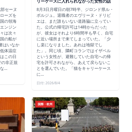
リーケースに入れられなかった女性の話
北部セーヌ
8月3日月曜日の朝7時半、ジロンド県ル・
ローズを
ポルジュ。退職者のエヴリーヌ・ドリビ
国の領海
エは、まだ誰もいない道路脇に立ってい
エンジン
た。公式の帰宅許可は14時からだった
々は次々
が、彼女はそれより6時間半も早く、自宅
国の船が
に近い場所まで来てしまっていた。「少
死者はいなか
し楽になりました。あれは地獄でし
低体温症
た」。同じ頃、隣町コランではイザベル
はこの日
という女性が、避難していた自宅への帰
での非正規
宅を許可されながら、あえて戻らないこ
な…
とを選んでいた。「猫をキャリーケース
に…
日付: 2026/8/4
国際・欧州