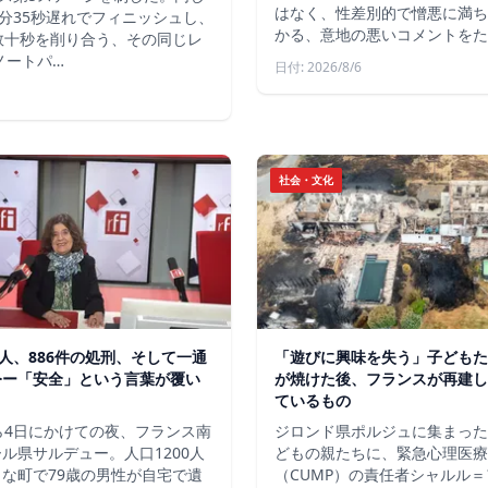
はなく、性差別的で憎悪に満ち
分35秒遅れでフィニッシュし、
かる、意地の悪いコメントをた
数十秒を削り合う、その同じレ
ノートパ…
日付: 2026/8/6
社会・文化
軍人、886件の処刑、そして一通
「遊びに興味を失う」子どもた
令ー「安全」という言葉が覆い
が焼けた後、フランスが再建し
ているもの
ら4日にかけての夜、フランス南
ジロンド県ポルジュに集まった
ル県サルデュー。人口1200人
どもの親たちに、緊急心理医療
な町で79歳の男性が自宅で遺
（CUMP）の責任者シャルル