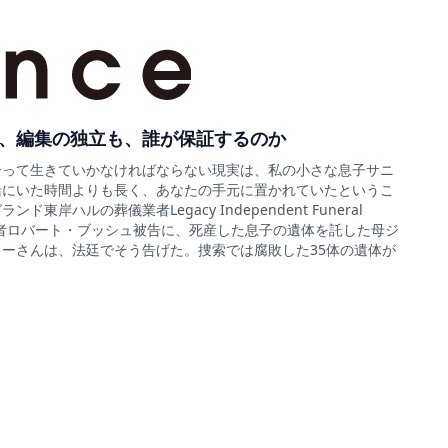
、編集の独立も、誰が保証するのか
合って生きていかなければならない現実は、私の小さな息子サニ
緒にいた時間よりも長く、あなたの手元に置かれていたというこ
ド東岸ハルの葬儀業者Legacy Independent Funeral
sの経営者ロバート・ブッシュ被告に、死産した息子の遺体を託した母ジ
ーさんは、法廷でそう告げた。捜索では腐敗した35体の遺体が