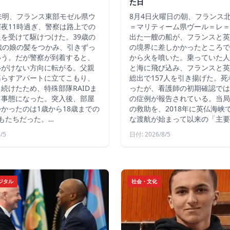
た日
未明、フランス東部モゼル県ウ
8月4日火曜日の朝、フランス
夜11時過ぎ、警察は路上での
＝マリティーム県ヴール＝レ＝
を受けて駆けつけた。39歳の
出た一艘の船が、フランスと英
歳の娘の髪をつかみ、引きずっ
の境界に差しかかったところで
いう。だが警察が到着すると、
から火を噴いた。乗っていた人
いがけない方向に転がる。父親
と海に飛び込み、フランスと英
暮らすアパートに立てこもり、
総出で157人を引き揚げた。
続けたため、特殊部隊RAIDま
ったが、看護師の初期確認では
る事態になった。突入後、部屋
の症例が報告されている。当局
かったのは1歳から18歳までの
の救助を、2018年に英仏海峡
もたちだった。…
な渡航が始まって以来の「主要
/5
日付: 2026/8/5
ジタル
社会・文化