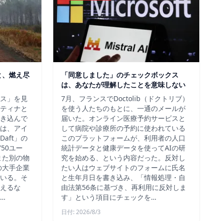
と、燃え尽
「同意しました」のチェックボックス
は、あなたが理解したことを意味しない
ス」を見
7月、フランスでDoctolib（ドクトリブ）
ティナと
を使う人たちのもとに、一通のメールが
き込んで
届いた。オンライン医療予約サービスと
は、アイ
して病院や診療所の予約に使われている
aft」の
このプラットフォームが、利用者の人口
50ユー
統計データと健康データを使ってAIの研
また別の物
究を始める、という内容だった。反対し
の大手企業
たい人はウェブサイトのフォームに氏名
いる。そ
と生年月日を書き込み、「情報処理・自
えるな
由法第56条に基づき、再利用に反対しま
…
す」という項目にチェックを…
日付: 2026/8/3