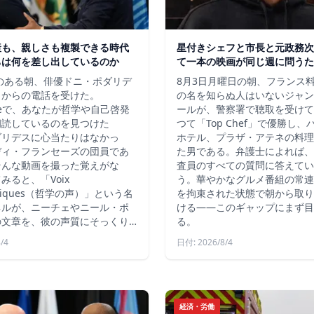
産も、親しさも複製できる時代
星付きシェフと市長と元政務次
ちは何を差し出しているのか
て一本の映画が同じ週に問うた
秋のある朝、俳優ドニ・ポダリデ
8月3日月曜日の朝、フランス
こからの電話を受けた。
の名を知らぬ人はいないジャン
ubeで、あなたが哲学や自己啓発
ールが、警察署で聴取を受けて
朗読しているのを見つけた
つて「Top Chef」で優勝し
ダリデスに心当たりはなかっ
ホテル、プラザ・アテネの料理
ディ・フランセーズの団員であ
た男である。弁護士によれば、
そんな動画を撮った覚えがな
査員のすべての質問に答えてい
みると、「Voix
う。華やかなグルメ番組の常連
ophiques（哲学の声）」という名
を拘束された状態で朝から取り
ネルが、ニーチェやニール・ポ
ける――このギャップにまず目
の文章を、彼の声質にそっくり…
る。
/4
日付: 2026/8/4
経済・労働