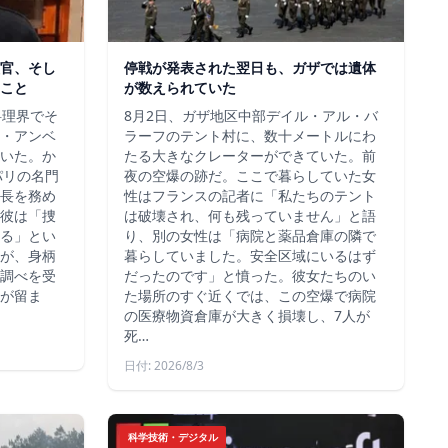
官、そし
停戦が発表された翌日も、ガザでは遺体
こと
が数えられていた
料理界でそ
8月2日、ガザ地区中部デイル・アル・バ
・アンベ
ラーフのテント村に、数十メートルにわ
いた。か
たる大きなクレーターができていた。前
、パリの名門
夜の空爆の跡だ。ここで暮らしていた女
長を務め
性はフランスの記者に「私たちのテント
彼は「捜
は破壊され、何も残っていません」と語
る」とい
り、別の女性は「病院と薬品倉庫の隣で
が、身柄
暮らしていました。安全区域にいるはず
調べを受
だったのです」と憤った。彼女たちのい
が留ま
た場所のすぐ近くでは、この空爆で病院
の医療物資倉庫が大きく損壊し、7人が
死…
日付: 2026/8/3
科学技術・デジタル