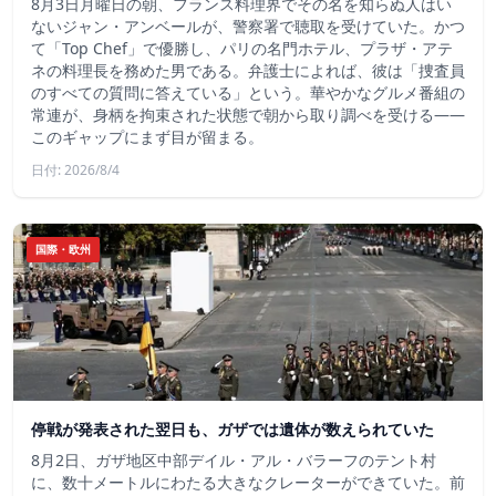
8月3日月曜日の朝、フランス料理界でその名を知らぬ人はい
ないジャン・アンベールが、警察署で聴取を受けていた。かつ
て「Top Chef」で優勝し、パリの名門ホテル、プラザ・アテ
ネの料理長を務めた男である。弁護士によれば、彼は「捜査員
のすべての質問に答えている」という。華やかなグルメ番組の
常連が、身柄を拘束された状態で朝から取り調べを受ける――
このギャップにまず目が留まる。
日付: 2026/8/4
国際・欧州
停戦が発表された翌日も、ガザでは遺体が数えられていた
8月2日、ガザ地区中部デイル・アル・バラーフのテント村
に、数十メートルにわたる大きなクレーターができていた。前