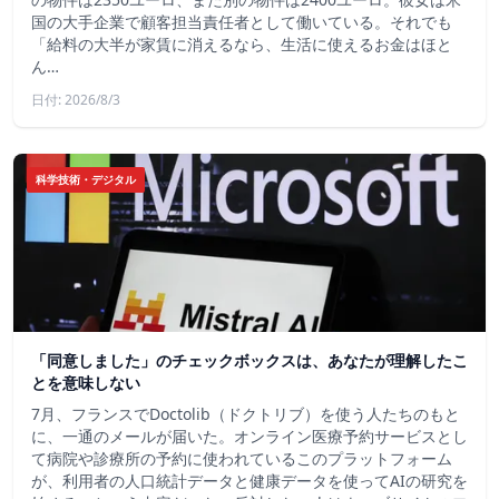
国の大手企業で顧客担当責任者として働いている。それでも
「給料の大半が家賃に消えるなら、生活に使えるお金はほと
ん…
日付: 2026/8/3
科学技術・デジタル
「同意しました」のチェックボックスは、あなたが理解したこ
とを意味しない
7月、フランスでDoctolib（ドクトリブ）を使う人たちのもと
に、一通のメールが届いた。オンライン医療予約サービスとし
て病院や診療所の予約に使われているこのプラットフォーム
が、利用者の人口統計データと健康データを使ってAIの研究を