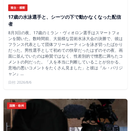
複合・横断
17歳の水泳選手と、シーツの下で動かなくなった配信
者
8月3日の夜、17歳のミラン・ヴィオロン選手はスマートフォ
ンを開いた。数時間前、大規模な芸術水泳大会の決勝で、彼は
フランス代表として団体フリールーティンを泳ぎ切ったばかり
だった。男性選手として初めての快挙だったはずのその夜、画
面に並んでいたのは称賛ではなく、性差別的で憎悪に満ちたコ
メントの列だった。「人を本当に判断していることが分かる、
意地の悪いコメントをたくさん見ました」と彼は『ル・パリジ
ャン』…
日付: 2026/8/6
国際・欧州