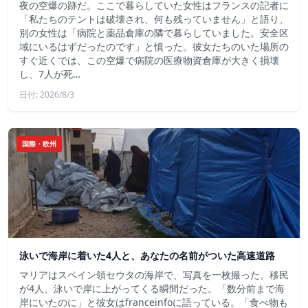
夜の空爆の跡だ。ここで暮らしていた女性はフランスの記者に
「私たちのテントは破壊され、何も残っていません」と語り、
別の女性は「病院と薬品倉庫の隣で暮らしていました。安全区
域にいるはずだったのです」と憤った。彼女たちのいた場所の
すぐ近くでは、この空爆で病院の医療物資倉庫が大きく損壊
し、7人が死…
日付: 2026/8/3
国際・欧州
泳いで海岸に着いた4人と、あなたの名前がついた高速道路
マリアはスペイン領セウタの海岸で、写真を一枚撮った。移民
が4人、泳いで岸に上がってくる瞬間だった。「数分前まで海
岸にいたのに」と彼女はfranceinfoに語っている。「食べ物も