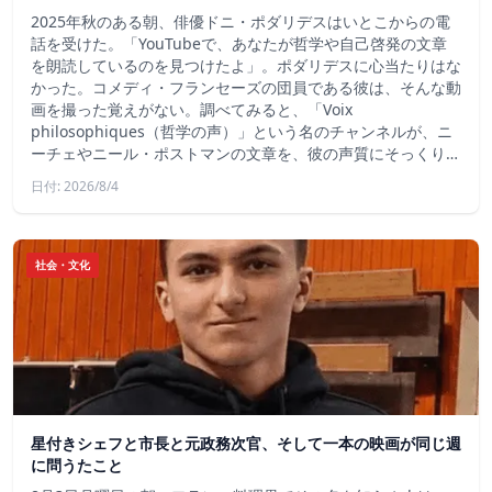
2025年秋のある朝、俳優ドニ・ポダリデスはいとこからの電
話を受けた。「YouTubeで、あなたが哲学や自己啓発の文章
を朗読しているのを見つけたよ」。ポダリデスに心当たりはな
かった。コメディ・フランセーズの団員である彼は、そんな動
画を撮った覚えがない。調べてみると、「Voix
philosophiques（哲学の声）」という名のチャンネルが、ニ
ーチェやニール・ポストマンの文章を、彼の声質にそっくり…
日付: 2026/8/4
社会・文化
星付きシェフと市長と元政務次官、そして一本の映画が同じ週
に問うたこと