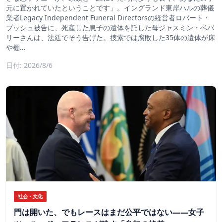
元に置かれていたということです」。イングランド東岸ハルの葬儀
業者Legacy Independent Funeral Directorsの経営者ロバート・
ブッシュ被告に、死産した息子の遺体を託した母ジャスミン・ベバ
リーさんは、法廷でそう告げた。捜索では腐敗した35体の遺体が床
や棚…
日付: 2026/8/6
社会・文化
門は開いた、でもレースはまだ公平ではない――女子