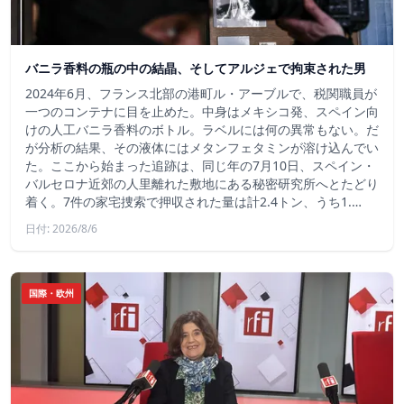
バニラ香料の瓶の中の結晶、そしてアルジェで拘束された男
2024年6月、フランス北部の港町ル・アーブルで、税関職員が
一つのコンテナに目を止めた。中身はメキシコ発、スペイン向
けの人工バニラ香料のボトル。ラベルには何の異常もない。だ
が分析の結果、その液体にはメタンフェタミンが溶け込んでい
た。ここから始まった追跡は、同じ年の7月10日、スペイン・
バルセロナ近郊の人里離れた敷地にある秘密研究所へとたどり
着く。7件の家宅捜索で押収された量は計2.4トン、うち1.…
日付: 2026/8/6
国際・欧州