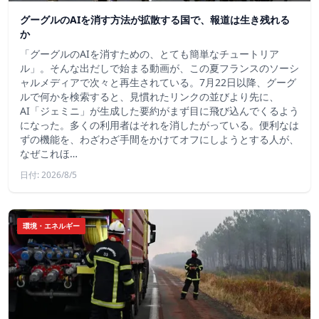
グーグルのAIを消す方法が拡散する国で、報道は生き残れる
か
「グーグルのAIを消すための、とても簡単なチュートリア
ル」。そんな出だしで始まる動画が、この夏フランスのソーシ
ャルメディアで次々と再生されている。7月22日以降、グーグ
ルで何かを検索すると、見慣れたリンクの並びより先に、
AI「ジェミニ」が生成した要約がまず目に飛び込んでくるよう
になった。多くの利用者はそれを消したがっている。便利なは
ずの機能を、わざわざ手間をかけてオフにしようとする人が、
なぜこれほ…
日付: 2026/8/5
環境・エネルギー