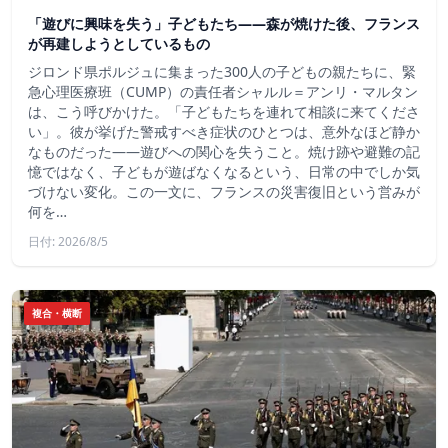
「遊びに興味を失う」子どもたち——森が焼けた後、フランス
が再建しようとしているもの
ジロンド県ポルジュに集まった300人の子どもの親たちに、緊
急心理医療班（CUMP）の責任者シャルル＝アンリ・マルタン
は、こう呼びかけた。「子どもたちを連れて相談に来てくださ
い」。彼が挙げた警戒すべき症状のひとつは、意外なほど静か
なものだった――遊びへの関心を失うこと。焼け跡や避難の記
憶ではなく、子どもが遊ばなくなるという、日常の中でしか気
づけない変化。この一文に、フランスの災害復旧という営みが
何を…
日付: 2026/8/5
複合・横断