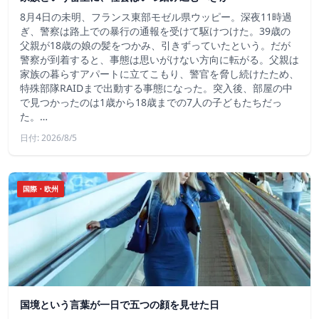
8月4日の未明、フランス東部モゼル県ウッピー。深夜11時過
ぎ、警察は路上での暴行の通報を受けて駆けつけた。39歳の
父親が18歳の娘の髪をつかみ、引きずっていたという。だが
警察が到着すると、事態は思いがけない方向に転がる。父親は
家族の暮らすアパートに立てこもり、警官を脅し続けたため、
特殊部隊RAIDまで出動する事態になった。突入後、部屋の中
で見つかったのは1歳から18歳までの7人の子どもたちだっ
た。…
日付: 2026/8/5
国際・欧州
国境という言葉が一日で五つの顔を見せた日