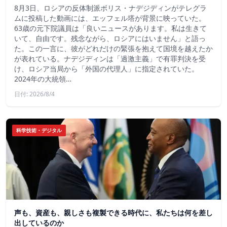
8月3日、ロシアの反体制派ボリス・ナデジディンがテレグラ
ムに投稿した動画には、エッフェル塔が背景に映っていた。
63歳の元下院議員は「良いニュースがあります。私は生きて
いて、自由です。残念ながら、ロシアにはいません」と語っ
た。この一言に、彼がどれだけの緊張を抱えて国境を越えたか
が表れている。ナデジディンは「過激主義」で有罪判決を受
け、ロシア当局から「外国の代理人」に指定されていた。
2024年の大統領…
日付: 2026/8/4
科学技術・デジタル
声も、資産も、親しさも複製できる時代に、私たちは何を差し
出しているのか