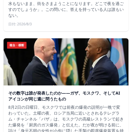
水もないまま、街をさまようことになります。どこで夜を過ご
すのでしょうか」。この問いに、答えを持っている人は誰もい
ない。
日付: 2026/8/3
複合・横断
その数字は誰が発表したのか——ガザ、モスクワ、そしてAI
アイコンが同じ週に問うたもの
8月2日の日曜日、モスクワでは前夜の爆発の説明が一晩で変
わっていた。土曜の夜、ロシア当局に近いとされるテレグラ
ム・チャンネル「バザ」は、モスクワの高級レストランで起き
た爆発を「厨房のガス爆発」と伝えた。だが夜が明ける前に、
話は「身元不明の女性が小包に隠した手製の即席爆発装置を持