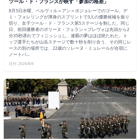
ツール・ド・フランスが映す「参加の格差」
8月5日水曜、ベルヴィル＝アン＝ボジョレーでのゴール。デ
ミ・フォレリングが渾身のスプリントで3人の優勝候補を振り
切り、女子ツール・ド・フランス第5ステージを制した。同じ
日、前回優勝者のポリーヌ・フェラン＝プレヴォは先頭から2
分35秒遅れでフィニッシュし、連覇の夢はほぼ絶たれた。ト
ップ選手たちが山岳ステージで数十秒を削り合う、その同じレ
ースの別の場所では、22歳のソレーヌ・ミュレールが合宿に
ノートパ…
日付: 2026/8/6