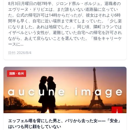
8月3日月曜日の朝7時半、ジロンド県ル・ポルジュ。退職者の
エヴリーヌ・ドリビエは、まだ誰もいない道路脇に立ってい
た。公式の帰宅許可は14時からだったが、彼女はそれより6時
間半も早く、自宅に近い場所まで来てしまっていた。「少し楽
になりました。あれは地獄でした」。同じ頃、隣町コランでは
イザベルという女性が、避難していた自宅への帰宅を許可され
ながら、あえて戻らないことを選んでいた。「猫をキャリーケ
ースに…
日付: 2026/8/4
国際・欧州
エッフェル塔を背にした男と、パリから去った女——「安全」
はいつも同じ顔をしていない