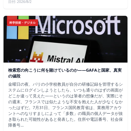
日付: 2026/8/2
科学技術・デジタル
検索窓の向こうに何を賭けているのか——GAFAと国家、真実
の値段
金曜日の夜、パリの小学校教員が自分の研修記録を管理するシ
ステムにログインしようとしたら、いつも通りのはずの画面が
どこか違って見えた——というのは筆者の想像だが、実際にそ
の週末、フランスでは似たような不安を抱えた人が少なくなか
ったはずだ。7月31日、フランス国民教育省は、業務用アカウ
ントへのなりすましによって「多数」の職員の個人データが抜
き取られた可能性があると発表した。住所や電話番号、社会保
障番号…