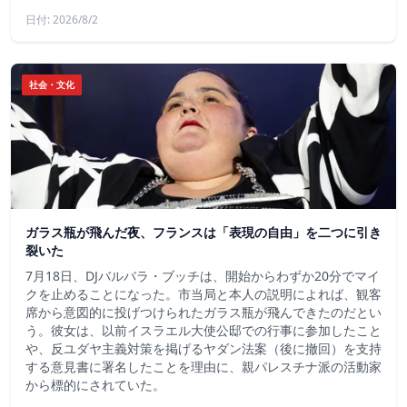
日付: 2026/8/2
社会・文化
ガラス瓶が飛んだ夜、フランスは「表現の自由」を二つに引き
裂いた
7月18日、DJバルバラ・ブッチは、開始からわずか20分でマイ
クを止めることになった。市当局と本人の説明によれば、観客
席から意図的に投げつけられたガラス瓶が飛んできたのだとい
う。彼女は、以前イスラエル大使公邸での行事に参加したこと
や、反ユダヤ主義対策を掲げるヤダン法案（後に撤回）を支持
する意見書に署名したことを理由に、親パレスチナ派の活動家
から標的にされていた。