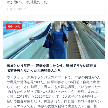
かが働いていた建物だった。
日付: 2026/8/2
社会・文化
家族という沈黙 ― 妊娠を隠した女性、帰国できない駐在員、
名前を持たなかった大統領夫人たち
ヴォクリューズ県オランジュのアパートで、32歳の男性が5人
の乳児の遺体を見つけた。内縁の妻がその6日前に自宅で出産
していたことに動揺し、過去にも妊娠を認識していなかったの
ではないかと疑って調べた結果だったという。検察によれば、
女性は2018年から2025年にかけて、5人の子どもを殺害した
疑いで捜査対象となり、拘置された。同じ週、ロワール県サン
テティエンヌでも、36歳の女性が自宅で出産した2日後、新…