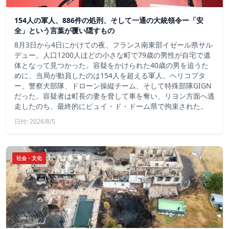
154人の軍人、886件の処刑、そして一通の大統領令ー「安
全」という言葉が覆い隠すもの
8月3日から4日にかけての夜、フランス南東部イゼール県サル
デュー。人口1200人ほどの小さな町で79歳の男性が自宅で遺
体となって見つかった。容疑をかけられた40歳の男を追うた
めに、当局が動員したのは154人を超える軍人、ヘリコプタ
ー、警察犬部隊、ドローン操縦チーム、そして特殊部隊GIGN
だった。容疑者は町長の妻を脅して車を奪い、リヨン方面へ逃
走したのち、最終的にピュイ・ド・ドーム県で拘束された。
日付: 2026/8/5
社会・文化