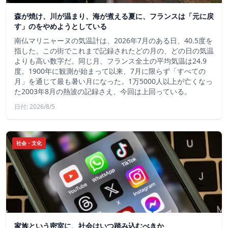
森が焼け、川が温まり、海が煮える夏に、フランスは「元に戻
す」のをやめようとしている
南仏マリニャーヌの気温計は、2026年7月のある日、40.5度を
指した。この街でこれまで記録されたどの月の、どの日の気温
よりも高い数字だ。同じ月、フランス全土の平均気温は24.9
度。1900年に観測が始まって以来、7月に限らず「すべての
月」を通じて最も暑い月になった。1万5000人以上が亡くなっ
た2003年8月の熱波の記録さえ、今回は上回っている。
日付: 2026/8/5
社会・文化
家族という密室に、社会はいつ踏み込むべきか