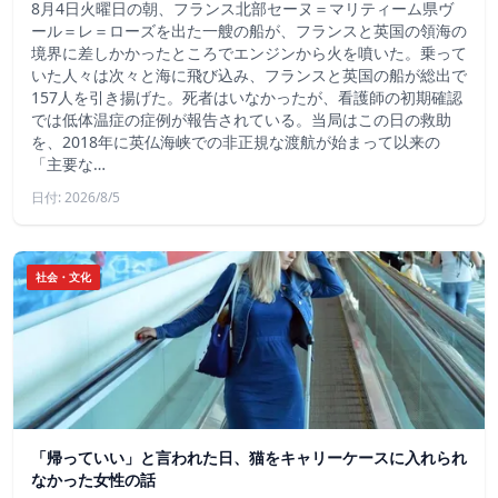
8月4日火曜日の朝、フランス北部セーヌ＝マリティーム県ヴ
ール＝レ＝ローズを出た一艘の船が、フランスと英国の領海の
境界に差しかかったところでエンジンから火を噴いた。乗って
いた人々は次々と海に飛び込み、フランスと英国の船が総出で
157人を引き揚げた。死者はいなかったが、看護師の初期確認
では低体温症の症例が報告されている。当局はこの日の救助
を、2018年に英仏海峡での非正規な渡航が始まって以来の
「主要な…
日付: 2026/8/5
社会・文化
「帰っていい」と言われた日、猫をキャリーケースに入れられ
なかった女性の話