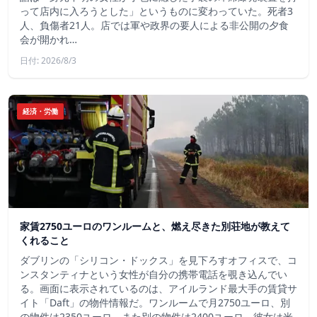
って店内に入ろうとした」というものに変わっていた。死者3
人、負傷者21人。店では軍や政界の要人による非公開の夕食
会が開かれ…
日付: 2026/8/3
経済・労働
家賃2750ユーロのワンルームと、燃え尽きた別荘地が教えて
くれること
ダブリンの「シリコン・ドックス」を見下ろすオフィスで、コ
ンスタンティナという女性が自分の携帯電話を覗き込んでい
る。画面に表示されているのは、アイルランド最大手の賃貸サ
イト「Daft」の物件情報だ。ワンルームで月2750ユーロ、別
の物件は2350ユーロ、また別の物件は2400ユーロ。彼女は米