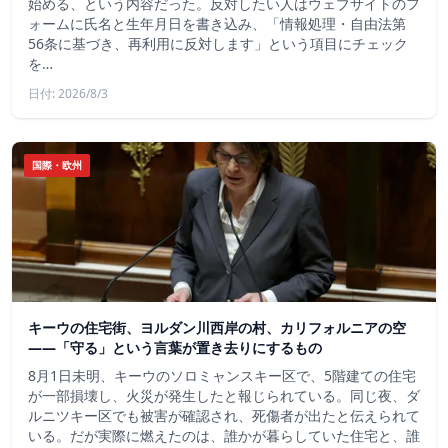
始める、という内容だった。反対したい人はウェブサイトのフ
ォームに氏名と生年月日を書き込み、「情報処理・自由法第
56条に基づき、再利用に反対します」という項目にチェック
を…
日付: 2026/8/3
国際・欧州
キーウの住宅街、ヨルダン川西岸の村、カリフォルニアの空
——「守る」という言葉が置き去りにするもの
8月1日未明、キーウのソロミャンスキー区で、5階建ての住宅
が一部損壊し、火災が発生したと報じられている。同じ夜、ダ
ルニツキー区でも被害が確認され、死傷者が出たと伝えられて
いる。だが実際に燃えたのは、誰かが暮らしていた住宅と、誰