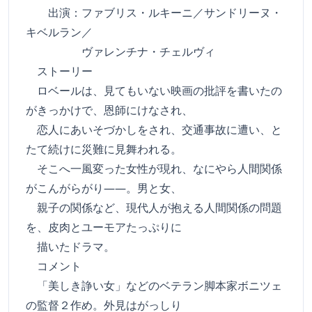
出演：ファブリス・ルキーニ／サンドリーヌ・
キベルラン／
ヴァレンチナ・チェルヴィ
ストーリー
ロベールは、見てもいない映画の批評を書いたの
がきっかけで、恩師にけなされ、
恋人にあいそづかしをされ、交通事故に遭い、と
たて続けに災難に見舞われる。
そこへ一風変った女性が現れ、なにやら人間関係
がこんがらがり――。男と女、
親子の関係など、現代人が抱える人間関係の問題
を、皮肉とユーモアたっぷりに
描いたドラマ。
コメント
「美しき諍い女」などのベテラン脚本家ボニツェ
の監督２作め。外見はがっしり