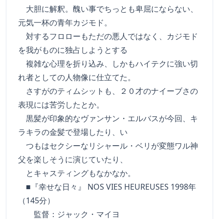
大胆に解釈。醜い事でちっとも卑屈にならない、
元気一杯の青年カジモド。
対するフロローもただの悪人ではなく、カジモド
を我がものに独占しようとする
複雑な心理を折り込み、しかもハイテクに強い切
れ者としての人物像に仕立てた。
さすがのティムシットも、２０才のナイーブさの
表現には苦労したとか。
黒髪が印象的なヴァンサン・エルバスが今回、キ
ラキラの金髪で登場したり、い
つもはセクシーなリシャール・ベリが変態ワル神
父を楽しそうに演じていたり、
とキャスティングもなかなか。
■『幸せな日々』 NOS VIES HEUREUSES 1998年
（145分）
監督：ジャック・マイヨ