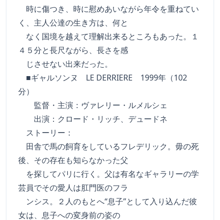
時に傷つき、時に慰めあいながら年令を重ねてい
く、主人公達の生き方は、何と
なく国境を越えて理解出来るところもあった。１
４５分と長尺ながら、長さを感
じさせない出来だった。
■ギャルソンヌ LE DERRIERE 1999年（102
分）
監督・主演：ヴァレリー・ルメルシェ
出演：クロード・リッチ、デュードネ
ストーリー：
田舎で馬の飼育をしているフレデリック。毋の死
後、その存在も知らなかった父
を探してパリに行く。父は有名なギャラリーの学
芸員でその愛人は肛門医のフラ
ンシス。２人のもとへ“息子”として入り込んだ彼
女は、息子への変身前の姿の