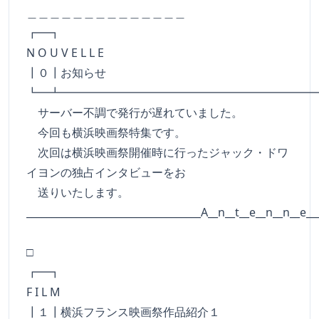
＿＿＿＿＿＿＿＿＿＿＿＿＿＿
┏━
N O U V E L L E
┃０┃お知らせ
┗━┻━━━━━━━━━━━━━━━━━━━━━━
サーバー不調で発行が遅れていました。
今回も横浜映画祭特集です。
次回は横浜映画祭開催時に行ったジャック・ドワ
イヨンの独占インタビューをお
送りいたします。
___________________________________A__n__t__e__n__n__e__
□
┏━
F I L M
┃１┃横浜フランス映画祭作品紹介１