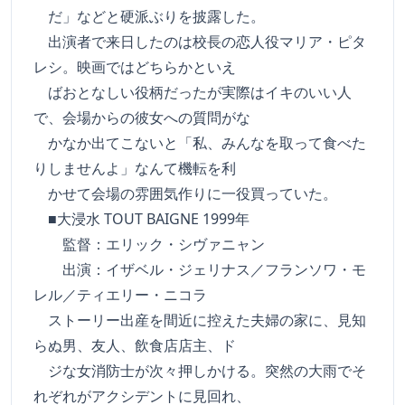
だ」などと硬派ぶりを披露した。
出演者で来日したのは校長の恋人役マリア・ピタ
レシ。映画ではどちらかといえ
ばおとなしい役柄だったが実際はイキのいい人
で、会場からの彼女への質問がな
かなか出てこないと「私、みんなを取って食べた
りしませんよ」なんて機転を利
かせて会場の雰囲気作りに一役買っていた。
■大浸水 TOUT BAIGNE 1999年
監督：エリック・シヴァニャン
出演：イザベル・ジェリナス／フランソワ・モ
レル／ティエリー・ニコラ
ストーリー出産を間近に控えた夫婦の家に、見知
らぬ男、友人、飲食店店主、ド
ジな女消防士が次々押しかける。突然の大雨でそ
れぞれがアクシデントに見回れ、