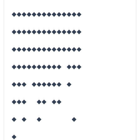
◆◆◆◆◆◆◆◆◆◆◆◆◆◆
◆◆◆◆◆◆◆◆◆◆◆◆◆◆
◆◆◆◆◆◆◆◆◆◆◆◆◆◆
◆◆◆◆◆◆◆◆◆◆ ◆◆◆
◆◆◆ ◆◆◆◆◆◆ ◆
◆◆◆ ◆◆ ◆◆
◆ ◆ ◆ ◆
◆