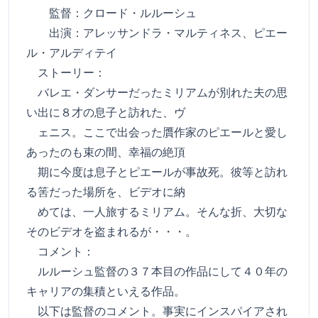
監督：クロード・ルルーシュ
出演：アレッサンドラ・マルティネス、ピエー
ル・アルディテイ
ストーリー：
バレエ・ダンサーだったミリアムが別れた夫の思
い出に８才の息子と訪れた、ヴ
ェニス。ここで出会った贋作家のピエールと愛し
あったのも束の間、幸福の絶頂
期に今度は息子とピエールが事故死。彼等と訪れ
る筈だった場所を、ビデオに納
めては、一人旅するミリアム。そんな折、大切な
そのビデオを盗まれるが・・・。
コメント：
ルルーシュ監督の３７本目の作品にして４０年の
キャリアの集積といえる作品。
以下は監督のコメント。事実にインスパイアされ