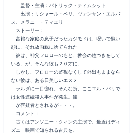
監督・主演：パトリック・ティムシット
出演：リシャール・ベリ、ヴァンサン・エルバ
ス、メラニー・ティエリー
ストーリー：
富裕な家庭の息子だったカジモドは、呪いで醜い
顔に。それ故両親に捨てられた
彼は、神父フロローのもと、教会の鐘つきをして
いる。が、そんな彼も２０才に。
しかし、フロローの監視なくして外出もままなら
ない彼は、ある日美しいエスメ
ラルダに一目惚れ。そんな折、ここエル・パリで
は女性連続殺人事件が発生。彼
が容疑者とされるが・・・。
コメント：
古くはアンソニー・クィンの主演で、最近はディ
ズニー映画で知られる古典を、