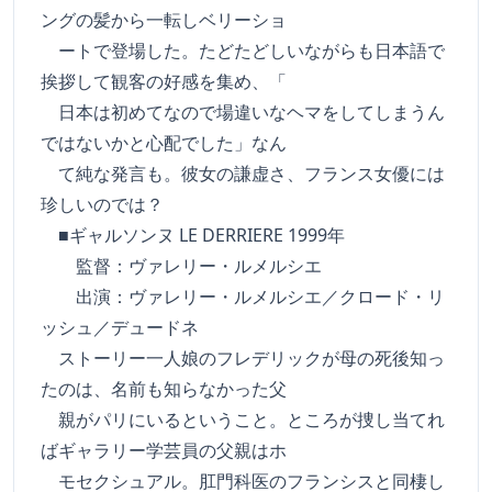
ングの髪から一転しベリーショ
ートで登場した。たどたどしいながらも日本語で
挨拶して観客の好感を集め、「
日本は初めてなので場違いなヘマをしてしまうん
ではないかと心配でした」なん
て純な発言も。彼女の謙虚さ、フランス女優には
珍しいのでは？
■ギャルソンヌ LE DERRIERE 1999年
監督：ヴァレリー・ルメルシエ
出演：ヴァレリー・ルメルシエ／クロード・リ
ッシュ／デュードネ
ストーリー一人娘のフレデリックが母の死後知っ
たのは、名前も知らなかった父
親がパリにいるということ。ところが捜し当てれ
ばギャラリー学芸員の父親はホ
モセクシュアル。肛門科医のフランシスと同棲し