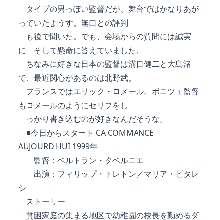
タイプの男っぽい監督だが、舞台ではかなりあが
っていたようす。無口との評判
も後で聞いた。でも、会場からの質問には誠実
に、そして懸命に答えていました。
ちなみに好きな日本の監督は溝口健二と大島渚
で、最近関心があるのは北野武。
フランスではエリック・ロメール。ボニツェ監督
もロメールのようにセリフをし
っかり書き込むのが好きなんだそうな。
■今日からスタート CA COMMANCE
AUJOURD'HUI 1999年
監督：ベルトラン・タベルニエ
出演：フィリップ・トレトン／マリア・ピタレ
シ
ストーリー
貧困家庭の集まる地区で幼稚園の校長を勤めるダ