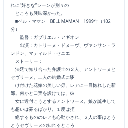
れに“好きな”シーンが別々の
ところも興味深かった。
■ベル・ママン BELL MAMAN 1999年（102
分）
監督：ガブリエル・アギオン
出演：カトリーヌ・ドヌーヴ、ヴァンサン・ラ
ンドン、マティルド・セニエ
ストーリー：
法廷で知り合った弁護士の２人、アントワーヌと
セヴリーヌ。二人の結婚式に駆
け付けた花嫁の美しい毋、レアに一目惚れした新
郎。何かと口実を設けては、彼
女に近付こうとするアントワーヌ。娘が誕生して
も想いは募るばかり。１度は拒
絶するもののレアも心動かされ、２人の事はとう
とうセヴリーヌの知れるところ