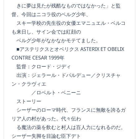
きに夢は見たが残酷なものではなかった」と監
督。今回はニコラ役のベルグ少年、
スキー学校の先生役の女優エマニュエル・ベルコ
も来日し、サイン会では紅顔の
ベルグ少年がなかなかモテてました。
■アステリクスとオベリクス ASTERIX ET OBELIX
CONTRE CESAR 1999年
監督：クロード・ジディ
出演：ジェラール・ドパルデュー／クリスチャ
ン・クラヴィエ
／ロベルト・ベニーニ
ストーリー
シーザーのローマ時代、フランスに無敵を誇るガ
リア人の村があった。代々伝わ
る魔法の薬を飲むと村人は百人力になれるのだ。
シーザー失脚を目論む臣下デト