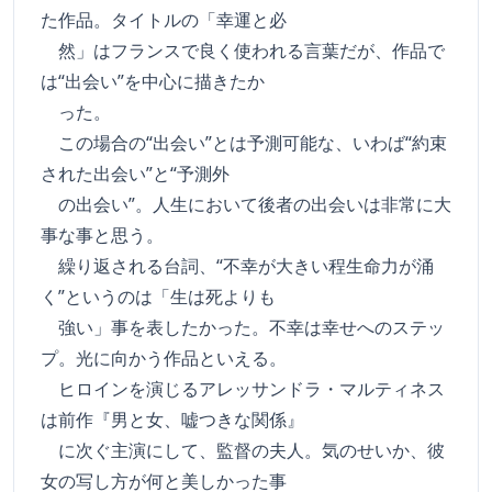
た作品。タイトルの「幸運と必
然」はフランスで良く使われる言葉だが、作品で
は“出会い”を中心に描きたか
った。
この場合の“出会い”とは予測可能な、いわば“約束
された出会い”と“予測外
の出会い”。人生において後者の出会いは非常に大
事な事と思う。
繰り返される台詞、“不幸が大きい程生命力が涌
く”というのは「生は死よりも
強い」事を表したかった。不幸は幸せへのステッ
プ。光に向かう作品といえる。
ヒロインを演じるアレッサンドラ・マルティネス
は前作『男と女、嘘つきな関係』
に次ぐ主演にして、監督の夫人。気のせいか、彼
女の写し方が何と美しかった事