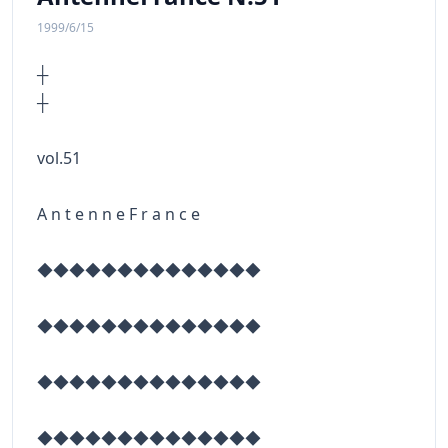
1999/6/15
┼
vol.51
A n t e n n e F r a n c e
◆◆◆◆◆◆◆◆◆◆◆◆◆◆
◆◆◆◆◆◆◆◆◆◆◆◆◆◆
◆◆◆◆◆◆◆◆◆◆◆◆◆◆
◆◆◆◆◆◆◆◆◆◆◆◆◆◆