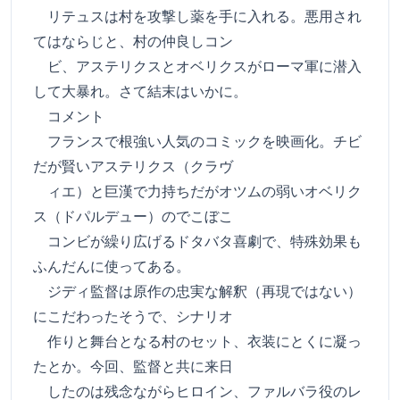
リテュスは村を攻撃し薬を手に入れる。悪用され
てはならじと、村の仲良しコン
ビ、アステリクスとオベリクスがローマ軍に潜入
して大暴れ。さて結末はいかに。
コメント
フランスで根強い人気のコミックを映画化。チビ
だが賢いアステリクス（クラヴ
ィエ）と巨漢で力持ちだがオツムの弱いオベリク
ス（ドパルデュー）のでこぼこ
コンビが繰り広げるドタバタ喜劇で、特殊効果も
ふんだんに使ってある。
ジディ監督は原作の忠実な解釈（再現ではない）
にこだわったそうで、シナリオ
作りと舞台となる村のセット、衣装にとくに凝っ
たとか。今回、監督と共に来日
したのは残念ながらヒロイン、ファルバラ役のレ