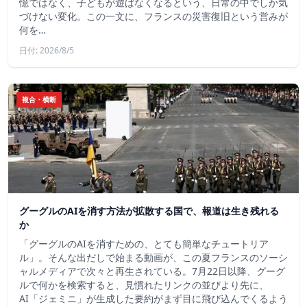
憶ではなく、子どもが遊ばなくなるという、日常の中でしか気
づけない変化。この一文に、フランスの災害復旧という営みが
何を…
日付: 2026/8/5
複合・横断
グーグルのAIを消す方法が拡散する国で、報道は生き残れる
か
「グーグルのAIを消すための、とても簡単なチュートリア
ル」。そんな出だしで始まる動画が、この夏フランスのソーシ
ャルメディアで次々と再生されている。7月22日以降、グーグ
ルで何かを検索すると、見慣れたリンクの並びより先に、
AI「ジェミニ」が生成した要約がまず目に飛び込んでくるよう