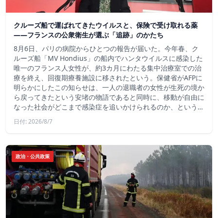
クルーズ船で運ばれてきたウイルスと、保険で受け取れる薬
――フランスの公衆衛生が選ぶ「追跡」のかたち
8月6日、パリの病院からひとつの報告が届いた。今年春、ク
ルーズ船「MV Hondius」の船内でハンタウイルスに感染した
唯一のフランス人女性が、約3カ月にわたる集中治療室での治
療を終え、回復期療養施設に移されたという。保健省がAFPに
明らかにしたこの知らせは、一人の退職者の女性が生死の境か
ら戻ってきたという安堵の物語であると同時に、移動が自由に
なった社会がどこまで感染症を追いかけられるのか、という…
日付: 2026/8/7
政治・公共政策