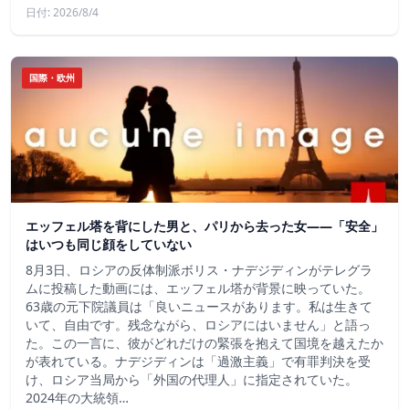
日付: 2026/8/4
国際・欧州
エッフェル塔を背にした男と、パリから去った女——「安全」
はいつも同じ顔をしていない
8月3日、ロシアの反体制派ボリス・ナデジディンがテレグラ
ムに投稿した動画には、エッフェル塔が背景に映っていた。
63歳の元下院議員は「良いニュースがあります。私は生きて
いて、自由です。残念ながら、ロシアにはいません」と語っ
た。この一言に、彼がどれだけの緊張を抱えて国境を越えたか
が表れている。ナデジディンは「過激主義」で有罪判決を受
け、ロシア当局から「外国の代理人」に指定されていた。
2024年の大統領…