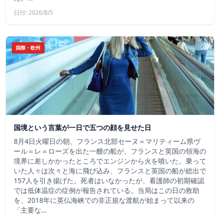
日付: 2026/8/5
国際・欧州
国境という言葉が一日で五つの顔を見せた日
8月4日火曜日の朝、フランス北部セーヌ＝マリティーム県ヴ
ール＝レ＝ローズを出た一艘の船が、フランスと英国の領海の
境界に差しかかったところでエンジンから火を噴いた。乗って
いた人々は次々と海に飛び込み、フランスと英国の船が総出で
157人を引き揚げた。死者はいなかったが、看護師の初期確認
では低体温症の症例が報告されている。当局はこの日の救助
を、2018年に英仏海峡での非正規な渡航が始まって以来の
「主要な…