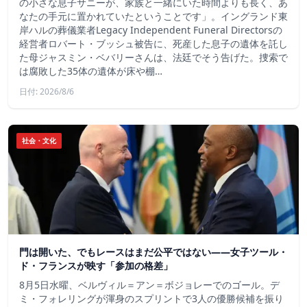
の小さな息子サニーが、家族と一緒にいた時間よりも長く、あ
なたの手元に置かれていたということです」。イングランド東
岸ハルの葬儀業者Legacy Independent Funeral Directorsの
経営者ロバート・ブッシュ被告に、死産した息子の遺体を託し
た母ジャスミン・ベバリーさんは、法廷でそう告げた。捜索で
は腐敗した35体の遺体が床や棚…
日付: 2026/8/6
社会・文化
門は開いた、でもレースはまだ公平ではない――女子ツール・
ド・フランスが映す「参加の格差」
8月5日水曜、ベルヴィル＝アン＝ボジョレーでのゴール。デ
ミ・フォレリングが渾身のスプリントで3人の優勝候補を振り