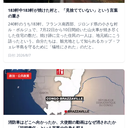
183軒中183軒が焼けた村と、「見捨てていない」という言葉
の重さ
240軒のうち183軒。フランス南西部、ジロンド県の小さな村
ル・ポルジュで、7月22日から10日間続いた山火事が焼き尽く
した住宅の数だ。焼け跡に立った住民の一人は、地元紙にこう
語ったという。自分たちは、観光地として知られるカップ・フ
ェレ半島を守るために「犠牲にされた」のだと。
日付: 2026/8/7
政治・公共政策
消防車はどこへ向かったか、大使館の動画はなぜ消されたか
——「説明責任」という言葉の中身を探る