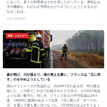
になった。多くの利用者はそれを消したがっている。便利なは
ずの機能を、わざわざ手間をかけてオフにしようとする人が、
なぜこれほ…
日付: 2026/8/5
環境・エネルギー
森が焼け、川が温まり、海が煮える夏に、フランスは「元に戻
す」のをやめようとしている
南仏マリニャーヌの気温計は、2026年7月のある日、40.5度を
指した。この街でこれまで記録されたどの月の、どの日の気温
よりも高い数字だ。同じ月、フランス全土の平均気温は24.9
度。1900年に観測が始まって以来、7月に限らず「すべての
月」を通じて最も暑い月になった。1万5000人以上が亡くなっ