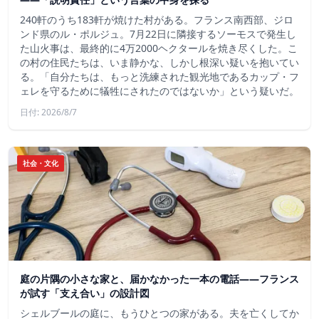
240軒のうち183軒が焼けた村がある。フランス南西部、ジロ
ンド県のル・ポルジュ。7月22日に隣接するソーモスで発生し
た山火事は、最終的に4万2000ヘクタールを焼き尽くした。こ
の村の住民たちは、いま静かな、しかし根深い疑いを抱いてい
る。「自分たちは、もっと洗練された観光地であるカップ・フ
ェレを守るために犠牲にされたのではないか」という疑いだ。
日付: 2026/8/7
社会・文化
庭の片隅の小さな家と、届かなかった一本の電話——フランス
が試す「支え合い」の設計図
シェルブールの庭に、もうひとつの家がある。夫を亡くしてか