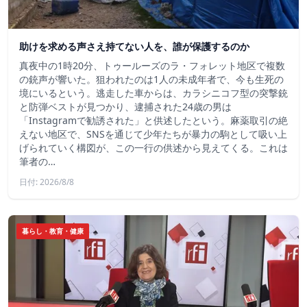
助けを求める声さえ持てない人を、誰が保護するのか
真夜中の1時20分、トゥールーズのラ・フォレット地区で複数
の銃声が響いた。狙われたのは1人の未成年者で、今も生死の
境にいるという。逃走した車からは、カラシニコフ型の突撃銃
と防弾ベストが見つかり、逮捕された24歳の男は
「Instagramで勧誘された」と供述したという。麻薬取引の絶
えない地区で、SNSを通じて少年たちが暴力の駒として吸い上
げられていく構図が、この一行の供述から見えてくる。これは
筆者の…
日付: 2026/8/8
暮らし・教育・健康