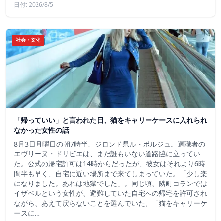
日付: 2026/8/5
社会・文化
「帰っていい」と言われた日、猫をキャリーケースに入れられ
なかった女性の話
8月3日月曜日の朝7時半、ジロンド県ル・ポルジュ。退職者の
エヴリーヌ・ドリビエは、まだ誰もいない道路脇に立ってい
た。公式の帰宅許可は14時からだったが、彼女はそれより6時
間半も早く、自宅に近い場所まで来てしまっていた。「少し楽
になりました。あれは地獄でした」。同じ頃、隣町コランでは
イザベルという女性が、避難していた自宅への帰宅を許可され
ながら、あえて戻らないことを選んでいた。「猫をキャリーケ
ースに…