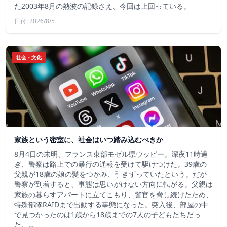
た2003年8月の熱波の記録さえ、今回は上回っている。
日付: 2026/8/5
社会・文化
家族という密室に、社会はいつ踏み込むべきか
8月4日の未明、フランス東部モゼル県ウッピー。深夜11時過
ぎ、警察は路上での暴行の通報を受けて駆けつけた。39歳の
父親が18歳の娘の髪をつかみ、引きずっていたという。だが
警察が到着すると、事態は思いがけない方向に転がる。父親は
家族の暮らすアパートに立てこもり、警官を脅し続けたため、
特殊部隊RAIDまで出動する事態になった。突入後、部屋の中
で見つかったのは1歳から18歳までの7人の子どもたちだっ
た。…