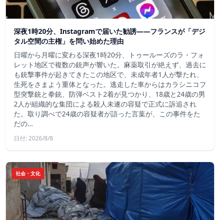
深夜1時20分、Instagramで届いた勧誘――フランスが「デジ
タル空間の主権」を問い始めた理由
日曜から月曜に変わる深夜1時20分、トゥールーズのラ・フォ
レット地区で複数の銃声が響いた。麻薬取引が絶えず、過去に
も銃撃事件が起きてきたこの地区で、未成年者1人が撃たれ、
生死をさまよう重体となった。逃走した車からはカラシニコフ
型突撃銃と拳銃、防弾ベスト2着が見つかり、18歳と24歳の男
2人が組織的な集団による殺人未遂の容疑で正式に訴追され
た。取り調べで24歳の容疑者が語った言葉が、この事件をた
だの…
日付: 2026/8/8
社会・文化