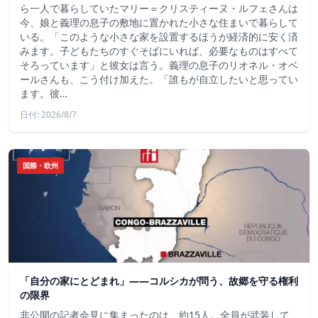
ら一人で暮らしていたマリー＝クリスティーヌ・ルフェさんは
今、娘と義理の息子の敷地に置かれた小さな住まいで暮らして
いる。「このような小さな家を設置するほうが経済的に安く済
みます。子どもたちのすぐそばにいれば、必要なものはすべて
そろっています」と彼女は言う。義理の息子のリオネル・オベ
ールさんも、こう付け加えた。「誰もが自立したいと思ってい
ます。彼…
日付: 2026/8/7
国際・欧州
「自分の家にとどまれ」——コルシカが問う、故郷を守る権利
の限界
非公開の記者会見に集まったのは、約15人。全員が武装して