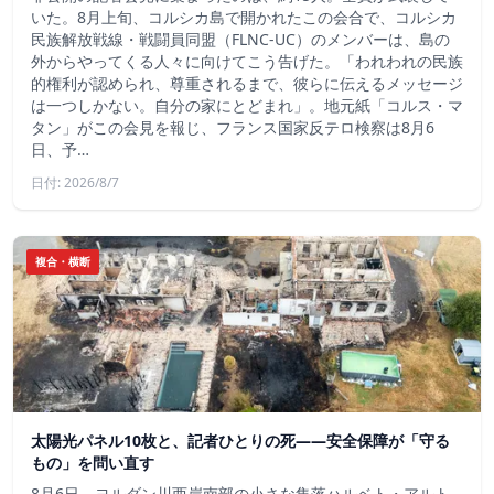
いた。8月上旬、コルシカ島で開かれたこの会合で、コルシカ
民族解放戦線・戦闘員同盟（FLNC-UC）のメンバーは、島の
外からやってくる人々に向けてこう告げた。「われわれの民族
的権利が認められ、尊重されるまで、彼らに伝えるメッセージ
は一つしかない。自分の家にとどまれ」。地元紙「コルス・マ
タン」がこの会見を報じ、フランス国家反テロ検察は8月6
日、予…
日付: 2026/8/7
複合・横断
太陽光パネル10枚と、記者ひとりの死——安全保障が「守る
もの」を問い直す
8月6日、ヨルダン川西岸南部の小さな集落ハルベト・アルト