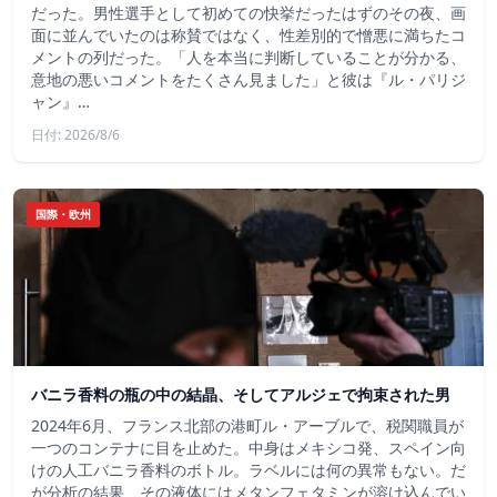
だった。男性選手として初めての快挙だったはずのその夜、画
面に並んでいたのは称賛ではなく、性差別的で憎悪に満ちたコ
メントの列だった。「人を本当に判断していることが分かる、
意地の悪いコメントをたくさん見ました」と彼は『ル・パリジ
ャン』…
日付: 2026/8/6
国際・欧州
バニラ香料の瓶の中の結晶、そしてアルジェで拘束された男
2024年6月、フランス北部の港町ル・アーブルで、税関職員が
一つのコンテナに目を止めた。中身はメキシコ発、スペイン向
けの人工バニラ香料のボトル。ラベルには何の異常もない。だ
が分析の結果、その液体にはメタンフェタミンが溶け込んでい