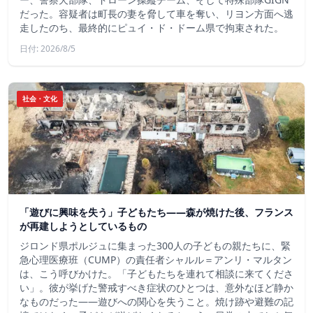
だった。容疑者は町長の妻を脅して車を奪い、リヨン方面へ逃
走したのち、最終的にピュイ・ド・ドーム県で拘束された。
日付: 2026/8/5
社会・文化
「遊びに興味を失う」子どもたち——森が焼けた後、フランス
が再建しようとしているもの
ジロンド県ポルジュに集まった300人の子どもの親たちに、緊
急心理医療班（CUMP）の責任者シャルル＝アンリ・マルタン
は、こう呼びかけた。「子どもたちを連れて相談に来てくださ
い」。彼が挙げた警戒すべき症状のひとつは、意外なほど静か
なものだった――遊びへの関心を失うこと。焼け跡や避難の記