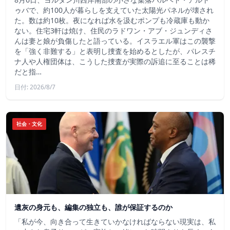
ゥバで、約100人が暮らしを支えていた太陽光パネルが壊され
た。数は約10枚。夜になれば水を汲むポンプも冷蔵庫も動か
ない。住宅3軒は焼け、住民のラドワン・アブ・ジュンディさ
んは妻と娘が負傷したと語っている。イスラエル軍はこの襲撃
を「強く非難する」と表明し捜査を始めるとしたが、パレスチ
ナ人や人権団体は、こうした捜査が実際の訴追に至ることは稀
だと指…
日付: 2026/8/7
社会・文化
遺灰の身元も、編集の独立も、誰が保証するのか
「私が今、向き合って生きていかなければならない現実は、私