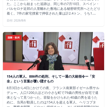
た。ここから始まった追跡は、同じ年の7月10日、スペイン・
バルセロナ近郊の人里離れた敷地にある秘密研究所へとたどり
着く。7件の家宅捜索で押収された量は計2.4トン、うち1.…
日付: 2026/8/6
国際・欧州
154人の軍人、886件の処刑、そして一通の大統領令ー「安
全」という言葉が覆い隠すもの
8月3日から4日にかけての夜、フランス南東部イゼール県サル
デュー。人口1200人ほどの小さな町で79歳の男性が自宅で遺
体となって見つかった。容疑をかけられた40歳の男を追うた
めに、当局が動員したのは154人を超える軍人、ヘリコプタ
ー、警察犬部隊、ドローン操縦チーム、そして特殊部隊GIGN