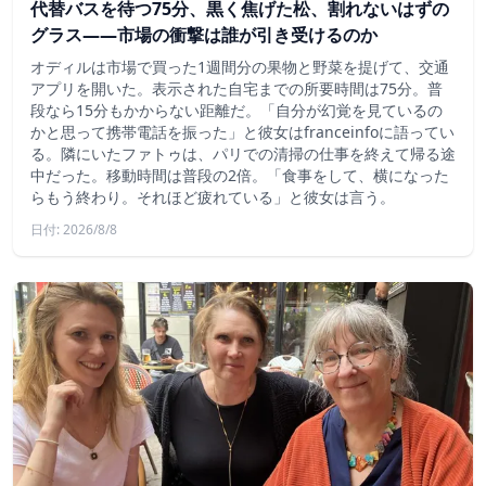
代替バスを待つ75分、黒く焦げた松、割れないはずの
グラス——市場の衝撃は誰が引き受けるのか
オディルは市場で買った1週間分の果物と野菜を提げて、交通
アプリを開いた。表示された自宅までの所要時間は75分。普
段なら15分もかからない距離だ。「自分が幻覚を見ているの
かと思って携帯電話を振った」と彼女はfranceinfoに語ってい
る。隣にいたファトゥは、パリでの清掃の仕事を終えて帰る途
中だった。移動時間は普段の2倍。「食事をして、横になった
らもう終わり。それほど疲れている」と彼女は言う。
日付: 2026/8/8