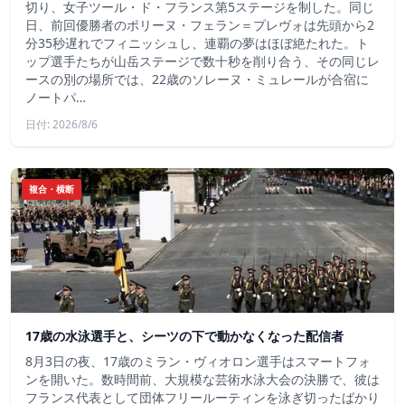
切り、女子ツール・ド・フランス第5ステージを制した。同じ
日、前回優勝者のポリーヌ・フェラン＝プレヴォは先頭から2
分35秒遅れでフィニッシュし、連覇の夢はほぼ絶たれた。ト
ップ選手たちが山岳ステージで数十秒を削り合う、その同じレ
ースの別の場所では、22歳のソレーヌ・ミュレールが合宿に
ノートパ…
日付: 2026/8/6
複合・横断
17歳の水泳選手と、シーツの下で動かなくなった配信者
8月3日の夜、17歳のミラン・ヴィオロン選手はスマートフォ
ンを開いた。数時間前、大規模な芸術水泳大会の決勝で、彼は
フランス代表として団体フリールーティンを泳ぎ切ったばかり