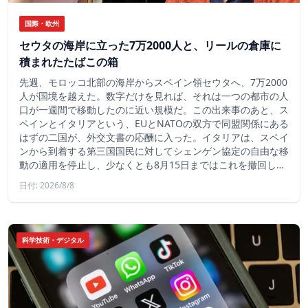
国際・欧州
セウタの海岸に立った7万2000人と、リールの倉庫に
積まれたたばこの箱
先週、モロッコ北部の海岸からスペイン領セウタへ、7万2000
人が国境を越えた。数字だけを見れば、それは一つの都市の人
口が一週間で移動したのに近い規模だ。この出来事のあと、ス
ペインとイタリアという、EUとNATOの双方で同盟関係にある
はずの二国が、外交文書の応酬に入った。イタリアは、スペイ
ンから到着する第三国国民に対してシェンゲン協定の自由な移
動の適用を停止し、少なくとも8月15日まではこれを撤回し…
日付: 2026/8/8
科学技術・デジタル