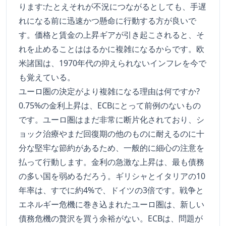
ります:たとえそれが不況につながるとしても、手遅
れになる前に迅速かつ懸命に行動する方が良いで
す。価格と賃金の上昇ギアが引き起こされると、そ
れを止めることははるかに複雑になるからです。欧
米諸国は、1970年代の抑えられないインフレを今で
も覚えている。
ユーロ圏の決定がより複雑になる理由は何ですか?
0.75%の金利上昇は、ECBにとって前例のないもの
です。ユーロ圏はまだ非常に断片化されており、シ
ョック治療やまだ回復期の他のものに耐えるのに十
分な堅牢な節約があるため、一般的に細心の注意を
払って行動します。金利の急激な上昇は、最も債務
の多い国を弱めるだろう。ギリシャとイタリアの10
年率は、すでに約4%で、ドイツの3倍です。戦争と
エネルギー危機に巻き込まれたユーロ圏は、新しい
債務危機の贅沢を買う余裕がない。ECBは、問題が