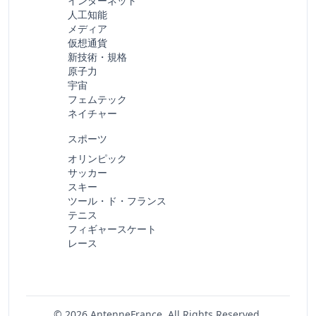
インターネット
人工知能
メディア
仮想通貨
新技術・規格
原子力
宇宙
フェムテック
ネイチャー
スポーツ
オリンピック
サッカー
スキー
ツール・ド・フランス
テニス
フィギャースケート
レース
© 2026 AntenneFrance. All Rights Reserved.