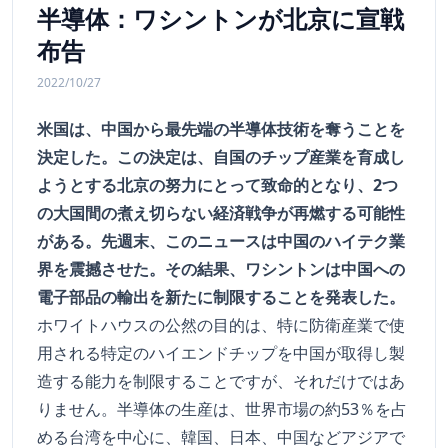
半導体：ワシントンが北京に宣戦
布告
2022/10/27
米国は、中国から最先端の半導体技術を奪うことを
決定した。この決定は、自国のチップ産業を育成し
ようとする北京の努力にとって致命的となり、2つ
の大国間の煮え切らない経済戦争が再燃する可能性
がある。先週末、このニュースは中国のハイテク業
界を震撼させた。その結果、ワシントンは中国への
電子部品の輸出を新たに制限することを発表した。
ホワイトハウスの公然の目的は、特に防衛産業で使
用される特定のハイエンドチップを中国が取得し製
造する能力を制限することですが、それだけではあ
りません。半導体の生産は、世界市場の約53％を占
める台湾を中心に、韓国、日本、中国などアジアで