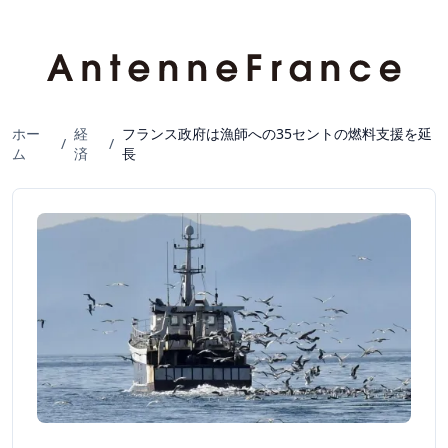
ホー
経
フランス政府は漁師への35セントの燃料支援を延
/
/
ム
済
長