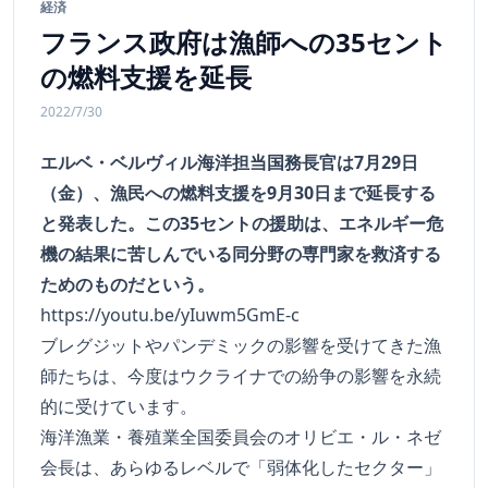
経済
フランス政府は漁師への35セント
の燃料支援を延長
2022/7/30
エルベ・ベルヴィル海洋担当国務長官は7月29日
（金）、漁民への燃料支援を9月30日まで延長する
と発表した。この35セントの援助は、エネルギー危
機の結果に苦しんでいる同分野の専門家を救済する
ためのものだという。
https://youtu.be/yIuwm5GmE-c
ブレグジットやパンデミックの影響を受けてきた漁
師たちは、今度はウクライナでの紛争の影響を永続
的に受けています。
海洋漁業・養殖業全国委員会のオリビエ・ル・ネゼ
会長は、あらゆるレベルで「弱体化したセクター」