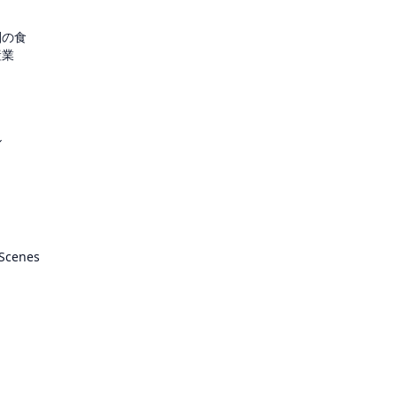
圏の食
産業
ル
 Scenes