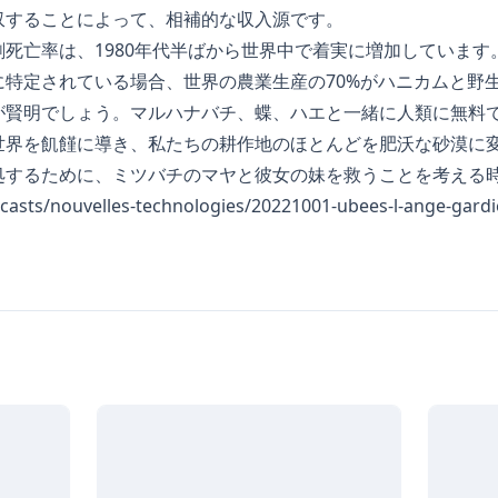
収することによって、相補的な収入源です。
死亡率は、1980年代半ばから世界中で着実に増加しています
に特定されている場合、世界の農業生産の70%がハニカムと野
が賢明でしょう。マルハナバチ、蝶、ハエと一緒に人類に無料
世界を飢饉に導き、私たちの耕作地のほとんどを肥沃な砂漠に
処するために、ミツバチのマヤと彼女の妹を救うことを考える
odcasts/nouvelles-technologies/20221001-ubees-l-ange-gar