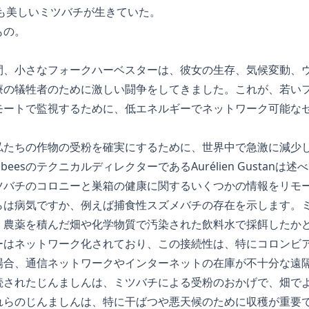
も美しいミツバチが生きていた。
もの。
間、小さなフォークハーベスターは、彼女の生存、気候変動、
の犠牲者のために激しい闘争をしてきました。これが、若いフラ
モートで監視するために、低エネルギーでネットワーク可能な
私たちの作物の受粉を確実にするために、世界中で急激に減少
esのテクニカルディレクターであるAurélien Gustanは述
ツバチのコロニーと巣箱の健康に関するいくつかの情報をリモー
らは病気ですか、例えば捕食性スズメバチの存在を示します。
、農薬を積んだ畑や化学物質で汚染された飲料水で採餌したか
ーはネットワーク化されており、この接続性は、特にコロンビ
場合、通信ネットワークやインターネットの在庫が不十分な遠
続されたじんましんは、ミツバチによる受粉のおかげで、畑で
れらのじんましんは、特に干ばつや悪天候のために収穫が重要