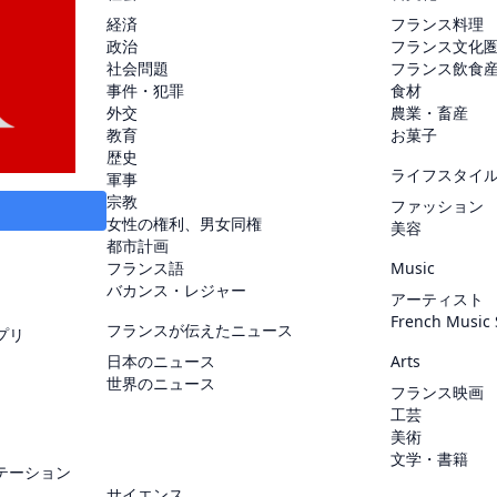
経済
フランス料理
政治
フランス文化
社会問題
フランス飲食
事件・犯罪
食材
外交
農業・畜産
教育
お菓子
歴史
ライフスタイ
軍事
宗教
ファッション
女性の権利、男女同権
美容
都市計画
フランス語
Music
バカンス・レジャー
アーティスト
French Music
フランスが伝えたニュース
プリ
日本のニュース
Arts
世界のニュース
フランス映画
工芸
美術
文学・書籍
テーション
サイエンス