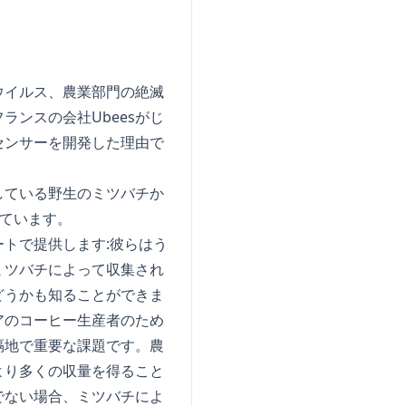
ウイルス、農業部門の絶滅
ンスの会社Ubeesがじ
センサーを開発した理由で
している野生のミツバチか
べています。
トで提供します:彼らはう
ミツバチによって収集され
どうかも知ることができま
アのコーヒー生産者のため
隔地で重要な課題です。農
より多くの収量を得ること
でない場合、ミツバチによ