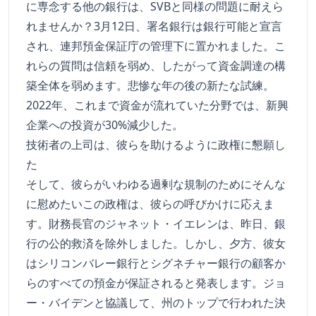
に専念する他の銀行は、SVBと同様の問題に耐えら
れませんか？3月12日、署名銀行は銀行可能と宣言
され、連邦預金保証庁の管理下に置かれました。こ
れらの質問は信頼を弱め、したがって資金調達の構
築全体を弱めます。悲惨な年の後の新たな試練。
2022年、これまで資金が流れていた分野では、新興
企業への投資が30%減少した。
技術者の上司は、彼らを助けるように政権に懇願し
た
そして、彼らがいわゆる過剰な規制のためにそんな
に慰めたいこの政権は、彼らの呼びかけに応えま
す。財務長官のジャネット・イエレンは、昨日、銀
行の公的救済を除外しました。しかし、夕方、彼女
はシリコンバレー銀行とシグネチャー銀行の顧客か
らのすべての預金が保証されると発表します。ジョ
ー・バイデンと協議して、州のトップで行われた決