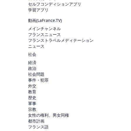
セルフコンディションアプリ
学習アプリ
動画(
LaFrance.TV
)
メインチャンネル
フランスニュース
フランストラベルメディテーション
ニュース
社会
経済
政治
社会問題
事件・犯罪
外交
教育
歴史
軍事
宗教
女性の権利、男女同権
都市計画
フランス語