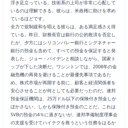
浮き足立っている。技術系の上司が非常に心配して
いるのは理解できる。彼らは、米政権に助けを求め
ているほどです。
全力で規制緩和を唱える彼らは、ある満足感さえ得
ている。昨日、財務長官は銀行の公的救済を否定し
たが、夕方にはシリコンバレー銀行とシグネチャー
銀行の預金も含めて、すべての預金を保証すると発
表した。ジョー・バイデンと相談しながら、国家ト
ップが下した決断だ。ワシントンでは、2008年の金
融危機の再発を避けることが最優先事項であるた
め。株式市場が再開する前に、顧客と経済関係者を
安心させることが何としても必要だったのだ。連邦
預金保証機関は、25万ドル以下の保険付き預金しか
ぼかさない、しかも保険付き預金のことだ。これは
SVBの預金の4％に過ぎないが、連邦準備制度理事会
の支援を受けてハイテクを救うという任務をはるか