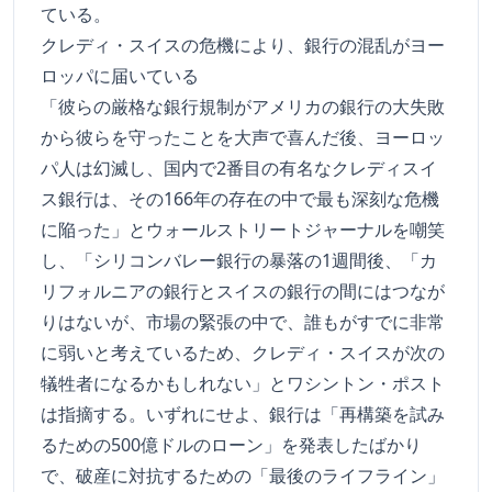
ている。
クレディ・スイスの危機により、銀行の混乱がヨー
ロッパに届いている
「彼らの厳格な銀行規制がアメリカの銀行の大失敗
から彼らを守ったことを大声で喜んだ後、ヨーロッ
パ人は幻滅し、国内で2番目の有名なクレディスイ
ス銀行は、その166年の存在の中で最も深刻な危機
に陥った」とウォールストリートジャーナルを嘲笑
し、「シリコンバレー銀行の暴落の1週間後、「カ
リフォルニアの銀行とスイスの銀行の間にはつなが
りはないが、市場の緊張の中で、誰もがすでに非常
に弱いと考えているため、クレディ・スイスが次の
犠牲者になるかもしれない」とワシントン・ポスト
は指摘する。いずれにせよ、銀行は「再構築を試み
るための500億ドルのローン」を発表したばかり
で、破産に対抗するための「最後のライフライン」