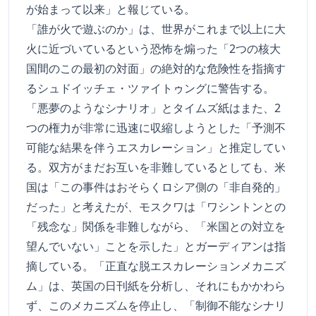
が始まって以来」と報じている。
「誰が火で遊ぶのか」は、世界がこれまで以上に大
火に近づいているという恐怖を煽った「2つの核大
国間のこの最初の対面」の絶対的な危険性を指摘す
るシュドイッチェ・ツァイトゥングに警告する。
「悪夢のようなシナリオ」とタイムズ紙はまた、2
つの権力が非常に迅速に収縮しようとした「予測不
可能な結果を伴うエスカレーション」と推定してい
る。双方がまだお互いを非難しているとしても、米
国は「この事件はおそらくロシア側の「非自発的」
だった」と考えたが、モスクワは「ワシントンとの
「残念な」関係を非難しながら、「米国との対立を
望んでいない」ことを示した」とガーディアンは指
摘している。「正直な脱エスカレーションメカニズ
ム」は、英国の日刊紙を分析し、それにもかかわら
ず、このメカニズムを停止し、「制御不能なシナリ