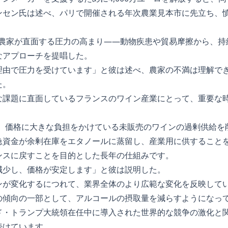
ンセン氏は述べ、パリで開催される年次農業見本市に先立ち、
る農家が直面する圧力の高まり――動物疾患や貿易摩擦から、
なアプローチを提唱した。
理由で圧力を受けています」と彼は述べ、農家の不満は理解で
た。
な課題に直面しているフランスのワイン産業にとって、重要な
は、価格に大きな負担をかけている未販売のワインの過剰供給を
急資金が余剰在庫をエタノールに蒸留し、産業用に供すること
ンスに戻すことを目的とした長年の仕組みです。
減少し、価格が安定します」と彼は説明した。
ンが変化するにつれて、業界全体のより広範な変化を反映して
の傾向の一部として、アルコールの摂取量を減らすようになっ
ド・トランプ大統領在任中に導入された世界的な競争の激化と
続けています。