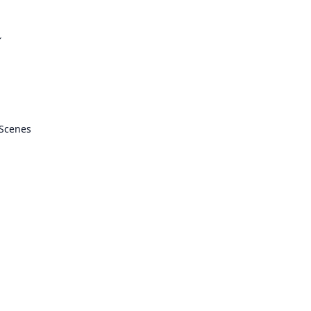
ル
 Scenes