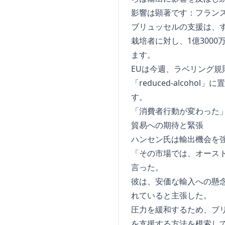
影響は顕著です：フラン
ブリュッセルの支援は、
栽培者に対し、1億300
ます。
EUは今週、ラベリング規則
「reduced-alcoho
す。
「消費者行動が変わった
貿易への期待と緊張
ハンセン氏は輸出機会を
「その市場では、オース
言った。
彼は、安価な輸入への懸念
れていると主張した。
圧力を緩和するため、ブ
を支援する方法を模索し