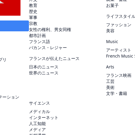
教育
お菓子
歴史
ライフスタイ
軍事
宗教
ファッション
女性の権利、男女同権
美容
都市計画
フランス語
Music
バカンス・レジャー
アーティスト
French Music
フランスが伝えたニュース
プリ
日本のニュース
Arts
世界のニュース
フランス映画
工芸
美術
文学・書籍
テーション
サイエンス
メディカル
インターネット
人工知能
メディア