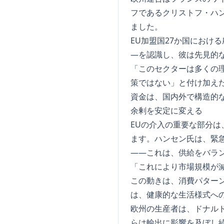
フであるクリストフ・ハ
ました。
EU加盟国27か国におけ
―を認識し、彼は先見的
「このセクターは多くの
策ではない」と付け加え
資金は、国内外で構造的
余剰を安定に変える
EUの介入の重要な部分
ます。ハンセン氏は、緊
――これは、供給をバラ
「これにより市場規模が
この動きは、消費パター
は、健康的な生活様式へ
欧州の生産者は、ドナル
らは輸出に影響を及ぼし