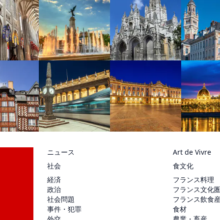
ニュース
Art de Vivre
社会
食文化
経済
フランス料理
政治
フランス文化
社会問題
フランス飲食
事件・犯罪
食材
外交
農業・畜産