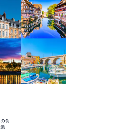
圏の食
産業