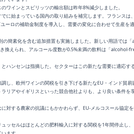
スのワインとスピリッツの輸出額は昨年8%減少しました。
すでに始まっている国内の取り組みを補完します。フランスは
0万ユーロの補助金制度を導入し、需要の変化に合わせて生産を
の簡素化を含む追加措置も実施しました。新しい用語では「alcoho
l」に置き換えられ、アルコール度数が0.5%未満の飲料は「alcohol
」とハンセンは指摘した。セクターはこの新たな需要に適応す
強調し、欧州ワインの関税を引き下げる新たなEU・インド貿易
トラリアやイギリスといった競合他社よりも、より良い条件を
に対する農家の抗議にもかかわらず、EU‐メルコスール協定
リュッセルはほとんどの肥料輸入に対する関税を1年間停止し、
ています。