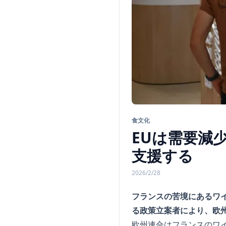
食文化
EUは需要減
支援する
2026/2/28
フランスの苦境にあるワ
る政策立案者により、欧
欧州連合はフランスのワイ