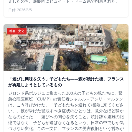
走したのち、最終的にピュイ・ド・ドーム県で拘束された。
日付: 2026/8/5
社会・文化
「遊びに興味を失う」子どもたち——森が焼けた後、フランス
が再建しようとしているもの
ジロンド県ポルジュに集まった300人の子どもの親たちに、緊
急心理医療班（CUMP）の責任者シャルル＝アンリ・マルタン
は、こう呼びかけた。「子どもたちを連れて相談に来てくださ
い」。彼が挙げた警戒すべき症状のひとつは、意外なほど静か
なものだった――遊びへの関心を失うこと。焼け跡や避難の記
憶ではなく、子どもが遊ばなくなるという、日常の中でしか気
づけない変化。この一文に、フランスの災害復旧という営みが