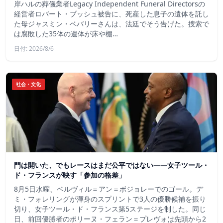
岸ハルの葬儀業者Legacy Independent Funeral Directorsの
経営者ロバート・ブッシュ被告に、死産した息子の遺体を託し
た母ジャスミン・ベバリーさんは、法廷でそう告げた。捜索で
は腐敗した35体の遺体が床や棚…
日付: 2026/8/6
社会・文化
門は開いた、でもレースはまだ公平ではない――女子ツール・
ド・フランスが映す「参加の格差」
8月5日水曜、ベルヴィル＝アン＝ボジョレーでのゴール。デ
ミ・フォレリングが渾身のスプリントで3人の優勝候補を振り
切り、女子ツール・ド・フランス第5ステージを制した。同じ
日、前回優勝者のポリーヌ・フェラン＝プレヴォは先頭から2