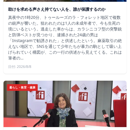
助けを求める声さえ持てない人を、誰が保護するのか
真夜中の1時20分、トゥールーズのラ・フォレット地区で複数
の銃声が響いた。狙われたのは1人の未成年者で、今も生死の
境にいるという。逃走した車からは、カラシニコフ型の突撃銃
と防弾ベストが見つかり、逮捕された24歳の男は
「Instagramで勧誘された」と供述したという。麻薬取引の絶
えない地区で、SNSを通じて少年たちが暴力の駒として吸い上
げられていく構図が、この一行の供述から見えてくる。これは
筆者の…
日付: 2026/8/8
暮らし・教育・健康