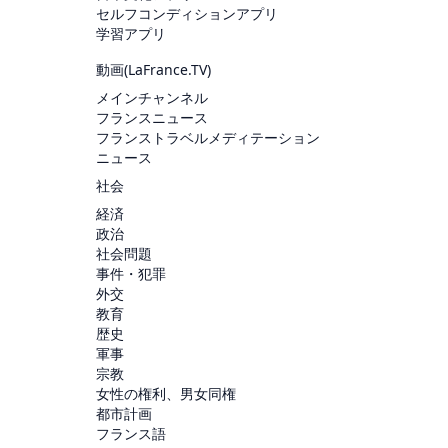
セルフコンディションアプリ
学習アプリ
動画(
LaFrance.TV
)
メインチャンネル
フランスニュース
フランストラベルメディテーション
ニュース
社会
経済
政治
社会問題
事件・犯罪
外交
教育
歴史
軍事
宗教
女性の権利、男女同権
都市計画
フランス語