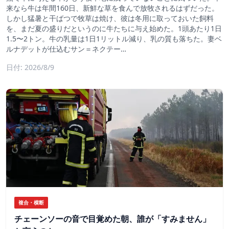
来なら牛は年間160日、新鮮な草を食んで放牧されるはずだった。
しかし猛暑と干ばつで牧草は焼け、彼は冬用に取っておいた飼料
を、まだ夏の盛りだというのに牛たちに与え始めた。1頭あたり1日
1.5〜2トン。牛の乳量は1日1リットル減り、乳の質も落ちた。妻ベ
ルナデットが仕込むサン＝ネクテー…
日付: 2026/8/9
複合・横断
チェーンソーの音で目覚めた朝、誰が「すみません」