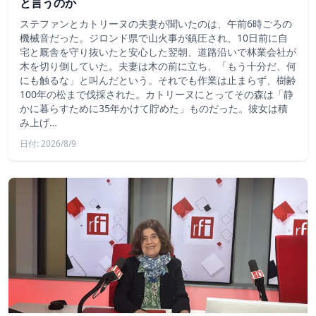
と言うのか
ステファンとカトリーヌの夫妻が聞いたのは、午前6時ごろの
機械音だった。ジロンド県で山火事が鎮圧され、10日前に自
宅と厩舎を守り抜いたと安心した翌朝、道路沿いで林業会社が
木を切り倒していた。夫妻は木の前に立ち、「もう十分だ、何
にも触るな」と叫んだという。それでも作業は止まらず、樹齢
100年の松まで伐採された。カトリーヌにとってその森は「静
かに暮らすために35年かけて貯めた」ものだった。彼女は積
み上げ…
日付: 2026/8/9