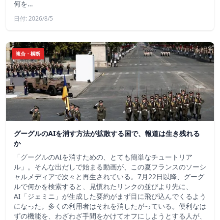
何を…
日付: 2026/8/5
複合・横断
グーグルのAIを消す方法が拡散する国で、報道は生き残れる
か
「グーグルのAIを消すための、とても簡単なチュートリア
ル」。そんな出だしで始まる動画が、この夏フランスのソーシ
ャルメディアで次々と再生されている。7月22日以降、グーグ
ルで何かを検索すると、見慣れたリンクの並びより先に、
AI「ジェミニ」が生成した要約がまず目に飛び込んでくるよう
になった。多くの利用者はそれを消したがっている。便利なは
ずの機能を、わざわざ手間をかけてオフにしようとする人が、