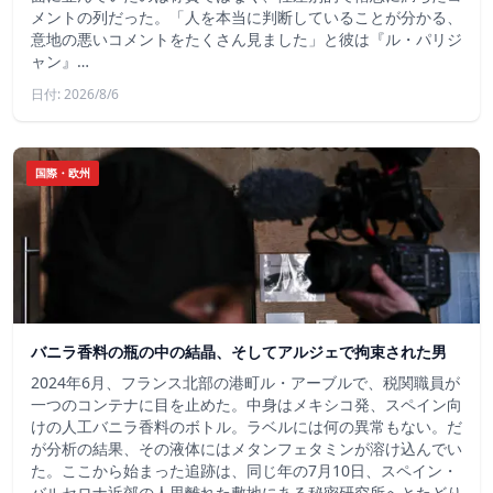
メントの列だった。「人を本当に判断していることが分かる、
意地の悪いコメントをたくさん見ました」と彼は『ル・パリジ
ャン』…
日付: 2026/8/6
国際・欧州
バニラ香料の瓶の中の結晶、そしてアルジェで拘束された男
2024年6月、フランス北部の港町ル・アーブルで、税関職員が
一つのコンテナに目を止めた。中身はメキシコ発、スペイン向
けの人工バニラ香料のボトル。ラベルには何の異常もない。だ
が分析の結果、その液体にはメタンフェタミンが溶け込んでい
た。ここから始まった追跡は、同じ年の7月10日、スペイン・
バルセロナ近郊の人里離れた敷地にある秘密研究所へとたどり