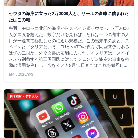
セウタの海岸に立った7万2000人と、リールの倉庫に積まれた
たばこの箱
先週、モロッコ北部の海岸からスペイン領セウタへ、7万2000
人が国境を越えた。数字だけを見れば、それは一つの都市の人
口が一週間で移動したのに近い規模だ。この出来事のあと、ス
ペインとイタリアという、EUとNATOの双方で同盟関係にある
はずの二国が、外交文書の応酬に入った。イタリアは、スペイ
ンから到着する第三国国民に対してシェンゲン協定の自由な移
動の適用を停止し、少なくとも8月15日まではこれを撤回し…
日付: 2026/8/8
科学技術・デジタル