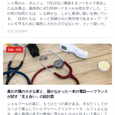
ンド県のル・ポルジュ。7月22日に隣接するソーモスで発生し
た山火事は、最終的に4万2000ヘクタールを焼き尽くした。こ
の村の住民たちは、いま静かな、しかし根深い疑いを抱いてい
る。「自分たちは、もっと洗練された観光地であるカップ・フ
ェレを守るために犠牲にされたのではないか」という疑いだ。
日付: 2026/8/7
社会・文化
庭の片隅の小さな家と、届かなかった一本の電話——フランス
が試す「支え合い」の設計図
シェルブールの庭に、もうひとつの家がある。夫を亡くしてか
ら一人で暮らしていたマリー＝クリスティーヌ・ルフェさんは
今、娘と義理の息子の敷地に置かれた小さな住まいで暮らして