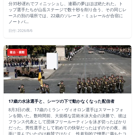
分35秒遅れでフィニッシュし、連覇の夢はほぼ絶たれた。ト
ップ選手たちが山岳ステージで数十秒を削り合う、その同じレ
ースの別の場所では、22歳のソレーヌ・ミュレールが合宿に
ノートパ…
日付: 2026/8/6
複合・横断
17歳の水泳選手と、シーツの下で動かなくなった配信者
8月3日の夜、17歳のミラン・ヴィオロン選手はスマートフォ
ンを開いた。数時間前、大規模な芸術水泳大会の決勝で、彼は
フランス代表として団体フリールーティンを泳ぎ切ったばかり
だった。男性選手として初めての快挙だったはずのその夜、画
面に並んでいたのは称賛ではなく、性差別的で憎悪に満ちたコ