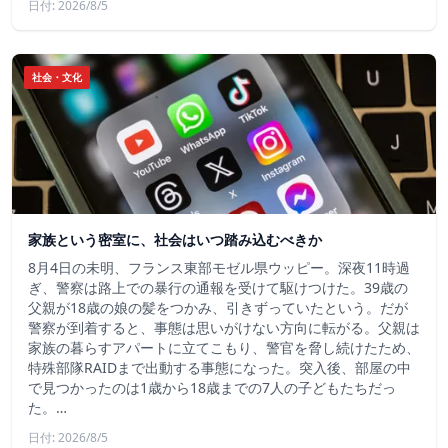
日付: 2026/8/5
社会・文化
家族という密室に、社会はいつ踏み込むべきか
8月4日の未明、フランス東部モゼル県ウッピー。深夜11時過
ぎ、警察は路上での暴行の通報を受けて駆けつけた。39歳の
父親が18歳の娘の髪をつかみ、引きずっていたという。だが
警察が到着すると、事態は思いがけない方向に転がる。父親は
家族の暮らすアパートに立てこもり、警官を脅し続けたため、
特殊部隊RAIDまで出動する事態になった。突入後、部屋の中
で見つかったのは1歳から18歳までの7人の子どもたちだっ
た。…
日付: 2026/8/5