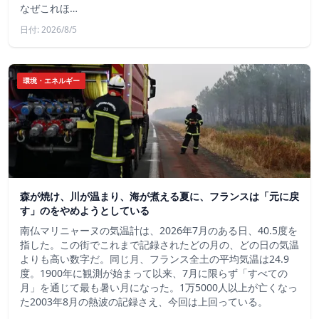
なぜこれほ…
日付: 2026/8/5
環境・エネルギー
森が焼け、川が温まり、海が煮える夏に、フランスは「元に戻
す」のをやめようとしている
南仏マリニャーヌの気温計は、2026年7月のある日、40.5度を
指した。この街でこれまで記録されたどの月の、どの日の気温
よりも高い数字だ。同じ月、フランス全土の平均気温は24.9
度。1900年に観測が始まって以来、7月に限らず「すべての
月」を通じて最も暑い月になった。1万5000人以上が亡くなっ
た2003年8月の熱波の記録さえ、今回は上回っている。