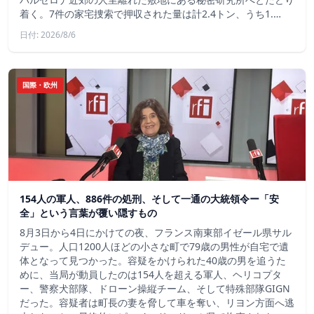
着く。7件の家宅捜索で押収された量は計2.4トン、うち1.…
日付: 2026/8/6
国際・欧州
154人の軍人、886件の処刑、そして一通の大統領令ー「安
全」という言葉が覆い隠すもの
8月3日から4日にかけての夜、フランス南東部イゼール県サル
デュー。人口1200人ほどの小さな町で79歳の男性が自宅で遺
体となって見つかった。容疑をかけられた40歳の男を追うた
めに、当局が動員したのは154人を超える軍人、ヘリコプタ
ー、警察犬部隊、ドローン操縦チーム、そして特殊部隊GIGN
だった。容疑者は町長の妻を脅して車を奪い、リヨン方面へ逃