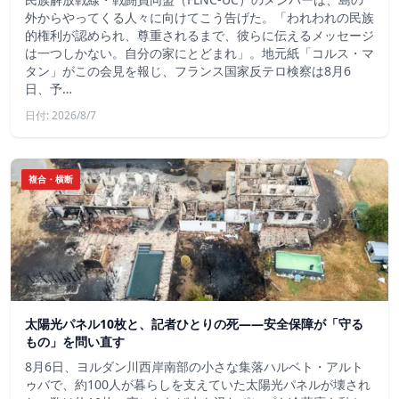
外からやってくる人々に向けてこう告げた。「われわれの民族
的権利が認められ、尊重されるまで、彼らに伝えるメッセージ
は一つしかない。自分の家にとどまれ」。地元紙「コルス・マ
タン」がこの会見を報じ、フランス国家反テロ検察は8月6
日、予…
日付: 2026/8/7
複合・横断
太陽光パネル10枚と、記者ひとりの死——安全保障が「守る
もの」を問い直す
8月6日、ヨルダン川西岸南部の小さな集落ハルベト・アルト
ゥバで、約100人が暮らしを支えていた太陽光パネルが壊され