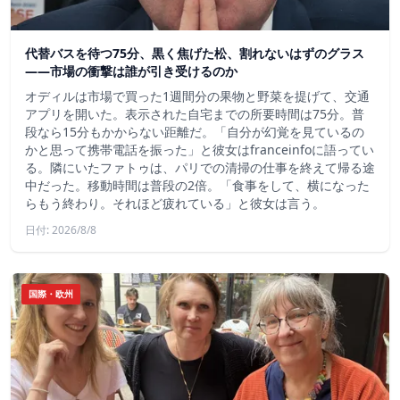
代替バスを待つ75分、黒く焦げた松、割れないはずのグラス
——市場の衝撃は誰が引き受けるのか
オディルは市場で買った1週間分の果物と野菜を提げて、交通
アプリを開いた。表示された自宅までの所要時間は75分。普
段なら15分もかからない距離だ。「自分が幻覚を見ているの
かと思って携帯電話を振った」と彼女はfranceinfoに語ってい
る。隣にいたファトゥは、パリでの清掃の仕事を終えて帰る途
中だった。移動時間は普段の2倍。「食事をして、横になった
らもう終わり。それほど疲れている」と彼女は言う。
日付: 2026/8/8
国際・欧州