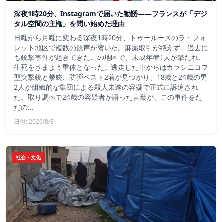
深夜1時20分、Instagramで届いた勧誘――フランスが「デジ
タル空間の主権」を問い始めた理由
日曜から月曜に変わる深夜1時20分、トゥールーズのラ・フォ
レット地区で複数の銃声が響いた。麻薬取引が絶えず、過去に
も銃撃事件が起きてきたこの地区で、未成年者1人が撃たれ、
生死をさまよう重体となった。逃走した車からはカラシニコフ
型突撃銃と拳銃、防弾ベスト2着が見つかり、18歳と24歳の男
2人が組織的な集団による殺人未遂の容疑で正式に訴追され
た。取り調べで24歳の容疑者が語った言葉が、この事件をた
だの…
日付: 2026/8/8
社会・文化