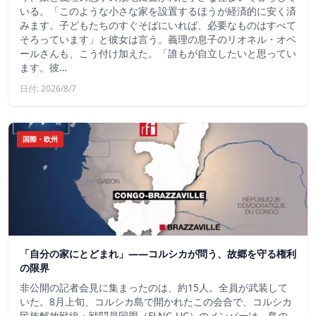
いる。「このような小さな家を設置するほうが経済的に安く済
みます。子どもたちのすぐそばにいれば、必要なものはすべて
そろっています」と彼女は言う。義理の息子のリオネル・オベ
ールさんも、こう付け加えた。「誰もが自立したいと思ってい
ます。彼…
日付: 2026/8/7
国際・欧州
「自分の家にとどまれ」——コルシカが問う、故郷を守る権利
の限界
非公開の記者会見に集まったのは、約15人。全員が武装して
いた。8月上旬、コルシカ島で開かれたこの会合で、コルシカ
民族解放戦線・戦闘員同盟（FLNC-UC）のメンバーは、島の