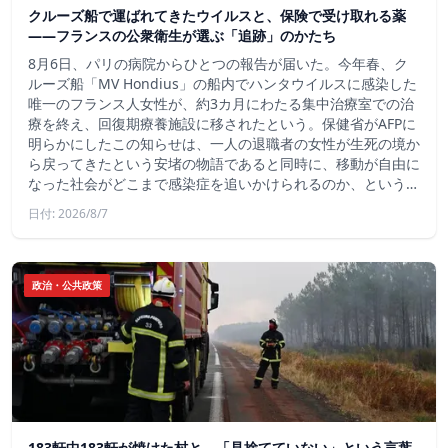
クルーズ船で運ばれてきたウイルスと、保険で受け取れる薬
――フランスの公衆衛生が選ぶ「追跡」のかたち
8月6日、パリの病院からひとつの報告が届いた。今年春、ク
ルーズ船「MV Hondius」の船内でハンタウイルスに感染した
唯一のフランス人女性が、約3カ月にわたる集中治療室での治
療を終え、回復期療養施設に移されたという。保健省がAFPに
明らかにしたこの知らせは、一人の退職者の女性が生死の境か
ら戻ってきたという安堵の物語であると同時に、移動が自由に
なった社会がどこまで感染症を追いかけられるのか、という…
日付: 2026/8/7
政治・公共政策
183軒中183軒が焼けた村と、「見捨てていない」という言葉