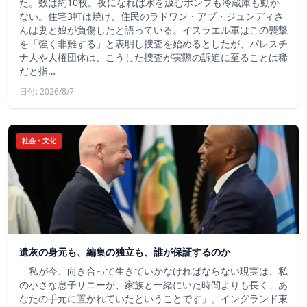
た。数は約10枚。夜になれば水を汲むポンプも冷蔵庫も動か
ない。住宅3軒は焼け、住民のラドワン・アブ・ジュンディさ
んは妻と娘が負傷したと語っている。イスラエル軍はこの襲撃
を「強く非難する」と表明し捜査を始めるとしたが、パレスチ
ナ人や人権団体は、こうした捜査が実際の訴追に至ることは稀
だと指…
日付: 2026/8/7
社会・文化
遺灰の身元も、編集の独立も、誰が保証するのか
「私が今、向き合って生きていかなければならない現実は、私
の小さな息子サニーが、家族と一緒にいた時間よりも長く、あ
なたの手元に置かれていたということです」。イングランド東