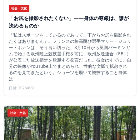
社会・文化
「お尻を撮影されたくない」――身体の尊厳は、誰が
決めるものか
「私はスポーツをしているのであって、下からお尻を撮影され
たくはありません」。フランスの棒高跳び選手マリー＝ジュリ
ー・ボナンは、そう言い切った。8月10日から英国バーミンガ
ムで始まる欧州陸上競技選手権を前に、欧州放送連合（EBU）
が公表した放送指針を歓迎する発言だった。彼女はすでに、自
分の映像がYouTube上でまとめられ、性的な文脈で拡散され
るのを見てきたという。ショーツを履いて競技すること自体
は…
日付: 2026/8/9
社会・文化