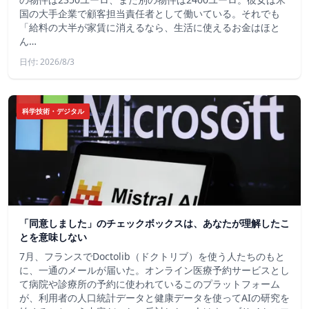
国の大手企業で顧客担当責任者として働いている。それでも
「給料の大半が家賃に消えるなら、生活に使えるお金はほと
ん…
日付: 2026/8/3
科学技術・デジタル
「同意しました」のチェックボックスは、あなたが理解したこ
とを意味しない
7月、フランスでDoctolib（ドクトリブ）を使う人たちのもと
に、一通のメールが届いた。オンライン医療予約サービスとし
て病院や診療所の予約に使われているこのプラットフォーム
が、利用者の人口統計データと健康データを使ってAIの研究を