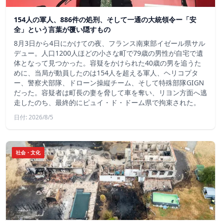
154人の軍人、886件の処刑、そして一通の大統領令ー「安
全」という言葉が覆い隠すもの
8月3日から4日にかけての夜、フランス南東部イゼール県サル
デュー。人口1200人ほどの小さな町で79歳の男性が自宅で遺
体となって見つかった。容疑をかけられた40歳の男を追うた
めに、当局が動員したのは154人を超える軍人、ヘリコプタ
ー、警察犬部隊、ドローン操縦チーム、そして特殊部隊GIGN
だった。容疑者は町長の妻を脅して車を奪い、リヨン方面へ逃
走したのち、最終的にピュイ・ド・ドーム県で拘束された。
日付: 2026/8/5
社会・文化