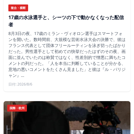
複合・横断
17歳の水泳選手と、シーツの下で動かなくなった配信
者
8月3日の夜、17歳のミラン・ヴィオロン選手はスマートフォ
ンを開いた。数時間前、大規模な芸術水泳大会の決勝で、彼は
フランス代表として団体フリールーティンを泳ぎ切ったばかり
だった。男性選手として初めての快挙だったはずのその夜、画
面に並んでいたのは称賛ではなく、性差別的で憎悪に満ちたコ
メントの列だった。「人を本当に判断していることが分かる、
意地の悪いコメントをたくさん見ました」と彼は『ル・パリジ
ャン』…
日付: 2026/8/6
国際・欧州