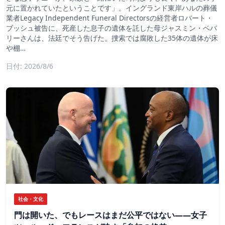
元に置かれていたということです」。イングランド東岸ハルの葬儀
業者Legacy Independent Funeral Directorsの経営者ロバート・
ブッシュ被告に、死産した息子の遺体を託した母ジャスミン・ベバ
リーさんは、法廷でそう告げた。捜索では腐敗した35体の遺体が床
や棚…
日付: 2026/8/6
社会・文化
門は開いた、でもレースはまだ公平ではない――女子