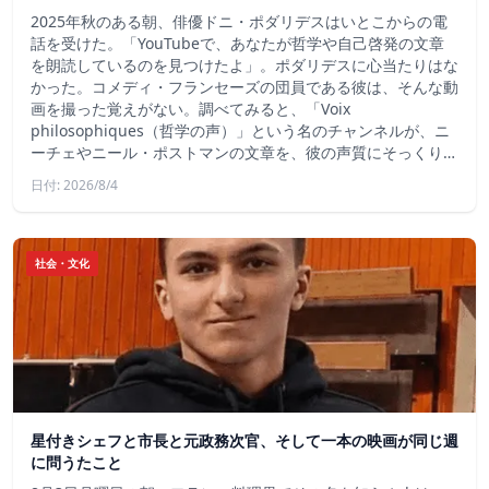
2025年秋のある朝、俳優ドニ・ポダリデスはいとこからの電
話を受けた。「YouTubeで、あなたが哲学や自己啓発の文章
を朗読しているのを見つけたよ」。ポダリデスに心当たりはな
かった。コメディ・フランセーズの団員である彼は、そんな動
画を撮った覚えがない。調べてみると、「Voix
philosophiques（哲学の声）」という名のチャンネルが、ニ
ーチェやニール・ポストマンの文章を、彼の声質にそっくり…
日付: 2026/8/4
社会・文化
星付きシェフと市長と元政務次官、そして一本の映画が同じ週
に問うたこと