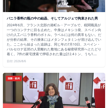
バニラ香料の瓶の中の結晶、そしてアルジェで拘束された男
2024年6月、フランス北部の港町ル・アーブルで、税関職員が
一つのコンテナに目を止めた。中身はメキシコ発、スペイン向
けの人工バニラ香料のボトル。ラベルには何の異常もない。だ
が分析の結果、その液体にはメタンフェタミンが溶け込んでい
た。ここから始まった追跡は、同じ年の7月10日、スペイン・
バルセロナ近郊の人里離れた敷地にある秘密研究所へとたどり
着く。7件の家宅捜索で押収された量は計2.4トン、うち1.…
日付: 2026/8/6
国際・欧州