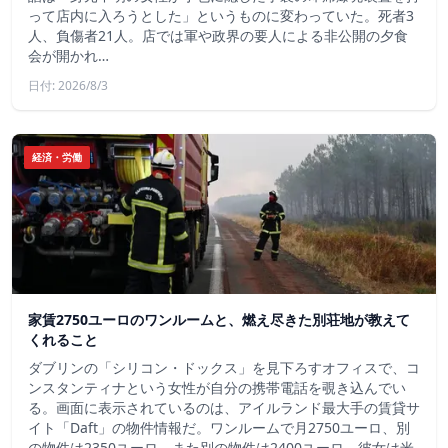
って店内に入ろうとした」というものに変わっていた。死者3
人、負傷者21人。店では軍や政界の要人による非公開の夕食
会が開かれ…
日付: 2026/8/3
経済・労働
家賃2750ユーロのワンルームと、燃え尽きた別荘地が教えて
くれること
ダブリンの「シリコン・ドックス」を見下ろすオフィスで、コ
ンスタンティナという女性が自分の携帯電話を覗き込んでい
る。画面に表示されているのは、アイルランド最大手の賃貸サ
イト「Daft」の物件情報だ。ワンルームで月2750ユーロ、別
の物件は2350ユーロ、また別の物件は2400ユーロ。彼女は米