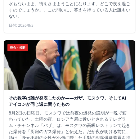
水もないまま、街をさまようことになります。どこで夜を過ご
すのでしょうか」。この問いに、答えを持っている人は誰もい
ない。
日付: 2026/8/3
複合・横断
その数字は誰が発表したのか——ガザ、モスクワ、そしてAI
アイコンが同じ週に問うたもの
8月2日の日曜日、モスクワでは前夜の爆発の説明が一晩で変
わっていた。土曜の夜、ロシア当局に近いとされるテレグラ
ム・チャンネル「バザ」は、モスクワの高級レストランで起き
た爆発を「厨房のガス爆発」と伝えた。だが夜が明ける前に、
話は「身元不明の女性が小包に隠した手製の即席爆発装置を持