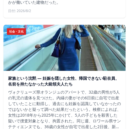
かが働いていた建物だった。
日付: 2026/8/2
社会・文化
家族という沈黙 ― 妊娠を隠した女性、帰国できない駐在員、
名前を持たなかった大統領夫人たち
ヴォクリューズ県オランジュのアパートで、32歳の男性が5人
の乳児の遺体を見つけた。内縁の妻がその6日前に自宅で出産
していたことに動揺し、過去にも妊娠を認識していなかったの
ではないかと疑って調べた結果だったという。検察によれば、
女性は2018年から2025年にかけて、5人の子どもを殺害した
疑いで捜査対象となり、拘置された。同じ週、ロワール県サン
テティエンヌでも、36歳の女性が自宅で出産した2日後、新…