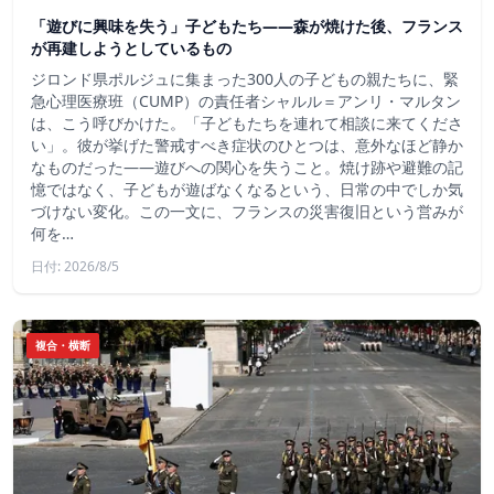
「遊びに興味を失う」子どもたち——森が焼けた後、フランス
が再建しようとしているもの
ジロンド県ポルジュに集まった300人の子どもの親たちに、緊
急心理医療班（CUMP）の責任者シャルル＝アンリ・マルタン
は、こう呼びかけた。「子どもたちを連れて相談に来てくださ
い」。彼が挙げた警戒すべき症状のひとつは、意外なほど静か
なものだった――遊びへの関心を失うこと。焼け跡や避難の記
憶ではなく、子どもが遊ばなくなるという、日常の中でしか気
づけない変化。この一文に、フランスの災害復旧という営みが
何を…
日付: 2026/8/5
複合・横断