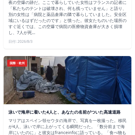
夜の空爆の跡だ。ここで暮らしていた女性はフランスの記者に
「私たちのテントは破壊され、何も残っていません」と語り、
別の女性は「病院と薬品倉庫の隣で暮らしていました。安全区
域にいるはずだったのです」と憤った。彼女たちのいた場所の
すぐ近くでは、この空爆で病院の医療物資倉庫が大きく損壊
し、7人が死…
日付: 2026/8/3
国際・欧州
泳いで海岸に着いた4人と、あなたの名前がついた高速道路
マリアはスペイン領セウタの海岸で、写真を一枚撮った。移民
が4人、泳いで岸に上がってくる瞬間だった。「数分前まで海
岸にいたのに」と彼女はfranceinfoに語っている。「食べ物も