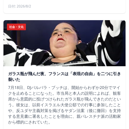
日付: 2026/8/2
社会・文化
ガラス瓶が飛んだ夜、フランスは「表現の自由」を二つに引き
裂いた
7月18日、DJバルバラ・ブッチは、開始からわずか20分でマイ
クを止めることになった。市当局と本人の説明によれば、観客
席から意図的に投げつけられたガラス瓶が飛んできたのだとい
う。彼女は、以前イスラエル大使公邸での行事に参加したこと
や、反ユダヤ主義対策を掲げるヤダン法案（後に撤回）を支持
する意見書に署名したことを理由に、親パレスチナ派の活動家
から標的にされていた。