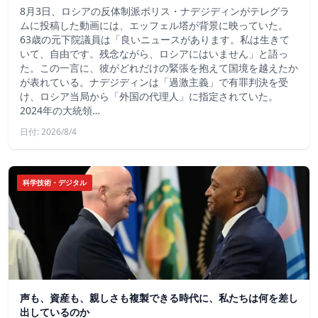
8月3日、ロシアの反体制派ボリス・ナデジディンがテレグラ
ムに投稿した動画には、エッフェル塔が背景に映っていた。
63歳の元下院議員は「良いニュースがあります。私は生きて
いて、自由です。残念ながら、ロシアにはいません」と語っ
た。この一言に、彼がどれだけの緊張を抱えて国境を越えたか
が表れている。ナデジディンは「過激主義」で有罪判決を受
け、ロシア当局から「外国の代理人」に指定されていた。
2024年の大統領…
日付: 2026/8/4
科学技術・デジタル
声も、資産も、親しさも複製できる時代に、私たちは何を差し
出しているのか