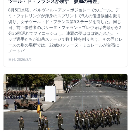
ツール・ド・フランスが映す「参加の格差」
8月5日水曜、ベルヴィル＝アン＝ボジョレーでのゴール。デ
ミ・フォレリングが渾身のスプリントで3人の優勝候補を振り
切り、女子ツール・ド・フランス第5ステージを制した。同じ
日、前回優勝者のポリーヌ・フェラン＝プレヴォは先頭から2
分35秒遅れでフィニッシュし、連覇の夢はほぼ絶たれた。ト
ップ選手たちが山岳ステージで数十秒を削り合う、その同じレ
ースの別の場所では、22歳のソレーヌ・ミュレールが合宿に
ノートパ…
日付: 2026/8/6