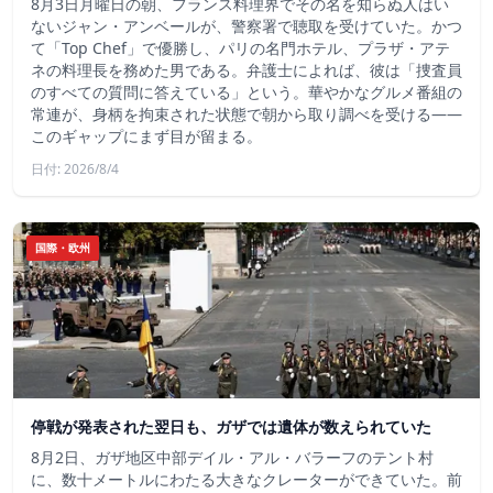
8月3日月曜日の朝、フランス料理界でその名を知らぬ人はい
ないジャン・アンベールが、警察署で聴取を受けていた。かつ
て「Top Chef」で優勝し、パリの名門ホテル、プラザ・アテ
ネの料理長を務めた男である。弁護士によれば、彼は「捜査員
のすべての質問に答えている」という。華やかなグルメ番組の
常連が、身柄を拘束された状態で朝から取り調べを受ける――
このギャップにまず目が留まる。
日付: 2026/8/4
国際・欧州
停戦が発表された翌日も、ガザでは遺体が数えられていた
8月2日、ガザ地区中部デイル・アル・バラーフのテント村
に、数十メートルにわたる大きなクレーターができていた。前