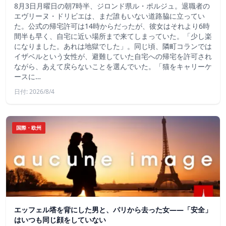
8月3日月曜日の朝7時半、ジロンド県ル・ポルジュ。退職者の
エヴリーヌ・ドリビエは、まだ誰もいない道路脇に立ってい
た。公式の帰宅許可は14時からだったが、彼女はそれより6時
間半も早く、自宅に近い場所まで来てしまっていた。「少し楽
になりました。あれは地獄でした」。同じ頃、隣町コランでは
イザベルという女性が、避難していた自宅への帰宅を許可され
ながら、あえて戻らないことを選んでいた。「猫をキャリーケ
ースに…
日付: 2026/8/4
国際・欧州
エッフェル塔を背にした男と、パリから去った女——「安全」
はいつも同じ顔をしていない