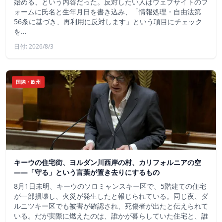
始める、という内容だった。反対したい人はウェブサイトのフ
ォームに氏名と生年月日を書き込み、「情報処理・自由法第
56条に基づき、再利用に反対します」という項目にチェック
を…
日付: 2026/8/3
国際・欧州
キーウの住宅街、ヨルダン川西岸の村、カリフォルニアの空
——「守る」という言葉が置き去りにするもの
8月1日未明、キーウのソロミャンスキー区で、5階建ての住宅
が一部損壊し、火災が発生したと報じられている。同じ夜、ダ
ルニツキー区でも被害が確認され、死傷者が出たと伝えられて
いる。だが実際に燃えたのは、誰かが暮らしていた住宅と、誰