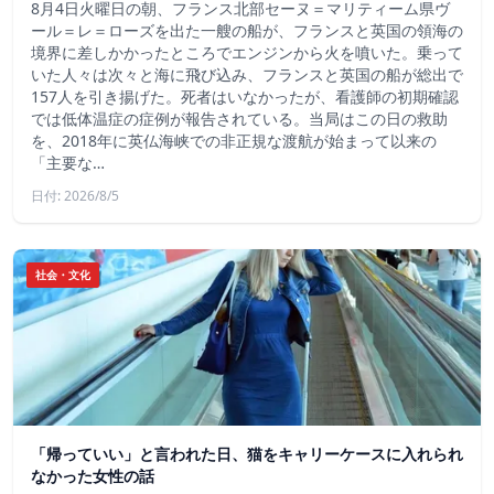
8月4日火曜日の朝、フランス北部セーヌ＝マリティーム県ヴ
ール＝レ＝ローズを出た一艘の船が、フランスと英国の領海の
境界に差しかかったところでエンジンから火を噴いた。乗って
いた人々は次々と海に飛び込み、フランスと英国の船が総出で
157人を引き揚げた。死者はいなかったが、看護師の初期確認
では低体温症の症例が報告されている。当局はこの日の救助
を、2018年に英仏海峡での非正規な渡航が始まって以来の
「主要な…
日付: 2026/8/5
社会・文化
「帰っていい」と言われた日、猫をキャリーケースに入れられ
なかった女性の話