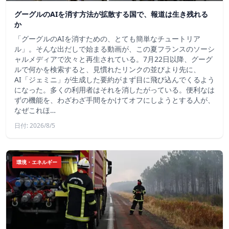
グーグルのAIを消す方法が拡散する国で、報道は生き残れる
か
「グーグルのAIを消すための、とても簡単なチュートリア
ル」。そんな出だしで始まる動画が、この夏フランスのソーシ
ャルメディアで次々と再生されている。7月22日以降、グーグ
ルで何かを検索すると、見慣れたリンクの並びより先に、
AI「ジェミニ」が生成した要約がまず目に飛び込んでくるよう
になった。多くの利用者はそれを消したがっている。便利なは
ずの機能を、わざわざ手間をかけてオフにしようとする人が、
なぜこれほ…
日付: 2026/8/5
環境・エネルギー