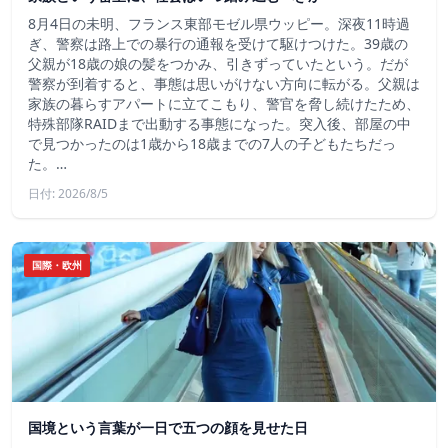
8月4日の未明、フランス東部モゼル県ウッピー。深夜11時過
ぎ、警察は路上での暴行の通報を受けて駆けつけた。39歳の
父親が18歳の娘の髪をつかみ、引きずっていたという。だが
警察が到着すると、事態は思いがけない方向に転がる。父親は
家族の暮らすアパートに立てこもり、警官を脅し続けたため、
特殊部隊RAIDまで出動する事態になった。突入後、部屋の中
で見つかったのは1歳から18歳までの7人の子どもたちだっ
た。…
日付: 2026/8/5
国際・欧州
国境という言葉が一日で五つの顔を見せた日