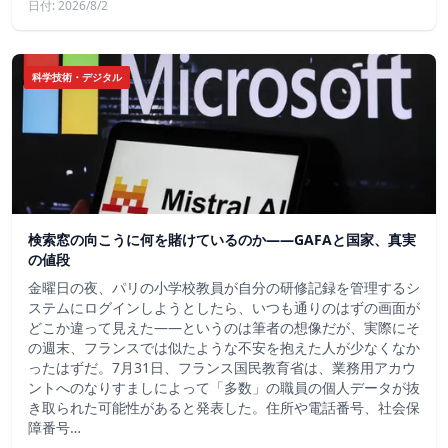
日付: 2026/8/2
科学技術・デジタル
検索窓の向こうに何を賭けているのか——GAFAと国家、真実
の値段
金曜日の夜、パリの小学校教員が自分の研修記録を管理するシ
ステムにログインしようとしたら、いつも通りのはずの画面が
どこか違って見えた——というのは筆者の想像だが、実際にそ
の週末、フランスでは似たような不安を抱えた人が少なくなか
ったはずだ。7月31日、フランス国民教育省は、業務用アカウ
ントへのなりすましによって「多数」の職員の個人データが抜
き取られた可能性があると発表した。住所や電話番号、社会保
障番号…