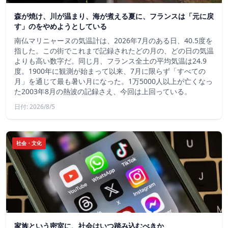
森が焼け、川が温まり、海が煮える夏に、フランスは「元に戻
す」のをやめようとしている
南仏マリニャーヌの気温計は、2026年7月のある日、40.5度を
指した。この街でこれまで記録されたどの月の、どの日の気温
よりも高い数字だ。同じ月、フランス全土の平均気温は24.9
度。1900年に観測が始まって以来、7月に限らず「すべての
月」を通じて最も暑い月になった。1万5000人以上が亡くなっ
た2003年8月の熱波の記録さえ、今回は上回っている。
日付: 2026/8/5
社会・文化
家族という密室に、社会はいつ踏み込むべきか