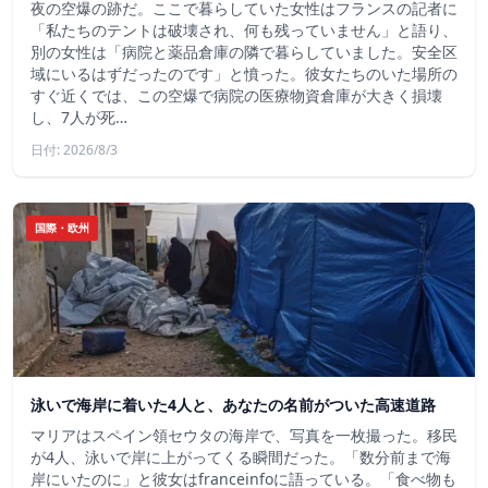
夜の空爆の跡だ。ここで暮らしていた女性はフランスの記者に
「私たちのテントは破壊され、何も残っていません」と語り、
別の女性は「病院と薬品倉庫の隣で暮らしていました。安全区
域にいるはずだったのです」と憤った。彼女たちのいた場所の
すぐ近くでは、この空爆で病院の医療物資倉庫が大きく損壊
し、7人が死…
日付: 2026/8/3
国際・欧州
泳いで海岸に着いた4人と、あなたの名前がついた高速道路
マリアはスペイン領セウタの海岸で、写真を一枚撮った。移民
が4人、泳いで岸に上がってくる瞬間だった。「数分前まで海
岸にいたのに」と彼女はfranceinfoに語っている。「食べ物も