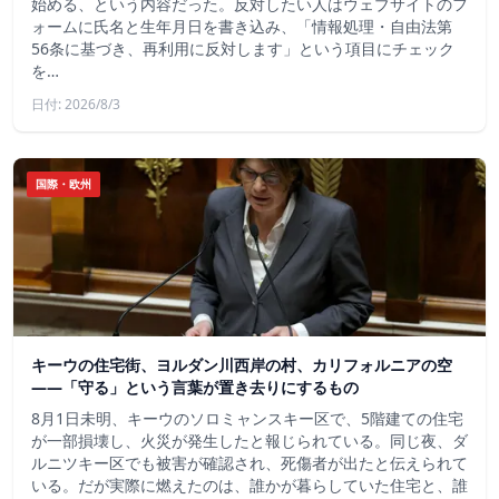
始める、という内容だった。反対したい人はウェブサイトのフ
ォームに氏名と生年月日を書き込み、「情報処理・自由法第
56条に基づき、再利用に反対します」という項目にチェック
を…
日付: 2026/8/3
国際・欧州
キーウの住宅街、ヨルダン川西岸の村、カリフォルニアの空
——「守る」という言葉が置き去りにするもの
8月1日未明、キーウのソロミャンスキー区で、5階建ての住宅
が一部損壊し、火災が発生したと報じられている。同じ夜、ダ
ルニツキー区でも被害が確認され、死傷者が出たと伝えられて
いる。だが実際に燃えたのは、誰かが暮らしていた住宅と、誰