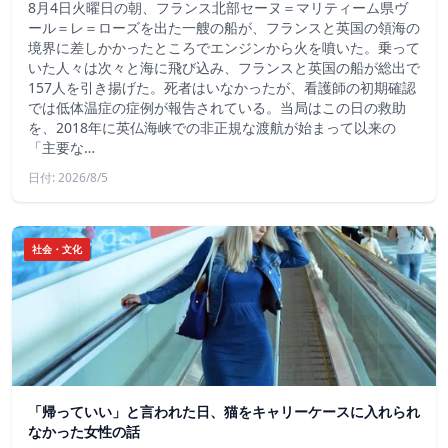
8月4日火曜日の朝、フランス北部セーヌ＝マリティーム県ヴ
ール＝レ＝ローズを出た一艘の船が、フランスと英国の領海の
境界に差しかかったところでエンジンから火を噴いた。乗って
いた人々は次々と海に飛び込み、フランスと英国の船が総出で
157人を引き揚げた。死者はいなかったが、看護師の初期確認
では低体温症の症例が報告されている。当局はこの日の救助
を、2018年に英仏海峡での非正規な渡航が始まって以来の
「主要な…
日付: 2026/8/5
社会・文化
「帰っていい」と言われた日、猫をキャリーケースに入れられ
なかった女性の話