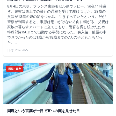
8月4日の未明、フランス東部モゼル県ウッピー。深夜11時過
ぎ、警察は路上での暴行の通報を受けて駆けつけた。39歳の
父親が18歳の娘の髪をつかみ、引きずっていたという。だが
警察が到着すると、事態は思いがけない方向に転がる。父親は
家族の暮らすアパートに立てこもり、警官を脅し続けたため、
特殊部隊RAIDまで出動する事態になった。突入後、部屋の中
で見つかったのは1歳から18歳までの7人の子どもたちだっ
た。…
日付: 2026/8/5
国際・欧州
国境という言葉が一日で五つの顔を見せた日