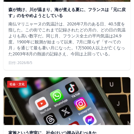
森が焼け、川が温まり、海が煮える夏に、フランスは「元に戻
す」のをやめようとしている
南仏マリニャーヌの気温計は、2026年7月のある日、40.5度を
指した。この街でこれまで記録されたどの月の、どの日の気温
よりも高い数字だ。同じ月、フランス全土の平均気温は24.9
度。1900年に観測が始まって以来、7月に限らず「すべての
月」を通じて最も暑い月になった。1万5000人以上が亡くなっ
た2003年8月の熱波の記録さえ、今回は上回っている。
日付: 2026/8/5
社会・文化
家族という密室に、社会はいつ踏み込むべきか