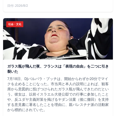
日付: 2026/8/2
社会・文化
ガラス瓶が飛んだ夜、フランスは「表現の自由」を二つに引き
裂いた
7月18日、DJバルバラ・ブッチは、開始からわずか20分でマイ
クを止めることになった。市当局と本人の説明によれば、観客
席から意図的に投げつけられたガラス瓶が飛んできたのだとい
う。彼女は、以前イスラエル大使公邸での行事に参加したこと
や、反ユダヤ主義対策を掲げるヤダン法案（後に撤回）を支持
する意見書に署名したことを理由に、親パレスチナ派の活動家
から標的にされていた。