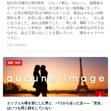
8月3日月曜日の朝7時半、ジロンド県ル・ポルジュ。退職者の
エヴリーヌ・ドリビエは、まだ誰もいない道路脇に立ってい
た。公式の帰宅許可は14時からだったが、彼女はそれより6時
間半も早く、自宅に近い場所まで来てしまっていた。「少し楽
になりました。あれは地獄でした」。同じ頃、隣町コランでは
イザベルという女性が、避難していた自宅への帰宅を許可され
ながら、あえて戻らないことを選んでいた。「猫をキャリーケ
ースに…
日付: 2026/8/4
国際・欧州
エッフェル塔を背にした男と、パリから去った女——「安全」
はいつも同じ顔をしていない