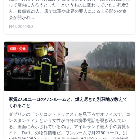
って店内に入ろうとした」というものに変わっていた。死者3
人、負傷者21人。店では軍や政界の要人による非公開の夕食
会が開かれ…
日付: 2026/8/3
経済・労働
家賃2750ユーロのワンルームと、燃え尽きた別荘地が教えて
くれること
ダブリンの「シリコン・ドックス」を見下ろすオフィスで、コ
ンスタンティナという女性が自分の携帯電話を覗き込んでい
る。画面に表示されているのは、アイルランド最大手の賃貸サ
イト「Daft」の物件情報だ。ワンルームで月2750ユーロ、別
の物件は2350ユーロ、また別の物件は2400ユーロ。彼女は米