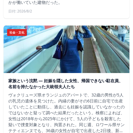
かが働いていた建物だった。
日付: 2026/8/2
社会・文化
家族という沈黙 ― 妊娠を隠した女性、帰国できない駐在員、
名前を持たなかった大統領夫人たち
ヴォクリューズ県オランジュのアパートで、32歳の男性が5人
の乳児の遺体を見つけた。内縁の妻がその6日前に自宅で出産
していたことに動揺し、過去にも妊娠を認識していなかったの
ではないかと疑って調べた結果だったという。検察によれば、
女性は2018年から2025年にかけて、5人の子どもを殺害した
疑いで捜査対象となり、拘置された。同じ週、ロワール県サン
テティエンヌでも、36歳の女性が自宅で出産した2日後、新…