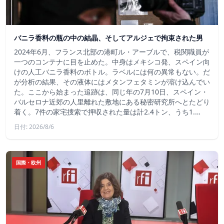
バニラ香料の瓶の中の結晶、そしてアルジェで拘束された男
2024年6月、フランス北部の港町ル・アーブルで、税関職員が
一つのコンテナに目を止めた。中身はメキシコ発、スペイン向
けの人工バニラ香料のボトル。ラベルには何の異常もない。だ
が分析の結果、その液体にはメタンフェタミンが溶け込んでい
た。ここから始まった追跡は、同じ年の7月10日、スペイン・
バルセロナ近郊の人里離れた敷地にある秘密研究所へとたどり
着く。7件の家宅捜索で押収された量は計2.4トン、うち1.…
日付: 2026/8/6
国際・欧州