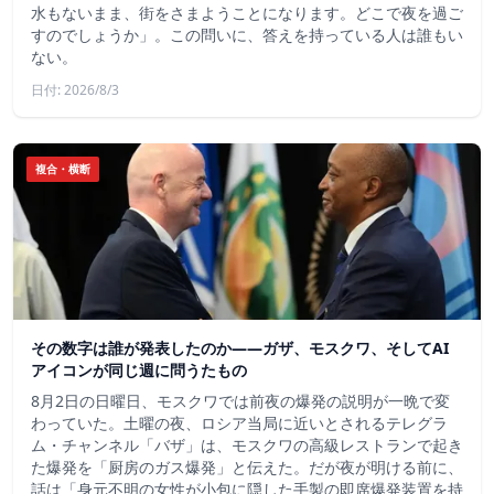
水もないまま、街をさまようことになります。どこで夜を過ご
すのでしょうか」。この問いに、答えを持っている人は誰もい
ない。
日付: 2026/8/3
複合・横断
その数字は誰が発表したのか——ガザ、モスクワ、そしてAI
アイコンが同じ週に問うたもの
8月2日の日曜日、モスクワでは前夜の爆発の説明が一晩で変
わっていた。土曜の夜、ロシア当局に近いとされるテレグラ
ム・チャンネル「バザ」は、モスクワの高級レストランで起き
た爆発を「厨房のガス爆発」と伝えた。だが夜が明ける前に、
話は「身元不明の女性が小包に隠した手製の即席爆発装置を持