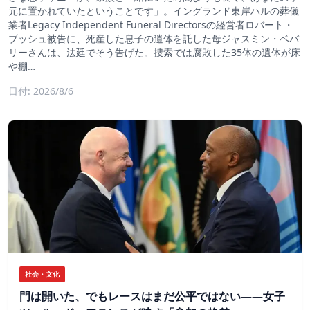
元に置かれていたということです」。イングランド東岸ハルの葬儀
業者Legacy Independent Funeral Directorsの経営者ロバート・
ブッシュ被告に、死産した息子の遺体を託した母ジャスミン・ベバ
リーさんは、法廷でそう告げた。捜索では腐敗した35体の遺体が床
や棚…
日付: 2026/8/6
社会・文化
門は開いた、でもレースはまだ公平ではない――女子