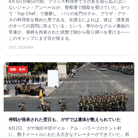
8月3日月曜日の朝、フランス料理界でその名を知らぬ人はい
ないジャン・アンベールが、警察署で聴取を受けていた。かつ
て「Top Chef」で優勝し、パリの名門ホテル、プラザ・アテ
ネの料理長を務めた男である。弁護士によれば、彼は「捜査員
のすべての質問に答えている」という。華やかなグルメ番組の
常連が、身柄を拘束された状態で朝から取り調べを受ける――
このギャップにまず目が留まる。
日付: 2026/8/4
国際・欧州
停戦が発表された翌日も、ガザでは遺体が数えられていた
8月2日、ガザ地区中部デイル・アル・バラーフのテント村
に、数十メートルにわたる大きなクレーターができていた。前