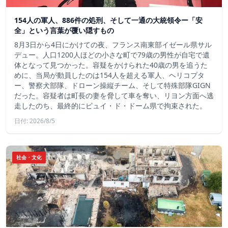
154人の軍人、886件の処刑、そして一通の大統領令ー「安
全」という言葉が覆い隠すもの
8月3日から4日にかけての夜、フランス南東部イゼール県サル
デュー。人口1200人ほどの小さな町で79歳の男性が自宅で遺
体となって見つかった。容疑をかけられた40歳の男を追うた
めに、当局が動員したのは154人を超える軍人、ヘリコプタ
ー、警察犬部隊、ドローン操縦チーム、そして特殊部隊GIGN
だった。容疑者は町長の妻を脅して車を奪い、リヨン方面へ逃
走したのち、最終的にピュイ・ド・ドーム県で拘束された。
日付: 2026/8/5
社会・文化