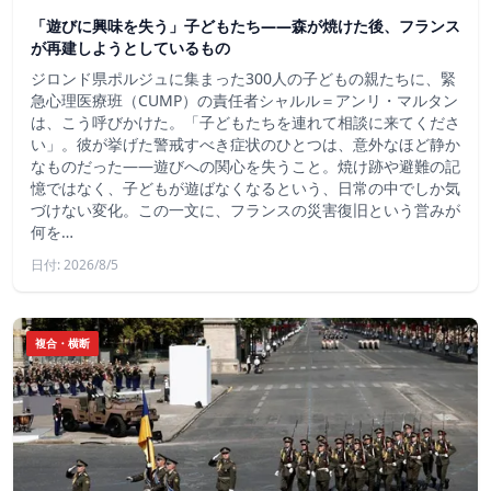
「遊びに興味を失う」子どもたち——森が焼けた後、フランス
が再建しようとしているもの
ジロンド県ポルジュに集まった300人の子どもの親たちに、緊
急心理医療班（CUMP）の責任者シャルル＝アンリ・マルタン
は、こう呼びかけた。「子どもたちを連れて相談に来てくださ
い」。彼が挙げた警戒すべき症状のひとつは、意外なほど静か
なものだった――遊びへの関心を失うこと。焼け跡や避難の記
憶ではなく、子どもが遊ばなくなるという、日常の中でしか気
づけない変化。この一文に、フランスの災害復旧という営みが
何を…
日付: 2026/8/5
複合・横断