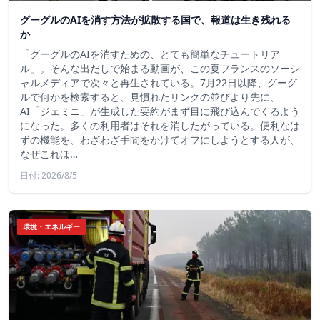
グーグルのAIを消す方法が拡散する国で、報道は生き残れる
か
「グーグルのAIを消すための、とても簡単なチュートリア
ル」。そんな出だしで始まる動画が、この夏フランスのソーシ
ャルメディアで次々と再生されている。7月22日以降、グーグ
ルで何かを検索すると、見慣れたリンクの並びより先に、
AI「ジェミニ」が生成した要約がまず目に飛び込んでくるよう
になった。多くの利用者はそれを消したがっている。便利なは
ずの機能を、わざわざ手間をかけてオフにしようとする人が、
なぜこれほ…
日付: 2026/8/5
環境・エネルギー