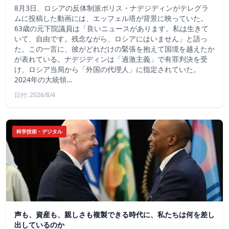
8月3日、ロシアの反体制派ボリス・ナデジディンがテレグラ
ムに投稿した動画には、エッフェル塔が背景に映っていた。
63歳の元下院議員は「良いニュースがあります。私は生きて
いて、自由です。残念ながら、ロシアにはいません」と語っ
た。この一言に、彼がどれだけの緊張を抱えて国境を越えたか
が表れている。ナデジディンは「過激主義」で有罪判決を受
け、ロシア当局から「外国の代理人」に指定されていた。
2024年の大統領…
日付: 2026/8/4
科学技術・デジタル
声も、資産も、親しさも複製できる時代に、私たちは何を差し
出しているのか