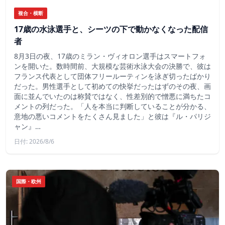
複合・横断
17歳の水泳選手と、シーツの下で動かなくなった配信
者
8月3日の夜、17歳のミラン・ヴィオロン選手はスマートフォ
ンを開いた。数時間前、大規模な芸術水泳大会の決勝で、彼は
フランス代表として団体フリールーティンを泳ぎ切ったばかり
だった。男性選手として初めての快挙だったはずのその夜、画
面に並んでいたのは称賛ではなく、性差別的で憎悪に満ちたコ
メントの列だった。「人を本当に判断していることが分かる、
意地の悪いコメントをたくさん見ました」と彼は『ル・パリジ
ャン』…
日付: 2026/8/6
国際・欧州