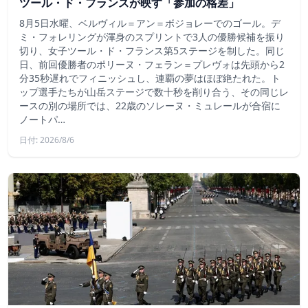
ツール・ド・フランスが映す「参加の格差」
8月5日水曜、ベルヴィル＝アン＝ボジョレーでのゴール。デ
ミ・フォレリングが渾身のスプリントで3人の優勝候補を振り
切り、女子ツール・ド・フランス第5ステージを制した。同じ
日、前回優勝者のポリーヌ・フェラン＝プレヴォは先頭から2
分35秒遅れでフィニッシュし、連覇の夢はほぼ絶たれた。ト
ップ選手たちが山岳ステージで数十秒を削り合う、その同じレ
ースの別の場所では、22歳のソレーヌ・ミュレールが合宿に
ノートパ…
日付: 2026/8/6