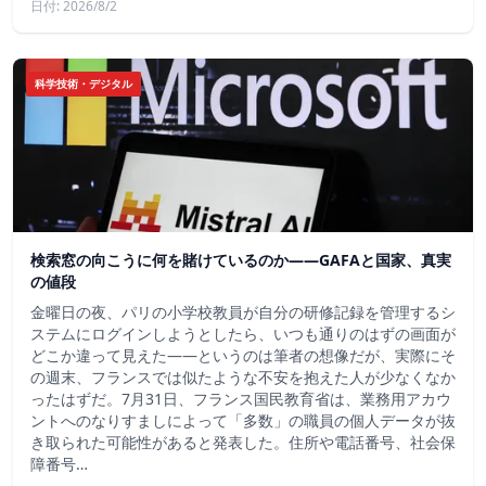
日付: 2026/8/2
科学技術・デジタル
検索窓の向こうに何を賭けているのか——GAFAと国家、真実
の値段
金曜日の夜、パリの小学校教員が自分の研修記録を管理するシ
ステムにログインしようとしたら、いつも通りのはずの画面が
どこか違って見えた——というのは筆者の想像だが、実際にそ
の週末、フランスでは似たような不安を抱えた人が少なくなか
ったはずだ。7月31日、フランス国民教育省は、業務用アカウ
ントへのなりすましによって「多数」の職員の個人データが抜
き取られた可能性があると発表した。住所や電話番号、社会保
障番号…