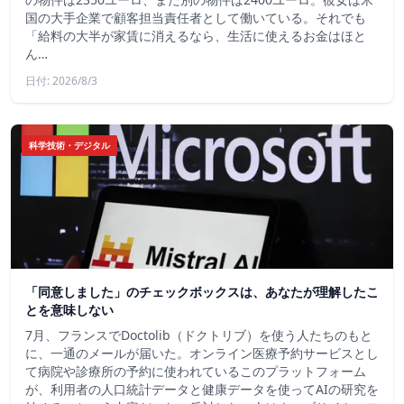
国の大手企業で顧客担当責任者として働いている。それでも
「給料の大半が家賃に消えるなら、生活に使えるお金はほと
ん…
日付: 2026/8/3
科学技術・デジタル
「同意しました」のチェックボックスは、あなたが理解したこ
とを意味しない
7月、フランスでDoctolib（ドクトリブ）を使う人たちのもと
に、一通のメールが届いた。オンライン医療予約サービスとし
て病院や診療所の予約に使われているこのプラットフォーム
が、利用者の人口統計データと健康データを使ってAIの研究を