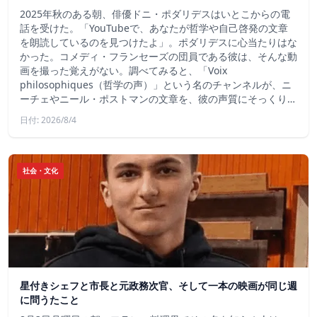
2025年秋のある朝、俳優ドニ・ポダリデスはいとこからの電
話を受けた。「YouTubeで、あなたが哲学や自己啓発の文章
を朗読しているのを見つけたよ」。ポダリデスに心当たりはな
かった。コメディ・フランセーズの団員である彼は、そんな動
画を撮った覚えがない。調べてみると、「Voix
philosophiques（哲学の声）」という名のチャンネルが、ニ
ーチェやニール・ポストマンの文章を、彼の声質にそっくり…
日付: 2026/8/4
社会・文化
星付きシェフと市長と元政務次官、そして一本の映画が同じ週
に問うたこと