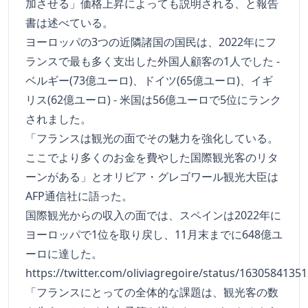
加させる」価格上昇によっても説明される、と報告
書は述べている。
ヨーロッパの3つの近隣諸国の国民は、2022年にフ
ランスで最も多く支出した外国人顧客の1人でした -
ベルギー(73億ユーロ)、ドイツ(65億ユーロ)、イギ
リス(62億ユーロ) - 米国は56億ユーロで5位にランク
されました。
「フランスは観光の面でその魅力を強化している。
ここでより多くのお金を費やした国際観光客のリタ
ーンがある」とオリビア・グレゴワール観光大臣は
AFP通信社に語った。
国際観光からの収入の面では、スペインは2022年に
ヨーロッパで1位を取り戻し、11月末までに648億ユ
ーロに達した。
https://twitter.com/oliviagregoire/status/1630584135
「フランスにとっての全体的な課題は、観光客の数