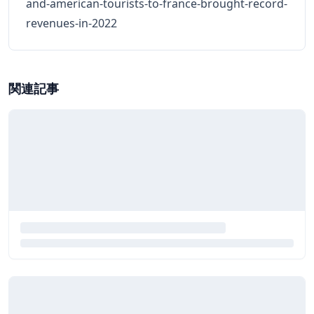
and-american-tourists-to-france-brought-record-
revenues-in-2022
関連記事