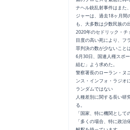
ナヘル銃乱射事件はまた
ジャーは、過去18ヶ月間
も、大多数は少数民族の
2020年のセドリック・
目度の高い死により、フ
罪判決の数が少ないこと
6月30日、国連人権ス
組む」よう求めた。
警察署長のローラン・ヌ
ンス・インフォ・ラジオ
ランダムではない
人種差別に関する長い研
る。
「国家、特に機関として
「多くの場合、特に政治
解釈を持っています。