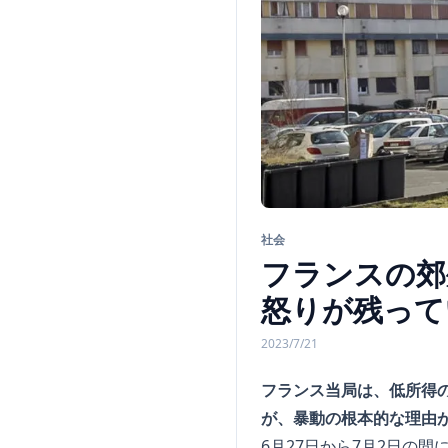
社会
フランスの郊
怒りが残って
2023/7/21
フランス当局は、低所得
が、暴動の根本的な理由
6月27日から7月2日の