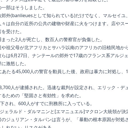
の一部はそうしました。
外(banlieuesとして知られている)だけでなく、マルセイ
人々は自分の近所の公共の建物や財産に火をつけます。店やス
害を受けた。
捕まった2人が死亡し、数百人の警察官が負傷した。
親や祖父母が北アフリカとサハラ以南のアフリカの旧植民地か
らは6月27日、ナンテールの郊外で17歳のフランス系アルジ
撃に激怒した。
にあたる45,000人の警官を動員した後、政府は暴力に対処し、
む約3,700人が逮捕された。迅速な裁判が設定され、エリック・
するための「堅固さと有効性」を求めた。
が下され、600人がすでに刑務所に入っている。
]ジェラルド・ダルマニンと[エマニュエル]マクロン大統領が
者のジュリアン・タルパンは言うが、「暴動の根本原因が対処さ
もしれない」リスクがある。