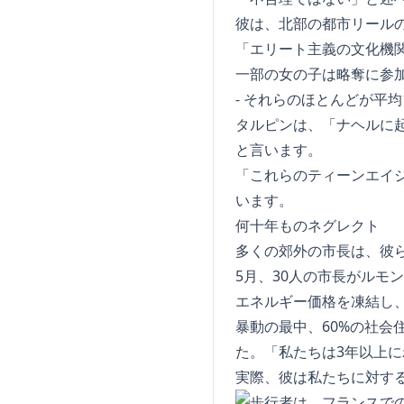
彼は、北部の都市リール
「エリート主義の文化機
一部の女の子は略奪に参
- それらのほとんどが平
タルピンは、「ナヘルに
と言います。
「これらのティーンエイ
います。
何十年ものネグレクト
多くの郊外の市長は、彼
5月、30人の市長がル
エネルギー価格を凍結し
暴動の最中、60%の社会
た。「私たちは3年以上
実際、彼は私たちに対す