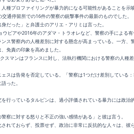
、人種プロファイリングが暴力的になる可能性があることを示
の交通停留所での16件の警察の銃撃事件の最新のものでした。
出身だった」と弁護士のアリエ・アリミは言った。
チョウビアや2016年のアダマ・トラオレなど、警察の手による
ランス警察内の人種差別に対する懸念が高まっている。一方、
は、免責の印象を高めました。
ポークスマンはフランスに対し、法執行機関における警察の人種
ニェスは告発を否定している。「警察は1つだけ差別している：
に語った。
究を行っているタルピンは、過小評価されている暴力には政治
の警察に対する怒りと不正の強い感情がある」と彼は言う。
化されておらず、投票せず、政治に非常に反抗的な人々は、彼