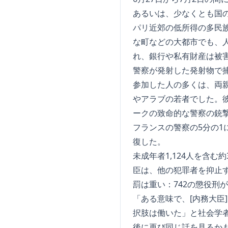
あるいは、少なくとも国
パリ近郊の低所得の多民族郊
な町などの大都市でも、
れ、銀行や私有財産は被
警察が発射した発射物で
参加した人の多くは、両
やアラブの若者でした。彼
ークの致命的な警察の銃
フランスの警察の5分の1
復した。
未成年者1,124人を含
臣は、他の犯罪者を抑止
罰は重い：742の懲役刑
「ある意味で、[内務大臣
択肢は働いた」と社会学
後に再び同じ話を見るか