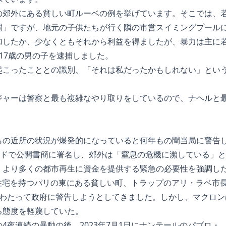
の郊外にある貧しい町ルーベの例を挙げています。そこでは、
関」ですが、地元の子供たちが行く隣の市営スイミングプール
加したか、少なくともそれから利益を得ましたが、暴力は主に
均17歳の男の子を逮捕しました。
起こったこととの識別、「それは私だったかもしれない」とい
ジャーは警察と最も複雑なやり取りをしているので、ナヘルと
らの近所の状況が爆発的になっていると何年もの間当局に警告
モンドで公開書簡に署名し、郊外は「窒息の危機に瀕している」
、より多くの都市再生に資金を提供する緊急の必要性を強調し
住宅を持つパリの東にある貧しい町、トラップのアリ・ラベ市長
にわたって政府に警告しようとしてきました。しかし、マクロン
る態度を軽蔑していた。