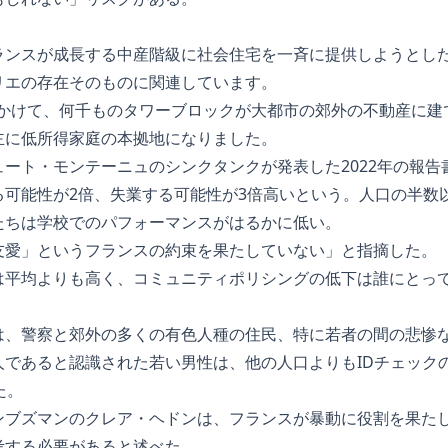
ランスが成長する中産階級に社会住宅を一斉に提供しようとし
リエの存在そのものに関連しています。
ばにかけて、何千ものタワーブロックが大都市の郊外の不動産に
主に低所得家庭の本拠地になりました。
ート・モンテーニュのシンクタンクが発表した2022年の報告
可能性が2倍、失業する可能性が3倍高いという。人口の半数以上
たちは学校でのパフォーマンスがはるかに低い。
友愛」というフランスの約束を果たしていない」と指摘した。
は平均よりも高く、コミュニティポリシングの低下は誰にとっ
、警察と郊外の多くの有色人種の住民、特に若者の間の悲惨な関
人であると認識された若い男性は、他の人口よりもIDチェック
た。
ンブズマンのクレア・ヘドンは、フランスが暴動に役割を果た
考する必要があると述べた。