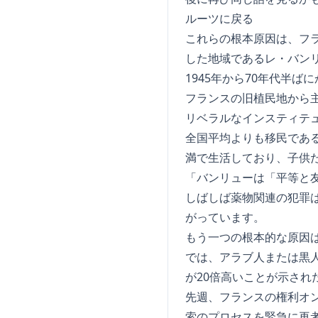
ルーツに戻る
これらの根本原因は、フ
した地域であるレ・バン
1945年から70年代半
フランスの旧植民地から
リベラルなインスティテュ
全国平均よりも移民である
満で生活しており、子供
「バンリューは「平等と
しばしば薬物関連の犯罪
がっています。
もう一つの根本的な原因は
では、アラブ人または黒
が20倍高いことが示され
先週、フランスの権利オ
索のプロセスを緊急に再