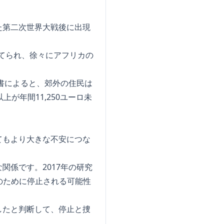
た第二次世界大戦後に出現
建てられ、徐々にアフリカの
書によると、郊外の住民は
が年間11,250ユーロ未
てもより大きな不安につな
係です。2017年の研究
のために停止される可能性
したと判断して、停止と捜