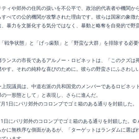
リティや郊外の住民の扱いを不公平で、政治的代表者や機関か
らすべての公的機関が攻撃された理由です。彼らは国家の象徴
は、暴力を文脈化する気分ではなく、暴動と略奪を自発的で野
、「戦争状態」と「げっ歯類」と「野蛮な大群」を排除する必要
都ランスの市長であるアルノー・ロビネットは、「このクズは
燃やす。それの純粋な喜びのために。彼らの野蛮さにふさわしい
ー上院議員は、中道右派の共和国党のメンバーであるロビネッ
帰の一形態として」と表現し、さらに進んだ。
月1日にパリ郊外のコロンブでゴミ箱のある通りを封鎖した。© A
らかに無秩序な側面があるが、「ターゲットはランダムに選ば
べています。