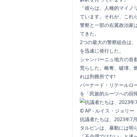
「彼らは、人種的マイノ
ています。それが、これ
警察と一部の右翼政治家
てきた。
2つの最大の警察組合は
を迅速に発行した。
シャンパーニュ地方の首
荒らした。略奪、破壊、
れは刑務所です!
バーナード・リテールロ
を「民族的ルーツへの回
抗議者たちは、2023年7
タルピンは、暴動には明
「不合理ではない」と述