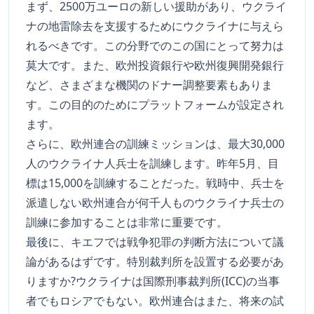
まず、2500万ユーロの新しい援助があり、ウクライ
ナの地雷除去を支援するためにウクライナに与えら
れるべきです。この分野でのこの国にとって努力は
莫大です。また、欧州投資銀行や欧州復興開発銀行
など、さまざまな機関のドナー調整要素もありま
す。この目的のためにプラットフォームが設定され
ます。
さらに、欧州連合の訓練ミッションは、最大30,000
人のウクライナ人兵士を訓練します。昨年5月、目
標は15,000を訓練することだった。戦時中、兵士を
派遣しない欧州連合が何千人ものウクライナ兵士の
訓練に参加することは非常に重要です。
最後に、キエフでは戦争犯罪の判断方法について議
論があるはずです。特別裁判所を設置する必要があ
りますか?ウクライナは国際刑事裁判所(ICC)の当事
者でもロシアでもない。欧州連合はまた、将来の試