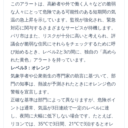
このアラートは、高齢者や外で働く人々などの脆弱
な人々にとって危険である可能性のある短期間の気
温の急上昇を示しています。監視が強化され、緊急
対応に関与するさまざまなサービスが待機します。
パリ市はまた、リスクが十分に高いと考えられ、評
議会が脆弱な住民にそれらをチェックするために呼
び始めるとき、レベル2と3の間に、独自の「高めら
れた黄色」アラートを持っています。
レベル3：オレンジ
気象学者や公衆衛生の専門家の助言に基づいて、部
門の知事は、熱波が予測されたときにオレンジ色の
警報を宣言します。
正確な基準は部門によって異なりますが、危険ポイ
ントは通常、気温が3日連続で一定のレベルに達
し、夜間に大幅に低下しない場合です。たとえば、
リヨンでは、35°Cで3日間、21°Cで3泊するとオレ